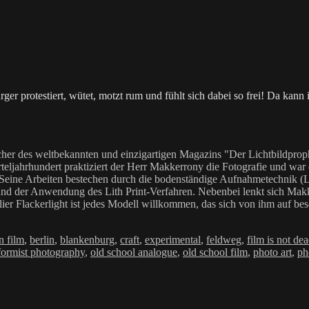
r protestiert, wütet, motzt rum und fühlt sich dabei so frei! Da kann i
her des weltbekannten und einzigartigen Magazins "Der Lichtbildproph
teljahrhundert praktiziert der Herr Makkerrony die Fotografie und war c
 Seine Arbeiten bestechen durch die bodenständige Aufnahmetechnik (LoF
Anwendung des Lith Print-Verfahren. Nebenbei lenkt sich Makkerrony 
elier Flackerlight ist jedes Modell willkommen, das sich von ihm auf be
rter
n film
,
berlin
,
blankenburg
,
craft
,
experimental
,
feldweg
,
film is not de
ormist photography
,
old school analogue
,
old school film
,
photo art
,
ph