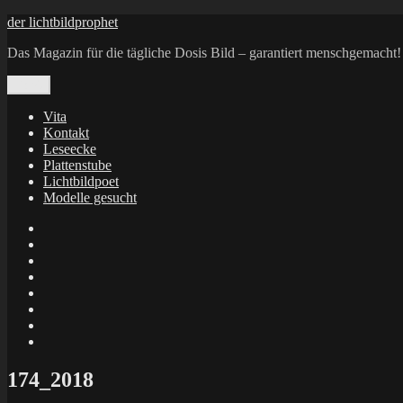
Zum
der lichtbildprophet
Inhalt
Das Magazin für die tägliche Dosis Bild – garantiert menschgemacht!
springen
Menü
Vita
Kontakt
Leseecke
Plattenstube
Lichtbildpoet
Modelle gesucht
annenie
annenou
Annik
Traumann
dienacht
–
FrameWorks
Calin
Berlin
Lichtbildpoet
Kruse
at
Makkerrony
Instagram
at
Makkerrony
fotocommunity
at
Makkerrony
Instagram
at
X
174_2018