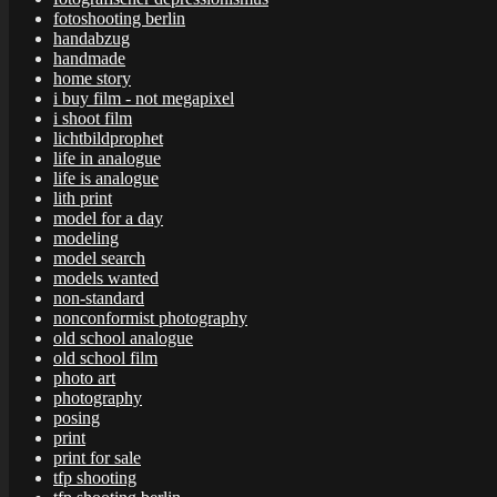
fotoshooting berlin
handabzug
handmade
home story
i buy film - not megapixel
i shoot film
lichtbildprophet
life in analogue
life is analogue
lith print
model for a day
modeling
model search
models wanted
non-standard
nonconformist photography
old school analogue
old school film
photo art
photography
posing
print
print for sale
tfp shooting