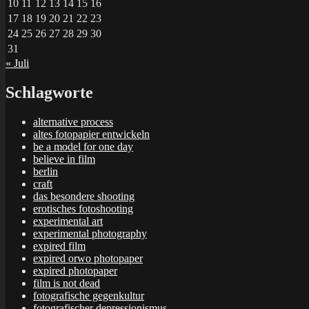
10
11
12
13
14
15
16
17
18
19
20
21
22
23
24
25
26
27
28
29
30
31
« Juli
Schlagworte
alternative process
altes fotopapier entwickeln
be a model for one day
believe in film
berlin
craft
das besondere shooting
erotisches fotoshooting
experimental art
experimental photography
expired film
expired orwo photopaper
expired photopaper
film is not dead
fotografische gegenkultur
fotografischer depressionismus