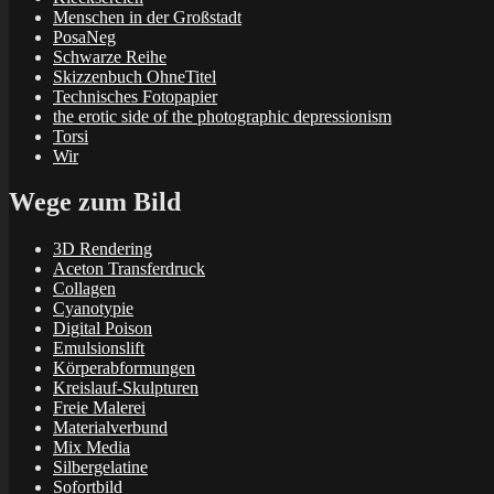
Menschen in der Großstadt
PosaNeg
Schwarze Reihe
Skizzenbuch OhneTitel
Technisches Fotopapier
the erotic side of the photographic depressionism
Torsi
Wir
Wege zum Bild
3D Rendering
Aceton Transferdruck
Collagen
Cyanotypie
Digital Poison
Emulsionslift
Körperabformungen
Kreislauf-Skulpturen
Freie Malerei
Materialverbund
Mix Media
Silbergelatine
Sofortbild