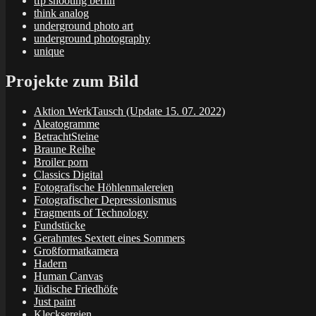
tfp shooting berlin
think analog
underground photo art
underground photography
unique
Projekte zum Bild
Aktion WerkTausch (Update 15. 07. 2022)
Aleatogramme
BetrachtSteine
Braune Reihe
Broiler porn
Classics Digital
Fotografische Höhlenmalereien
Fotografischer Depressionismus
Fragments of Technology
Fundstücke
Gerahmtes Sextett eines Sommers
Großformatkamera
Hadern
Human Canvas
Jüdische Friedhöfe
Just paint
Klecksereien