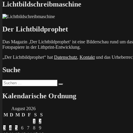
Lichtbildschreibmaschine
Der Lichtbildprophet
Das Magazin ‚Der Lichtbildprophet‘ ist eine Bilderschau rund um d
Fotopapiere in der Lithprint-Entwicklung.
„Der Lichtbildprophet“ hat
Datenschutz
,
Kontakt
und das Urheberrech
Suche
Suchen
Suchen
nach:
Kalendarische Ordnung
August 2026
M
D
M
D
F
S
S
1
2
3
4
5
6
7
8
9