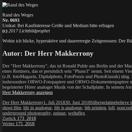
Rand des Weges
Nr. 0693
Unikat: Bei Kaufinteresse Größe und Medium bitte erfragen
(c)
2017 Lichtbildprophet
Wohin ich blicke, hyperaktive und dauererregte Zeitgenossen: Der Bürge
Autor:
Der Herr Makkerrony
Der "Herr Makkerrony", das ist Ronald Puhle aus Berlin und der Mac
eines Rentners, das er persönlich sein "Phase3" nennt. Seit einem Vier
(z.B. fotoMagazin, Dipitalphoto, FotoPraxis und PhotoKlassik) tätig.
insbesondere ORWO-Fotopapiere und ORWO-Dokumentenpapiere und der 
begeisterter Hörer analoger Musik von der Schallplatte. In seinem At
Herr Makkerrony anzeigen
Autor
Veröffentlicht
Kategorien
Schlagwö
Der Herr Makkerrony
1. Juli 2018
30. Juni 2018
Silbergelatine
believe i
am
shoot film
,
life in analogue
,
life is analogue
,
lith printing
,
lofi
,
nonconf
underground photography
,
unique
,
weltaflex
Beitragsnavigation
Vorheriger
Zurück
173_2018
Nächster
Beitrag:
Weiter
175_2018
Beitrag: