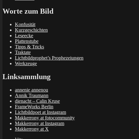
Worte zum Bild
Konfusität
Kurzgeschichten
Leseecke
Plattenstube
Tipps & Tricks
Traktate
Lichtbildprophet’s Prophezeiungen
Werkzeuge
Linksammlung
annenie annenou
Annik Traumann
dienacht – Calin Kruse
FrameWorks Berlin
Lichtbildpoet at Instagram
Makkerrony at fotocommunity
Makkerrony at Instagram
Makkerrony at X