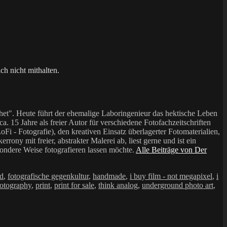
ch nicht mithalten.
et". Heute führt der ehemalige Laboringenieur das hektische Leben
a. 15 Jahre als freier Autor für verschiedene Fotofachzeitschriften
i - Fotografie), den kreativen Einsatz überlagerter Fotomaterialien,
mit freier, abstrakter Malerei ab, liest gerne und ist ein
sondere Weise fotografieren lassen möchte.
Alle Beiträge von Der
ad
,
fotografische gegenkultur
,
handmade
,
i buy film - not megapixel
,
i
otography
,
print
,
print for sale
,
think analog
,
underground photo art
,