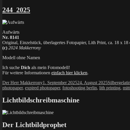
244_2025
Aufwärts
Nr. 8141
Original, Einzelstück, überlagertes Fotopapier, Lith Print, ca. 18 x 18
(c)
2024 Makkerrony
Modell ohne Namen
Ich suche
Dich
als mein Fotomodell!
Für weitere Informationen
einfach hier klicken
.
Autor
Veröffentlicht
Kategorien
Der Herr Makkerrony
1. September 2025
24. August 2025
Silbergelati
am
photopaper
,
expired photopaper
,
fotoshooting berlin
,
lith printing
,
mit
Lichtbildschreibmaschine
Der Lichtbildprophet