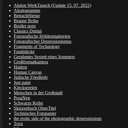
Aktion WerkTausch (Update 15. 07. 2022)
Aleatogramme
BetrachtSteine
Braune Reihe
Broiler porn
Classics Digital
Fotografische Höhlenmalereien
Fotografischer Depressionismus
Fragments of Technology
Fundstücke
Gerahmtes Sextett eines Sommers
Großformatkamera
Hadern
Human Canvas
Jüdische Friedhöfe
Just paint
Klecksereien
Menschen in der Großstadt
PosaNeg
Schwarze Reihe
Skizzenbuch OhneTitel
Technisches Fotopapier
the erotic side of the photographic depressionism
Torsi