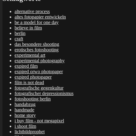
alternative process
altes fotopapier entwickeln
be a model for one day
believe in film
berlin
craft
das besondere shooting
erotisches fotoshooting
experimental art
experimental photography
expired film
expired orwo photopaper
expired photopaper
film is not dead
fotografische gegenkultur
fotografischer depressionismus
fotoshooting berlin
handabzug
handmade
home story
i buy film - not megapixel
i shoot film
lichtbildprophet