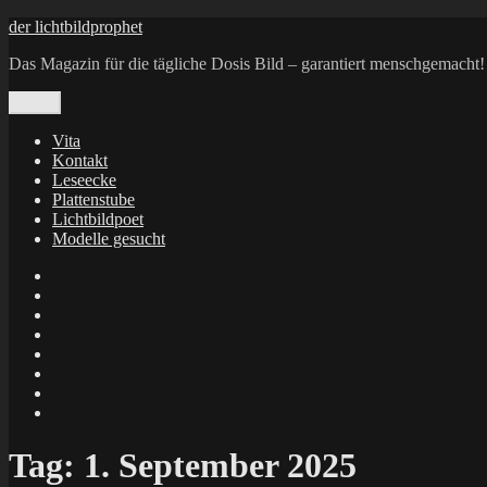
Zum
der lichtbildprophet
Inhalt
Das Magazin für die tägliche Dosis Bild – garantiert menschgemacht!
springen
Menü
Vita
Kontakt
Leseecke
Plattenstube
Lichtbildpoet
Modelle gesucht
annenie
annenou
Annik
Traumann
dienacht
–
FrameWorks
Calin
Berlin
Lichtbildpoet
Kruse
at
Makkerrony
Instagram
at
Makkerrony
fotocommunity
at
Makkerrony
Instagram
at
X
Tag:
1. September 2025