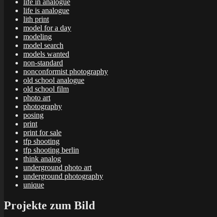
life in analogue
life is analogue
lith print
model for a day
modeling
model search
models wanted
non-standard
nonconformist photography
old school analogue
old school film
photo art
photography
posing
print
print for sale
tfp shooting
tfp shooting berlin
think analog
underground photo art
underground photography
unique
Projekte zum Bild