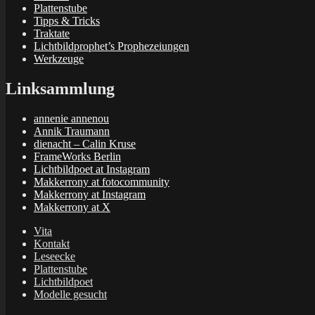
Plattenstube
Tipps & Tricks
Traktate
Lichtbildprophet’s Prophezeiungen
Werkzeuge
Linksammlung
annenie annenou
Annik Traumann
dienacht – Calin Kruse
FrameWorks Berlin
Lichtbildpoet at Instagram
Makkerrony at fotocommunity
Makkerrony at Instagram
Makkerrony at X
Vita
Kontakt
Leseecke
Plattenstube
Lichtbildpoet
Modelle gesucht