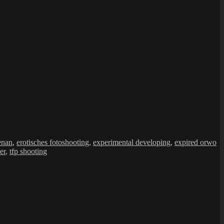
enan
,
erotisches fotoshooting
,
experimental developing
,
expired orwo
er
,
tfp shooting