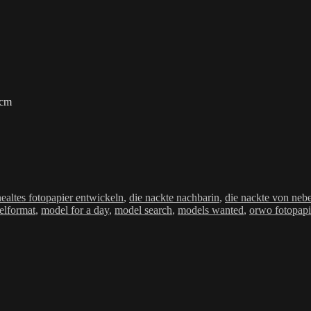
 cm
Schlagwörter
ne
altes fotopapier entwickeln
,
die nackte nachbarin
,
die nackte von neb
telformat
,
model for a day
,
model search
,
models wanted
,
orwo fotopapi