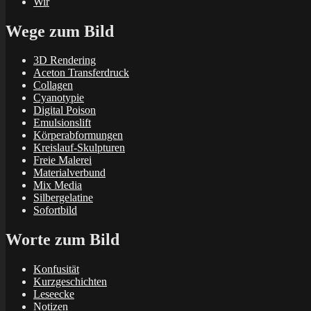
Wir
Wege zum Bild
3D Rendering
Aceton Transferdruck
Collagen
Cyanotypie
Digital Poison
Emulsionslift
Körperabformungen
Kreislauf-Skulpturen
Freie Malerei
Materialverbund
Mix Media
Silbergelatine
Sofortbild
Worte zum Bild
Konfusität
Kurzgeschichten
Leseecke
Notizen