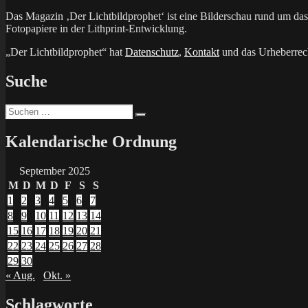
Das Magazin ‚Der Lichtbildprophet‘ ist eine Bilderschau rund um d
Fotopapiere in der Lithprint-Entwicklung.
„Der Lichtbildprophet“ hat
Datenschutz
,
Kontakt
und das Urheberrech
Suche
Suchen
Suchen
nach:
Kalendarische Ordnung
September 2025
M
D
M
D
F
S
S
1
2
3
4
5
6
7
8
9
10
11
12
13
14
15
16
17
18
19
20
21
22
23
24
25
26
27
28
29
30
« Aug.
Okt. »
Schlagworte