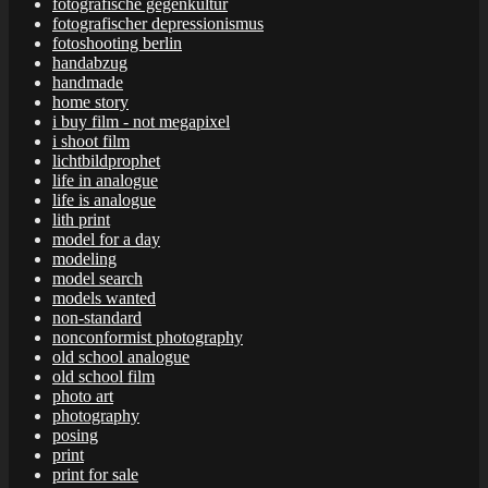
fotografische gegenkultur
fotografischer depressionismus
fotoshooting berlin
handabzug
handmade
home story
i buy film - not megapixel
i shoot film
lichtbildprophet
life in analogue
life is analogue
lith print
model for a day
modeling
model search
models wanted
non-standard
nonconformist photography
old school analogue
old school film
photo art
photography
posing
print
print for sale