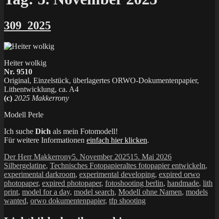
309_2025
Heiter wolkig
Nr. 9510
Original, Einzelstück, überlagertes ORWO-Dokumentenpapier,
Lithentwicklung, ca. A4
(c)
2025 Makkerrony
Modell Perle
Ich suche
Dich
als mein Fotomodell!
Für weitere Informationen
einfach hier klicken
.
Autor
Veröffentlicht
Kategorien
Der Herr Makkerrony
5. November 2025
15. Mai 2026
am
Schlagwörter
Silbergelatine
,
Technisches Fotopapier
altes fotopapier entwickeln
,
experimental darkroom
,
experimental developing
,
expired orwo
photopaper
,
expired photopaper
,
fotoshooting berlin
,
handmade
,
lith
print
,
model for a day
,
model search
,
Modell ohne Namen
,
models
wanted
,
orwo dokumentenpapier
,
tfp shooting