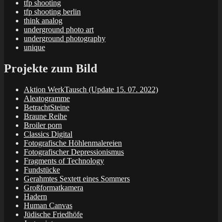
tfp shooting
tfp shooting berlin
think analog
underground photo art
underground photography
unique
Projekte zum Bild
Aktion WerkTausch (Update 15. 07. 2022)
Aleatogramme
BetrachtSteine
Braune Reihe
Broiler porn
Classics Digital
Fotografische Höhlenmalereien
Fotografischer Depressionismus
Fragments of Technology
Fundstücke
Gerahmtes Sextett eines Sommers
Großformatkamera
Hadern
Human Canvas
Jüdische Friedhöfe