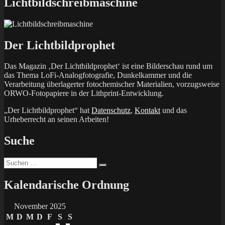
Lichtbildschreibmaschine
Der Lichtbildprophet
Das Magazin ‚Der Lichtbildprophet‘ ist eine Bilderschau rund um
das Thema LoFi-Analogfotografie, Dunkelkammer und die
Verarbeitung überlagerter fotochemischer Materialien, vorzugsweise
ORWO-Fotopapiere in der Lithprint-Entwicklung.
„Der Lichtbildprophet“ hat
Datenschutz
,
Kontakt
und das
Urheberrecht an seinen Arbeiten!
Suche
Suchen
Suchen
nach:
Kalendarische Ordnung
November 2025
M
D
M
D
F
S
S