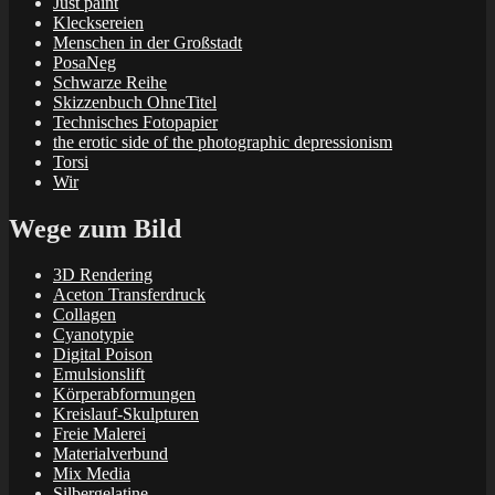
Just paint
Klecksereien
Menschen in der Großstadt
PosaNeg
Schwarze Reihe
Skizzenbuch OhneTitel
Technisches Fotopapier
the erotic side of the photographic depressionism
Torsi
Wir
Wege zum Bild
3D Rendering
Aceton Transferdruck
Collagen
Cyanotypie
Digital Poison
Emulsionslift
Körperabformungen
Kreislauf-Skulpturen
Freie Malerei
Materialverbund
Mix Media
Silbergelatine