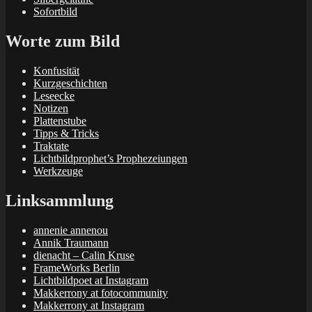
Sofortbild
Worte zum Bild
Konfusität
Kurzgeschichten
Leseecke
Notizen
Plattenstube
Tipps & Tricks
Traktate
Lichtbildprophet’s Prophezeiungen
Werkzeuge
Linksammlung
annenie annenou
Annik Traumann
dienacht – Calin Kruse
FrameWorks Berlin
Lichtbildpoet at Instagram
Makkerrony at fotocommunity
Makkerrony at Instagram