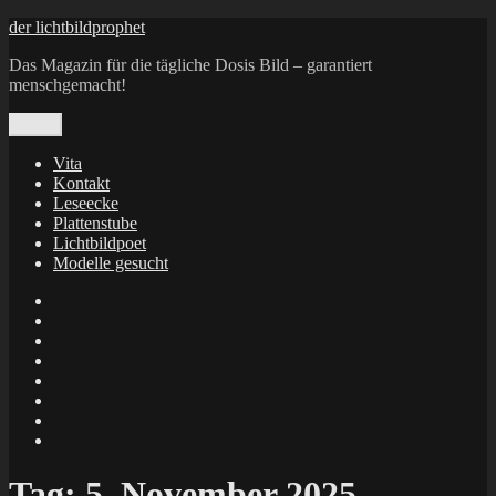
Zum
der lichtbildprophet
Inhalt
Das Magazin für die tägliche Dosis Bild – garantiert
springen
menschgemacht!
Menü
Vita
Kontakt
Leseecke
Plattenstube
Lichtbildpoet
Modelle gesucht
annenie
annenou
Annik
Traumann
dienacht
–
FrameWorks
Calin
Berlin
Lichtbildpoet
Kruse
at
Makkerrony
Instagram
at
Makkerrony
fotocommunity
at
Makkerrony
Instagram
at
X
Tag:
5. November 2025