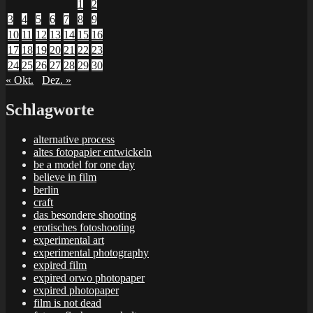
1
2
3
4
5
6
7
8
9
10
11
12
13
14
15
16
17
18
19
20
21
22
23
24
25
26
27
28
29
30
« Okt.
Dez. »
Schlagworte
alternative process
altes fotopapier entwickeln
be a model for one day
believe in film
berlin
craft
das besondere shooting
erotisches fotoshooting
experimental art
experimental photography
expired film
expired orwo photopaper
expired photopaper
film is not dead