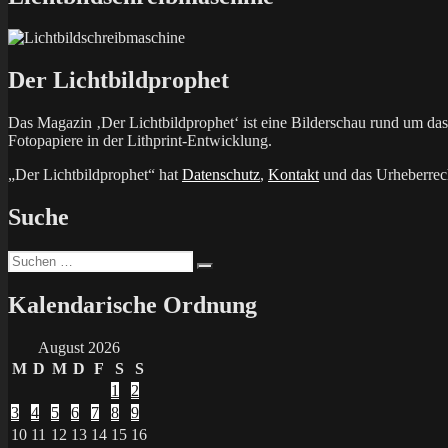
Der Lichtbildprophet
Das Magazin ‚Der Lichtbildprophet‘ ist eine Bilderschau rund um d
Fotopapiere in der Lithprint-Entwicklung.
„Der Lichtbildprophet“ hat
Datenschutz
,
Kontakt
und das Urheberrech
Suche
Suchen
Suchen
nach:
Kalendarische Ordnung
August 2026
M
D
M
D
F
S
S
1
2
3
4
5
6
7
8
9
10
11
12
13
14
15
16