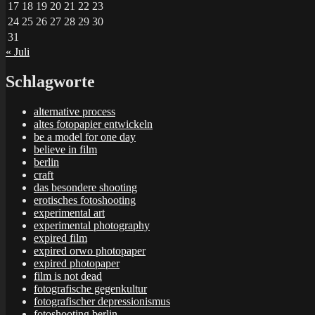
17
18
19
20
21
22
23
24
25
26
27
28
29
30
31
« Juli
Schlagworte
alternative process
altes fotopapier entwickeln
be a model for one day
believe in film
berlin
craft
das besondere shooting
erotisches fotoshooting
experimental art
experimental photography
expired film
expired orwo photopaper
expired photopaper
film is not dead
fotografische gegenkultur
fotografischer depressionismus
fotoshooting berlin