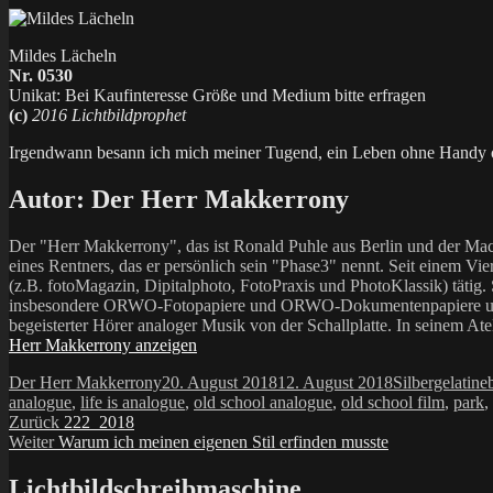
Mildes Lächeln
Nr. 0530
Unikat: Bei Kaufinteresse Größe und Medium bitte erfragen
(c)
2016 Lichtbildprophet
Irgendwann besann ich mich meiner Tugend, ein Leben ohne Handy o
Autor:
Der Herr Makkerrony
Der "Herr Makkerrony", das ist Ronald Puhle aus Berlin und der Mac
eines Rentners, das er persönlich sein "Phase3" nennt. Seit einem Vier
(z.B. fotoMagazin, Dipitalphoto, FotoPraxis und PhotoKlassik) tätig.
insbesondere ORWO-Fotopapiere und ORWO-Dokumentenpapiere und der 
begeisterter Hörer analoger Musik von der Schallplatte. In seinem At
Herr Makkerrony anzeigen
Autor
Veröffentlicht
Kategorien
Der Herr Makkerrony
20. August 2018
12. August 2018
Silbergelatine
am
analogue
,
life is analogue
,
old school analogue
,
old school film
,
park
,
Beitragsnavigation
Vorheriger
Zurück
222_2018
Nächster
Beitrag:
Weiter
Warum ich meinen eigenen Stil erfinden musste
Beitrag:
Lichtbildschreibmaschine