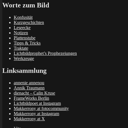
Worte zum Bild
Konfusität
Kurzgeschichten
Leseecke
Notizen
Plattenstube
Tipps & Tricks
Traktate
Lichtbildprophet’s Prophezeiungen
Werkzeuge
Linksammlung
annenie annenou
Annik Traumann
dienacht – Calin Kruse
FrameWorks Berlin
Lichtbildpoet at Instagram
Makkerrony at fotocommunity
Makkerrony at Instagram
Makkerrony at X