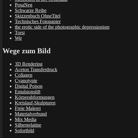
PosaNeg
Schwarze Reihe
Skizzenbuch OhneTitel
Technisches Fotopapier
the erotic side of the photographic depressionism
Torsi
Wir
Wege zum Bild
3D Rendering
Aceton Transferdruck
Collagen
Cyanotypie
Digital Poison
Emulsionslift
Körperabformungen
Kreislauf-Skulpturen
Freie Malerei
Materialverbund
Mix Media
Silbergelatine
Sofortbild