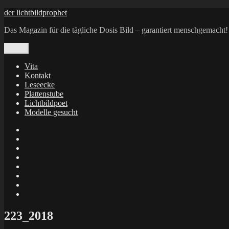
Zum
der lichtbildprophet
Inhalt
Das Magazin für die tägliche Dosis Bild – garantiert menschgemacht!
springen
Menü
Vita
Kontakt
Leseecke
Plattenstube
Lichtbildpoet
Modelle gesucht
annenie
annenou
Annik
Traumann
dienacht
–
FrameWorks
Calin
Berlin
Lichtbildpoet
Kruse
at
Makkerrony
Instagram
at
Makkerrony
fotocommunity
at
Makkerrony
Instagram
at
X
223_2018