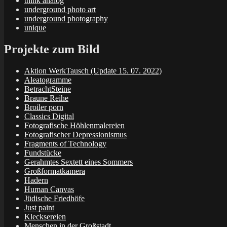
think analog
underground photo art
underground photography
unique
Projekte zum Bild
Aktion WerkTausch (Update 15. 07. 2022)
Aleatogramme
BetrachtSteine
Braune Reihe
Broiler porn
Classics Digital
Fotografische Höhlenmalereien
Fotografischer Depressionismus
Fragments of Technology
Fundstücke
Gerahmtes Sextett eines Sommers
Großformatkamera
Hadern
Human Canvas
Jüdische Friedhöfe
Just paint
Klecksereien
Menschen in der Großstadt