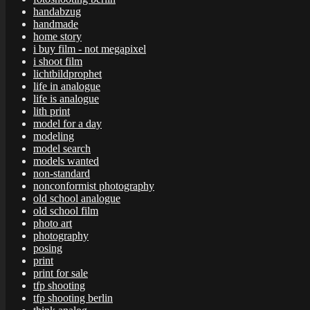
handabzug
handmade
home story
i buy film - not megapixel
i shoot film
lichtbildprophet
life in analogue
life is analogue
lith print
model for a day
modeling
model search
models wanted
non-standard
nonconformist photography
old school analogue
old school film
photo art
photography
posing
print
print for sale
tfp shooting
tfp shooting berlin