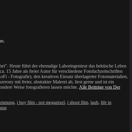
an.
et". Heute führt der ehemalige Laboringenieur das hektische Leben
a. 15 Jahre als freier Autor für verschiedene Fotofachzeitschriften
i - Fotografie), den kreativen Einsatz überlagerter Fotomaterialien,
mit freier, abstrakter Malerei ab, liest gerne und ist ein
sondere Weise fotografieren lassen möchte.
Alle Beiträge von Der
timmung
,
i buy film - not megapixel
,
i shoot film
,
laub
,
life in
ique