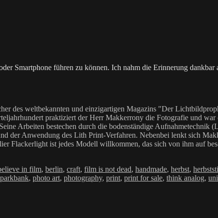
der Smartphone führen zu können. Ich nahm die Erinnerung dankbar 
her des weltbekannten und einzigartigen Magazins "Der Lichtbildproph
teljahrhundert praktiziert der Herr Makkerrony die Fotografie und war c
 Seine Arbeiten bestechen durch die bodenständige Aufnahmetechnik (LoF
Anwendung des Lith Print-Verfahren. Nebenbei lenkt sich Makkerrony 
elier Flackerlight ist jedes Modell willkommen, das sich von ihm auf be
Schlagwörter
believe in film
,
berlin
,
craft
,
film is not dead
,
handmade
,
herbst
,
herbsts
parkbank
,
photo art
,
photography
,
print
,
print for sale
,
think analog
,
un