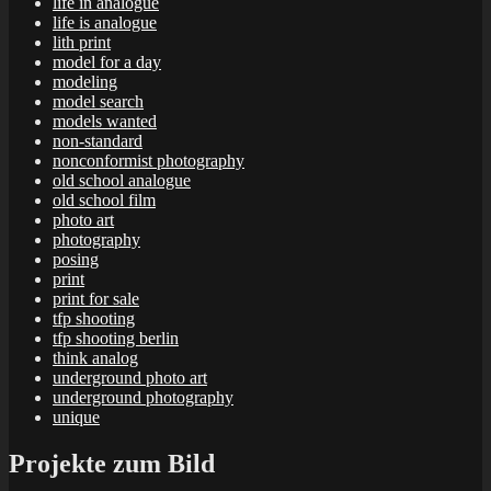
life in analogue
life is analogue
lith print
model for a day
modeling
model search
models wanted
non-standard
nonconformist photography
old school analogue
old school film
photo art
photography
posing
print
print for sale
tfp shooting
tfp shooting berlin
think analog
underground photo art
underground photography
unique
Projekte zum Bild