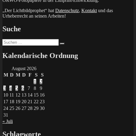
ORWO-Fotopapiere in der Lithprint-Entwicklung.
„Der Lichtbildprophet“ hat
Datenschutz
,
Kontakt
und das
Urheberrecht an seinen Arbeiten!
Suche
Suchen
Suchen
nach:
Kalendarische Ordnung
August 2026
M
D
M
D
F
S
S
1
2
3
4
5
6
7
8
9
10
11
12
13
14
15
16
17
18
19
20
21
22
23
24
25
26
27
28
29
30
31
« Juli
Schlagworte