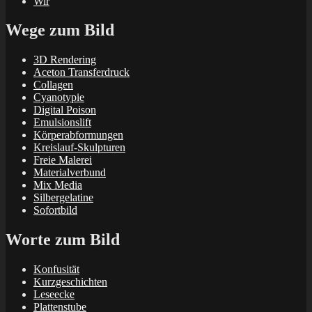
Wir
Wege zum Bild
3D Rendering
Aceton Transferdruck
Collagen
Cyanotypie
Digital Poison
Emulsionslift
Körperabformungen
Kreislauf-Skulpturen
Freie Malerei
Materialverbund
Mix Media
Silbergelatine
Sofortbild
Worte zum Bild
Konfusität
Kurzgeschichten
Leseecke
Plattenstube