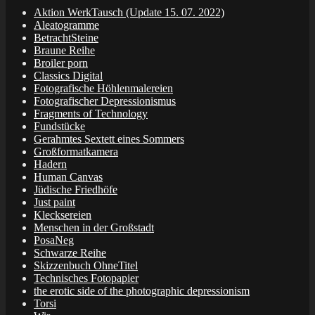
Aktion WerkTausch (Update 15. 07. 2022)
Aleatogramme
BetrachtSteine
Braune Reihe
Broiler porn
Classics Digital
Fotografische Höhlenmalereien
Fotografischer Depressionismus
Fragments of Technology
Fundstücke
Gerahmtes Sextett eines Sommers
Großformatkamera
Hadern
Human Canvas
Jüdische Friedhöfe
Just paint
Klecksereien
Menschen in der Großstadt
PosaNeg
Schwarze Reihe
Skizzenbuch OhneTitel
Technisches Fotopapier
the erotic side of the photographic depressionism
Torsi