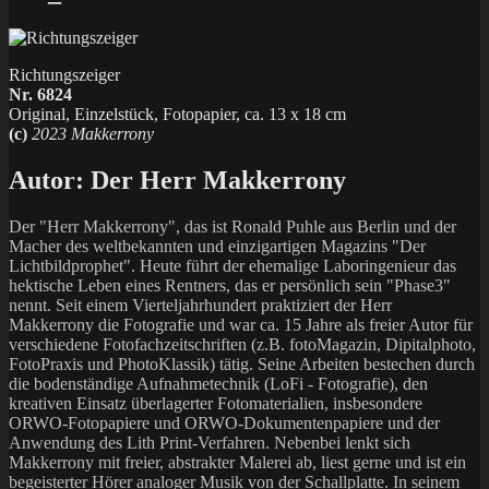
Richtungszeiger
Nr. 6824
Original, Einzelstück, Fotopapier, ca. 13 x 18 cm
(c)
2023 Makkerrony
Autor:
Der Herr Makkerrony
Der "Herr Makkerrony", das ist Ronald Puhle aus Berlin und der
Macher des weltbekannten und einzigartigen Magazins "Der
Lichtbildprophet". Heute führt der ehemalige Laboringenieur das
hektische Leben eines Rentners, das er persönlich sein "Phase3"
nennt. Seit einem Vierteljahrhundert praktiziert der Herr
Makkerrony die Fotografie und war ca. 15 Jahre als freier Autor für
verschiedene Fotofachzeitschriften (z.B. fotoMagazin, Dipitalphoto,
FotoPraxis und PhotoKlassik) tätig. Seine Arbeiten bestechen durch
die bodenständige Aufnahmetechnik (LoFi - Fotografie), den
kreativen Einsatz überlagerter Fotomaterialien, insbesondere
ORWO-Fotopapiere und ORWO-Dokumentenpapiere und der
Anwendung des Lith Print-Verfahren. Nebenbei lenkt sich
Makkerrony mit freier, abstrakter Malerei ab, liest gerne und ist ein
begeisterter Hörer analoger Musik von der Schallplatte. In seinem