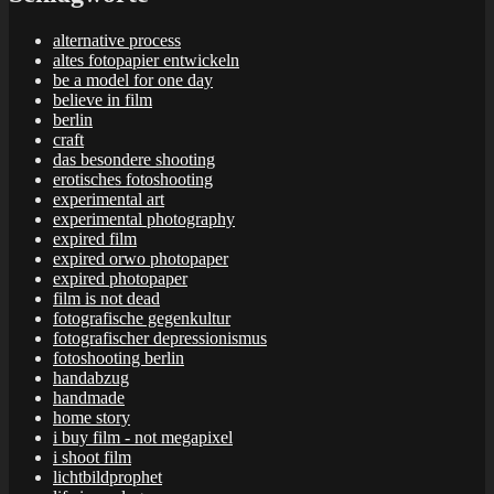
alternative process
altes fotopapier entwickeln
be a model for one day
believe in film
berlin
craft
das besondere shooting
erotisches fotoshooting
experimental art
experimental photography
expired film
expired orwo photopaper
expired photopaper
film is not dead
fotografische gegenkultur
fotografischer depressionismus
fotoshooting berlin
handabzug
handmade
home story
i buy film - not megapixel
i shoot film
lichtbildprophet