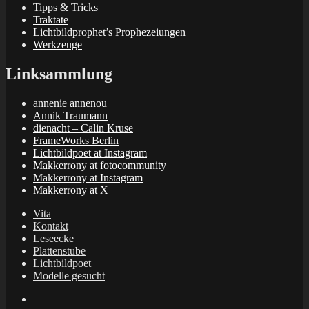
Tipps & Tricks
Traktate
Lichtbildprophet’s Prophezeiungen
Werkzeuge
Linksammlung
annenie annenou
Annik Traumann
dienacht – Calin Kruse
FrameWorks Berlin
Lichtbildpoet at Instagram
Makkerrony at fotocommunity
Makkerrony at Instagram
Makkerrony at X
Vita
Kontakt
Leseecke
Plattenstube
Lichtbildpoet
Modelle gesucht
annenie