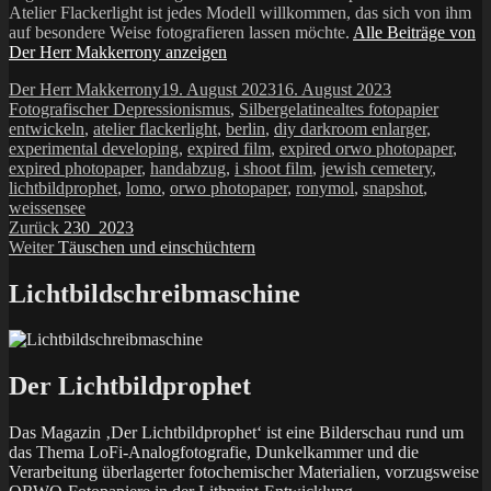
Atelier Flackerlight ist jedes Modell willkommen, das sich von ihm
auf besondere Weise fotografieren lassen möchte.
Alle Beiträge von
Der Herr Makkerrony anzeigen
Autor
Veröffentlicht
Kategorien
Der Herr Makkerrony
19. August 2023
16. August 2023
am
Schlagwörter
Fotografischer Depressionismus
,
Silbergelatine
altes fotopapier
entwickeln
,
atelier flackerlight
,
berlin
,
diy darkroom enlarger
,
experimental developing
,
expired film
,
expired orwo photopaper
,
expired photopaper
,
handabzug
,
i shoot film
,
jewish cemetery
,
lichtbildprophet
,
lomo
,
orwo photopaper
,
ronymol
,
snapshot
,
weissensee
Beitragsnavigation
Vorheriger
Zurück
230_2023
Nächster
Beitrag:
Weiter
Täuschen und einschüchtern
Beitrag:
Lichtbildschreibmaschine
Der Lichtbildprophet
Das Magazin ‚Der Lichtbildprophet‘ ist eine Bilderschau rund um
das Thema LoFi-Analogfotografie, Dunkelkammer und die
Verarbeitung überlagerter fotochemischer Materialien, vorzugsweise