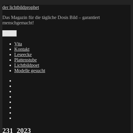
Zum
der lichtbildprophet
Inhalt
Das Magazin für die tägliche Dosis Bild – garantiert
springen
menschgemacht!
Menü
Vita
Kontakt
Leseecke
Plattenstube
Lichtbildpoet
Modelle gesucht
annenie
annenou
Annik
Traumann
dienacht
–
FrameWorks
Calin
Berlin
Lichtbildpoet
Kruse
at
Makkerrony
Instagram
at
Makkerrony
fotocommunity
at
Makkerrony
Instagram
at
X
231_2023