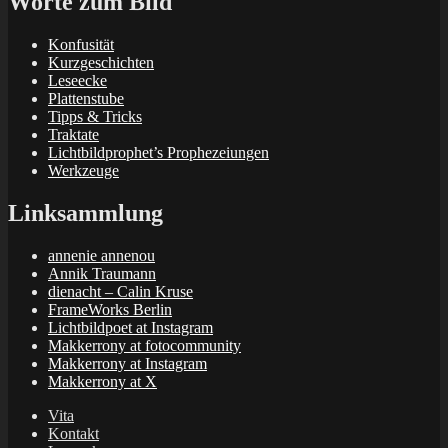
Worte zum Bild
Konfusität
Kurzgeschichten
Leseecke
Plattenstube
Tipps & Tricks
Traktate
Lichtbildprophet’s Prophezeiungen
Werkzeuge
Linksammlung
annenie annenou
Annik Traumann
dienacht – Calin Kruse
FrameWorks Berlin
Lichtbildpoet at Instagram
Makkerrony at fotocommunity
Makkerrony at Instagram
Makkerrony at X
Vita
Kontakt