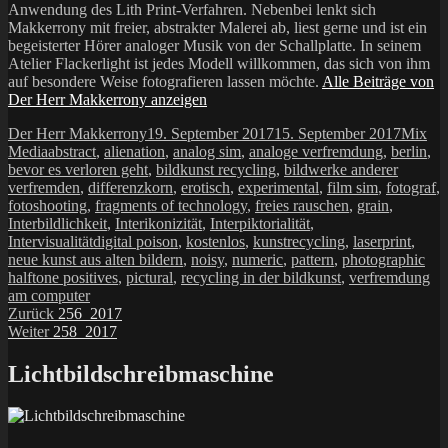
Anwendung des Lith Print-Verfahren. Nebenbei lenkt sich
Makkerrony mit freier, abstrakter Malerei ab, liest gerne und ist ein
begeisterter Hörer analoger Musik von der Schallplatte. In seinem
Atelier Flackerlight ist jedes Modell willkommen, das sich von ihm
auf besondere Weise fotografieren lassen möchte.
Alle Beiträge von
Der Herr Makkerrony anzeigen
Autor
Veröffentlicht
Katego
Der Herr Makkerrony
19. September 2017
15. September 2017
Mix
Schlagwörter
am
Media
abstract
,
alienation
,
analog sim
,
analoge verfremdung
,
berlin
,
bevor es verloren geht
,
bildkunst recycling
,
bildwerke anderer
verfremden
,
differenzkorn
,
erotisch
,
experimental
,
film sim
,
fotograf
,
fotoshooting
,
fragments of technology
,
freies rauschen
,
grain
,
Interbildlichkeit
,
Interikonizität
,
Interpiktorialität
,
Intervisualitätdigital poison
,
kostenlos
,
kunstrecycling
,
laserprint
,
neue kunst aus alten bildern
,
noisy
,
numeric
,
pattern
,
photographic
halftone positives
,
pictural
,
recycling in der bildkunst
,
verfremdung
am computer
Beitragsnavigation
Vorheriger
Zurück
256_2017
Nächster
Beitrag:
Weiter
258_2017
Beitrag:
Lichtbildschreibmaschine