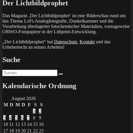
Der Lichtbildprophet
Das Magazin ‚Der Lichtbildprophet‘ ist eine Bilderschau rund um
das Thema LoFi-Analogfotografie, Dunkelkammer und die
Verarbeitung überlagerter fotochemischer Materialien, vorzugsweise
ORWO-Fotopapiere in der Lithprint-Entwicklung.
„Der Lichtbildprophet“ hat
Datenschutz
,
Kontakt
und das
Urheberrecht an seinen Arbeiten!
Suche
Suchen
Suchen
nach:
Kalendarische Ordnung
August 2026
M
D
M
D
F
S
S
1
2
3
4
5
6
7
8
9
10
11
12
13
14
15
16
17
18
19
20
21
22
23