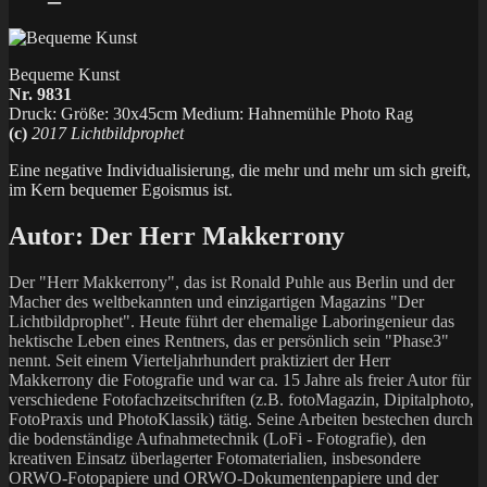
Bequeme Kunst
Nr. 9831
Druck: Größe: 30x45cm Medium: Hahnemühle Photo Rag
(c)
2017 Lichtbildprophet
Eine negative Individualisierung, die mehr und mehr um sich greift,
im Kern bequemer Egoismus ist.
Autor:
Der Herr Makkerrony
Der "Herr Makkerrony", das ist Ronald Puhle aus Berlin und der
Macher des weltbekannten und einzigartigen Magazins "Der
Lichtbildprophet". Heute führt der ehemalige Laboringenieur das
hektische Leben eines Rentners, das er persönlich sein "Phase3"
nennt. Seit einem Vierteljahrhundert praktiziert der Herr
Makkerrony die Fotografie und war ca. 15 Jahre als freier Autor für
verschiedene Fotofachzeitschriften (z.B. fotoMagazin, Dipitalphoto,
FotoPraxis und PhotoKlassik) tätig. Seine Arbeiten bestechen durch
die bodenständige Aufnahmetechnik (LoFi - Fotografie), den
kreativen Einsatz überlagerter Fotomaterialien, insbesondere
ORWO-Fotopapiere und ORWO-Dokumentenpapiere und der