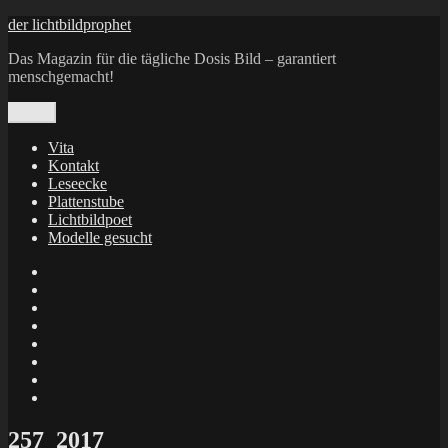
Zum
der lichtbildprophet
Inhalt
Das Magazin für die tägliche Dosis Bild – garantiert
springen
menschgemacht!
Menü
Vita
Kontakt
Leseecke
Plattenstube
Lichtbildpoet
Modelle gesucht
annenie
annenou
Annik
Traumann
dienacht
–
FrameWorks
Calin
Berlin
Lichtbildpoet
Kruse
at
Makkerrony
Instagram
at
Makkerrony
fotocommunity
at
Makkerrony
Instagram
at
X
257_2017