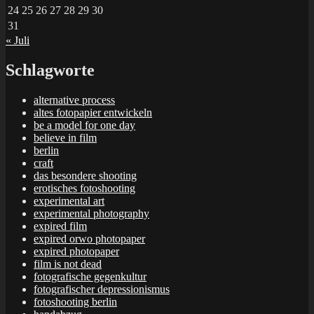
24
25
26
27
28
29
30
31
« Juli
Schlagworte
alternative process
altes fotopapier entwickeln
be a model for one day
believe in film
berlin
craft
das besondere shooting
erotisches fotoshooting
experimental art
experimental photography
expired film
expired orwo photopaper
expired photopaper
film is not dead
fotografische gegenkultur
fotografischer depressionismus
fotoshooting berlin