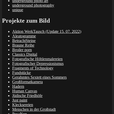
underground photo art
underground photography
unique
Projekte zum Bild
Aktion WerkTausch (Update 15. 07. 2022)
Aleatogramme
BetrachtSteine
Braune Reihe
Broiler porn
Classics Digital
Fotografische Höhlenmalereien
Fotografischer Depressionismus
Fragments of Technology
Fundstücke
Gerahmtes Sextett eines Sommers
Großformatkamera
Hadern
Human Canvas
Jüdische Friedhöfe
Just paint
Klecksereien
Menschen in der Großstadt
PosaNeg