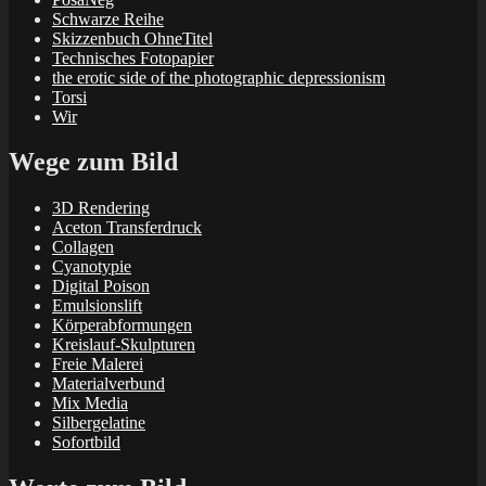
Schwarze Reihe
Skizzenbuch OhneTitel
Technisches Fotopapier
the erotic side of the photographic depressionism
Torsi
Wir
Wege zum Bild
3D Rendering
Aceton Transferdruck
Collagen
Cyanotypie
Digital Poison
Emulsionslift
Körperabformungen
Kreislauf-Skulpturen
Freie Malerei
Materialverbund
Mix Media
Silbergelatine
Sofortbild