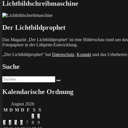
Lichtbildschreibmaschine
Der Lichtbildprophet
Das Magazin ‚Der Lichtbildprophet‘ ist eine Bilderschau rund um d
Fotopapiere in der Lithprint-Entwicklung.
„Der Lichtbildprophet“ hat
Datenschutz
,
Kontakt
und das Urheberrech
Suche
Suchen
Suchen
nach:
Kalendarische Ordnung
August 2026
M
D
M
D
F
S
S
1
2
3
4
5
6
7
8
9