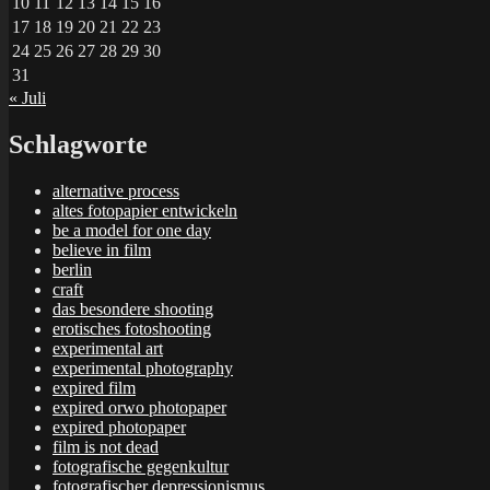
10
11
12
13
14
15
16
17
18
19
20
21
22
23
24
25
26
27
28
29
30
31
« Juli
Schlagworte
alternative process
altes fotopapier entwickeln
be a model for one day
believe in film
berlin
craft
das besondere shooting
erotisches fotoshooting
experimental art
experimental photography
expired film
expired orwo photopaper
expired photopaper
film is not dead
fotografische gegenkultur
fotografischer depressionismus