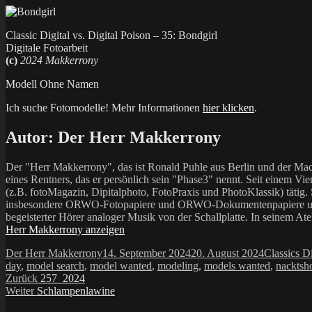
Classic Digital vs. Digital Poison – 35: Bondgirl
Digitale Fotoarbeit
(c)
2024 Makkerrony
Modell Ohne Namen
Ich suche Fotomodelle! Mehr Informationen
hier klicken
.
Autor:
Der Herr Makkerrony
Der "Herr Makkerrony", das ist Ronald Puhle aus Berlin und der Mac
eines Rentners, das er persönlich sein "Phase3" nennt. Seit einem Vier
(z.B. fotoMagazin, Dipitalphoto, FotoPraxis und PhotoKlassik) tätig.
insbesondere ORWO-Fotopapiere und ORWO-Dokumentenpapiere und der 
begeisterter Hörer analoger Musik von der Schallplatte. In seinem At
Herr Makkerrony anzeigen
Autor
Veröffentlicht
Kategorien
Der Herr Makkerrony
14. September 2024
20. August 2024
Classics Di
am
day
,
model search
,
model wanted
,
modeling
,
models wanted
,
nacktsh
Beitragsnavigation
Vorheriger
Zurück
257_2024
Nächster
Beitrag:
Weiter
Schlampenlawine
Beitrag: