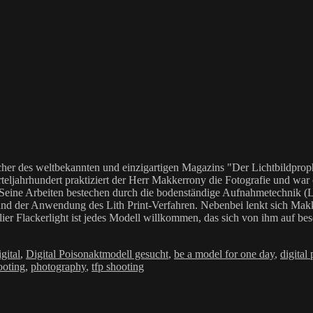
her des weltbekannten und einzigartigen Magazins "Der Lichtbildproph
teljahrhundert praktiziert der Herr Makkerrony die Fotografie und war c
 Seine Arbeiten bestechen durch die bodenständige Aufnahmetechnik (LoF
Anwendung des Lith Print-Verfahren. Nebenbei lenkt sich Makkerrony 
elier Flackerlight ist jedes Modell willkommen, das sich von ihm auf be
Schlagwörter
gital
,
Digital Poison
aktmodell gesucht
,
be a model for one day
,
digital
ooting
,
photography
,
tfp shooting