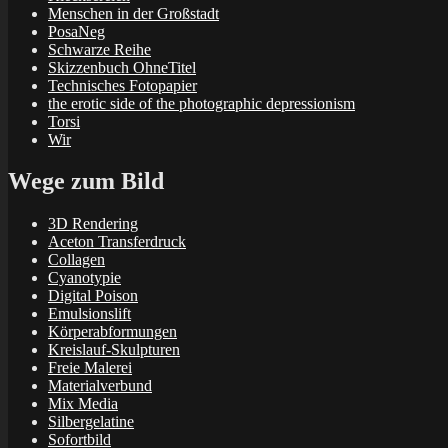
Menschen in der Großstadt
PosaNeg
Schwarze Reihe
Skizzenbuch OhneTitel
Technisches Fotopapier
the erotic side of the photographic depressionism
Torsi
Wir
Wege zum Bild
3D Rendering
Aceton Transferdruck
Collagen
Cyanotypie
Digital Poison
Emulsionslift
Körperabformungen
Kreislauf-Skulpturen
Freie Malerei
Materialverbund
Mix Media
Silbergelatine
Sofortbild