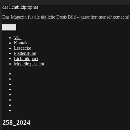
Zum
der lichtbildprophet
Inhalt
Das Magazin für die tägliche Dosis Bild – garantiert menschgemacht!
springen
Menü
Vita
Kontakt
Leseecke
Plattenstube
Lichtbildpoet
Modelle gesucht
annenie
annenou
Annik
Traumann
dienacht
–
FrameWorks
Calin
Berlin
Lichtbildpoet
Kruse
at
Makkerrony
Instagram
at
Makkerrony
fotocommunity
at
Makkerrony
Instagram
at
X
258_2024