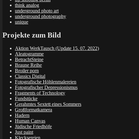
think analog
underground photo art
underground photography
unique
Projekte zum Bild
Aktion WerkTausch (Update 15. 07. 2022)
Aleatogramme
BetrachtSteine
Braune Reihe
Broiler porn
Classics Digital
Fotografische Höhlenmalereien
Fotografischer Depressionismus
Fragments of Technology
Fundstücke
Gerahmtes Sextett eines Sommers
Großformatkamera
Hadern
Human Canvas
Jüdische Friedhöfe
Just paint
Klecksereien