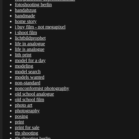
fotoshooting berlin
handabzug
handmade
home story
i buy film - not megapixel
i shoot film
lichtbildprophet
life in analogue
life is analogue
lith print
model for a day
modeling
model search
models wanted
non-standard
nonconformist photography
old school analogue
old school film
photo art
photography
posing
print
print for sale
tfp shooting
tfp shooting berlin