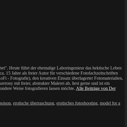
et". Heute führt der ehemalige Laboringenieur das hektische Leben
a. 15 Jahre als freier Autor für verschiedene Fotofachzeitschriften
i - Fotografie), den kreativen Einsatz überlagerter Fotomaterialien,
mit freier, abstrakter Malerei ab, liest gerne und ist ein
sondere Weise fotografieren lassen möchte.
Alle Beiträge von Der
 poison
,
erotische überraschung
,
erotisches fotoshooting
,
model for a