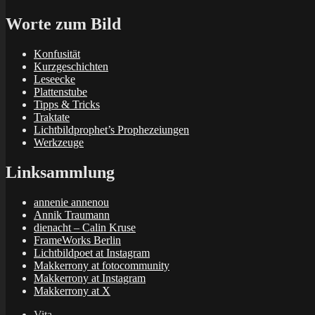
Worte zum Bild
Konfusität
Kurzgeschichten
Leseecke
Plattenstube
Tipps & Tricks
Traktate
Lichtbildprophet’s Prophezeiungen
Werkzeuge
Linksammlung
annenie annenou
Annik Traumann
dienacht – Calin Kruse
FrameWorks Berlin
Lichtbildpoet at Instagram
Makkerrony at fotocommunity
Makkerrony at Instagram
Makkerrony at X
Vita