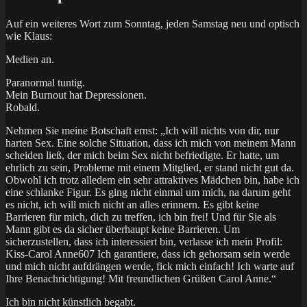
Auf ein weiteres Wort zum Sonntag, jeden Samstag neu und optisch
wie Klaus:
Medien an.
Paranormal tuntig.
Mein Burnout hat Depressionen.
Robald.
Nehmen Sie meine Botschaft ernst: „Ich will nichts von dir, nur
harten Sex. Eine solche Situation, dass ich mich von meinem Mann
scheiden ließ, der mich beim Sex nicht befriedigte. Er hatte, um
ehrlich zu sein, Probleme mit einem Mitglied, er stand nicht gut da.
Obwohl ich trotz alledem ein sehr attraktives Mädchen bin, habe ich
eine schlanke Figur. Es ging nicht einmal um mich, na darum geht
es nicht, ich will mich nicht an alles erinnern. Es gibt keine
Barrieren für mich, dich zu treffen, ich bin frei! Und für Sie als
Mann gibt es da sicher überhaupt keine Barrieren. Um
sicherzustellen, dass ich interessiert bin, verlasse ich mein Profil:
Kiss-Carol Anne607 Ich garantiere, dass ich gehorsam sein werde
und mich nicht aufdrängen werde, fick mich einfach! Ich warte auf
Ihre Benachrichtigung! Mit freundlichen Grüßen Carol Anne.“
Ich bin nicht künstlich begabt.