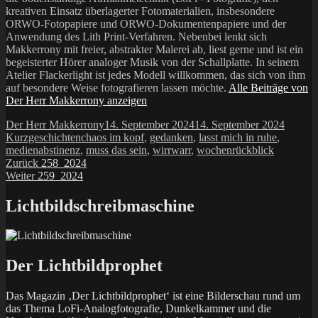
kreativen Einsatz überlagerter Fotomaterialien, insbesondere
ORWO-Fotopapiere und ORWO-Dokumentenpapiere und der
Anwendung des Lith Print-Verfahren. Nebenbei lenkt sich
Makkerrony mit freier, abstrakter Malerei ab, liest gerne und ist ein
begeisterter Hörer analoger Musik von der Schallplatte. In seinem
Atelier Flackerlight ist jedes Modell willkommen, das sich von ihm
auf besondere Weise fotografieren lassen möchte.
Alle Beiträge von
Der Herr Makkerrony anzeigen
Autor
Veröffentlicht
Katego
Der Herr Makkerrony
14. September 2024
14. September 2024
Schlagwörter
am
Kurzgeschichten
chaos im kopf
,
gedanken
,
lasst mich in ruhe
,
medienabstinenz
,
muss das sein
,
wirrwarr
,
wochenrückblick
Beitragsnavigation
Vorheriger
Zurück
258_2024
Nächster
Beitrag:
Weiter
259_2024
Beitrag:
Lichtbildschreibmaschine
Der Lichtbildprophet
Das Magazin ‚Der Lichtbildprophet‘ ist eine Bilderschau rund um
das Thema LoFi-Analogfotografie, Dunkelkammer und die