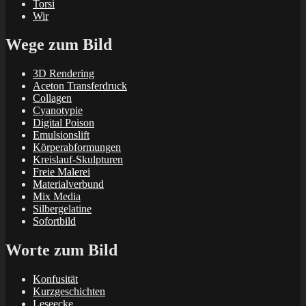
Torsi
Wir
Wege zum Bild
3D Rendering
Aceton Transferdruck
Collagen
Cyanotypie
Digital Poison
Emulsionslift
Körperabformungen
Kreislauf-Skulpturen
Freie Malerei
Materialverbund
Mix Media
Silbergelatine
Sofortbild
Worte zum Bild
Konfusität
Kurzgeschichten
Leseecke