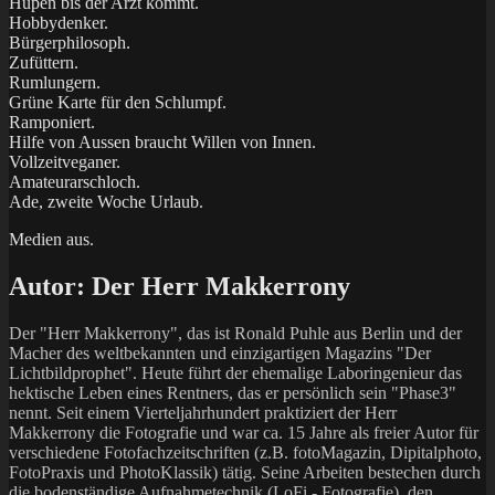
Hupen bis der Arzt kommt.
Hobbydenker.
Bürgerphilosoph.
Zufüttern.
Rumlungern.
Grüne Karte für den Schlumpf.
Ramponiert.
Hilfe von Aussen braucht Willen von Innen.
Vollzeitveganer.
Amateurarschloch.
Ade, zweite Woche Urlaub.
Medien aus.
Autor:
Der Herr Makkerrony
Der "Herr Makkerrony", das ist Ronald Puhle aus Berlin und der
Macher des weltbekannten und einzigartigen Magazins "Der
Lichtbildprophet". Heute führt der ehemalige Laboringenieur das
hektische Leben eines Rentners, das er persönlich sein "Phase3"
nennt. Seit einem Vierteljahrhundert praktiziert der Herr
Makkerrony die Fotografie und war ca. 15 Jahre als freier Autor für
verschiedene Fotofachzeitschriften (z.B. fotoMagazin, Dipitalphoto,
FotoPraxis und PhotoKlassik) tätig. Seine Arbeiten bestechen durch
die bodenständige Aufnahmetechnik (LoFi - Fotografie), den