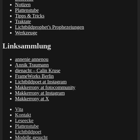
Notizen
Plattenstube
Tipps & Tricks
Traktate
Lichtbildprophet’s Prophezeiungen
Werkzeuge
Linksammlung
annenie annenou
Annik Traumann
dienacht – Calin Kruse
FrameWorks Berlin
Lichtbildpoet at Instagram
Makkerrony at fotocommunity
Makkerrony at Instagram
Makkerrony at X
Vita
Kontakt
Leseecke
Plattenstube
Lichtbildpoet
Modelle gesucht