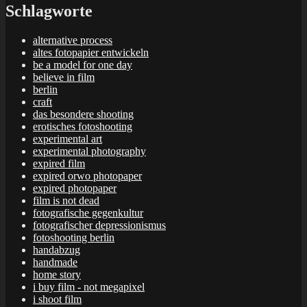
Schlagworte
alternative process
altes fotopapier entwickeln
be a model for one day
believe in film
berlin
craft
das besondere shooting
erotisches fotoshooting
experimental art
experimental photography
expired film
expired orwo photopaper
expired photopaper
film is not dead
fotografische gegenkultur
fotografischer depressionismus
fotoshooting berlin
handabzug
handmade
home story
i buy film - not megapixel
i shoot film