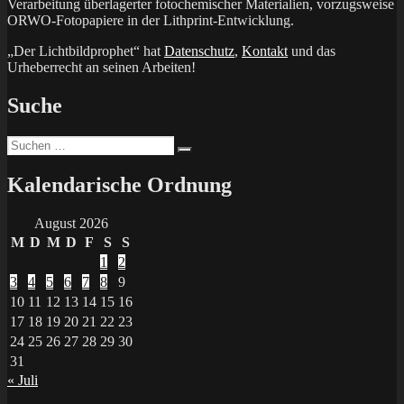
Verarbeitung überlagerter fotochemischer Materialien, vorzugsweise
ORWO-Fotopapiere in der Lithprint-Entwicklung.
„Der Lichtbildprophet“ hat
Datenschutz
,
Kontakt
und das
Urheberrecht an seinen Arbeiten!
Suche
Suchen
Suchen
nach:
Kalendarische Ordnung
August 2026
M
D
M
D
F
S
S
1
2
3
4
5
6
7
8
9
10
11
12
13
14
15
16
17
18
19
20
21
22
23
24
25
26
27
28
29
30
31
« Juli