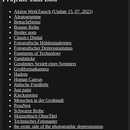
Aktion WerkTausch (Update 15. 07. 2022)
Aleatogramme
BetrachtSteine
Braune Reihe
Broiler porn
Classics Digital
Fotografische Höhlenmalereien
Fotografischer Depressionismus
Fragments of Technology
Fundstücke
Gerahmtes Sextett eines Sommers
Großformatkamera
Hadern
Human Canvas
Jüdische Friedhöfe
Just paint
Klecksereien
Menschen in der Großstadt
PosaNeg
Schwarze Reihe
Skizzenbuch OhneTitel
Technisches Fotopapier
the erotic side of the photographic depressionism