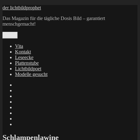
Zum
der lichtbildprophet
Inhalt
Das Magazin für die tägliche Dosis Bild – garantiert
springen
menschgemacht!
Menü
Vita
Kontakt
Leseecke
Plattenstube
Lichtbildpoet
Modelle gesucht
annenie
annenou
Annik
Traumann
dienacht
–
FrameWorks
Calin
Berlin
Lichtbildpoet
Kruse
at
Makkerrony
Instagram
at
Makkerrony
fotocommunity
at
Makkerrony
Instagram
at
X
Schlampenlawine