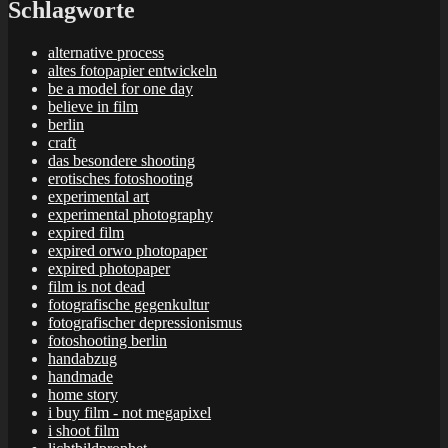
Schlagworte
alternative process
altes fotopapier entwickeln
be a model for one day
believe in film
berlin
craft
das besondere shooting
erotisches fotoshooting
experimental art
experimental photography
expired film
expired orwo photopaper
expired photopaper
film is not dead
fotografische gegenkultur
fotografischer depressionismus
fotoshooting berlin
handabzug
handmade
home story
i buy film - not megapixel
i shoot film