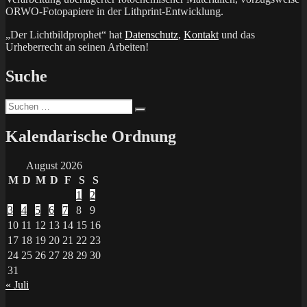
ORWO-Fotopapiere in der Lithprint-Entwicklung.
„Der Lichtbildprophet“ hat
Datenschutz
,
Kontakt
und das
Urheberrecht an seinen Arbeiten!
Suche
Suchen
Suchen
nach:
Kalendarische Ordnung
August 2026
M
D
M
D
F
S
S
1
2
3
4
5
6
7
8
9
10
11
12
13
14
15
16
17
18
19
20
21
22
23
24
25
26
27
28
29
30
31
« Juli