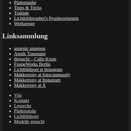
Plattenstube
Tipps & Tricks
Traktate
Lichtbildprophet’s Prophezeiungen
Werkzeuge
Linksammlung
annenie annenou
Annik Traumann
dienacht – Calin Kruse
FrameWorks Berlin
Lichtbildpoet at Instagram
Makkerrony at fotocommunity
Makkerrony at Instagram
Makkerrony at X
Vita
Kontakt
Leseecke
Plattenstube
Lichtbildpoet
Modelle gesucht