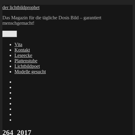
Zum
der lichtbildprophet
Inhalt
Das Magazin für die tägliche Dosis Bild – garantiert
springen
menschgemacht!
Menü
Vita
Kontakt
Leseecke
Plattenstube
Lichtbildpoet
Modelle gesucht
annenie
annenou
Annik
Traumann
dienacht
–
FrameWorks
Calin
Berlin
Lichtbildpoet
Kruse
at
Makkerrony
Instagram
at
Makkerrony
fotocommunity
at
Makkerrony
Instagram
at
X
264_2017