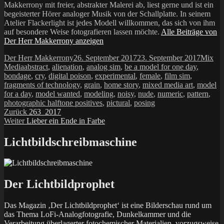
Makkerrony mit freier, abstrakter Malerei ab, liest gerne und ist ein
begeisterter Hörer analoger Musik von der Schallplatte. In seinem
Atelier Flackerlight ist jedes Modell willkommen, das sich von ihm
auf besondere Weise fotografieren lassen möchte.
Alle Beiträge von
Der Herr Makkerrony anzeigen
Autor
Veröffentlicht
Katego
Der Herr Makkerrony
26. September 2017
23. September 2017
Mix
Schlagwörter
am
Media
abstract
,
alienation
,
analog sim
,
be a model for one day
,
bondage
,
cry
,
digital poison
,
experimental
,
female
,
film sim
,
fragments of technology
,
grain
,
home story
,
mixed media art
,
model
for a day
,
model wanted
,
modeling
,
noisy
,
nude
,
numeric
,
pattern
,
photographic halftone positives
,
pictural
,
posing
Beitragsnavigation
Vorheriger
Zurück
263_2017
Nächster
Beitrag:
Weiter
Lieber ein Ende in Farbe
Beitrag:
Lichtbildschreibmaschine
Der Lichtbildprophet
Das Magazin ‚Der Lichtbildprophet‘ ist eine Bilderschau rund um
das Thema LoFi-Analogfotografie, Dunkelkammer und die
Verarbeitung überlagerter fotochemischer Materialien, vorzugsweise