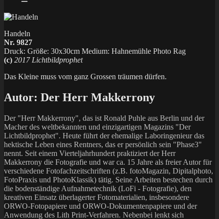
Handeln
Nr. 9827
Druck: Größe: 30x30cm Medium: Hahnemühle Photo Rag
(c)
2017 Lichtbildprophet
Das Kleine muss vom ganz Grossen träumen dürfen.
Autor:
Der Herr Makkerrony
Der "Herr Makkerrony", das ist Ronald Puhle aus Berlin und der
Macher des weltbekannten und einzigartigen Magazins "Der
Lichtbildprophet". Heute führt der ehemalige Laboringenieur das
hektische Leben eines Rentners, das er persönlich sein "Phase3"
nennt. Seit einem Vierteljahrhundert praktiziert der Herr
Makkerrony die Fotografie und war ca. 15 Jahre als freier Autor für
verschiedene Fotofachzeitschriften (z.B. fotoMagazin, Dipitalphoto,
FotoPraxis und PhotoKlassik) tätig. Seine Arbeiten bestechen durch
die bodenständige Aufnahmetechnik (LoFi - Fotografie), den
kreativen Einsatz überlagerter Fotomaterialien, insbesondere
ORWO-Fotopapiere und ORWO-Dokumentenpapiere und der
Anwendung des Lith Print-Verfahren. Nebenbei lenkt sich