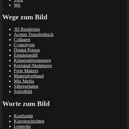
Wir
Wege zum Bild
3D Rendering
Aceton Transferdruck
Collagen
Cyanotypie
Digital Poison
Emulsionslift
Körperabformungen
Kreislauf-Skulpturen
Freie Malerei
Materialverbund
Mix Media
Silbergelatine
Sofortbild
Worte zum Bild
Konfusität
Kurzgeschichten
Leseecke