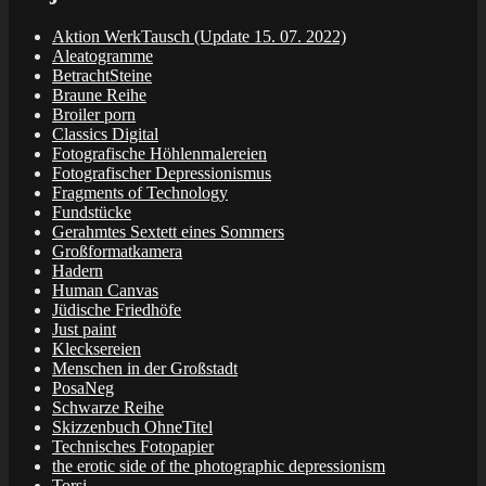
Aktion WerkTausch (Update 15. 07. 2022)
Aleatogramme
BetrachtSteine
Braune Reihe
Broiler porn
Classics Digital
Fotografische Höhlenmalereien
Fotografischer Depressionismus
Fragments of Technology
Fundstücke
Gerahmtes Sextett eines Sommers
Großformatkamera
Hadern
Human Canvas
Jüdische Friedhöfe
Just paint
Klecksereien
Menschen in der Großstadt
PosaNeg
Schwarze Reihe
Skizzenbuch OhneTitel
Technisches Fotopapier
the erotic side of the photographic depressionism
Torsi