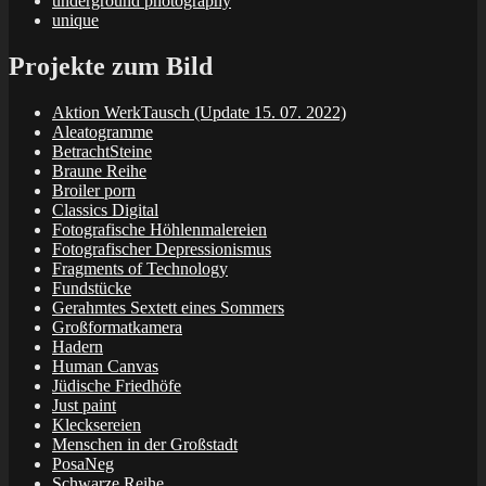
underground photography
unique
Projekte zum Bild
Aktion WerkTausch (Update 15. 07. 2022)
Aleatogramme
BetrachtSteine
Braune Reihe
Broiler porn
Classics Digital
Fotografische Höhlenmalereien
Fotografischer Depressionismus
Fragments of Technology
Fundstücke
Gerahmtes Sextett eines Sommers
Großformatkamera
Hadern
Human Canvas
Jüdische Friedhöfe
Just paint
Klecksereien
Menschen in der Großstadt
PosaNeg
Schwarze Reihe