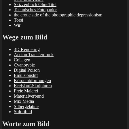
Skizzenbuch OhneTitel
Technisches Fotopapier
the erotic side of the photographic depressionism
Torsi
Wir
Wege zum Bild
3D Rendering
Aceton Transferdruck
Collagen
Cyanotypie
Digital Poison
Emulsionslift
Körperabformungen
Kreislauf-Skulpturen
Freie Malerei
Materialverbund
Mix Media
Silbergelatine
Sofortbild
Worte zum Bild