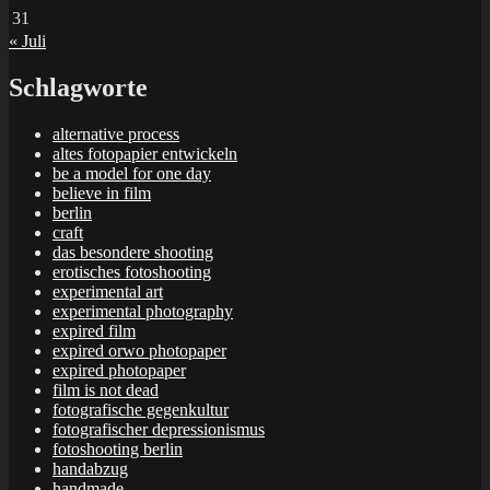
31
« Juli
Schlagworte
alternative process
altes fotopapier entwickeln
be a model for one day
believe in film
berlin
craft
das besondere shooting
erotisches fotoshooting
experimental art
experimental photography
expired film
expired orwo photopaper
expired photopaper
film is not dead
fotografische gegenkultur
fotografischer depressionismus
fotoshooting berlin
handabzug
handmade