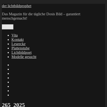
Zum
der lichtbildprophet
Inhalt
Das Magazin für die tägliche Dosis Bild – garantiert
springen
menschgemacht!
Menü
Vita
Kontakt
Leseecke
Plattenstube
Lichtbildpoet
Modelle gesucht
annenie
annenou
Annik
Traumann
dienacht
–
FrameWorks
Calin
Berlin
Lichtbildpoet
Kruse
at
Makkerrony
Instagram
at
Makkerrony
fotocommunity
at
Makkerrony
Instagram
at
X
265_2025