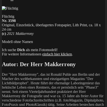
Flüchtig
Nr. 3598
Original, Einzelstück, überlagertes Fotopapier, Lith Print, ca. 18 x
24 cm
(c)
2021 Makkerrony
Modell ohne Namen
Ich suche
Dich
als mein Fotomodell!
Für weitere Informationen
einfach hier klicken
.
Autor:
Der Herr Makkerrony
Der "Herr Makkerrony", das ist Ronald Puhle aus Berlin und der
Macher des weltbekannten und einzigartigen Magazins "Der
Lichtbildprophet". Heute führt der ehemalige Laboringenieur das
hektische Leben eines Rentners, das er persönlich sein "Phase3"
nennt. Seit einem Vierteljahrhundert praktiziert der Herr
Makkerrony die Fotografie und war ca. 15 Jahre als freier Autor für
verschiedene Fotofachzeitschriften (z.B. fotoMagazin, Dipitalphoto,
FotoPraxis und PhotoKlassik) tätig. Seine Arbeiten bestechen durch