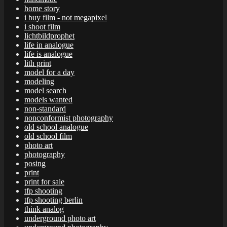
home story
i buy film - not megapixel
i shoot film
lichtbildprophet
life in analogue
life is analogue
lith print
model for a day
modeling
model search
models wanted
non-standard
nonconformist photography
old school analogue
old school film
photo art
photography
posing
print
print for sale
tfp shooting
tfp shooting berlin
think analog
underground photo art