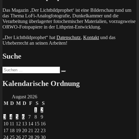
Das Magazin ‚Der Lichtbildprophet‘ ist eine Bilderschau rund um
das Thema LoFi-Analogfotografie, Dunkelkammer und die
Verarbeitung überlagerter fotochemischer Materialien, vorzugsweise
ORWO-Fotopapiere in der Lithprint-Entwicklung.
„Der Lichtbildprophet“ hat
Datenschutz
,
Kontakt
und das
Urheberrecht an seinen Arbeiten!
Suche
Suchen
Suchen
nach:
Kalendarische Ordnung
August 2026
M
D
M
D
F
S
S
1
2
3
4
5
6
7
8
9
10
11
12
13
14
15
16
17
18
19
20
21
22
23
24
25
26
27
28
29
30