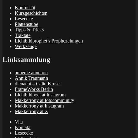
Konfusität
Kurzgeschichten
Leseecke
Plattenstube
Tipps & Tricks
Traktate
Lichtbildprophet’s Prophezeiungen
Werkzeuge
Linksammlung
annenie annenou
Annik Traumann
dienacht – Calin Kruse
FrameWorks Berlin
Lichtbildpoet at Instagram
Makkerrony at fotocommunity
Makkerrony at Instagram
Makkerrony at X
Vita
Kontakt
Leseecke