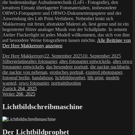
die bodenständige Aufnahmetechnik (LoFi - Fotografie), den
kreativen Einsatz überlagerter Fotomaterialien, insbesondere
ORWO-Fotopapiere und ORWO-Dokumentenpapiere und der
Anwendung des Lith Print-Verfahren. Nebenbei lenkt sich
Makkerrony mit freier, abstrakter Malerei ab, liest gerne und ist ein
begeisterter Hörer analoger Musik von der Schallplatte. In seinem
Atelier Flackerlight ist jedes Modell willkommen, das sich von ihm
auf besondere Weise fotografieren lassen möchte.
Alle Beiträge von
Der Herr Makkerrony anzeigen
Autor
Veröffentlicht
Katego
Der Herr Makkerrony
22. September 2025
10. September 2025
Schlagwörter
am
Silbergelatine
altes fotopapier
,
altes fotopapier entwickeln
,
altes orwo
fotopapier entwickeln
,
das besondere portrait
,
die nackte nachbarin
,
die nackte von nebenan
,
erotisches portrait
,
expired photopaper
,
fotograf berlin
,
handabzug
,
lichtbildprophet
,
lith print
,
models
wanted
,
orwo fotopapier
,
portraitshooting
Beitragsnavigation
Vorheriger
Zurück
264_2025
Nächster
Beitrag:
Weiter
266_2025
Beitrag:
Lichtbildschreibmaschine
Der Lichtbildprophet