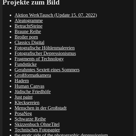
Projekte zum Bild
Aktion WerkTausch (Update 15. 07. 2022)
Aleatogramme
BetrachtSteine
Braune Reihe
Broiler porn
Classics Digital
Fotografische Höhlenmalereien
Fotografischer Depressionismus
Fragments of Technology
Fundstücke
Gerahmtes Sextett eines Sommers
Großformatkamera
Hadern
Human Canvas
Jüdische Friedhöfe
Just paint
Klecksereien
Menschen in der Großstadt
PosaNeg
Schwarze Reihe
Skizzenbuch OhneTitel
Technisches Fotopapier
the erotic side of the photographic depressionism