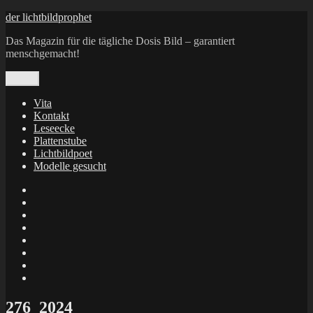
Zum
der lichtbildprophet
Inhalt
Das Magazin für die tägliche Dosis Bild – garantiert
springen
menschgemacht!
Menü
Vita
Kontakt
Leseecke
Plattenstube
Lichtbildpoet
Modelle gesucht
annenie
annenou
Annik
Traumann
dienacht
–
FrameWorks
Calin
Berlin
Lichtbildpoet
Kruse
at
Makkerrony
Instagram
at
Makkerrony
fotocommunity
at
Makkerrony
Instagram
at
X
276_2024