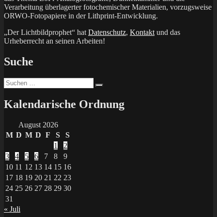
Verarbeitung überlagerter fotochemischer Materialien, vorzugsweise
ORWO-Fotopapiere in der Lithprint-Entwicklung.
„Der Lichtbildprophet“ hat
Datenschutz
,
Kontakt
und das
Urheberrecht an seinen Arbeiten!
Suche
Suchen
Suchen
nach:
Kalendarische Ordnung
August 2026
M
D
M
D
F
S
S
1
2
3
4
5
6
7
8
9
10
11
12
13
14
15
16
17
18
19
20
21
22
23
24
25
26
27
28
29
30
31
« Juli