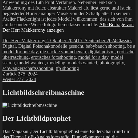
Anwendung des Lith Print-Verfahren. Nebenbei lenkt sich
Makkerrony mit freier, abstrakter Malerei ab, liest gerne und ist ein
begeisterter Hörer analoger Musik von der Schallplatte. In seinem
Atelier Flackerlight ist jedes Modell willkommen, das sich von ihm
auf besondere Weise fotografieren lassen möchte.
Alle Beiträge von
Der Herr Makkerrony anzeigen
Autor
Veröffentlicht
Kategorien
Der Herr Makkerrony
2. Oktober 2024
15. September 2024
Classics
am
Schlagwörter
Digital
,
Digital Poison
aktmodelle gesucht
,
babybauch shooting
,
be a
model for one day
,
die nackte von nebenan
,
digital poison
,
erotische
überraschung
,
erotisches fotoshooting
,
model for a day
,
model
search
,
model wanted
,
modeling
,
models wanted
,
photography
,
schwangerschaftsshooting
,
tfp shooting
Beitragsnavigation
Vorheriger
Zurück
275_2024
Nächster
Beitrag:
Weiter
277_2024
Beitrag:
Lichtbildschreibmaschine
Der Lichtbildprophet
Das Magazin ‚Der Lichtbildprophet‘ ist eine Bilderschau rund um
das Thema LoFi-Analogfotografie, Dunkelkammer und die