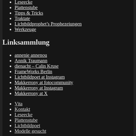
Leseecke
Plattenstube
Tipps & Tricks
Traktate
Lichtbildprophet’s Prophezeiungen
Werkzeuge
Linksammlung
annenie annenou
Annik Traumann
dienacht – Calin Kruse
FrameWorks Berlin
Lichtbildpoet at Instagram
Makkerrony at fotocommunity
Makkerrony at Instagram
Makkerrony at X
Vita
Kontakt
Leseecke
Plattenstube
Lichtbildpoet
Modelle gesucht