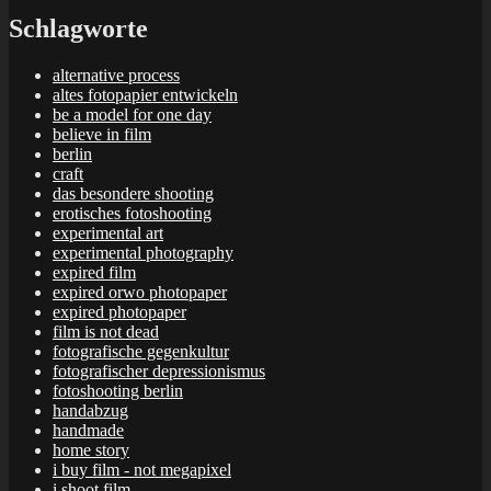
Schlagworte
alternative process
altes fotopapier entwickeln
be a model for one day
believe in film
berlin
craft
das besondere shooting
erotisches fotoshooting
experimental art
experimental photography
expired film
expired orwo photopaper
expired photopaper
film is not dead
fotografische gegenkultur
fotografischer depressionismus
fotoshooting berlin
handabzug
handmade
home story
i buy film - not megapixel
i shoot film