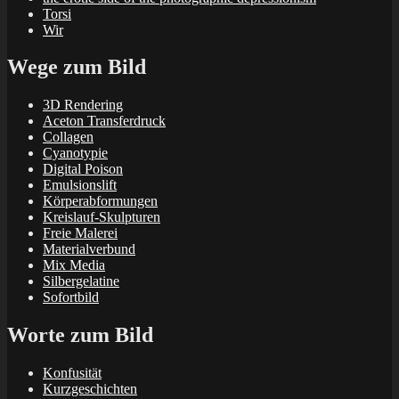
Torsi
Wir
Wege zum Bild
3D Rendering
Aceton Transferdruck
Collagen
Cyanotypie
Digital Poison
Emulsionslift
Körperabformungen
Kreislauf-Skulpturen
Freie Malerei
Materialverbund
Mix Media
Silbergelatine
Sofortbild
Worte zum Bild
Konfusität
Kurzgeschichten