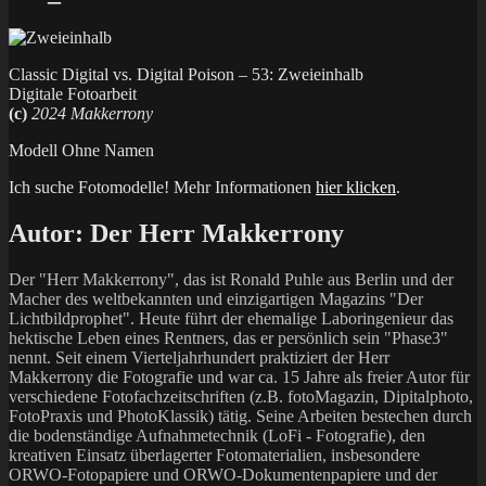
Classic Digital vs. Digital Poison – 53: Zweieinhalb
Digitale Fotoarbeit
(c)
2024 Makkerrony
Modell Ohne Namen
Ich suche Fotomodelle! Mehr Informationen
hier klicken
.
Autor:
Der Herr Makkerrony
Der "Herr Makkerrony", das ist Ronald Puhle aus Berlin und der
Macher des weltbekannten und einzigartigen Magazins "Der
Lichtbildprophet". Heute führt der ehemalige Laboringenieur das
hektische Leben eines Rentners, das er persönlich sein "Phase3"
nennt. Seit einem Vierteljahrhundert praktiziert der Herr
Makkerrony die Fotografie und war ca. 15 Jahre als freier Autor für
verschiedene Fotofachzeitschriften (z.B. fotoMagazin, Dipitalphoto,
FotoPraxis und PhotoKlassik) tätig. Seine Arbeiten bestechen durch
die bodenständige Aufnahmetechnik (LoFi - Fotografie), den
kreativen Einsatz überlagerter Fotomaterialien, insbesondere
ORWO-Fotopapiere und ORWO-Dokumentenpapiere und der