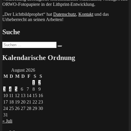
ORWO-Fotopapiere in der Lithprint-Entwicklung.
„Der Lichtbildprophet“ hat
Datenschutz
,
Kontakt
und das
Urheberrecht an seinen Arbeiten!
Suche
Suchen
Suchen
nach:
Kalendarische Ordnung
August 2026
M
D
M
D
F
S
S
1
2
3
4
5
6
7
8
9
10
11
12
13
14
15
16
17
18
19
20
21
22
23
24
25
26
27
28
29
30
31
« Juli