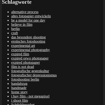
Schlagworte
alternative process
altes fotopapier entwickeln
be a model for one day
believe in film
berlin
craft
das besondere shooting
erotisches fotoshooting
experimental art
experimental photography
expired film
expired orwo photopaper
expired photopaper
film is not dead
fotografische gegenkultur
fotografischer depressionismus
fotoshooting berlin
handabzug
handmade
home story
i buy film - not megapixel
i shoot film
lichtbildprophet