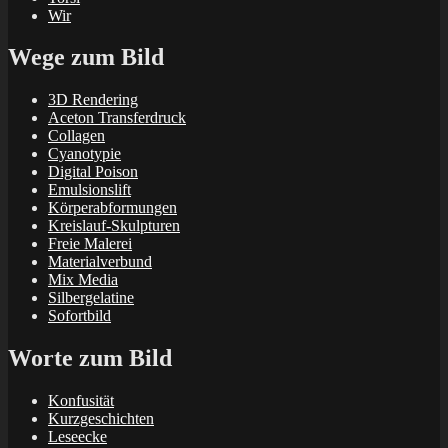
Wir
Wege zum Bild
3D Rendering
Aceton Transferdruck
Collagen
Cyanotypie
Digital Poison
Emulsionslift
Körperabformungen
Kreislauf-Skulpturen
Freie Malerei
Materialverbund
Mix Media
Silbergelatine
Sofortbild
Worte zum Bild
Konfusität
Kurzgeschichten
Leseecke