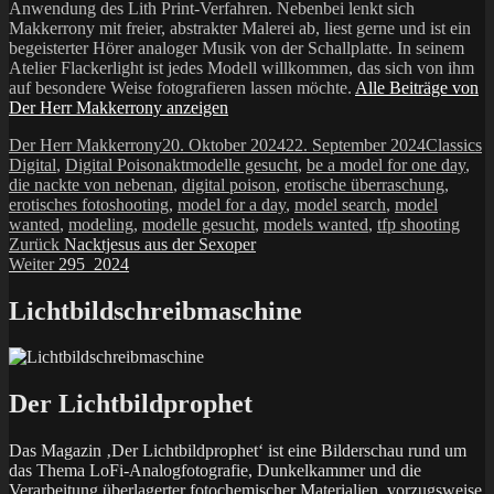
Anwendung des Lith Print-Verfahren. Nebenbei lenkt sich
Makkerrony mit freier, abstrakter Malerei ab, liest gerne und ist ein
begeisterter Hörer analoger Musik von der Schallplatte. In seinem
Atelier Flackerlight ist jedes Modell willkommen, das sich von ihm
auf besondere Weise fotografieren lassen möchte.
Alle Beiträge von
Der Herr Makkerrony anzeigen
Autor
Veröffentlicht
Kategorie
Der Herr Makkerrony
20. Oktober 2024
22. September 2024
Classics
am
Schlagwörter
Digital
,
Digital Poison
aktmodelle gesucht
,
be a model for one day
,
die nackte von nebenan
,
digital poison
,
erotische überraschung
,
erotisches fotoshooting
,
model for a day
,
model search
,
model
wanted
,
modeling
,
modelle gesucht
,
models wanted
,
tfp shooting
Beitragsnavigation
Vorheriger
Zurück
Nacktjesus aus der Sexoper
Nächster
Beitrag:
Weiter
295_2024
Beitrag:
Lichtbildschreibmaschine
Der Lichtbildprophet
Das Magazin ‚Der Lichtbildprophet‘ ist eine Bilderschau rund um
das Thema LoFi-Analogfotografie, Dunkelkammer und die
Verarbeitung überlagerter fotochemischer Materialien, vorzugsweise