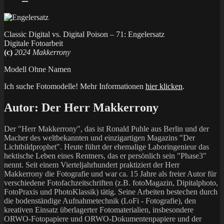
Classic Digital vs. Digital Poison – 71: Engelersatz
Digitale Fotoarbeit
(c)
2024 Makkerrony
Modell Ohne Namen
Ich suche Fotomodelle! Mehr Informationen
hier klicken
.
Autor:
Der Herr Makkerrony
Der "Herr Makkerrony", das ist Ronald Puhle aus Berlin und der
Macher des weltbekannten und einzigartigen Magazins "Der
Lichtbildprophet". Heute führt der ehemalige Laboringenieur das
hektische Leben eines Rentners, das er persönlich sein "Phase3"
nennt. Seit einem Vierteljahrhundert praktiziert der Herr
Makkerrony die Fotografie und war ca. 15 Jahre als freier Autor für
verschiedene Fotofachzeitschriften (z.B. fotoMagazin, Dipitalphoto,
FotoPraxis und PhotoKlassik) tätig. Seine Arbeiten bestechen durch
die bodenständige Aufnahmetechnik (LoFi - Fotografie), den
kreativen Einsatz überlagerter Fotomaterialien, insbesondere
ORWO-Fotopapiere und ORWO-Dokumentenpapiere und der