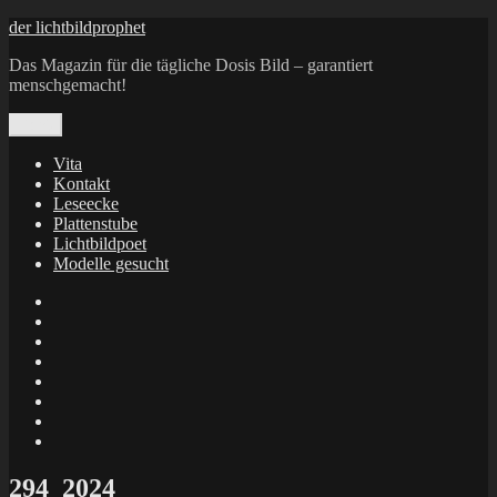
Zum
der lichtbildprophet
Inhalt
Das Magazin für die tägliche Dosis Bild – garantiert
springen
menschgemacht!
Menü
Vita
Kontakt
Leseecke
Plattenstube
Lichtbildpoet
Modelle gesucht
annenie
annenou
Annik
Traumann
dienacht
–
FrameWorks
Calin
Berlin
Lichtbildpoet
Kruse
at
Makkerrony
Instagram
at
Makkerrony
fotocommunity
at
Makkerrony
Instagram
at
X
294_2024