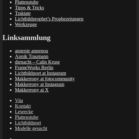
Plattenstube
Tipps & Tricks
Traktate
Lichtbildprophet’s Prophezeiungen
Werkzeuge
Linksammlung
annenie annenou
Annik Traumann
dienacht – Calin Kruse
FrameWorks Berlin
Lichtbildpoet at Instagram
Makkerrony at fotocommunity
Makkerrony at Instagram
Makkerrony at X
Vita
Kontakt
Leseecke
Plattenstube
Lichtbildpoet
Modelle gesucht
annenie