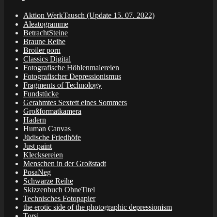
Aktion WerkTausch (Update 15. 07. 2022)
Aleatogramme
BetrachtSteine
Braune Reihe
Broiler porn
Classics Digital
Fotografische Höhlenmalereien
Fotografischer Depressionismus
Fragments of Technology
Fundstücke
Gerahmtes Sextett eines Sommers
Großformatkamera
Hadern
Human Canvas
Jüdische Friedhöfe
Just paint
Klecksereien
Menschen in der Großstadt
PosaNeg
Schwarze Reihe
Skizzenbuch OhneTitel
Technisches Fotopapier
the erotic side of the photographic depressionism
Torsi