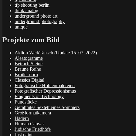
tfp shooting berlin
think analog
underground photo art
underground photography
unique
Projekte zum Bild
Aktion WerkTausch (Update 15. 07. 2022)
Aleatogramme
BetrachtSteine
Braune Reihe
Broiler porn
Classics Digital
Fotografische Höhlenmalereien
Fotografischer Depressionismus
Fragments of Technology
Fundstücke
Gerahmtes Sextett eines Sommers
Großformatkamera
Hadern
Human Canvas
Jüdische Friedhöfe
Just paint