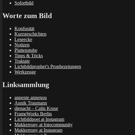
Sofortbild
Worte zum Bild
Konfusität
Kurzgeschichten
Leseecke
Notizen
Plattenstube
Tipps & Tricks
Traktate
Lichtbildprophet’s Prophezeiungen
Werkzeuge
Linksammlung
annenie annenou
Annik Traumann
dienacht – Calin Kruse
FrameWorks Berlin
Lichtbildpoet at Instagram
Makkerrony at fotocommunity
Makkerrony at Instagram