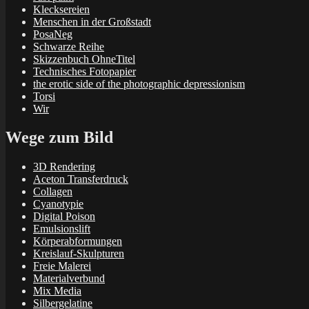
Klecksereien
Menschen in der Großstadt
PosaNeg
Schwarze Reihe
Skizzenbuch OhneTitel
Technisches Fotopapier
the erotic side of the photographic depressionism
Torsi
Wir
Wege zum Bild
3D Rendering
Aceton Transferdruck
Collagen
Cyanotypie
Digital Poison
Emulsionslift
Körperabformungen
Kreislauf-Skulpturen
Freie Malerei
Materialverbund
Mix Media
Silbergelatine