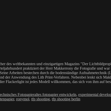
her des weltbekannten und einzigartigen Magazins "Der Lichtbildproph
teljahrhundert praktiziert der Herr Makkerrony die Fotografie und war c
 Seine Arbeiten bestechen durch die bodenständige Aufnahmetechnik (LoF
Anwendung des Lith Print-Verfahren. Nebenbei lenkt sich Makkerrony 
elier Flackerlight ist jedes Modell willkommen, das sich von ihm auf be
Schlagwörter
echnisches Fotopapier
altes fotopapier entwickeln
,
experimental develo
enpapier
,
ronymol
,
tfp shooting
,
tfp shooting berlin