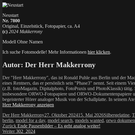
Neustart
Nr. 7800
Original, Einzelstück, Fotopapier, ca. A4
(c)
2024 Makkerrony
Modell Ohne Namen
Ich suche Fotomodelle! Mehr Informationen
hier klicken
.
Autor:
Der Herr Makkerrony
Der "Herr Makkerrony", das ist Ronald Puhle aus Berlin und der Mac
eines Rentners, das er persönlich sein "Phase3" nennt. Seit einem Vier
(z.B. fotoMagazin, Dipitalphoto, FotoPraxis und PhotoKlassik) tätig.
insbesondere ORWO-Fotopapiere und ORWO-Dokumentenpapiere und der 
begeisterter Hörer analoger Musik von der Schallplatte. In seinem At
Herr Makkerrony anzeigen
Autor
Veröffentlicht
Kategorien
Der Herr Makkerrony
27. Oktober 2024
15. Mai 2026
Silbergelatine
,
T
am
berlin
,
model for a day
,
model search
,
models wanted
,
orwo dokument
Beitragsnavigation
Vorheriger
Zurück
Ende Pausenbilder – Es geht analog weiter!
Nächster
Beitrag:
Weiter
302_2024