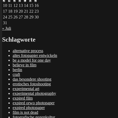
10
11
12
13
14
15
16
17
18
19
20
21
22
23
24
25
26
27
28
29
30
31
« Juli
Schlagworte
alternative process
altes fotopapier entwickeln
be a model for one day
believe in film
berlin
craft
das besondere shooting
erotisches fotoshooting
experimental art
experimental photography
expired film
expired orwo photopaper
expired photopaper
film is not dead
fotografische gegenkultur