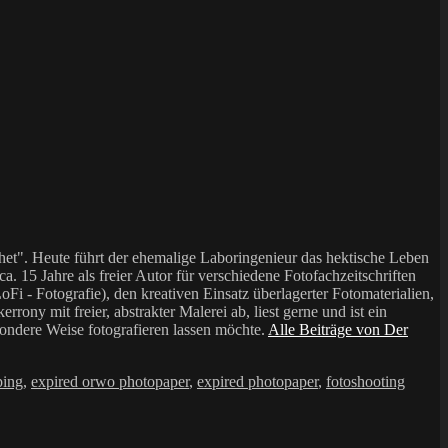
et". Heute führt der ehemalige Laboringenieur das hektische Leben
a. 15 Jahre als freier Autor für verschiedene Fotofachzeitschriften
i - Fotografie), den kreativen Einsatz überlagerter Fotomaterialien,
mit freier, abstrakter Malerei ab, liest gerne und ist ein
sondere Weise fotografieren lassen möchte.
Alle Beiträge von Der
ping
,
expired orwo photopaper
,
expired photopaper
,
fotoshooting