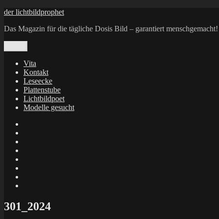
Zum
der lichtbildprophet
Inhalt
Das Magazin für die tägliche Dosis Bild – garantiert menschgemacht!
springen
Menü
Vita
Kontakt
Leseecke
Plattenstube
Lichtbildpoet
Modelle gesucht
annenie
annenou
Annik
Traumann
dienacht
–
FrameWorks
Calin
Berlin
Lichtbildpoet
Kruse
at
Makkerrony
Instagram
at
Makkerrony
fotocommunity
at
Makkerrony
Instagram
at
X
301_2024