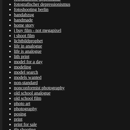
fotografischer depressionismus
fotoshooting berlin
handabzug
handmade
home story
i buy film - not megapixel
i shoot film
lichtbildprophet
life in analogue
life is analogue
lith print
model for a day
modeling
model search
models wanted
non-standard
nonconformist photography
old school analogue
old school film
photo art
photography
posing
print
print for sale
tfp shooting