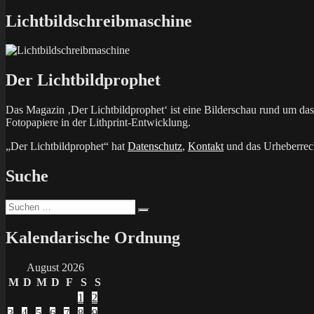
Beitrag:
Lichtbildschreibmaschine
Der Lichtbildprophet
Das Magazin ‚Der Lichtbildprophet‘ ist eine Bilderschau rund um d
Fotopapiere in der Lithprint-Entwicklung.
„Der Lichtbildprophet“ hat
Datenschutz
,
Kontakt
und das Urheberrech
Suche
Suchen
Suchen
nach:
Kalendarische Ordnung
August 2026
M
D
M
D
F
S
S
1
2
3
4
5
6
7
8
9