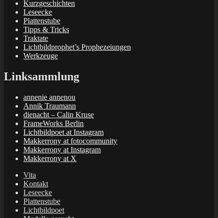
Kurzgeschichten
Leseecke
Plattenstube
Tipps & Tricks
Traktate
Lichtbildprophet’s Prophezeiungen
Werkzeuge
Linksammlung
annenie annenou
Annik Traumann
dienacht – Calin Kruse
FrameWorks Berlin
Lichtbildpoet at Instagram
Makkerrony at fotocommunity
Makkerrony at Instagram
Makkerrony at X
Vita
Kontakt
Leseecke
Plattenstube
Lichtbildpoet