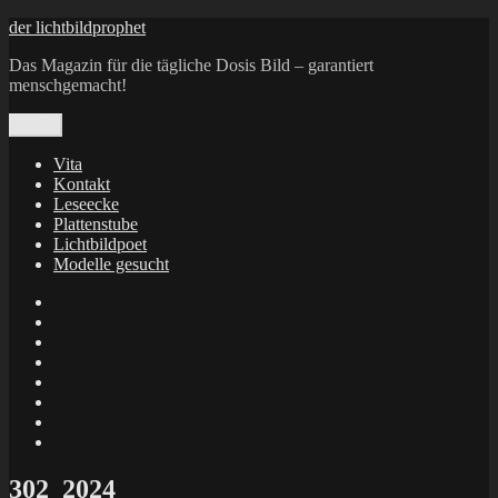
Zum
der lichtbildprophet
Inhalt
Das Magazin für die tägliche Dosis Bild – garantiert
springen
menschgemacht!
Menü
Vita
Kontakt
Leseecke
Plattenstube
Lichtbildpoet
Modelle gesucht
annenie
annenou
Annik
Traumann
dienacht
–
FrameWorks
Calin
Berlin
Lichtbildpoet
Kruse
at
Makkerrony
Instagram
at
Makkerrony
fotocommunity
at
Makkerrony
Instagram
at
X
302_2024