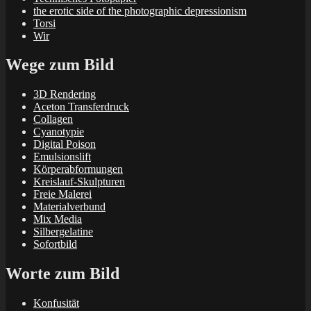
the erotic side of the photographic depressionism
Torsi
Wir
Wege zum Bild
3D Rendering
Aceton Transferdruck
Collagen
Cyanotypie
Digital Poison
Emulsionslift
Körperabformungen
Kreislauf-Skulpturen
Freie Malerei
Materialverbund
Mix Media
Silbergelatine
Sofortbild
Worte zum Bild
Konfusität