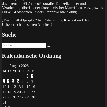
das Thema LoFi-Analogfotografie, Dunkelkammer und die
Verarbeitung überlagerter fotochemischer Materialien, vorzugsweise
ORWO-Fotopapiere in der Lithprint-Entwicklung.
„Der Lichtbildprophet“ hat
Datenschutz
,
Kontakt
und das
Urheberrecht an seinen Arbeiten!
Suche
Suchen
Suchen
nach:
Kalendarische Ordnung
August 2026
M
D
M
D
F
S
S
1
2
3
4
5
6
7
8
9
10
11
12
13
14
15
16
17
18
19
20
21
22
23
24
25
26
27
28
29
30
31