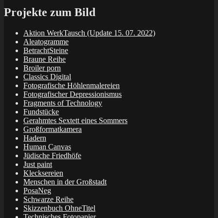
Projekte zum Bild
Aktion WerkTausch (Update 15. 07. 2022)
Aleatogramme
BetrachtSteine
Braune Reihe
Broiler porn
Classics Digital
Fotografische Höhlenmalereien
Fotografischer Depressionismus
Fragments of Technology
Fundstücke
Gerahmtes Sextett eines Sommers
Großformatkamera
Hadern
Human Canvas
Jüdische Friedhöfe
Just paint
Klecksereien
Menschen in der Großstadt
PosaNeg
Schwarze Reihe
Skizzenbuch OhneTitel
Technisches Fotopapier