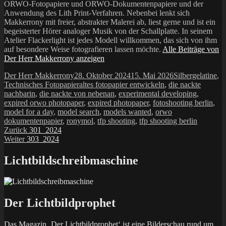
ORWO-Fotopapiere und ORWO-Dokumentenpapiere und der
Anwendung des Lith Print-Verfahren. Nebenbei lenkt sich
Makkerrony mit freier, abstrakter Malerei ab, liest gerne und ist ein
begeisterter Hörer analoger Musik von der Schallplatte. In seinem
Atelier Flackerlight ist jedes Modell willkommen, das sich von ihm
auf besondere Weise fotografieren lassen möchte.
Alle Beiträge von
Der Herr Makkerrony anzeigen
Autor
Veröffentlicht
Kategorien
Der Herr Makkerrony
28. Oktober 2024
15. Mai 2026
Silbergelatine
,
am
Schlagwörter
Technisches Fotopapier
altes fotopapier entwickeln
,
die nackte
nachbarin
,
die nackte von nebenan
,
experimental developing
,
expired orwo photopaper
,
expired photopaper
,
fotoshooting berlin
,
model for a day
,
model search
,
models wanted
,
orwo
dokumentenpapier
,
ronymol
,
tfp shooting
,
tfp shooting berlin
Beitragsnavigation
Vorheriger
Zurück
301_2024
Nächster
Beitrag:
Weiter
303_2024
Beitrag:
Lichtbildschreibmaschine
Der Lichtbildprophet
Das Magazin ‚Der Lichtbildprophet‘ ist eine Bilderschau rund um