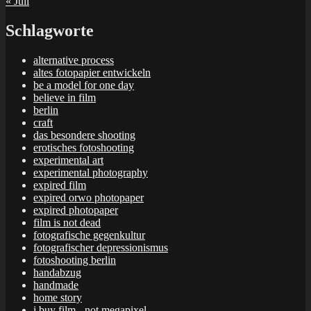
« Juli
Schlagworte
alternative process
altes fotopapier entwickeln
be a model for one day
believe in film
berlin
craft
das besondere shooting
erotisches fotoshooting
experimental art
experimental photography
expired film
expired orwo photopaper
expired photopaper
film is not dead
fotografische gegenkultur
fotografischer depressionismus
fotoshooting berlin
handabzug
handmade
home story
i buy film - not megapixel