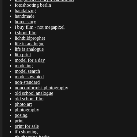
fotoshooting berlin
handabzug
handmade
home story
i buy film - not megapixel
i shoot film
lichtbildprophet
life in analogue
life is analogue
lith print
model for a day
modeling
model search
models wanted
non-standard
nonconformist photography
old school analogue
old school film
photo art
photography
posing
print
print for sale
tfp shooting