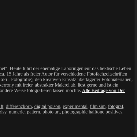
et". Heute führt der ehemalige Laboringenieur das hektische Leben
a. 15 Jahre als freier Autor für verschiedene Fotofachzeitschriften
i - Fotografie), den kreativen Einsatz überlagerter Fotomaterialien,
mit freier, abstrakter Malerei ab, liest gerne und ist ein
sondere Weise fotografieren lassen möchte.
Alle Beiträge von Der
ft
,
differenzkorn
,
digital poison
,
experimental
,
film sim
,
fotograf
,
oisy
,
numeric
,
pattern
,
photo art
,
photographic halftone positives
,