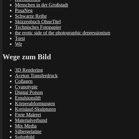
Menschen in der Großstadt
PosaNeg
Schwarze Reihe
Skizzenbuch OhneTitel
Technisches Fotopapier
the erotic side of the photographic depressionism
Torsi
Wir
Wege zum Bild
3D Rendering
Aceton Transferdruck
Collagen
Cyanotypie
Digital Poison
Emulsionslift
Körperabformungen
Kreislauf-Skulpturen
Freie Malerei
Materialverbund
Mix Media
Silbergelatine
Sofortbild