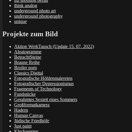
tfp shooting berlin
think analog
underground photo art
underground photography
unique
Projekte zum Bild
Aktion WerkTausch (Update 15. 07. 2022)
Aleatogramme
BetrachtSteine
Braune Reihe
Broiler porn
Classics Digital
Fotografische Höhlenmalereien
Fotografischer Depressionismus
Fragments of Technology
Fundstücke
Gerahmtes Sextett eines Sommers
Großformatkamera
Hadern
Human Canvas
Jüdische Friedhöfe
Just paint
Klecksereien