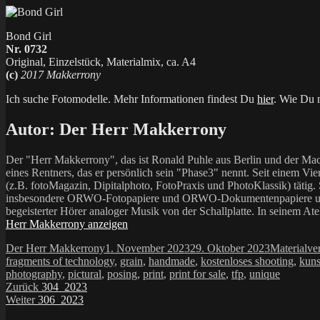
Bond Girl
Nr. 0732
Original, Einzelstück, Materialmix, ca. A4
(c)
2017 Makkerrony
Ich suche Fotomodelle. Mehr Informationen findest Du
hier
. Wie Du m
Autor:
Der Herr Makkerrony
Der "Herr Makkerrony", das ist Ronald Puhle aus Berlin und der Mac
eines Rentners, das er persönlich sein "Phase3" nennt. Seit einem Vier
(z.B. fotoMagazin, Dipitalphoto, FotoPraxis und PhotoKlassik) tätig.
insbesondere ORWO-Fotopapiere und ORWO-Dokumentenpapiere und der 
begeisterter Hörer analoger Musik von der Schallplatte. In seinem At
Herr Makkerrony anzeigen
Autor
Veröffentlicht
Kategorien
Der Herr Makkerrony
1. November 2023
29. Oktober 2023
Materialve
am
fragments of technology
,
grain
,
handmade
,
kostenloses shooting
,
kuns
photography
,
pictural
,
posing
,
print
,
print for sale
,
tfp
,
unique
Beitragsnavigation
Vorheriger
Zurück
304_2023
Nächster
Beitrag:
Weiter
306_2023
Beitrag: