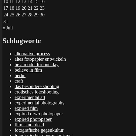
10
11
12
13
14
15
16
17
18
19
20
21
22
23
24
25
26
27
28
29
30
31
« Juli
Schlagworte
alternative process
altes fotopapier entwickeln
be a model for one day
believe in film
berlin
craft
das besondere shooting
erotisches fotoshooting
experimental art
experimental photography
expired film
expired orwo photopaper
expired photopaper
film is not dead
fotografische gegenkultur
fotografischer depressionismus