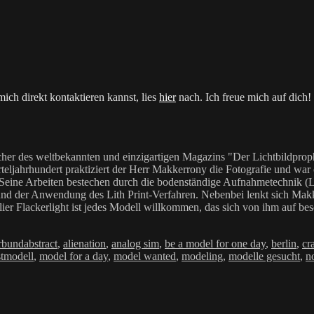
ich direkt kontaktieren kannst, lies
hier
nach. Ich freue mich auf dich!
her des weltbekannten und einzigartigen Magazins "Der Lichtbildproph
teljahrhundert praktiziert der Herr Makkerrony die Fotografie und war c
 Seine Arbeiten bestechen durch die bodenständige Aufnahmetechnik (LoF
Anwendung des Lith Print-Verfahren. Nebenbei lenkt sich Makkerrony 
elier Flackerlight ist jedes Modell willkommen, das sich von ihm auf be
Schlagwörter
rbund
abstract
,
alienation
,
analog sim
,
be a model for one day
,
berlin
,
cra
tmodell
,
model for a day
,
model wanted
,
modeling
,
modelle gesucht
,
n