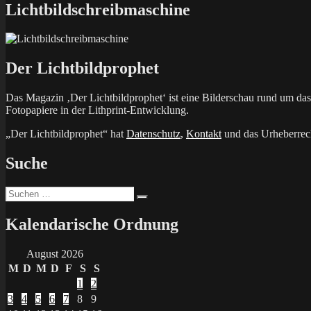
Lichtbildschreibmaschine
Der Lichtbildprophet
Das Magazin ‚Der Lichtbildprophet‘ ist eine Bilderschau rund um d
Fotopapiere in der Lithprint-Entwicklung.
„Der Lichtbildprophet“ hat
Datenschutz
,
Kontakt
und das Urheberrech
Suche
Suchen
Suchen
nach:
Kalendarische Ordnung
August 2026
M
D
M
D
F
S
S
1
2
3
4
5
6
7
8
9