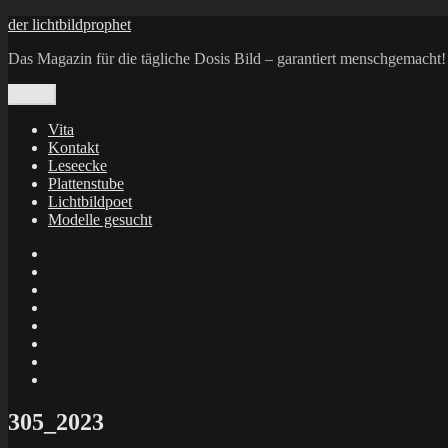
Zum
der lichtbildprophet
Inhalt
Das Magazin für die tägliche Dosis Bild – garantiert menschgemacht!
springen
Menü
Vita
Kontakt
Leseecke
Plattenstube
Lichtbildpoet
Modelle gesucht
annenie
annenou
Annik
Traumann
dienacht
–
FrameWorks
Calin
Berlin
Lichtbildpoet
Kruse
at
Makkerrony
Instagram
at
Makkerrony
fotocommunity
at
Makkerrony
Instagram
at
X
305_2023