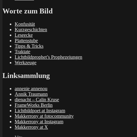
Worte zum Bild
Konfusität
Kurzgeschichten
Leseecke
Plattenstube
Tipps & Tricks
Traktate
Lichtbildprophet’s Prophezeiungen
Werkzeuge
Linksammlung
annenie annenou
Annik Traumann
dienacht – Calin Kruse
FrameWorks Berlin
Lichtbildpoet at Instagram
Makkerrony at fotocommunity
Makkerrony at Instagram
Makkerrony at X