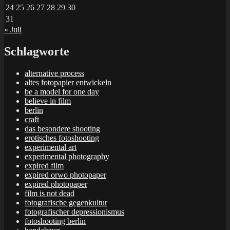
24
25
26
27
28
29
30
31
« Juli
Schlagworte
alternative process
altes fotopapier entwickeln
be a model for one day
believe in film
berlin
craft
das besondere shooting
erotisches fotoshooting
experimental art
experimental photography
expired film
expired orwo photopaper
expired photopaper
film is not dead
fotografische gegenkultur
fotografischer depressionismus
fotoshooting berlin