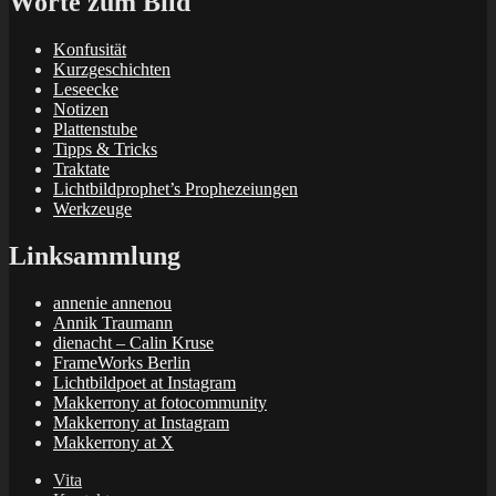
Worte zum Bild
Konfusität
Kurzgeschichten
Leseecke
Notizen
Plattenstube
Tipps & Tricks
Traktate
Lichtbildprophet’s Prophezeiungen
Werkzeuge
Linksammlung
annenie annenou
Annik Traumann
dienacht – Calin Kruse
FrameWorks Berlin
Lichtbildpoet at Instagram
Makkerrony at fotocommunity
Makkerrony at Instagram
Makkerrony at X
Vita