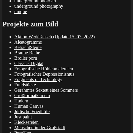
underground photo art
underground photography
unique
Projekte zum Bild
Aktion WerkTausch (Update 15. 07. 2022)
Aleatogramme
BetrachtSteine
Braune Reihe
Broiler porn
Classics Digital
Fotografische Höhlenmalereien
Fotografischer Depressionismus
Fragments of Technology
Fundstücke
Gerahmtes Sextett eines Sommers
Großformatkamera
Hadern
Human Canvas
Jüdische Friedhöfe
Just paint
Klecksereien
Menschen in der Großstadt
PosaNeg