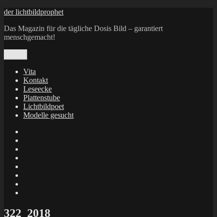
Zum
der lichtbildprophet
Inhalt
Das Magazin für die tägliche Dosis Bild – garantiert
springen
menschgemacht!
Menü
Vita
Kontakt
Leseecke
Plattenstube
Lichtbildpoet
Modelle gesucht
annenie
annenou
Annik
Traumann
dienacht
–
FrameWorks
Calin
Berlin
Lichtbildpoet
Kruse
at
Makkerrony
Instagram
at
Makkerrony
fotocommunity
at
Makkerrony
Instagram
at
X
322_2018