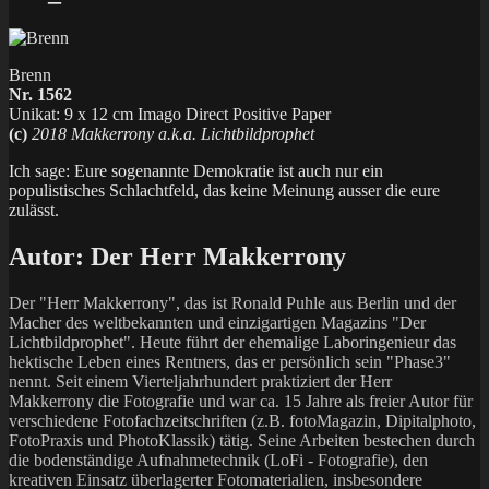
Brenn
Nr. 1562
Unikat: 9 x 12 cm Imago Direct Positive Paper
(c)
2018 Makkerrony a.k.a. Lichtbildprophet
Ich sage: Eure sogenannte Demokratie ist auch nur ein
populistisches Schlachtfeld, das keine Meinung ausser die eure
zulässt.
Autor:
Der Herr Makkerrony
Der "Herr Makkerrony", das ist Ronald Puhle aus Berlin und der
Macher des weltbekannten und einzigartigen Magazins "Der
Lichtbildprophet". Heute führt der ehemalige Laboringenieur das
hektische Leben eines Rentners, das er persönlich sein "Phase3"
nennt. Seit einem Vierteljahrhundert praktiziert der Herr
Makkerrony die Fotografie und war ca. 15 Jahre als freier Autor für
verschiedene Fotofachzeitschriften (z.B. fotoMagazin, Dipitalphoto,
FotoPraxis und PhotoKlassik) tätig. Seine Arbeiten bestechen durch
die bodenständige Aufnahmetechnik (LoFi - Fotografie), den
kreativen Einsatz überlagerter Fotomaterialien, insbesondere