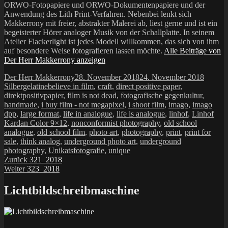
ORWO-Fotopapiere und ORWO-Dokumentenpapiere und der
Anwendung des Lith Print-Verfahren. Nebenbei lenkt sich
Makkerrony mit freier, abstrakter Malerei ab, liest gerne und ist ein
begeisterter Hörer analoger Musik von der Schallplatte. In seinem
Atelier Flackerlight ist jedes Modell willkommen, das sich von ihm
auf besondere Weise fotografieren lassen möchte.
Alle Beiträge von
Der Herr Makkerrony anzeigen
Autor
Veröffentlicht
Katego
Der Herr Makkerrony
28. November 2018
24. November 2018
Schlagwörter
am
Silbergelatine
believe in film
,
craft
,
direct positive paper
,
direktpositivpapier
,
film is not dead
,
fotografische gegenkultur
,
handmade
,
i buy film - not megapixel
,
i shoot film
,
imago
,
imago
dpp
,
large format
,
life in analogue
,
life is analogue
,
linhof
,
Linhof
Kardan Color 9×12
,
nonconformist photography
,
old school
analogue
,
old school film
,
photo art
,
photography
,
print
,
print for
sale
,
think analog
,
underground photo art
,
underground
photography
,
Unikatsfotografie
,
unique
Beitragsnavigation
Vorheriger
Zurück
321_2018
Nächster
Beitrag:
Weiter
323_2018
Beitrag:
Lichtbildschreibmaschine