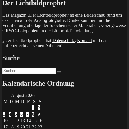
Der Lichtbildprophet
Das Magazin ‚Der Lichtbildprophet‘ ist eine Bilderschau rund um
das Thema LoFi-Analogfotografie, Dunkelkammer und die
Verarbeitung überlagerter fotochemischer Materialien, vorzugsweise
ORWO-Fotopapiere in der Lithprint-Entwicklung.
„Der Lichtbildprophet“ hat
Datenschutz
,
Kontakt
und das
Urheberrecht an seinen Arbeiten!
Suche
Suchen
Suchen
nach:
Kalendarische Ordnung
August 2026
M
D
M
D
F
S
S
1
2
3
4
5
6
7
8
9
10
11
12
13
14
15
16
17
18
19
20
21
22
23