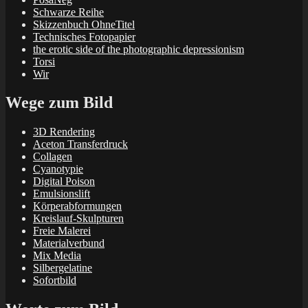
Schwarze Reihe
Skizzenbuch OhneTitel
Technisches Fotopapier
the erotic side of the photographic depressionism
Torsi
Wir
Wege zum Bild
3D Rendering
Aceton Transferdruck
Collagen
Cyanotypie
Digital Poison
Emulsionslift
Körperabformungen
Kreislauf-Skulpturen
Freie Malerei
Materialverbund
Mix Media
Silbergelatine
Sofortbild