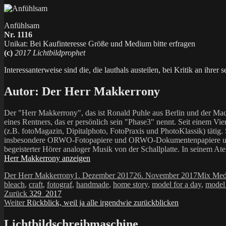
Anfühlsam
Nr. 1116
Unikat: Bei Kaufinteresse Größe und Medium bitte erfragen
(c)
2017 Lichtbildprophet
Interessanterweise sind die, die lauthals austeilen, bei Kritik an ihrer
Autor:
Der Herr Makkerrony
Der "Herr Makkerrony", das ist Ronald Puhle aus Berlin und der Mac
eines Rentners, das er persönlich sein "Phase3" nennt. Seit einem Vier
(z.B. fotoMagazin, Dipitalphoto, FotoPraxis und PhotoKlassik) tätig.
insbesondere ORWO-Fotopapiere und ORWO-Dokumentenpapiere und der 
begeisterter Hörer analoger Musik von der Schallplatte. In seinem At
Herr Makkerrony anzeigen
Autor
Veröffentlicht
Kategori
Der Herr Makkerrony
1. Dezember 2017
26. November 2017
Mix Med
am
bleach
,
craft
,
fotograf
,
handmade
,
home story
,
model for a day
,
model
Beitragsnavigation
Vorheriger
Zurück
329_2017
Nächster
Beitrag:
Weiter
Rückblick, weil ja alle irgendwie zurückblicken
Beitrag:
Lichtbildschreibmaschine