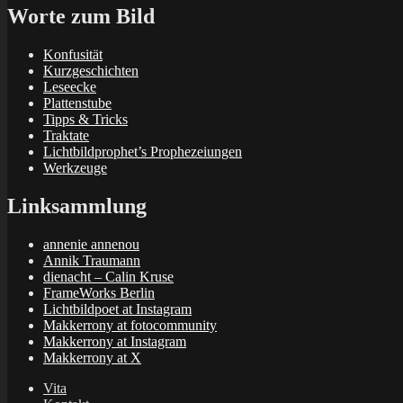
Worte zum Bild
Konfusität
Kurzgeschichten
Leseecke
Plattenstube
Tipps & Tricks
Traktate
Lichtbildprophet’s Prophezeiungen
Werkzeuge
Linksammlung
annenie annenou
Annik Traumann
dienacht – Calin Kruse
FrameWorks Berlin
Lichtbildpoet at Instagram
Makkerrony at fotocommunity
Makkerrony at Instagram
Makkerrony at X
Vita