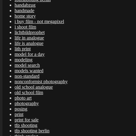
handabzug
handmade
home story
i buy film - not megapixel
i shoot film
lichtbildprophet
life in analogue
life is analogue
lith print
model for a day
modeling
model search
models wanted
non-standard
nonconformist photography
old school analogue
old school film
photo art
photography
posing
print
print for sale
tfp shooting
tfp shooting berlin