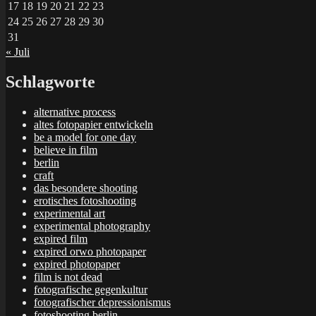
17
18
19
20
21
22
23
24
25
26
27
28
29
30
31
« Juli
Schlagworte
alternative process
altes fotopapier entwickeln
be a model for one day
believe in film
berlin
craft
das besondere shooting
erotisches fotoshooting
experimental art
experimental photography
expired film
expired orwo photopaper
expired photopaper
film is not dead
fotografische gegenkultur
fotografischer depressionismus
fotoshooting berlin