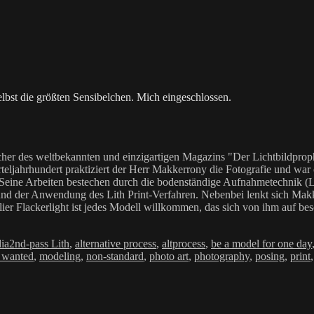
 selbst die größten Sensibelchen. Mich eingeschlossen.
her des weltbekannten und einzigartigen Magazins "Der Lichtbildproph
teljahrhundert praktiziert der Herr Makkerrony die Fotografie und war c
 Seine Arbeiten bestechen durch die bodenständige Aufnahmetechnik (LoF
Anwendung des Lith Print-Verfahren. Nebenbei lenkt sich Makkerrony 
elier Flackerlight ist jedes Modell willkommen, das sich von ihm auf be
en
Schlagwörter
ia
2nd-pass Lith
,
alternative process
,
altprocess
,
be a model for one day
 wanted
,
modeling
,
non-standard
,
photo art
,
photography
,
posing
,
print