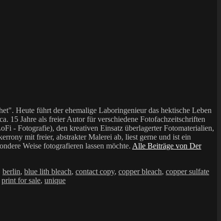
et". Heute führt der ehemalige Laboringenieur das hektische Leben
a. 15 Jahre als freier Autor für verschiedene Fotofachzeitschriften
i - Fotografie), den kreativen Einsatz überlagerter Fotomaterialien,
mit freier, abstrakter Malerei ab, liest gerne und ist ein
sondere Weise fotografieren lassen möchte.
Alle Beiträge von Der
,
berlin
,
blue lith bleach
,
contact copy
,
copper bleach
,
copper sulfate
,
print for sale
,
unique