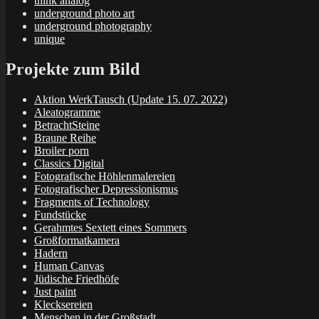
think analog
underground photo art
underground photography
unique
Projekte zum Bild
Aktion WerkTausch (Update 15. 07. 2022)
Aleatogramme
BetrachtSteine
Braune Reihe
Broiler porn
Classics Digital
Fotografische Höhlenmalereien
Fotografischer Depressionismus
Fragments of Technology
Fundstücke
Gerahmtes Sextett eines Sommers
Großformatkamera
Hadern
Human Canvas
Jüdische Friedhöfe
Just paint
Klecksereien
Menschen in der Großstadt