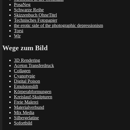
PosaNeg
Schwarze Reihe
Skizzenbuch OhneTitel
Technisches Fotopapier
the erotic side of the photographic depressionism
Torsi
Wir
Wege zum Bild
3D Rendering
Aceton Transferdruck
Collagen
Cyanotypie
Digital Poison
Emulsionslift
Körperabformungen
Kreislauf-Skulpturen
Freie Malerei
Materialverbund
Mix Media
Silbergelatine
Sofortbild