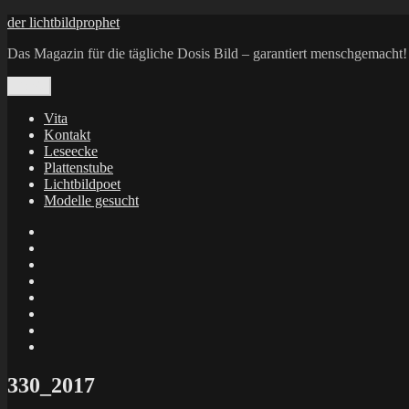
Zum
der lichtbildprophet
Inhalt
Das Magazin für die tägliche Dosis Bild – garantiert menschgemacht!
springen
Menü
Vita
Kontakt
Leseecke
Plattenstube
Lichtbildpoet
Modelle gesucht
annenie
annenou
Annik
Traumann
dienacht
–
FrameWorks
Calin
Berlin
Lichtbildpoet
Kruse
at
Makkerrony
Instagram
at
Makkerrony
fotocommunity
at
Makkerrony
Instagram
at
X
330_2017