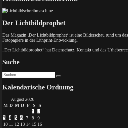
Der Lichtbildprophet
Das Magazin ‚Der Lichtbildprophet‘ ist eine Bilderschau rund um d
Fotopapiere in der Lithprint-Entwicklung.
„Der Lichtbildprophet“ hat
Datenschutz
,
Kontakt
und das Urheberrech
Suche
Suchen
Suchen
nach:
Kalendarische Ordnung
August 2026
M
D
M
D
F
S
S
1
2
3
4
5
6
7
8
9
10
11
12
13
14
15
16