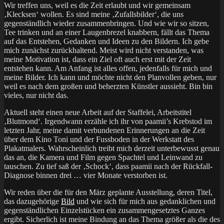
Wir treffen uns, weil es die Zeit erlaubt und wir gemeinsam
‚Klecksen‘ wollen. Es sind meine ‚Zufallsbilder‘, die uns
gegenständlich wieder zusammenbringen. Und wie wir so sitzen,
Tee trinken und an einer Laugenbrezel knabbern, fällt das Thema
auf das Entstehen, Gedanken und Ideen zu den Bildern. Ich gebe
mich zunächst zurückhaltend. Meist wird nicht verstanden, was
meine Motivation ist, dass ein Ziel oft auch erst mit der Zeit
entstehen kann. Am Anfang ist alles offen, jedenfalls für mich und
meine Bilder. Ich kann und möchte nicht den Planvollen geben, nur
weil es nach dem großen und beherzten Künstler aussieht. Bin bin
vieles, nur nicht das.
Aktuell steht einen neue Arbeit auf der Staffelei, Arbeitstitel
‚Blutmond‘. Irgendwann erzähle ich ihr von paamii’s Krebstod im
letzten Jahr, meine damit verbundenen Erinnerungen an die Zeit
über dem Kino Toni und der Fussboden in der Werkstatt des
Plakatmalers. Wahrscheinlich treibt mich derzeit unterbewusst genau
das an, die Kamera und Film gegen Spachtel und Leinwand zu
tauschen. Zu tief saß der ‚Schock‘, dass paamii nach der Rückfall-
Diagnose binnen drei … vier Monate verstorben ist.
Wir reden über die für den März geplante Ausstellung, deren Titel,
das dazugehörige
Bild
und wie sich für mich aus gedanklichen und
gegenständlichen Einzelstücken ein zusammengesetztes Ganzes
ergibt. Sicherlich ist meine Bindung an das Thema größer als die des