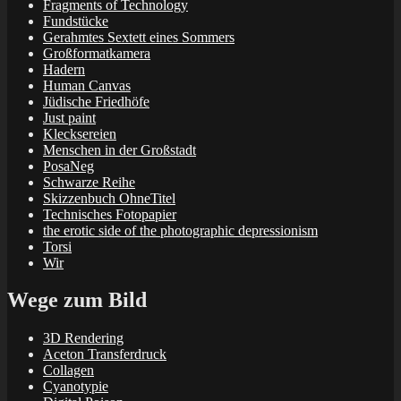
Fragments of Technology
Fundstücke
Gerahmtes Sextett eines Sommers
Großformatkamera
Hadern
Human Canvas
Jüdische Friedhöfe
Just paint
Klecksereien
Menschen in der Großstadt
PosaNeg
Schwarze Reihe
Skizzenbuch OhneTitel
Technisches Fotopapier
the erotic side of the photographic depressionism
Torsi
Wir
Wege zum Bild
3D Rendering
Aceton Transferdruck
Collagen
Cyanotypie