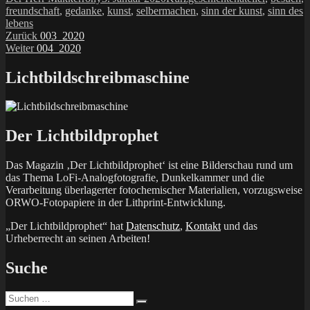
am
freundschaft
,
gedanke
,
kunst
,
selbermachen
,
sinn der kunst
,
sinn des
lebens
Beitragsnavigation
Vorheriger
Zurück
003_2020
Nächster
Beitrag:
Weiter
004_2020
Beitrag:
Lichtbildschreibmaschine
Der Lichtbildprophet
Das Magazin ‚Der Lichtbildprophet‘ ist eine Bilderschau rund um
das Thema LoFi-Analogfotografie, Dunkelkammer und die
Verarbeitung überlagerter fotochemischer Materialien, vorzugsweise
ORWO-Fotopapiere in der Lithprint-Entwicklung.
„Der Lichtbildprophet“ hat
Datenschutz
,
Kontakt
und das
Urheberrecht an seinen Arbeiten!
Suche
Suchen
Suchen
nach: