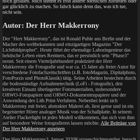
noch gefallen. Mich stimmt es froh andere Menschen zufrieden oder
gar glücklich zu machen. So falsch kann denn das, was ich tue,
nicht sein.
Autor:
Der Herr Makkerrony
Der "Herr Makkerrony", das ist Ronald Puhle aus Berlin und der
Macher des weltbekannten und einzigartigen Magazins "Der
Lichtbildprophet". Heute führt der ehemalige Laboringenieur das
hektische Leben eines Rentners, das er persönlich sein "Phase3"
nennt. Seit einem Vierteljahrhundert praktiziert der Herr
Makkerrony die Fotografie und war ca. 15 Jahre als freier Autor für
verschiedene Fotofachzeitschriften (z.B. fotoMagazin, Dipitalphoto,
FotoPraxis und PhotoKlassik) tätig. Seine Arbeiten bestechen durch
die bodenständige Aufnahmetechnik (LoFi - Fotografie), den
kreativen Einsatz überlagerter Fotomaterialien, insbesondere
ORWO-Fotopapiere und ORWO-Dokumentenpapiere und der
Anwendung des Lith Print-Verfahren. Nebenbei lenkt sich
Makkerrony mit freier, abstrakter Malerei ab, liest gerne und ist ein
begeisterter Hörer analoger Musik von der Schallplatte. In seinem
Atelier Flackerlight ist jedes Modell willkommen, das sich von ihm
auf besondere Weise fotografieren lassen möchte.
Alle Beiträge von
Der Herr Makkerrony anzeigen
Autor
Veröffentlicht
Kategorien
Schlagwörter
Der Herr Makkerrony
3. Januar 2020
Kurzgeschichten
atelier
,
besuch
,