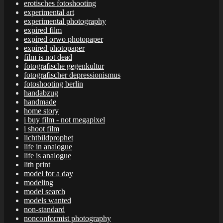
erotisches fotoshooting
experimental art
experimental photography
expired film
expired orwo photopaper
expired photopaper
film is not dead
fotografische gegenkultur
fotografischer depressionismus
fotoshooting berlin
handabzug
handmade
home story
i buy film - not megapixel
i shoot film
lichtbildprophet
life in analogue
life is analogue
lith print
model for a day
modeling
model search
models wanted
non-standard
nonconformist photography