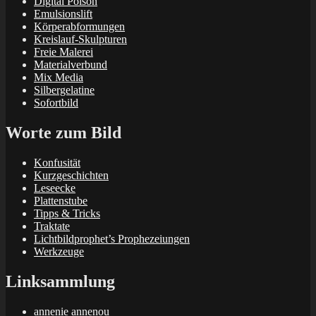
Digital Poison
Emulsionslift
Körperabformungen
Kreislauf-Skulpturen
Freie Malerei
Materialverbund
Mix Media
Silbergelatine
Sofortbild
Worte zum Bild
Konfusität
Kurzgeschichten
Leseecke
Plattenstube
Tipps & Tricks
Traktate
Lichtbildprophet’s Prophezeiungen
Werkzeuge
Linksammlung
annenie annenou