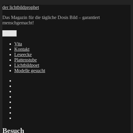
Zum
der lichtbildprophet
Inhalt
Das Magazin für die tägliche Dosis Bild – garantiert
springen
menschgemacht!
Menü
Vita
Kontakt
Leseecke
Plattenstube
Lichtbildpoet
Modelle gesucht
annenie
annenou
Annik
Traumann
dienacht
–
FrameWorks
Calin
Berlin
Lichtbildpoet
Kruse
at
Makkerrony
Instagram
at
Makkerrony
fotocommunity
at
Makkerrony
Instagram
at
X
Besuch