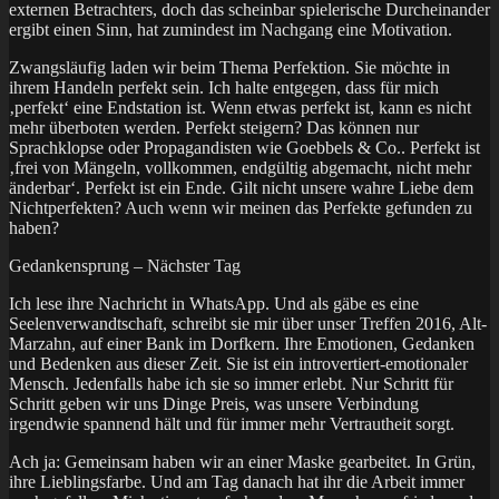
externen Betrachters, doch das scheinbar spielerische Durcheinander
ergibt einen Sinn, hat zumindest im Nachgang eine Motivation.
Zwangsläufig laden wir beim Thema Perfektion. Sie möchte in
ihrem Handeln perfekt sein. Ich halte entgegen, dass für mich
‚perfekt‘ eine Endstation ist. Wenn etwas perfekt ist, kann es nicht
mehr überboten werden. Perfekt steigern? Das können nur
Sprachklopse oder Propagandisten wie Goebbels & Co.. Perfekt ist
‚frei von Mängeln, vollkommen, endgültig abgemacht, nicht mehr
änderbar‘. Perfekt ist ein Ende. Gilt nicht unsere wahre Liebe dem
Nichtperfekten? Auch wenn wir meinen das Perfekte gefunden zu
haben?
Gedankensprung – Nächster Tag
Ich lese ihre Nachricht in WhatsApp. Und als gäbe es eine
Seelenverwandtschaft, schreibt sie mir über unser Treffen 2016, Alt-
Marzahn, auf einer Bank im Dorfkern. Ihre Emotionen, Gedanken
und Bedenken aus dieser Zeit. Sie ist ein introvertiert-emotionaler
Mensch. Jedenfalls habe ich sie so immer erlebt. Nur Schritt für
Schritt geben wir uns Dinge Preis, was unsere Verbindung
irgendwie spannend hält und für immer mehr Vertrautheit sorgt.
Ach ja: Gemeinsam haben wir an einer Maske gearbeitet. In Grün,
ihre Lieblingsfarbe. Und am Tag danach hat ihr die Arbeit immer