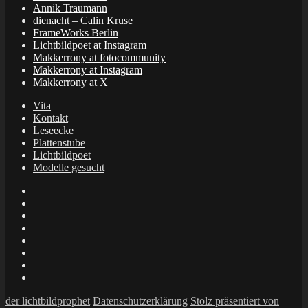
Annik Traumann
dienacht – Calin Kruse
FrameWorks Berlin
Lichtbildpoet at Instagram
Makkerrony at fotocommunity
Makkerrony at Instagram
Makkerrony at X
Vita
Kontakt
Leseecke
Plattenstube
Lichtbildpoet
Modelle gesucht
annenie
annenou
Annik
Traumann
dienacht
–
FrameWorks
Calin
Berlin
Lichtbildpoet
Kruse
at
Makkerrony
Instagram
at
Makkerrony
fotocommunity
at
Makkerrony
Instagram
at
der lichtbildprophet
Datenschutzerklärung
Stolz präsentiert von
X