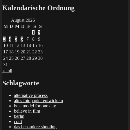
Kalendarische Ordnung
August 2026
M
D
M
D
F
S
S
1
2
3
4
5
6
7
8
9
10
11
12
13
14
15
16
17
18
19
20
21
22
23
24
25
26
27
28
29
30
31
« Juli
Schlagworte
alternative process
altes fotopapier entwickeln
be a model for one day
believe in film
berlin
craft
das besondere shooting