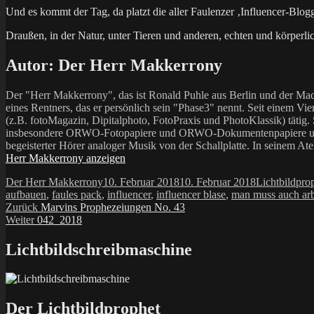
Und es kommt der Tag, da platzt die aller Faulenzer ‚Influencer-Blogg
Draußen, in der Natur, unter Tieren und anderen, echten und körperli
Autor:
Der Herr Makkerrony
Der "Herr Makkerrony", das ist Ronald Puhle aus Berlin und der Mac
eines Rentners, das er persönlich sein "Phase3" nennt. Seit einem Vier
(z.B. fotoMagazin, Dipitalphoto, FotoPraxis und PhotoKlassik) tätig.
insbesondere ORWO-Fotopapiere und ORWO-Dokumentenpapiere und der 
begeisterter Hörer analoger Musik von der Schallplatte. In seinem At
Herr Makkerrony anzeigen
Autor
Veröffentlicht
Kategorien
Der Herr Makkerrony
10. Februar 2018
10. Februar 2018
Lichtbildpro
am
aufbauen
,
faules pack
,
influencer
,
influencer blase
,
man muss auch ar
Beitragsnavigation
Vorheriger
Zurück
Marvins Prophezeiungen No. 43
Nächster
Beitrag:
Weiter
042_2018
Beitrag:
Lichtbildschreibmaschine
Der Lichtbildprophet