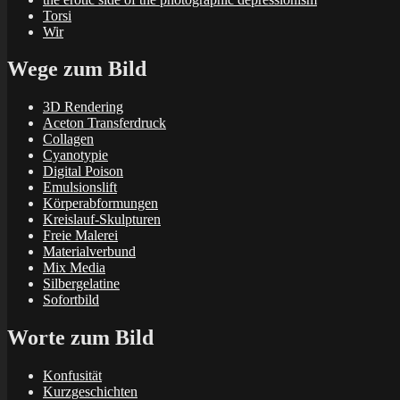
Torsi
Wir
Wege zum Bild
3D Rendering
Aceton Transferdruck
Collagen
Cyanotypie
Digital Poison
Emulsionslift
Körperabformungen
Kreislauf-Skulpturen
Freie Malerei
Materialverbund
Mix Media
Silbergelatine
Sofortbild
Worte zum Bild
Konfusität
Kurzgeschichten