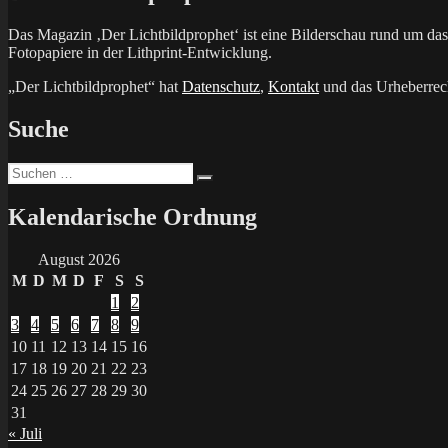
Das Magazin ‚Der Lichtbildprophet‘ ist eine Bilderschau rund um d
Fotopapiere in der Lithprint-Entwicklung.
„Der Lichtbildprophet“ hat
Datenschutz
,
Kontakt
und das Urheberrech
Suche
Suchen
Suchen
nach:
Kalendarische Ordnung
August 2026
M
D
M
D
F
S
S
1
2
3
4
5
6
7
8
9
10
11
12
13
14
15
16
17
18
19
20
21
22
23
24
25
26
27
28
29
30
31
« Juli