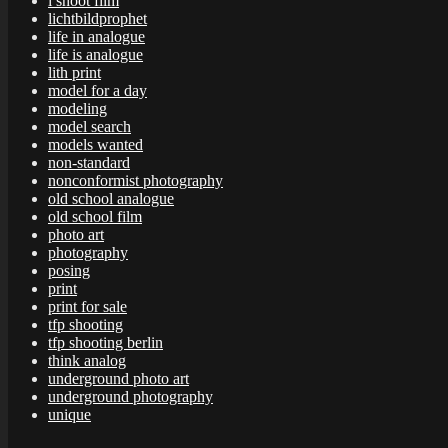
i shoot film
lichtbildprophet
life in analogue
life is analogue
lith print
model for a day
modeling
model search
models wanted
non-standard
nonconformist photography
old school analogue
old school film
photo art
photography
posing
print
print for sale
tfp shooting
tfp shooting berlin
think analog
underground photo art
underground photography
unique