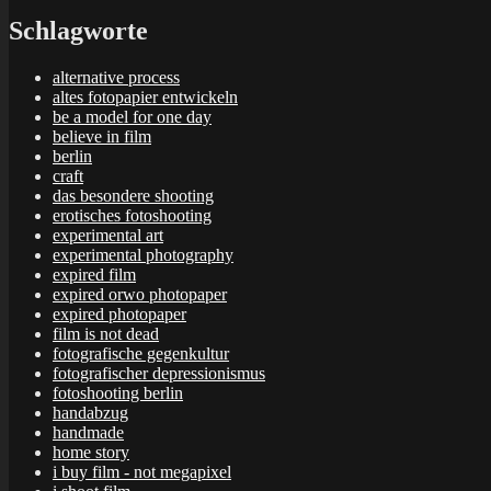
Schlagworte
alternative process
altes fotopapier entwickeln
be a model for one day
believe in film
berlin
craft
das besondere shooting
erotisches fotoshooting
experimental art
experimental photography
expired film
expired orwo photopaper
expired photopaper
film is not dead
fotografische gegenkultur
fotografischer depressionismus
fotoshooting berlin
handabzug
handmade
home story
i buy film - not megapixel