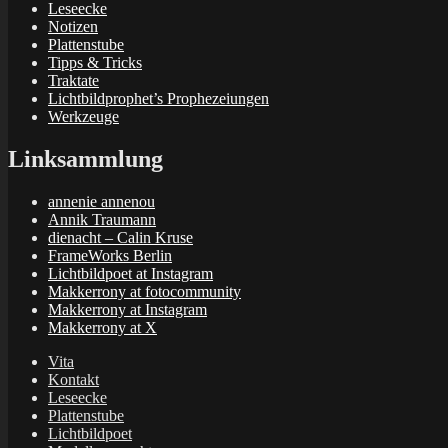
Leseecke
Notizen
Plattenstube
Tipps & Tricks
Traktate
Lichtbildprophet’s Prophezeiungen
Werkzeuge
Linksammlung
annenie annenou
Annik Traumann
dienacht – Calin Kruse
FrameWorks Berlin
Lichtbildpoet at Instagram
Makkerrony at fotocommunity
Makkerrony at Instagram
Makkerrony at X
Vita
Kontakt
Leseecke
Plattenstube
Lichtbildpoet