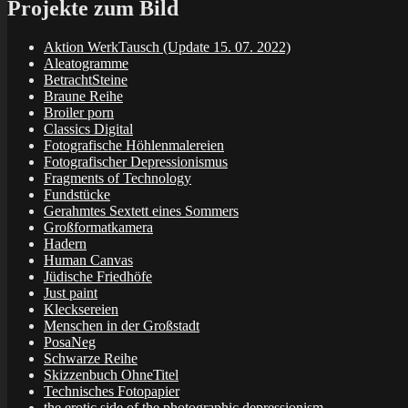
Projekte zum Bild
Aktion WerkTausch (Update 15. 07. 2022)
Aleatogramme
BetrachtSteine
Braune Reihe
Broiler porn
Classics Digital
Fotografische Höhlenmalereien
Fotografischer Depressionismus
Fragments of Technology
Fundstücke
Gerahmtes Sextett eines Sommers
Großformatkamera
Hadern
Human Canvas
Jüdische Friedhöfe
Just paint
Klecksereien
Menschen in der Großstadt
PosaNeg
Schwarze Reihe
Skizzenbuch OhneTitel
Technisches Fotopapier
the erotic side of the photographic depressionism