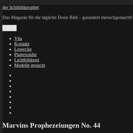
Zum
der lichtbildprophet
Inhalt
Das Magazin für die tägliche Dosis Bild – garantiert menschgemacht!
springen
Menü
Vita
Kontakt
Leseecke
Plattenstube
Lichtbildpoet
Modelle gesucht
annenie
annenou
Annik
Traumann
dienacht
–
FrameWorks
Calin
Berlin
Lichtbildpoet
Kruse
at
Makkerrony
Instagram
at
Makkerrony
fotocommunity
at
Makkerrony
Instagram
at
X
Marvins Prophezeiungen No. 44