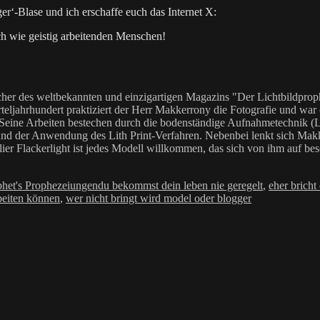
er‘-Blase und ich erschaffe euch das Internet X:
ch wie geistig arbeitenden Menschen!
her des weltbekannten und einzigartigen Magazins "Der Lichtbildproph
teljahrhundert praktiziert der Herr Makkerrony die Fotografie und war c
 Seine Arbeiten bestechen durch die bodenständige Aufnahmetechnik (LoF
Anwendung des Lith Print-Verfahren. Nebenbei lenkt sich Makkerrony 
elier Flackerlight ist jedes Modell willkommen, das sich von ihm auf be
Schlagwörter
phet's Prophezeiungen
du bekommst dein leben nie geregelt
,
eher bricht
beiten können
,
wer nicht bringt wird model oder blogger