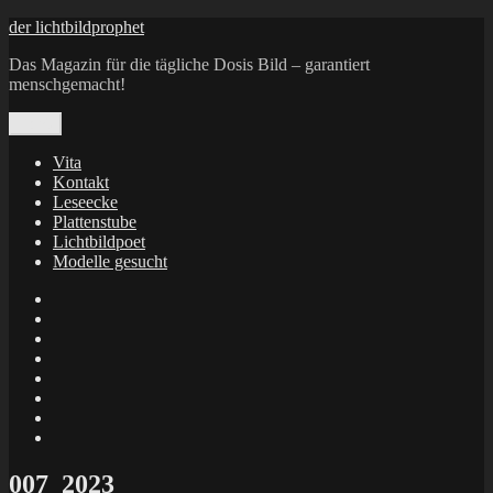
Zum
der lichtbildprophet
Inhalt
Das Magazin für die tägliche Dosis Bild – garantiert
springen
menschgemacht!
Menü
Vita
Kontakt
Leseecke
Plattenstube
Lichtbildpoet
Modelle gesucht
annenie
annenou
Annik
Traumann
dienacht
–
FrameWorks
Calin
Berlin
Lichtbildpoet
Kruse
at
Makkerrony
Instagram
at
Makkerrony
fotocommunity
at
Makkerrony
Instagram
at
X
007_2023