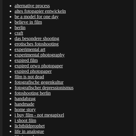
alternative process
altes fotopapier entwickeln
be a model for one day
believe in film
berlin
craft
das besondere shooting
erotisches fotoshooting
experimental art
experimental photography
expired film
expired orwo photopaper
expired photopaper
film is not dead
fotografische gegenkultur
fotografischer depressionismus
fotoshooting berlin
handabzug
handmade
home story
i buy film - not megapixel
i shoot film
lichtbildprophet
life in analogue