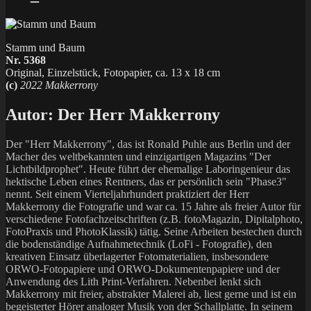
Stamm und Baum
Nr. 5368
Original, Einzelstück, Fotopapier, ca. 13 x 18 cm
(c)
2022 Makkerrony
Autor:
Der Herr Makkerrony
Der "Herr Makkerrony", das ist Ronald Puhle aus Berlin und der
Macher des weltbekannten und einzigartigen Magazins "Der
Lichtbildprophet". Heute führt der ehemalige Laboringenieur das
hektische Leben eines Rentners, das er persönlich sein "Phase3"
nennt. Seit einem Vierteljahrhundert praktiziert der Herr
Makkerrony die Fotografie und war ca. 15 Jahre als freier Autor für
verschiedene Fotofachzeitschriften (z.B. fotoMagazin, Dipitalphoto,
FotoPraxis und PhotoKlassik) tätig. Seine Arbeiten bestechen durch
die bodenständige Aufnahmetechnik (LoFi - Fotografie), den
kreativen Einsatz überlagerter Fotomaterialien, insbesondere
ORWO-Fotopapiere und ORWO-Dokumentenpapiere und der
Anwendung des Lith Print-Verfahren. Nebenbei lenkt sich
Makkerrony mit freier, abstrakter Malerei ab, liest gerne und ist ein
begeisterter Hörer analoger Musik von der Schallplatte. In seinem