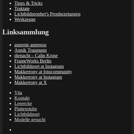
Tipps & Tricks
Traktate
Lichtbildprophet’s Prophezeiungen
Werkzeuge
Linksammlung
annenie annenou
Annik Traumann
dienacht – Calin Kruse
FrameWorks Berlin
Lichtbildpoet at Instagram
Makkerrony at fotocommunity
Makkerrony at Instagram
Makkerrony at X
Vita
Kontakt
Leseecke
Plattenstube
Lichtbildpoet
Modelle gesucht
annenie