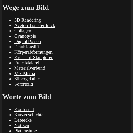
Wege zum Bild
3D Rendering
Aceton Transferdruck
Collagen
Cyanotypie
Digital Poison
Emulsionslift
Körperabformungen
Kreislauf-Skulpturen
Freie Malerei
Materialverbund
Mix Media
Silbergelatine
Sofortbild
Worte zum Bild
Konfusität
Kurzgeschichten
Leseecke
Notizen
Plattenstube