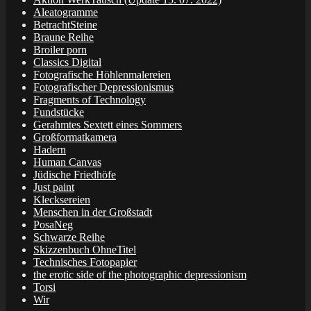
Aleatogramme
BetrachtSteine
Braune Reihe
Broiler porn
Classics Digital
Fotografische Höhlenmalereien
Fotografischer Depressionismus
Fragments of Technology
Fundstücke
Gerahmtes Sextett eines Sommers
Großformatkamera
Hadern
Human Canvas
Jüdische Friedhöfe
Just paint
Klecksereien
Menschen in der Großstadt
PosaNeg
Schwarze Reihe
Skizzenbuch OhneTitel
Technisches Fotopapier
the erotic side of the photographic depressionism
Torsi
Wir