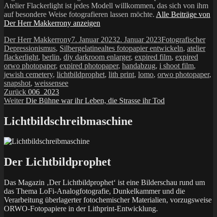
Atelier Flackerlight ist jedes Modell willkommen, das sich von ihm
auf besondere Weise fotografieren lassen möchte.
Alle Beiträge von
Der Herr Makkerrony anzeigen
Autor
Veröffentlicht
Kategorien
Der Herr Makkerrony
7. Januar 2023
2. Januar 2023
Fotografischer
am
Schlagwörter
Depressionismus
,
Silbergelatine
altes fotopapier entwickeln
,
atelier
flackerlight
,
berlin
,
diy darkroom enlarger
,
expired film
,
expired
orwo photopaper
,
expired photopaper
,
handabzug
,
i shoot film
,
jewish cemetery
,
lichtbildprophet
,
lith print
,
lomo
,
orwo photopaper
,
snapshot
,
weissensee
Beitragsnavigation
Vorheriger
Zurück
006_2023
Nächster
Beitrag:
Weiter
Die Bühne war ihr Leben, die Strasse ihr Tod
Beitrag:
Lichtbildschreibmaschine
Der Lichtbildprophet
Das Magazin ‚Der Lichtbildprophet‘ ist eine Bilderschau rund um
das Thema LoFi-Analogfotografie, Dunkelkammer und die
Verarbeitung überlagerter fotochemischer Materialien, vorzugsweise
ORWO-Fotopapiere in der Lithprint-Entwicklung.