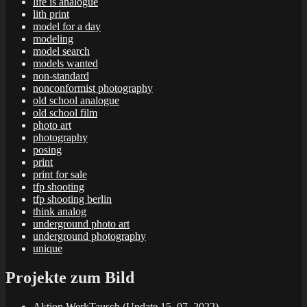
life is analogue
lith print
model for a day
modeling
model search
models wanted
non-standard
nonconformist photography
old school analogue
old school film
photo art
photography
posing
print
print for sale
tfp shooting
tfp shooting berlin
think analog
underground photo art
underground photography
unique
Projekte zum Bild
Aktion WerkTausch (Update 15. 07. 2022)