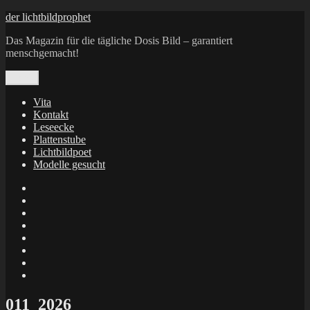
Zum
der lichtbildprophet
Inhalt
Das Magazin für die tägliche Dosis Bild – garantiert
springen
menschgemacht!
Menü
Vita
Kontakt
Leseecke
Plattenstube
Lichtbildpoet
Modelle gesucht
annenie
annenou
Annik
Traumann
dienacht
–
FrameWorks
Calin
Berlin
Lichtbildpoet
Kruse
at
Makkerrony
Instagram
at
Makkerrony
fotocommunity
at
Makkerrony
Instagram
at
X
011_2026