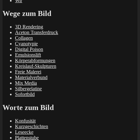
Wir
Wege zum Bild
3D Rendering
Aceton Transferdruck
Collagen
Cyanotypie
Digital Poison
Emulsionslift
Körperabformungen
Kreislauf-Skulpturen
Freie Malerei
Materialverbund
Mix Media
Silbergelatine
Sofortbild
Worte zum Bild
Konfusität
Kurzgeschichten
Leseecke
Plattenstube