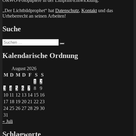
ORWO-Fotopapiere in der Lithprint-Entwicklung.
„Der Lichtbildprophet“ hat
Datenschutz
,
Kontakt
und das
Urheberrecht an seinen Arbeiten!
Suche
Suchen
Suchen
nach:
Kalendarische Ordnung
August 2026
M
D
M
D
F
S
S
1
2
3
4
5
6
7
8
9
10
11
12
13
14
15
16
17
18
19
20
21
22
23
24
25
26
27
28
29
30
31
« Juli
Schlagworte