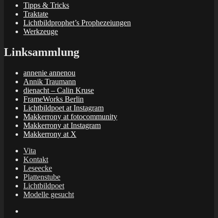
Tipps & Tricks
Traktate
Lichtbildprophet’s Prophezeiungen
Werkzeuge
Linksammlung
annenie annenou
Annik Traumann
dienacht – Calin Kruse
FrameWorks Berlin
Lichtbildpoet at Instagram
Makkerrony at fotocommunity
Makkerrony at Instagram
Makkerrony at X
Vita
Kontakt
Leseecke
Plattenstube
Lichtbildpoet
Modelle gesucht
annenie