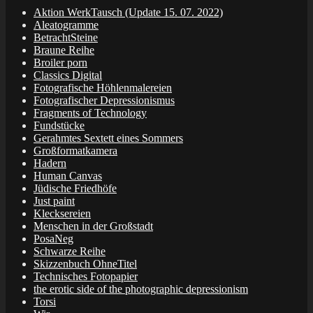
Aktion WerkTausch (Update 15. 07. 2022)
Aleatogramme
BetrachtSteine
Braune Reihe
Broiler porn
Classics Digital
Fotografische Höhlenmalereien
Fotografischer Depressionismus
Fragments of Technology
Fundstücke
Gerahmtes Sextett eines Sommers
Großformatkamera
Hadern
Human Canvas
Jüdische Friedhöfe
Just paint
Klecksereien
Menschen in der Großstadt
PosaNeg
Schwarze Reihe
Skizzenbuch OhneTitel
Technisches Fotopapier
the erotic side of the photographic depressionism
Torsi