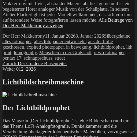
Makkerrony mit freier, abstrakter Malerei ab, liest gerne und ist ein
begeisterter Hörer analoger Musik von der Schallplatte. In seinem
Atelier Flackerlight ist jedes Modell willkommen, das sich von ihm
auf besondere Weise fotografieren lassen möchte.
Alle Beiträge von
Der Herr Makkerrony anzeigen
Autor
Veröffentlicht
Kategorien
Sch
Der Herr Makkerrony
11. Januar 2026
3. Januar 2026
Silbergelatine
am
altes fotopapier
,
altes fotopapier entwickeln
,
aus der hüfte
geschossen
,
expired photopaper
,
in bewegung
,
lichtbildprophet
,
lith
print
,
lomography
,
Menschen in der Großstadt
,
orwo fotopapier
,
pentax 17
,
schnappschuss
,
street
Beitragsnavigation
Vorheriger
Zurück
Der Goldene Blasenreiter
Nächster
Beitrag:
Weiter
012_2026
Beitrag:
Lichtbildschreibmaschine
Der Lichtbildprophet
Das Magazin ‚Der Lichtbildprophet‘ ist eine Bilderschau rund um
das Thema LoFi-Analogfotografie, Dunkelkammer und die
Verarbeitung überlagerter fotochemischer Materialien, vorzugsweise