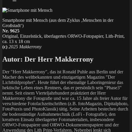
Smartphone mit Mensch (aus dem Zyklus ‚Menschen in der
Großstadt‘)
Nr. 9625
Original, Einzelstück, überlagertes ORWO-Fotopapier, Lith-Print,
ca. 13 x 18 cm
(c)
2025 Makkerrony
Autor:
Der Herr Makkerrony
Der "Herr Makkerrony", das ist Ronald Puhle aus Berlin und der
Macher des weltbekannten und einzigartigen Magazins "Der
Lichtbildprophet". Heute führt der ehemalige Laboringenieur das
hektische Leben eines Rentners, das er persönlich sein "Phase3"
nennt. Seit einem Vierteljahrhundert praktiziert der Herr
Makkerrony die Fotografie und war ca. 15 Jahre als freier Autor für
verschiedene Fotofachzeitschriften (z.B. fotoMagazin, Dipitalphoto,
FotoPraxis und PhotoKlassik) tätig. Seine Arbeiten bestechen durch
die bodenständige Aufnahmetechnik (LoFi - Fotografie), den
kreativen Einsatz überlagerter Fotomaterialien, insbesondere
ORWO-Fotopapiere und ORWO-Dokumentenpapiere und der
Anwendung des Lith Print-Verfahren. Nebenbei lenkt sich