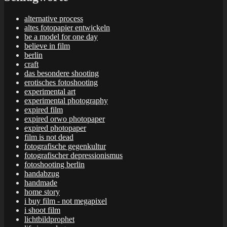
alternative process
altes fotopapier entwickeln
be a model for one day
believe in film
berlin
craft
das besondere shooting
erotisches fotoshooting
experimental art
experimental photography
expired film
expired orwo photopaper
expired photopaper
film is not dead
fotografische gegenkultur
fotografischer depressionismus
fotoshooting berlin
handabzug
handmade
home story
i buy film - not megapixel
i shoot film
lichtbildprophet