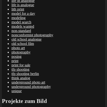
life in analogue
life is analogue
lith print
model for a day
modeling
model search
models wanted
non-standard
nonconformist photography
old school analogue
old school film
photo art
photography
posing
print
print for sale
tfp shooting
tfp shooting berlin
think analog
underground photo art
underground photography
unique
Projekte zum Bild