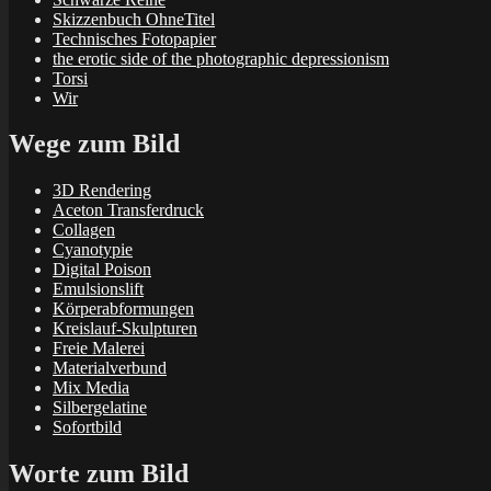
Skizzenbuch OhneTitel
Technisches Fotopapier
the erotic side of the photographic depressionism
Torsi
Wir
Wege zum Bild
3D Rendering
Aceton Transferdruck
Collagen
Cyanotypie
Digital Poison
Emulsionslift
Körperabformungen
Kreislauf-Skulpturen
Freie Malerei
Materialverbund
Mix Media
Silbergelatine
Sofortbild
Worte zum Bild