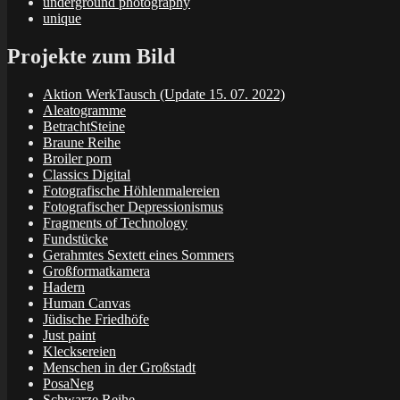
underground photography
unique
Projekte zum Bild
Aktion WerkTausch (Update 15. 07. 2022)
Aleatogramme
BetrachtSteine
Braune Reihe
Broiler porn
Classics Digital
Fotografische Höhlenmalereien
Fotografischer Depressionismus
Fragments of Technology
Fundstücke
Gerahmtes Sextett eines Sommers
Großformatkamera
Hadern
Human Canvas
Jüdische Friedhöfe
Just paint
Klecksereien
Menschen in der Großstadt
PosaNeg
Schwarze Reihe