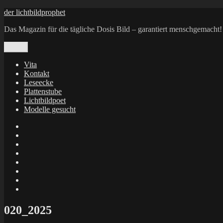
Zum
der lichtbildprophet
Inhalt
Das Magazin für die tägliche Dosis Bild – garantiert menschgemacht!
springen
Menü
Vita
Kontakt
Leseecke
Plattenstube
Lichtbildpoet
Modelle gesucht
annenie
annenou
Annik
Traumann
dienacht
–
FrameWorks
Calin
Berlin
Lichtbildpoet
Kruse
at
Makkerrony
Instagram
at
Makkerrony
fotocommunity
at
Makkerrony
Instagram
at
X
020_2025