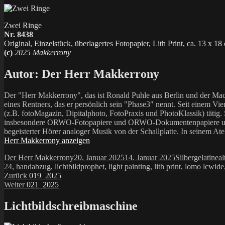
Zwei Ringe
Nr. 8438
Original, Einzelstück, überlagertes Fotopapier, Lith Print, ca. 13 x 18
(c)
2025 Makkerrony
Autor:
Der Herr Makkerrony
Der "Herr Makkerrony", das ist Ronald Puhle aus Berlin und der Mac
eines Rentners, das er persönlich sein "Phase3" nennt. Seit einem Vier
(z.B. fotoMagazin, Dipitalphoto, FotoPraxis und PhotoKlassik) tätig.
insbesondere ORWO-Fotopapiere und ORWO-Dokumentenpapiere und der 
begeisterter Hörer analoger Musik von der Schallplatte. In seinem At
Herr Makkerrony anzeigen
Autor
Veröffentlicht
Kategorien
Sc
Der Herr Makkerrony
20. Januar 2025
14. Januar 2025
Silbergelatine
al
am
24
,
handabzug
,
lichtbildprophet
,
light painting
,
lith print
,
lomo lcwide
Beitragsnavigation
Vorheriger
Zurück
019_2025
Nächster
Beitrag:
Weiter
021_2025
Beitrag:
Lichtbildschreibmaschine