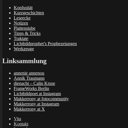
Konfusität
Kurzgeschichten
Leseecke
Notizen
Plattenstube
Tipps & Tricks
Traktate
Lichtbildprophet’s Prophezeiungen
Werkzeuge
Linksammlung
annenie annenou
Annik Traumann
dienacht – Calin Kruse
FrameWorks Berlin
Lichtbildpoet at Instagram
Makkerrony at fotocommunity
Makkerrony at Instagram
Makkerrony at X
Vita
Kontakt