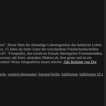
et". Heute führt der ehemalige Laboringenieur das hektische Leben
a. 15 Jahre als freier Autor für verschiedene Fotofachzeitschriften
i - Fotografie), den kreativen Einsatz überlagerter Fotomaterialien,
mit freier, abstrakter Malerei ab, liest gerne und ist ein
sondere Weise fotografieren lassen möchte.
Alle Beiträge von Der
keln
,
expired photopaper
,
fotograf berlin
,
halbformat
,
halbformat 18 x