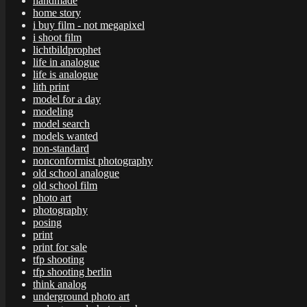
handmade
home story
i buy film - not megapixel
i shoot film
lichtbildprophet
life in analogue
life is analogue
lith print
model for a day
modeling
model search
models wanted
non-standard
nonconformist photography
old school analogue
old school film
photo art
photography
posing
print
print for sale
tfp shooting
tfp shooting berlin
think analog
underground photo art