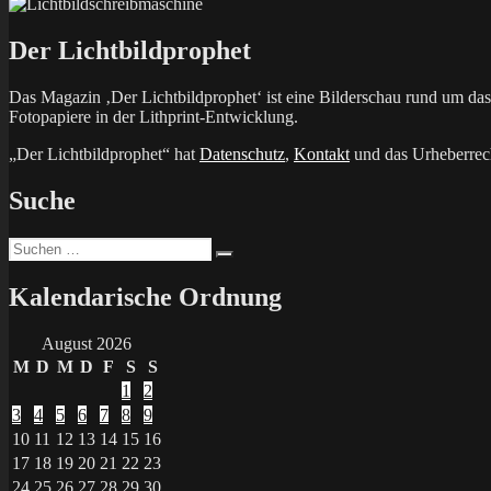
Der Lichtbildprophet
Das Magazin ‚Der Lichtbildprophet‘ ist eine Bilderschau rund um d
Fotopapiere in der Lithprint-Entwicklung.
„Der Lichtbildprophet“ hat
Datenschutz
,
Kontakt
und das Urheberrech
Suche
Suchen
Suchen
nach:
Kalendarische Ordnung
August 2026
M
D
M
D
F
S
S
1
2
3
4
5
6
7
8
9
10
11
12
13
14
15
16
17
18
19
20
21
22
23
24
25
26
27
28
29
30