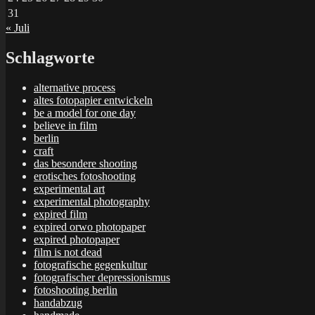
31
« Juli
Schlagworte
alternative process
altes fotopapier entwickeln
be a model for one day
believe in film
berlin
craft
das besondere shooting
erotisches fotoshooting
experimental art
experimental photography
expired film
expired orwo photopaper
expired photopaper
film is not dead
fotografische gegenkultur
fotografischer depressionismus
fotoshooting berlin
handabzug