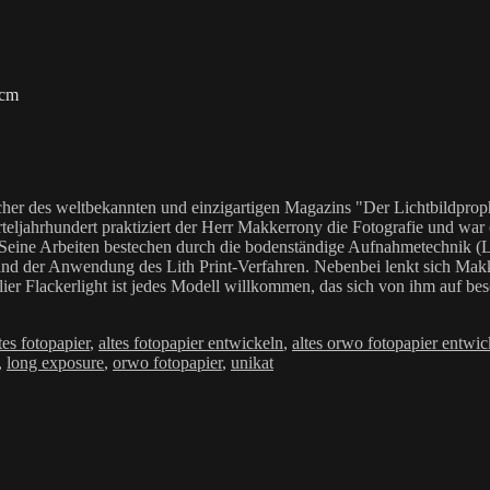
 cm
her des weltbekannten und einzigartigen Magazins "Der Lichtbildproph
teljahrhundert praktiziert der Herr Makkerrony die Fotografie und war c
 Seine Arbeiten bestechen durch die bodenständige Aufnahmetechnik (LoF
Anwendung des Lith Print-Verfahren. Nebenbei lenkt sich Makkerrony 
elier Flackerlight ist jedes Modell willkommen, das sich von ihm auf be
hlagwörter
tes fotopapier
,
altes fotopapier entwickeln
,
altes orwo fotopapier entwic
,
long exposure
,
orwo fotopapier
,
unikat