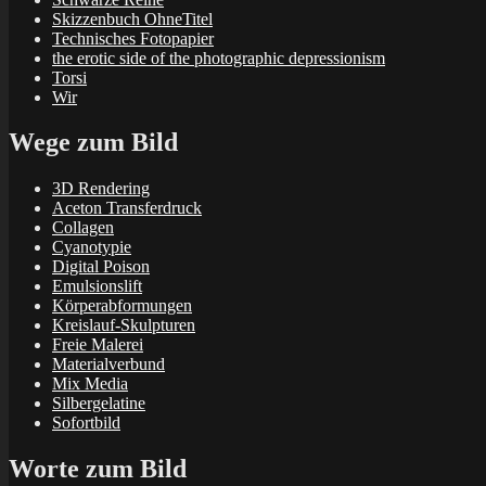
Skizzenbuch OhneTitel
Technisches Fotopapier
the erotic side of the photographic depressionism
Torsi
Wir
Wege zum Bild
3D Rendering
Aceton Transferdruck
Collagen
Cyanotypie
Digital Poison
Emulsionslift
Körperabformungen
Kreislauf-Skulpturen
Freie Malerei
Materialverbund
Mix Media
Silbergelatine
Sofortbild
Worte zum Bild