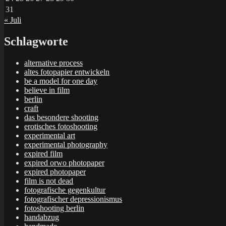
31
« Juli
Schlagworte
alternative process
altes fotopapier entwickeln
be a model for one day
believe in film
berlin
craft
das besondere shooting
erotisches fotoshooting
experimental art
experimental photography
expired film
expired orwo photopaper
expired photopaper
film is not dead
fotografische gegenkultur
fotografischer depressionismus
fotoshooting berlin
handabzug