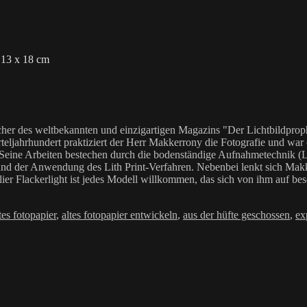
. 13 x 18 cm
her des weltbekannten und einzigartigen Magazins "Der Lichtbildproph
teljahrhundert praktiziert der Herr Makkerrony die Fotografie und war c
 Seine Arbeiten bestechen durch die bodenständige Aufnahmetechnik (LoF
Anwendung des Lith Print-Verfahren. Nebenbei lenkt sich Makkerrony 
elier Flackerlight ist jedes Modell willkommen, das sich von ihm auf be
hlagwörter
tes fotopapier
,
altes fotopapier entwickeln
,
aus der hüfte geschossen
,
ex