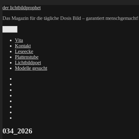
Zum
der lichtbildprophet
Inhalt
Das Magazin für die tägliche Dosis Bild – garantiert menschgemacht!
springen
Menü
Vita
Kontakt
Leseecke
Plattenstube
Lichtbildpoet
Modelle gesucht
annenie
annenou
Annik
Traumann
dienacht
–
FrameWorks
Calin
Berlin
Lichtbildpoet
Kruse
at
Makkerrony
Instagram
at
Makkerrony
fotocommunity
at
Makkerrony
Instagram
at
X
034_2026