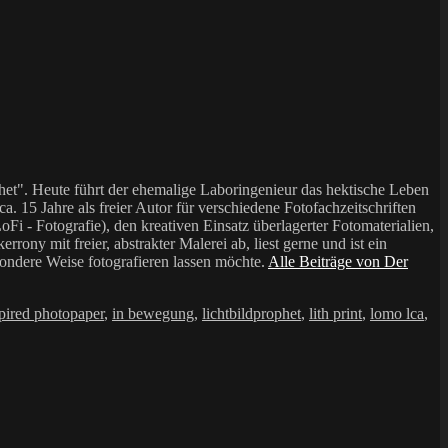
et". Heute führt der ehemalige Laboringenieur das hektische Leben
a. 15 Jahre als freier Autor für verschiedene Fotofachzeitschriften
i - Fotografie), den kreativen Einsatz überlagerter Fotomaterialien,
mit freier, abstrakter Malerei ab, liest gerne und ist ein
sondere Weise fotografieren lassen möchte.
Alle Beiträge von Der
pired photopaper
,
in bewegung
,
lichtbildprophet
,
lith print
,
lomo lca
,