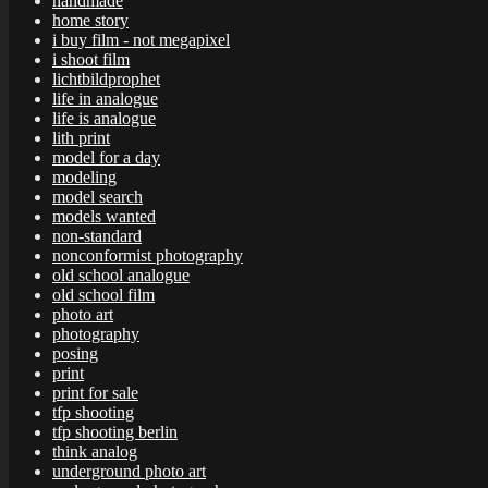
handmade
home story
i buy film - not megapixel
i shoot film
lichtbildprophet
life in analogue
life is analogue
lith print
model for a day
modeling
model search
models wanted
non-standard
nonconformist photography
old school analogue
old school film
photo art
photography
posing
print
print for sale
tfp shooting
tfp shooting berlin
think analog
underground photo art