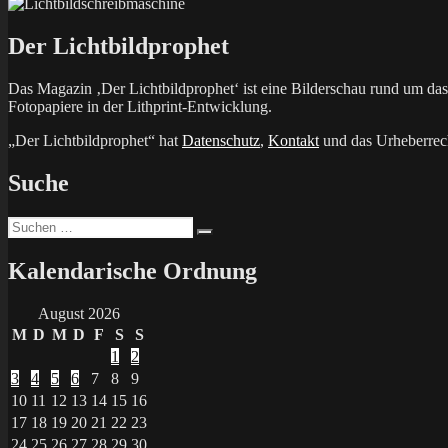
Der Lichtbildprophet
Das Magazin ‚Der Lichtbildprophet‘ ist eine Bilderschau rund um d
Fotopapiere in der Lithprint-Entwicklung.
„Der Lichtbildprophet“ hat
Datenschutz
,
Kontakt
und das Urheberrech
Suche
Suchen
Suchen
nach:
Kalendarische Ordnung
August 2026
M
D
M
D
F
S
S
1
2
3
4
5
6
7
8
9
10
11
12
13
14
15
16
17
18
19
20
21
22
23
24
25
26
27
28
29
30