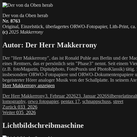
Der von da Oben herab
Nr. 8763
Original, Einzelstück, überlagertes ORWO-Fotopapier, Lith-Print, ca
(c)
2025 Makkerrony
Autor:
Der Herr Makkerrony
Der "Herr Makkerrony", das ist Ronald Puhle aus Berlin und der Mac
eines Rentners, das er persönlich sein "Phase3" nennt. Seit einem Vier
(z.B. fotoMagazin, Dipitalphoto, FotoPraxis und PhotoKlassik) tätig.
insbesondere ORWO-Fotopapiere und ORWO-Dokumentenpapiere und der 
begeisterter Hörer analoger Musik von der Schallplatte. In seinem At
Herr Makkerrony anzeigen
Autor
Veröffentlicht
Kategorien
Sc
Der Herr Makkerrony
3. Februar 2026
23. Januar 2026
Silbergelatine
al
am
lomography
,
orwo fotopapier
,
pentax 17
,
schnappschuss
,
street
Beitragsnavigation
Vorheriger
Zurück
033_2026
Nächster
Beitrag:
Weiter
035_2026
Beitrag:
Lichtbildschreibmaschine