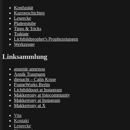
Konfusität
Kurzgeschichten
Leseecke
Plattenstube
Tipps & Tricks
Traktate
Lichtbildprophet’s Prophezeiungen
Werkzeuge
Linksammlung
annenie annenou
Annik Traumann
dienacht – Calin Kruse
FrameWorks Berlin
Lichtbildpoet at Instagram
Makkerrony at fotocommunity
Makkerrony at Instagram
Makkerrony at X
Vita
Kontakt
Leseecke