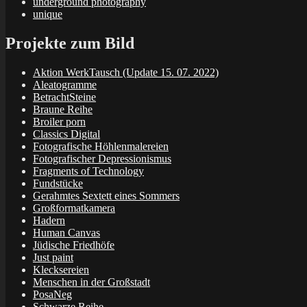
underground photography
unique
Projekte zum Bild
Aktion WerkTausch (Update 15. 07. 2022)
Aleatogramme
BetrachtSteine
Braune Reihe
Broiler porn
Classics Digital
Fotografische Höhlenmalereien
Fotografischer Depressionismus
Fragments of Technology
Fundstücke
Gerahmtes Sextett eines Sommers
Großformatkamera
Hadern
Human Canvas
Jüdische Friedhöfe
Just paint
Klecksereien
Menschen in der Großstadt
PosaNeg
Schwarze Reihe