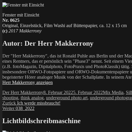
Fenster mit Einsicht
Nr. 0625
Original, Einzelstück, Film Washi auf Büttenpapier, ca. 12 x 15 cm
(c)
2017 Makkerrony
Autor:
Der Herr Makkerrony
Der "Herr Makkerrony", das ist Ronald Puhle aus Berlin und der Mac
eines Rentners, das er persönlich sein "Phase3" nennt. Seit einem Vier
(z.B. fotoMagazin, Dipitalphoto, FotoPraxis und PhotoKlassik) tätig.
insbesondere ORWO-Fotopapiere und ORWO-Dokumentenpapiere und der 
begeisterter Hörer analoger Musik von der Schallplatte. In seinem At
Herr Makkerrony anzeigen
Autor
Veröffentlicht
Kategorien
Der Herr Makkerrony
8. Februar 2022
5. Februar 2022
Mix Media
,
Sil
am
shooting
,
think analog
,
underground photo art
,
underground photogr
Beitragsnavigation
Vorheriger
Zurück
Ich werde missbraucht!
Nächster
Beitrag:
Weiter
038_2022
Beitrag:
Lichtbildschreibmaschine