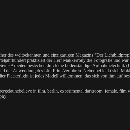
her des weltbekannten und einzigartigen Magazins "Der Lichtbildproph
teljahrhundert praktiziert der Herr Makkerrony die Fotografie und war c
 Seine Arbeiten bestechen durch die bodenständige Aufnahmetechnik (LoF
Anwendung des Lith Print-Verfahren. Nebenbei lenkt sich Makkerrony 
elier Flackerlight ist jedes Modell willkommen, das sich von ihm auf be
Schlagwörter
bergelatine
believe in film
,
berlin
,
experimental darkroom
,
female
,
film 
aphy