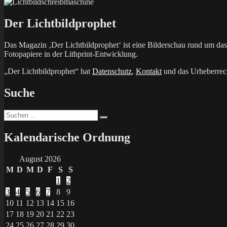
Der Lichtbildprophet
Das Magazin ‚Der Lichtbildprophet‘ ist eine Bilderschau rund um d
Fotopapiere in der Lithprint-Entwicklung.
„Der Lichtbildprophet“ hat
Datenschutz
,
Kontakt
und das Urheberrech
Suche
Suchen
Suchen
nach:
Kalendarische Ordnung
August 2026
M
D
M
D
F
S
S
1
2
3
4
5
6
7
8
9
10
11
12
13
14
15
16
17
18
19
20
21
22
23
24
25
26
27
28
29
30