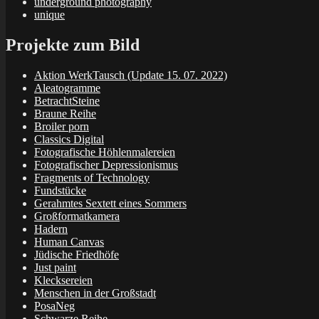
underground photography
unique
Projekte zum Bild
Aktion WerkTausch (Update 15. 07. 2022)
Aleatogramme
BetrachtSteine
Braune Reihe
Broiler porn
Classics Digital
Fotografische Höhlenmalereien
Fotografischer Depressionismus
Fragments of Technology
Fundstücke
Gerahmtes Sextett eines Sommers
Großformatkamera
Hadern
Human Canvas
Jüdische Friedhöfe
Just paint
Klecksereien
Menschen in der Großstadt
PosaNeg
Schwarze Reihe