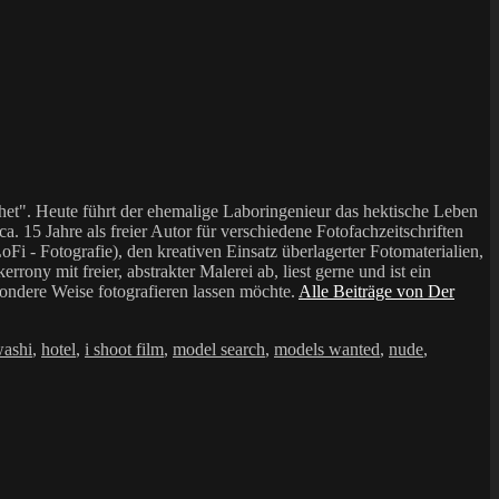
et". Heute führt der ehemalige Laboringenieur das hektische Leben
a. 15 Jahre als freier Autor für verschiedene Fotofachzeitschriften
i - Fotografie), den kreativen Einsatz überlagerter Fotomaterialien,
mit freier, abstrakter Malerei ab, liest gerne und ist ein
sondere Weise fotografieren lassen möchte.
Alle Beiträge von Der
washi
,
hotel
,
i shoot film
,
model search
,
models wanted
,
nude
,