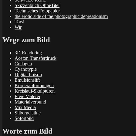
Skizzenbuch OhneTitel
Technisches Fotopapier
the erotic side of the photographic depressionism
Torsi
Wir
Wege zum Bild
3D Rendering
Aceton Transferdruck
Collagen
Cyanotypie
Digital Poison
Emulsionslift
Körperabformungen
Kreislauf-Skulpturen
Freie Malerei
Materialverbund
Mix Media
Silbergelatine
Sofortbild
Worte zum Bild