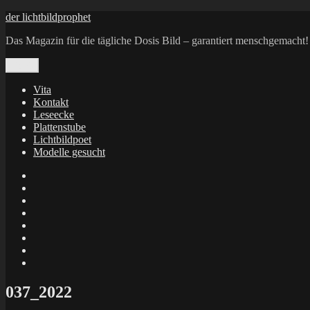
Zum
der lichtbildprophet
Inhalt
Das Magazin für die tägliche Dosis Bild – garantiert menschgemacht!
springen
Menü
Vita
Kontakt
Leseecke
Plattenstube
Lichtbildpoet
Modelle gesucht
annenie
annenou
Annik
Traumann
dienacht
–
FrameWorks
Calin
Berlin
Lichtbildpoet
Kruse
at
Makkerrony
Instagram
at
Makkerrony
fotocommunity
at
Makkerrony
Instagram
at
X
037_2022