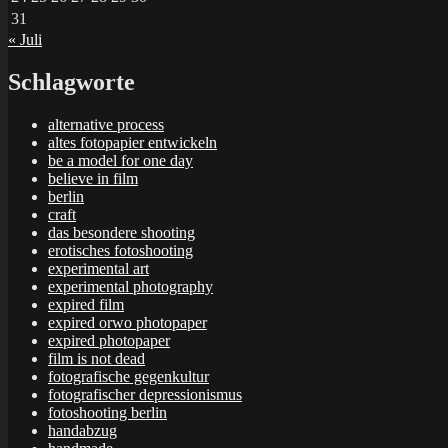
31
« Juli
Schlagworte
alternative process
altes fotopapier entwickeln
be a model for one day
believe in film
berlin
craft
das besondere shooting
erotisches fotoshooting
experimental art
experimental photography
expired film
expired orwo photopaper
expired photopaper
film is not dead
fotografische gegenkultur
fotografischer depressionismus
fotoshooting berlin
handabzug