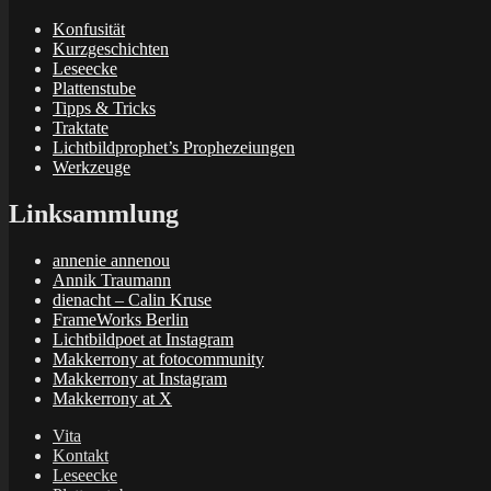
Konfusität
Kurzgeschichten
Leseecke
Plattenstube
Tipps & Tricks
Traktate
Lichtbildprophet’s Prophezeiungen
Werkzeuge
Linksammlung
annenie annenou
Annik Traumann
dienacht – Calin Kruse
FrameWorks Berlin
Lichtbildpoet at Instagram
Makkerrony at fotocommunity
Makkerrony at Instagram
Makkerrony at X
Vita
Kontakt
Leseecke