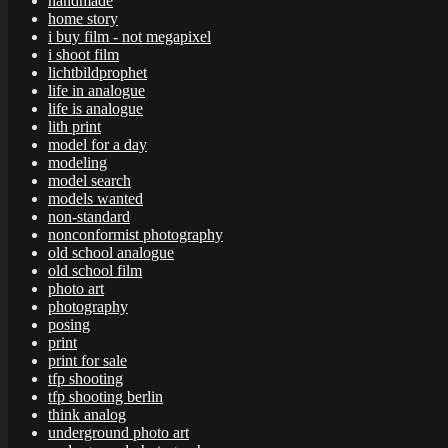
handmade
home story
i buy film - not megapixel
i shoot film
lichtbildprophet
life in analogue
life is analogue
lith print
model for a day
modeling
model search
models wanted
non-standard
nonconformist photography
old school analogue
old school film
photo art
photography
posing
print
print for sale
tfp shooting
tfp shooting berlin
think analog
underground photo art