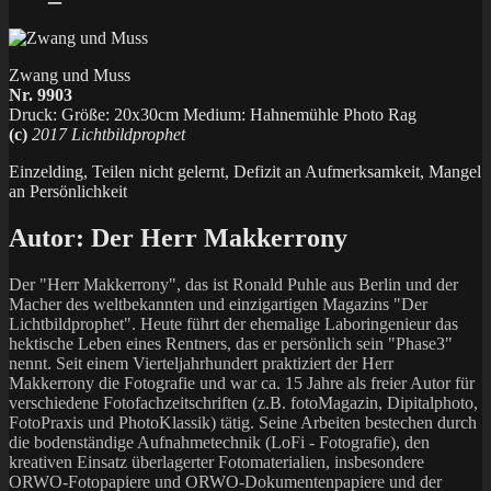
Zwang und Muss
Nr. 9903
Druck: Größe: 20x30cm Medium: Hahnemühle Photo Rag
(c)
2017 Lichtbildprophet
Einzelding, Teilen nicht gelernt, Defizit an Aufmerksamkeit, Mangel
an Persönlichkeit
Autor:
Der Herr Makkerrony
Der "Herr Makkerrony", das ist Ronald Puhle aus Berlin und der
Macher des weltbekannten und einzigartigen Magazins "Der
Lichtbildprophet". Heute führt der ehemalige Laboringenieur das
hektische Leben eines Rentners, das er persönlich sein "Phase3"
nennt. Seit einem Vierteljahrhundert praktiziert der Herr
Makkerrony die Fotografie und war ca. 15 Jahre als freier Autor für
verschiedene Fotofachzeitschriften (z.B. fotoMagazin, Dipitalphoto,
FotoPraxis und PhotoKlassik) tätig. Seine Arbeiten bestechen durch
die bodenständige Aufnahmetechnik (LoFi - Fotografie), den
kreativen Einsatz überlagerter Fotomaterialien, insbesondere
ORWO-Fotopapiere und ORWO-Dokumentenpapiere und der