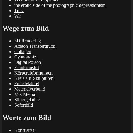
the erotic side of the photographic depressionism
Torsi
Wir
Wege zum Bild
3D Rendering
Aceton Transferdruck
Collagen
Cyanotypie
Digital Poison
Emulsionslift
Körperabformungen
Kreislauf-Skulpturen
Freie Malerei
Materialverbund
Mix Media
Silbergelatine
Sofortbild
Worte zum Bild
Konfusität