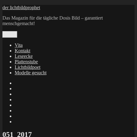
Zum
der lichtbildprophet
Inhalt
Das Magazin für die tägliche Dosis Bild – garantiert
springen
menschgemacht!
Menü
Vita
Kontakt
Leseecke
Plattenstube
Lichtbildpoet
Modelle gesucht
annenie
annenou
Annik
Traumann
dienacht
–
FrameWorks
Calin
Berlin
Lichtbildpoet
Kruse
at
Makkerrony
Instagram
at
Makkerrony
fotocommunity
at
Makkerrony
Instagram
at
X
051_2017