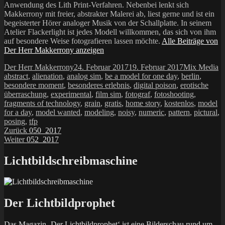
Anwendung des Lith Print-Verfahren. Nebenbei lenkt sich
Makkerrony mit freier, abstrakter Malerei ab, liest gerne und ist ein
begeisterter Hörer analoger Musik von der Schallplatte. In seinem
Atelier Flackerlight ist jedes Modell willkommen, das sich von ihm
auf besondere Weise fotografieren lassen möchte.
Alle Beiträge von
Der Herr Makkerrony anzeigen
Autor
Veröffentlicht
Kategorien
Sc
Der Herr Makkerrony
24. Februar 2017
19. Februar 2017
Mix Media
am
abstract
,
alienation
,
analog sim
,
be a model for one day
,
berlin
,
besondere moment
,
besonderes erlebnis
,
digital poison
,
erotische
überraschung
,
experimental
,
film sim
,
fotograf
,
fotoshooting
,
fragments of technology
,
grain
,
gratis
,
home story
,
kostenlos
,
model
for a day
,
model wanted
,
modeling
,
noisy
,
numeric
,
pattern
,
pictural
,
posing
,
tfp
Beitragsnavigation
Vorheriger
Zurück
050_2017
Nächster
Beitrag:
Weiter
052_2017
Beitrag:
Lichtbildschreibmaschine
Der Lichtbildprophet
Das Magazin ‚Der Lichtbildprophet‘ ist eine Bilderschau rund um