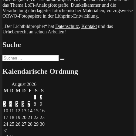
das Thema LoFi-Analogfotografie, Dunkelkammer und die
Verarbeitung überlagerter fotochemischer Materialien, vorzugsweise
ORWO-Fotopapiere in der Lithprint-Entwicklung.
„Der Lichtbildprophet“ hat
Datenschutz
,
Kontakt
und das
Urheberrecht an seinen Arbeiten!
Suche
Suchen
Suchen
nach:
Kalendarische Ordnung
August 2026
M
D
M
D
F
S
S
1
2
3
4
5
6
7
8
9
10
11
12
13
14
15
16
17
18
19
20
21
22
23
24
25
26
27
28
29
30
31