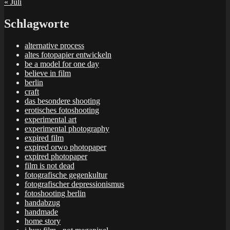
« Juli
Schlagworte
alternative process
altes fotopapier entwickeln
be a model for one day
believe in film
berlin
craft
das besondere shooting
erotisches fotoshooting
experimental art
experimental photography
expired film
expired orwo photopaper
expired photopaper
film is not dead
fotografische gegenkultur
fotografischer depressionismus
fotoshooting berlin
handabzug
handmade
home story