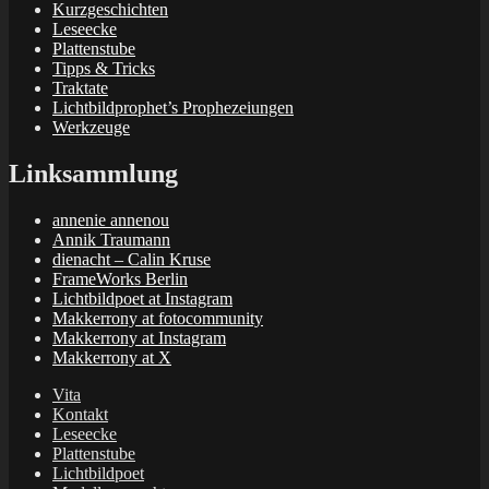
Kurzgeschichten
Leseecke
Plattenstube
Tipps & Tricks
Traktate
Lichtbildprophet’s Prophezeiungen
Werkzeuge
Linksammlung
annenie annenou
Annik Traumann
dienacht – Calin Kruse
FrameWorks Berlin
Lichtbildpoet at Instagram
Makkerrony at fotocommunity
Makkerrony at Instagram
Makkerrony at X
Vita
Kontakt
Leseecke
Plattenstube
Lichtbildpoet