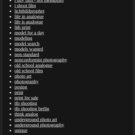
i buy film - not megapixel
i shoot film
lichtbildprophet
life in analogue
life is analogue
lith print
model for a day
modeling
model search
models wanted
non-standard
nonconformist photography
old school analogue
old school film
photo art
photography
posing
print
print for sale
tfp shooting
tfp shooting berlin
think analog
underground photo art
underground photography
unique