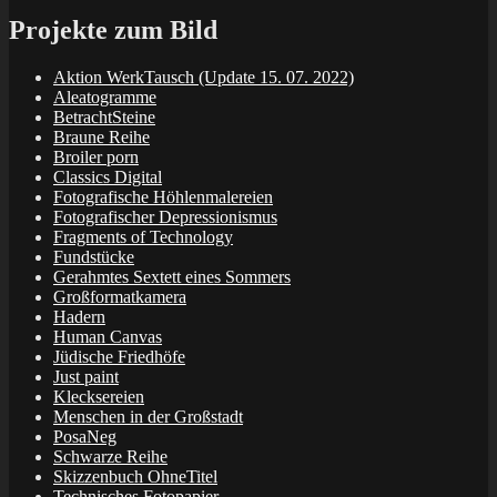
Projekte zum Bild
Aktion WerkTausch (Update 15. 07. 2022)
Aleatogramme
BetrachtSteine
Braune Reihe
Broiler porn
Classics Digital
Fotografische Höhlenmalereien
Fotografischer Depressionismus
Fragments of Technology
Fundstücke
Gerahmtes Sextett eines Sommers
Großformatkamera
Hadern
Human Canvas
Jüdische Friedhöfe
Just paint
Klecksereien
Menschen in der Großstadt
PosaNeg
Schwarze Reihe
Skizzenbuch OhneTitel
Technisches Fotopapier