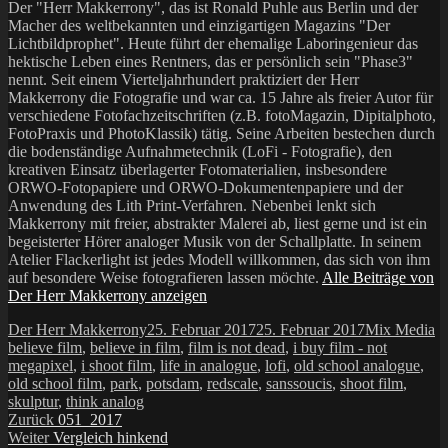
Der "Herr Makkerrony", das ist Ronald Puhle aus Berlin und der
Macher des weltbekannten und einzigartigen Magazins "Der
Lichtbildprophet". Heute führt der ehemalige Laboringenieur das
hektische Leben eines Rentners, das er persönlich sein "Phase3"
nennt. Seit einem Vierteljahrhundert praktiziert der Herr
Makkerrony die Fotografie und war ca. 15 Jahre als freier Autor für
verschiedene Fotofachzeitschriften (z.B. fotoMagazin, Dipitalphoto,
FotoPraxis und PhotoKlassik) tätig. Seine Arbeiten bestechen durch
die bodenständige Aufnahmetechnik (LoFi - Fotografie), den
kreativen Einsatz überlagerter Fotomaterialien, insbesondere
ORWO-Fotopapiere und ORWO-Dokumentenpapiere und der
Anwendung des Lith Print-Verfahren. Nebenbei lenkt sich
Makkerrony mit freier, abstrakter Malerei ab, liest gerne und ist ein
begeisterter Hörer analoger Musik von der Schallplatte. In seinem
Atelier Flackerlight ist jedes Modell willkommen, das sich von ihm
auf besondere Weise fotografieren lassen möchte.
Alle Beiträge von
Der Herr Makkerrony anzeigen
Autor
Veröffentlicht
Kategorien
Sc
Der Herr Makkerrony
25. Februar 2017
25. Februar 2017
Mix Media
am
believe film
,
believe in film
,
film is not dead
,
i buy film - not
megapixel
,
i shoot film
,
life in analogue
,
lofi
,
old school analogue
,
old school film
,
park
,
potsdam
,
redscale
,
sanssoucis
,
shoot film
,
skulptur
,
think analog
Beitragsnavigation
Vorheriger
Zurück
051_2017
Nächster
Beitrag:
Weiter
Vergleich hinkend