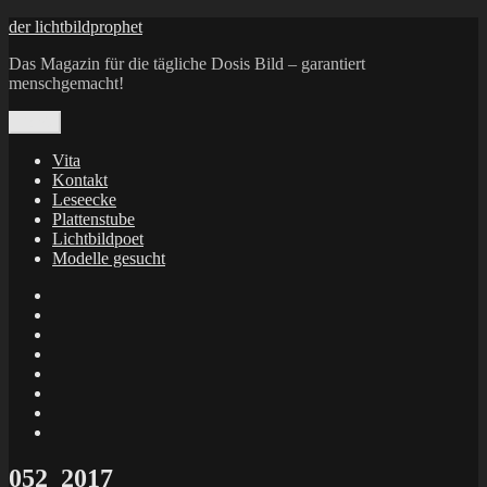
Zum
der lichtbildprophet
Inhalt
Das Magazin für die tägliche Dosis Bild – garantiert
springen
menschgemacht!
Menü
Vita
Kontakt
Leseecke
Plattenstube
Lichtbildpoet
Modelle gesucht
annenie
annenou
Annik
Traumann
dienacht
–
FrameWorks
Calin
Berlin
Lichtbildpoet
Kruse
at
Makkerrony
Instagram
at
Makkerrony
fotocommunity
at
Makkerrony
Instagram
at
X
052_2017