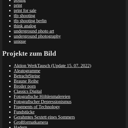
posing
print
print for sale
tfp shooting
tfp shooting berlin
think analog
underground photo art
underground photography
unique
Projekte zum Bild
Aktion WerkTausch (Update 15. 07. 2022)
Aleatogramme
BetrachtSteine
Braune Reihe
Broiler porn
Classics Digital
Fotografische Höhlenmalereien
Fotografischer Depressionismus
Fragments of Technology
Fundstücke
Gerahmtes Sextett eines Sommers
Großformatkamera
Hadern