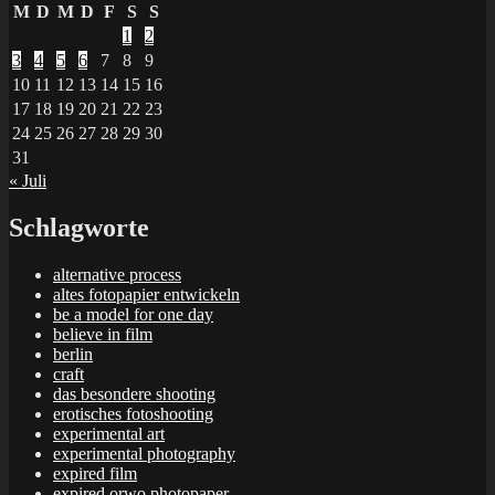
M
D
M
D
F
S
S
1
2
3
4
5
6
7
8
9
10
11
12
13
14
15
16
17
18
19
20
21
22
23
24
25
26
27
28
29
30
31
« Juli
Schlagworte
alternative process
altes fotopapier entwickeln
be a model for one day
believe in film
berlin
craft
das besondere shooting
erotisches fotoshooting
experimental art
experimental photography
expired film
expired orwo photopaper