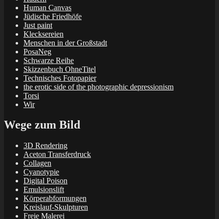
Human Canvas
Jüdische Friedhöfe
Just paint
Klecksereien
Menschen in der Großstadt
PosaNeg
Schwarze Reihe
Skizzenbuch OhneTitel
Technisches Fotopapier
the erotic side of the photographic depressionism
Torsi
Wir
Wege zum Bild
3D Rendering
Aceton Transferdruck
Collagen
Cyanotypie
Digital Poison
Emulsionslift
Körperabformungen
Kreislauf-Skulpturen
Freie Malerei