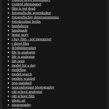
expired photopaper
film is not dead
fotografische gegenkultur
fotografischer depressionismus
fotoshooting berlin
handabzug
handmade
home story
i buy film - not megapixel
i shoot film
lichtbildprophet
life in analogue
life is analogue
lith print
model for a day
modeling
model search
models wanted
non-standard
nonconformist photography
old school analogue
old school film
photo art
photography