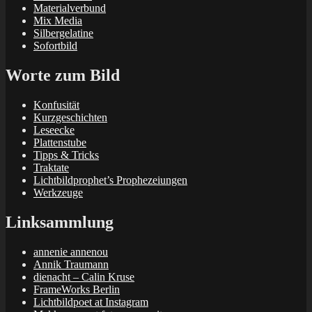
Materialverbund
Mix Media
Silbergelatine
Sofortbild
Worte zum Bild
Konfusität
Kurzgeschichten
Leseecke
Plattenstube
Tipps & Tricks
Traktate
Lichtbildprophet’s Prophezeiungen
Werkzeuge
Linksammlung
annenie annenou
Annik Traumann
dienacht – Calin Kruse
FrameWorks Berlin
Lichtbildpoet at Instagram