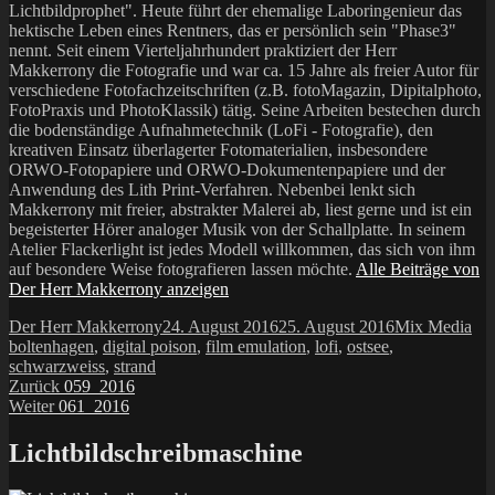
Lichtbildprophet". Heute führt der ehemalige Laboringenieur das
hektische Leben eines Rentners, das er persönlich sein "Phase3"
nennt. Seit einem Vierteljahrhundert praktiziert der Herr
Makkerrony die Fotografie und war ca. 15 Jahre als freier Autor für
verschiedene Fotofachzeitschriften (z.B. fotoMagazin, Dipitalphoto,
FotoPraxis und PhotoKlassik) tätig. Seine Arbeiten bestechen durch
die bodenständige Aufnahmetechnik (LoFi - Fotografie), den
kreativen Einsatz überlagerter Fotomaterialien, insbesondere
ORWO-Fotopapiere und ORWO-Dokumentenpapiere und der
Anwendung des Lith Print-Verfahren. Nebenbei lenkt sich
Makkerrony mit freier, abstrakter Malerei ab, liest gerne und ist ein
begeisterter Hörer analoger Musik von der Schallplatte. In seinem
Atelier Flackerlight ist jedes Modell willkommen, das sich von ihm
auf besondere Weise fotografieren lassen möchte.
Alle Beiträge von
Der Herr Makkerrony anzeigen
Autor
Veröffentlicht
Kategorien
Sch
Der Herr Makkerrony
24. August 2016
25. August 2016
Mix Media
am
boltenhagen
,
digital poison
,
film emulation
,
lofi
,
ostsee
,
schwarzweiss
,
strand
Beitragsnavigation
Vorheriger
Zurück
059_2016
Nächster
Beitrag:
Weiter
061_2016
Beitrag:
Lichtbildschreibmaschine