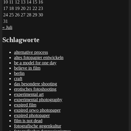
10
11
12
13
14
15
16
17
18
19
20
21
22
23
24
25
26
27
28
29
30
31
« Juli
Schlagworte
alternative process
altes fotopapier entwickeln
be a model for one day
believe in film
berlin
craft
das besondere shooting
erotisches fotoshooting
experimental art
experimental photography
expired film
expired orwo photopaper
expired photopaper
film is not dead
fotografische gegenkultur