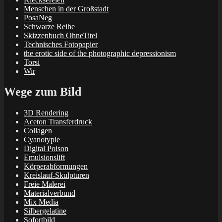
Menschen in der Großstadt
PosaNeg
Schwarze Reihe
Skizzenbuch OhneTitel
Technisches Fotopapier
the erotic side of the photographic depressionism
Torsi
Wir
Wege zum Bild
3D Rendering
Aceton Transferdruck
Collagen
Cyanotypie
Digital Poison
Emulsionslift
Körperabformungen
Kreislauf-Skulpturen
Freie Malerei
Materialverbund
Mix Media
Silbergelatine
Sofortbild