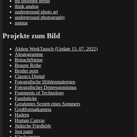
tfp shooting berlin
think analog
underground photo art
underground photography
unique
Projekte zum Bild
Aktion WerkTausch (Update 15. 07. 2022)
Aleatogramme
BetrachtSteine
Braune Reihe
Broiler porn
Classics Digital
Fotografische Höhlenmalereien
Fotografischer Depressionismus
Fragments of Technology
Fundstücke
Gerahmtes Sextett eines Sommers
Großformatkamera
Hadern
Human Canvas
Jüdische Friedhöfe
Just paint
Klecksereien