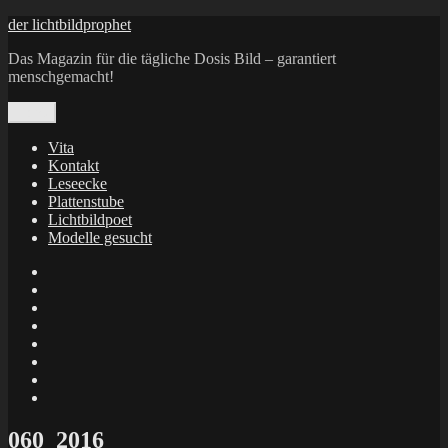
Zum
der lichtbildprophet
Inhalt
Das Magazin für die tägliche Dosis Bild – garantiert
springen
menschgemacht!
Menü
Vita
Kontakt
Leseecke
Plattenstube
Lichtbildpoet
Modelle gesucht
annenie
annenou
Annik
Traumann
dienacht
–
FrameWorks
Calin
Berlin
Lichtbildpoet
Kruse
at
Makkerrony
Instagram
at
Makkerrony
fotocommunity
at
Makkerrony
Instagram
at
X
060_2016