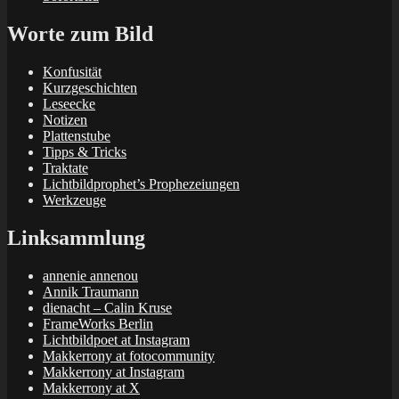
Worte zum Bild
Konfusität
Kurzgeschichten
Leseecke
Notizen
Plattenstube
Tipps & Tricks
Traktate
Lichtbildprophet’s Prophezeiungen
Werkzeuge
Linksammlung
annenie annenou
Annik Traumann
dienacht – Calin Kruse
FrameWorks Berlin
Lichtbildpoet at Instagram
Makkerrony at fotocommunity
Makkerrony at Instagram
Makkerrony at X