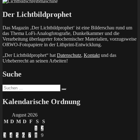
Der Lichtbildprophet
Das Magazin ‚Der Lichtbildprophet‘ ist eine Bilderschau rund um
das Thema LoFi-Analogfotografie, Dunkelkammer und die
Verarbeitung überlagerter fotochemischer Materialien, vorzugsweise
ORWO-Fotopapiere in der Lithprint-Entwicklung.
„Der Lichtbildprophet“ hat
Datenschutz
,
Kontakt
und das
Urheberrecht an seinen Arbeiten!
Suche
Suchen
Suchen
nach:
Kalendarische Ordnung
August 2026
M
D
M
D
F
S
S
1
2
3
4
5
6
7
8
9