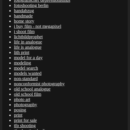
fotografischer depressionismus
fotoshooting berlin
handabzug
handmade
home story
i buy film - not megapixel
i shoot film
lichtbildprophet
life in analogue
life is analogue
lith print
model for a day
modeling
model search
models wanted
non-standard
nonconformist photography
old school analogue
old school film
photo art
photography
posing
print
print for sale
tfp shooting