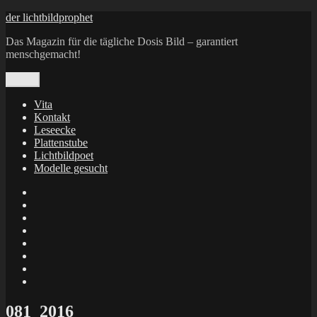
Zum
der lichtbildprophet
Inhalt
Das Magazin für die tägliche Dosis Bild – garantiert
springen
menschgemacht!
Menü
Vita
Kontakt
Leseecke
Plattenstube
Lichtbildpoet
Modelle gesucht
annenie
annenou
Annik
Traumann
dienacht
–
FrameWorks
Calin
Berlin
Lichtbildpoet
Kruse
at
Makkerrony
Instagram
at
Makkerrony
fotocommunity
at
Makkerrony
Instagram
at
X
081_2016