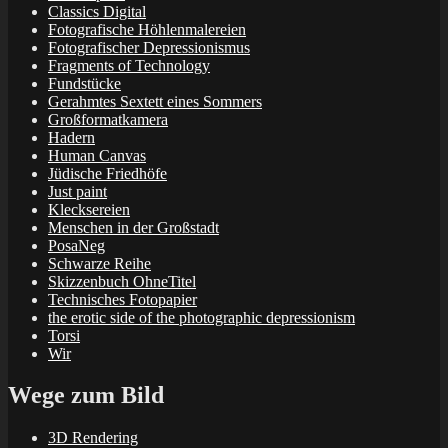
Classics Digital
Fotografische Höhlenmalereien
Fotografischer Depressionismus
Fragments of Technology
Fundstücke
Gerahmtes Sextett eines Sommers
Großformatkamera
Hadern
Human Canvas
Jüdische Friedhöfe
Just paint
Klecksereien
Menschen in der Großstadt
PosaNeg
Schwarze Reihe
Skizzenbuch OhneTitel
Technisches Fotopapier
the erotic side of the photographic depressionism
Torsi
Wir
Wege zum Bild
3D Rendering