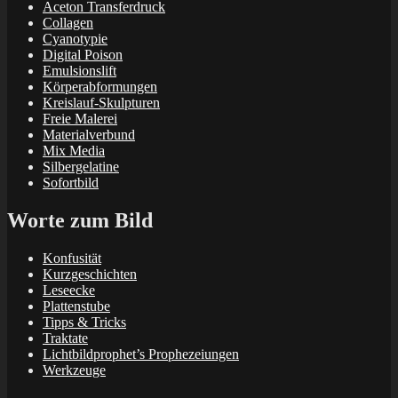
Aceton Transferdruck
Collagen
Cyanotypie
Digital Poison
Emulsionslift
Körperabformungen
Kreislauf-Skulpturen
Freie Malerei
Materialverbund
Mix Media
Silbergelatine
Sofortbild
Worte zum Bild
Konfusität
Kurzgeschichten
Leseecke
Plattenstube
Tipps & Tricks
Traktate
Lichtbildprophet’s Prophezeiungen
Werkzeuge