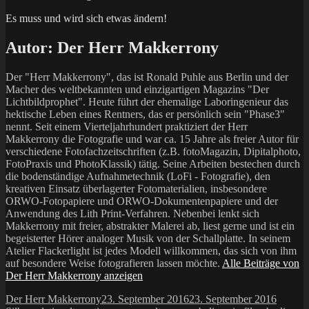
Es muss und wird sich etwas ändern!
Autor:
Der Herr Makkerrony
Der "Herr Makkerrony", das ist Ronald Puhle aus Berlin und der
Macher des weltbekannten und einzigartigen Magazins "Der
Lichtbildprophet". Heute führt der ehemalige Laboringenieur das
hektische Leben eines Rentners, das er persönlich sein "Phase3"
nennt. Seit einem Vierteljahrhundert praktiziert der Herr
Makkerrony die Fotografie und war ca. 15 Jahre als freier Autor für
verschiedene Fotofachzeitschriften (z.B. fotoMagazin, Dipitalphoto,
FotoPraxis und PhotoKlassik) tätig. Seine Arbeiten bestechen durch
die bodenständige Aufnahmetechnik (LoFi - Fotografie), den
kreativen Einsatz überlagerter Fotomaterialien, insbesondere
ORWO-Fotopapiere und ORWO-Dokumentenpapiere und der
Anwendung des Lith Print-Verfahren. Nebenbei lenkt sich
Makkerrony mit freier, abstrakter Malerei ab, liest gerne und ist ein
begeisterter Hörer analoger Musik von der Schallplatte. In seinem
Atelier Flackerlight ist jedes Modell willkommen, das sich von ihm
auf besondere Weise fotografieren lassen möchte.
Alle Beiträge von
Der Herr Makkerrony anzeigen
Autor
Veröffentlicht
Katego
Der Herr Makkerrony
23. September 2016
23. September 2016