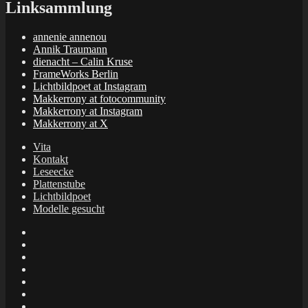
Linksammlung
annenie annenou
Annik Traumann
dienacht – Calin Kruse
FrameWorks Berlin
Lichtbildpoet at Instagram
Makkerrony at fotocommunity
Makkerrony at Instagram
Makkerrony at X
Vita
Kontakt
Leseecke
Plattenstube
Lichtbildpoet
Modelle gesucht
annenie
annenou
Annik
Traumann
dienacht
–
FrameWorks
Calin
Berlin
Lichtbildpoet
Kruse
at
Makkerrony
Instagram
at
Makkerrony