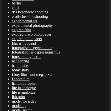
berlin
craft
das besondere shooting
erotisches fotoshooting
experimental art
experimental photography
expired film
expired orwo photopaper
expired photopaper
film is not dead
fotografische gegenkultur
fotografischer depressionismus
fotoshooting berlin
handabzug
handmade
home story
i buy film - not megapixel
i shoot film
lichtbildprophet
life in analogue
life is analogue
lith print
model for a day
modeling
model search