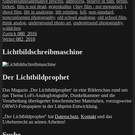
Schlagwörter
am
Silbergelatine
alternative process
,
altprocess
,
believe in film
,
berlin
,
birken
,
film is not dead
,
gegenkultur
,
i buy film - not megapixel
,
i
shoot film
,
life in analogue
,
lith printing
,
lofi
,
non-standard
,
nonconformist photography
,
old school analogue
,
old school film
,
think analog
,
underground photo art
,
underground photography
,
wäldchen
Beitragsnavigation
Vorheriger
Zurück
080_2016
Nächster
Beitrag:
Weiter
082_2016
Beitrag:
Lichtbildschreibmaschine
Der Lichtbildprophet
Das Magazin ‚Der Lichtbildprophet‘ ist eine Bilderschau rund um
das Thema LoFi-Analogfotografie, Dunkelkammer und die
Verarbeitung überlagerter fotochemischer Materialien, vorzugsweise
ORWO-Fotopapiere in der Lithprint-Entwicklung.
„Der Lichtbildprophet“ hat
Datenschutz
,
Kontakt
und das
Urheberrecht an seinen Arbeiten!
Suche