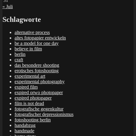
31
« Juli
Schlagworte
alternative process
altes fotopapier entwickeln
be a model for one day
believe in film
berlin
craft
das besondere shooting
erotisches fotoshooting
experimental art
experimental photography
expired film
expired orwo photopaper
expired photopaper
film is not dead
fotografische gegenkultur
fotografischer depressionismus
fotoshooting berlin
handabzug
handmade