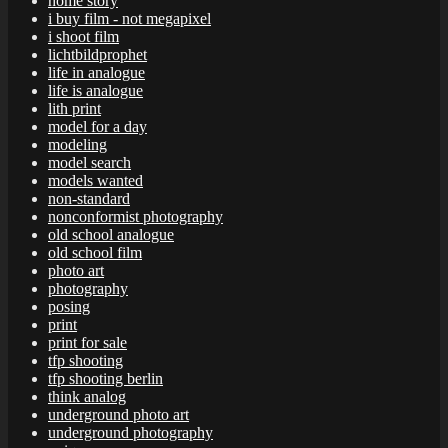
home story
i buy film - not megapixel
i shoot film
lichtbildprophet
life in analogue
life is analogue
lith print
model for a day
modeling
model search
models wanted
non-standard
nonconformist photography
old school analogue
old school film
photo art
photography
posing
print
print for sale
tfp shooting
tfp shooting berlin
think analog
underground photo art
underground photography