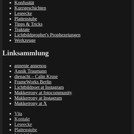
Konfusität
Kurzgeschichten
Leseecke
Plattenstube
Tipps & Tricks
Traktate
Lichtbildprophet’s Prophezeiungen
Werkzeuge
Linksammlung
annenie annenou
Annik Traumann
dienacht – Calin Kruse
FrameWorks Berlin
Lichtbildpoet at Instagram
Makkerrony at fotocommunity
Makkerrony at Instagram
Makkerrony at X
Vita
Kontakt
Leseecke
Plattenstube