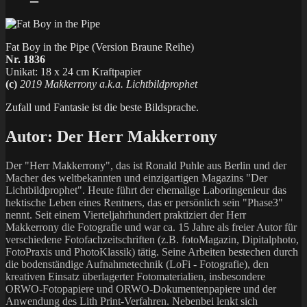
Fat Boy in the Pipe (Version Braune Reihe)
Nr. 1836
Unikat: 18 x 24 cm Kraftpapier
(c)
2019 Makkerrony a.k.a. Lichtbildprophet
Zufall und Fantasie ist die beste Bildsprache.
Autor:
Der Herr Makkerrony
Der "Herr Makkerrony", das ist Ronald Puhle aus Berlin und der
Macher des weltbekannten und einzigartigen Magazins "Der
Lichtbildprophet". Heute führt der ehemalige Laboringenieur das
hektische Leben eines Rentners, das er persönlich sein "Phase3"
nennt. Seit einem Vierteljahrhundert praktiziert der Herr
Makkerrony die Fotografie und war ca. 15 Jahre als freier Autor für
verschiedene Fotofachzeitschriften (z.B. fotoMagazin, Dipitalphoto,
FotoPraxis und PhotoKlassik) tätig. Seine Arbeiten bestechen durch
die bodenständige Aufnahmetechnik (LoFi - Fotografie), den
kreativen Einsatz überlagerter Fotomaterialien, insbesondere
ORWO-Fotopapiere und ORWO-Dokumentenpapiere und der
Anwendung des Lith Print-Verfahren. Nebenbei lenkt sich