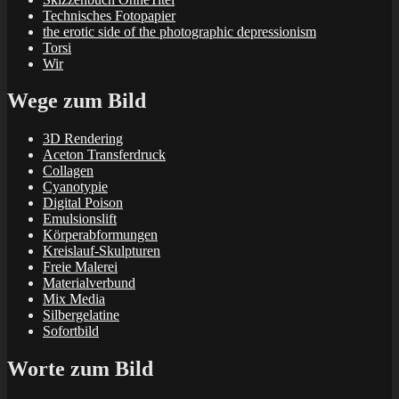
Technisches Fotopapier
the erotic side of the photographic depressionism
Torsi
Wir
Wege zum Bild
3D Rendering
Aceton Transferdruck
Collagen
Cyanotypie
Digital Poison
Emulsionslift
Körperabformungen
Kreislauf-Skulpturen
Freie Malerei
Materialverbund
Mix Media
Silbergelatine
Sofortbild
Worte zum Bild