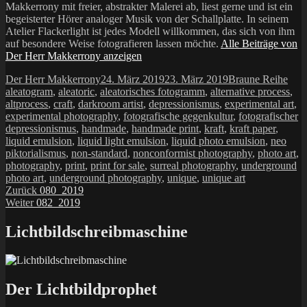
Makkerrony mit freier, abstrakter Malerei ab, liest gerne und ist ein
begeisterter Hörer analoger Musik von der Schallplatte. In seinem
Atelier Flackerlight ist jedes Modell willkommen, das sich von ihm
auf besondere Weise fotografieren lassen möchte.
Alle Beiträge von
Der Herr Makkerrony anzeigen
Autor
Veröffentlicht
Kategorien
Schl
Der Herr Makkerrony
24. März 2019
23. März 2019
Braune Reihe
am
aleatogram
,
aleatoric
,
aleatorisches fotogramm
,
alternative process
,
altprocess
,
craft
,
darkroom artist
,
depressionismus
,
experimental art
,
experimental photography
,
fotografische gegenkultur
,
fotografischer
depressionismus
,
handmade
,
handmade print
,
kraft
,
kraft paper
,
liquid emulsion
,
liquid light emulsion
,
liquid photo emulsion
,
neo
piktorialismus
,
non-standard
,
nonconformist photography
,
photo art
,
photography
,
print
,
print for sale
,
surreal photography
,
underground
photo art
,
underground photography
,
unique
,
unique art
Beitragsnavigation
Vorheriger
Zurück
080_2019
Nächster
Beitrag:
Weiter
082_2019
Beitrag:
Lichtbildschreibmaschine
Der Lichtbildprophet