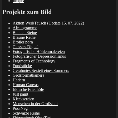
unique
Projekte zum Bild
Aktion WerkTausch (Update 15. 07. 2022)
Aleatogramme
BetrachtSteine
Braune Reihe
Broiler porn
Classics Digital
Fotografische Höhlenmalereien
Fotografischer Depressionismus
Fragments of Technology
Fundstücke
Gerahmtes Sextett eines Sommers
Großformatkamera
Hadern
Human Canvas
Jüdische Friedhöfe
Just paint
Klecksereien
Menschen in der Großstadt
PosaNeg
Schwarze Reihe
Skizzenbuch OhneTitel