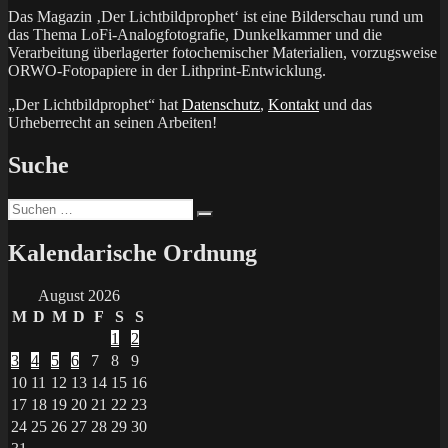
Das Magazin ‚Der Lichtbildprophet‘ ist eine Bilderschau rund um
das Thema LoFi-Analogfotografie, Dunkelkammer und die
Verarbeitung überlagerter fotochemischer Materialien, vorzugsweise
ORWO-Fotopapiere in der Lithprint-Entwicklung.
„Der Lichtbildprophet“ hat
Datenschutz
,
Kontakt
und das
Urheberrecht an seinen Arbeiten!
Suche
Suchen
Suchen
nach:
Kalendarische Ordnung
August 2026
M
D
M
D
F
S
S
1
2
3
4
5
6
7
8
9
10
11
12
13
14
15
16
17
18
19
20
21
22
23
24
25
26
27
28
29
30