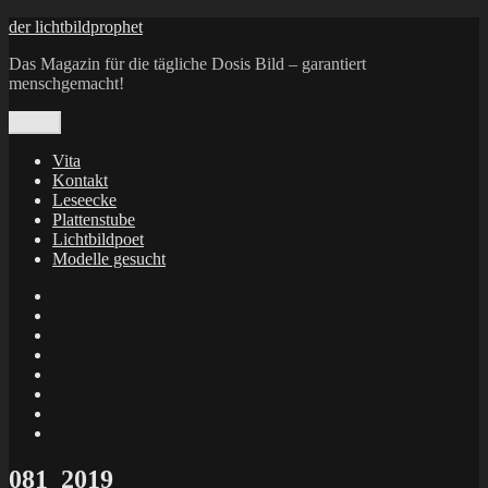
Zum
der lichtbildprophet
Inhalt
Das Magazin für die tägliche Dosis Bild – garantiert
springen
menschgemacht!
Menü
Vita
Kontakt
Leseecke
Plattenstube
Lichtbildpoet
Modelle gesucht
annenie
annenou
Annik
Traumann
dienacht
–
FrameWorks
Calin
Berlin
Lichtbildpoet
Kruse
at
Makkerrony
Instagram
at
Makkerrony
fotocommunity
at
Makkerrony
Instagram
at
X
081_2019