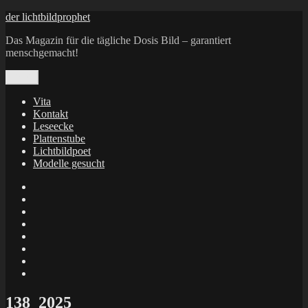
Zum
der lichtbildprophet
Inhalt
Das Magazin für die tägliche Dosis Bild – garantiert
springen
menschgemacht!
Menü
Vita
Kontakt
Leseecke
Plattenstube
Lichtbildpoet
Modelle gesucht
annenie
annenou
Annik
Traumann
dienacht
–
FrameWorks
Calin
Berlin
Lichtbildpoet
Kruse
at
Makkerrony
Instagram
at
Makkerrony
fotocommunity
at
Makkerrony
Instagram
at
X
138_2025