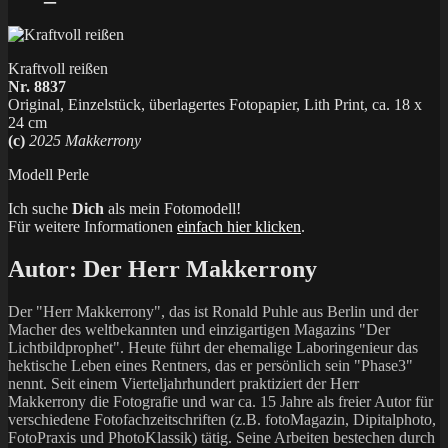
Kraftvoll reißen
Nr. 8837
Original, Einzelstück, überlagertes Fotopapier, Lith Print, ca. 18 x
24 cm
(c)
2025 Makkerrony
Modell Perle
Ich suche
Dich
als mein Fotomodell!
Für weitere Informationen
einfach hier klicken
.
Autor:
Der Herr Makkerrony
Der "Herr Makkerrony", das ist Ronald Puhle aus Berlin und der
Macher des weltbekannten und einzigartigen Magazins "Der
Lichtbildprophet". Heute führt der ehemalige Laboringenieur das
hektische Leben eines Rentners, das er persönlich sein "Phase3"
nennt. Seit einem Vierteljahrhundert praktiziert der Herr
Makkerrony die Fotografie und war ca. 15 Jahre als freier Autor für
verschiedene Fotofachzeitschriften (z.B. fotoMagazin, Dipitalphoto,
FotoPraxis und PhotoKlassik) tätig. Seine Arbeiten bestechen durch