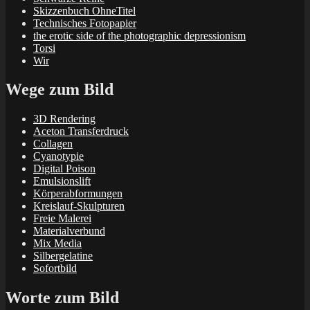
Skizzenbuch OhneTitel
Technisches Fotopapier
the erotic side of the photographic depressionism
Torsi
Wir
Wege zum Bild
3D Rendering
Aceton Transferdruck
Collagen
Cyanotypie
Digital Poison
Emulsionslift
Körperabformungen
Kreislauf-Skulpturen
Freie Malerei
Materialverbund
Mix Media
Silbergelatine
Sofortbild
Worte zum Bild