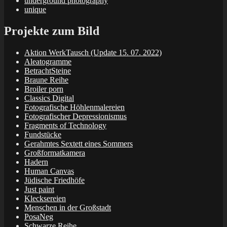
underground photography
unique
Projekte zum Bild
Aktion WerkTausch (Update 15. 07. 2022)
Aleatogramme
BetrachtSteine
Braune Reihe
Broiler porn
Classics Digital
Fotografische Höhlenmalereien
Fotografischer Depressionismus
Fragments of Technology
Fundstücke
Gerahmtes Sextett eines Sommers
Großformatkamera
Hadern
Human Canvas
Jüdische Friedhöfe
Just paint
Klecksereien
Menschen in der Großstadt
PosaNeg
Schwarze Reihe