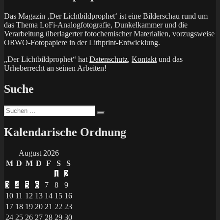
Das Magazin ‚Der Lichtbildprophet‘ ist eine Bilderschau rund um
das Thema LoFi-Analogfotografie, Dunkelkammer und die
Verarbeitung überlagerter fotochemischer Materialien, vorzugsweise
ORWO-Fotopapiere in der Lithprint-Entwicklung.
„Der Lichtbildprophet“ hat
Datenschutz
,
Kontakt
und das
Urheberrecht an seinen Arbeiten!
Suche
Suchen
Suchen
nach:
Kalendarische Ordnung
August 2026
M
D
M
D
F
S
S
1
2
3
4
5
6
7
8
9
10
11
12
13
14
15
16
17
18
19
20
21
22
23
24
25
26
27
28
29
30