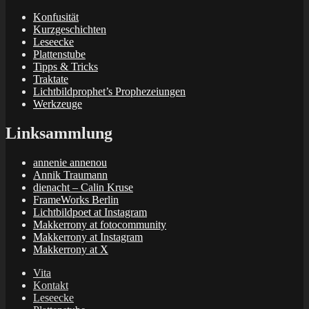
Konfusität
Kurzgeschichten
Leseecke
Plattenstube
Tipps & Tricks
Traktate
Lichtbildprophet’s Prophezeiungen
Werkzeuge
Linksammlung
annenie annenou
Annik Traumann
dienacht – Calin Kruse
FrameWorks Berlin
Lichtbildpoet at Instagram
Makkerrony at fotocommunity
Makkerrony at Instagram
Makkerrony at X
Vita
Kontakt
Leseecke