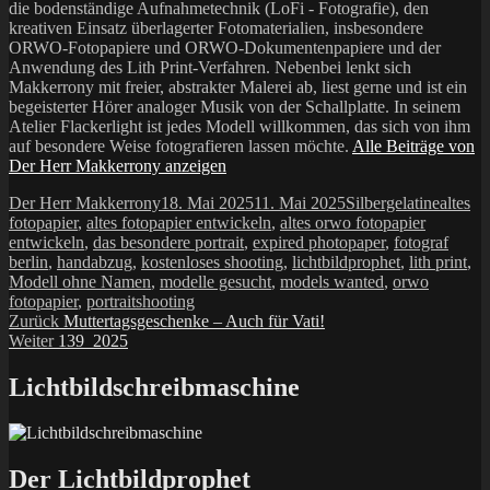
die bodenständige Aufnahmetechnik (LoFi - Fotografie), den
kreativen Einsatz überlagerter Fotomaterialien, insbesondere
ORWO-Fotopapiere und ORWO-Dokumentenpapiere und der
Anwendung des Lith Print-Verfahren. Nebenbei lenkt sich
Makkerrony mit freier, abstrakter Malerei ab, liest gerne und ist ein
begeisterter Hörer analoger Musik von der Schallplatte. In seinem
Atelier Flackerlight ist jedes Modell willkommen, das sich von ihm
auf besondere Weise fotografieren lassen möchte.
Alle Beiträge von
Der Herr Makkerrony anzeigen
Autor
Veröffentlicht
Kategorien
Schlag
Der Herr Makkerrony
18. Mai 2025
11. Mai 2025
Silbergelatine
altes
am
fotopapier
,
altes fotopapier entwickeln
,
altes orwo fotopapier
entwickeln
,
das besondere portrait
,
expired photopaper
,
fotograf
berlin
,
handabzug
,
kostenloses shooting
,
lichtbildprophet
,
lith print
,
Modell ohne Namen
,
modelle gesucht
,
models wanted
,
orwo
fotopapier
,
portraitshooting
Beitragsnavigation
Vorheriger
Zurück
Muttertagsgeschenke – Auch für Vati!
Nächster
Beitrag:
Weiter
139_2025
Beitrag:
Lichtbildschreibmaschine
Der Lichtbildprophet