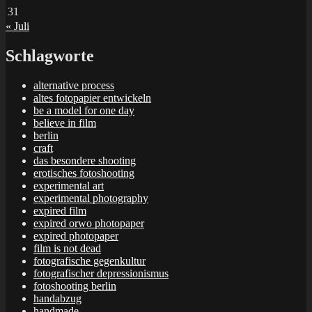
31
« Juli
Schlagworte
alternative process
altes fotopapier entwickeln
be a model for one day
believe in film
berlin
craft
das besondere shooting
erotisches fotoshooting
experimental art
experimental photography
expired film
expired orwo photopaper
expired photopaper
film is not dead
fotografische gegenkultur
fotografischer depressionismus
fotoshooting berlin
handabzug
handmade