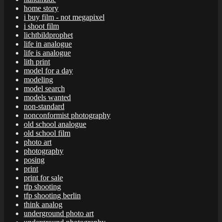
home story
i buy film - not megapixel
i shoot film
lichtbildprophet
life in analogue
life is analogue
lith print
model for a day
modeling
model search
models wanted
non-standard
nonconformist photography
old school analogue
old school film
photo art
photography
posing
print
print for sale
tfp shooting
tfp shooting berlin
think analog
underground photo art