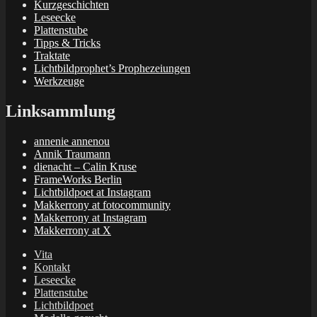
Kurzgeschichten
Leseecke
Plattenstube
Tipps & Tricks
Traktate
Lichtbildprophet’s Prophezeiungen
Werkzeuge
Linksammlung
annenie annenou
Annik Traumann
dienacht – Calin Kruse
FrameWorks Berlin
Lichtbildpoet at Instagram
Makkerrony at fotocommunity
Makkerrony at Instagram
Makkerrony at X
Vita
Kontakt
Leseecke
Plattenstube
Lichtbildpoet