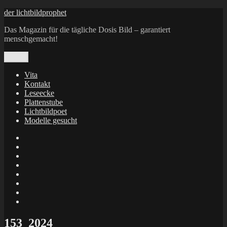
Zum
der lichtbildprophet
Inhalt
Das Magazin für die tägliche Dosis Bild – garantiert
springen
menschgemacht!
Menü
Vita
Kontakt
Leseecke
Plattenstube
Lichtbildpoet
Modelle gesucht
annenie
annenou
Annik
Traumann
dienacht
–
FrameWorks
Calin
Berlin
Lichtbildpoet
Kruse
at
Makkerrony
Instagram
at
Makkerrony
fotocommunity
at
Makkerrony
Instagram
at
X
153_2024