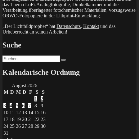
das Thema LoFi-Analogfotografie, Dunkelkammer und die
Verarbeitung überlagerter fotochemischer Materialien, vorzugsweise
ORWO-Fotopapiere in der Lithprint-Entwicklung.
„Der Lichtbildprophet“ hat
Datenschutz
,
Kontakt
und das
Urheberrecht an seinen Arbeiten!
Suche
Suchen
Suchen
nach:
Kalendarische Ordnung
August 2026
M
D
M
D
F
S
S
1
2
3
4
5
6
7
8
9
10
11
12
13
14
15
16
17
18
19
20
21
22
23
24
25
26
27
28
29
30
31