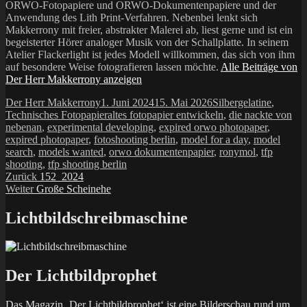
ORWO-Fotopapiere und ORWO-Dokumentenpapiere und der
Anwendung des Lith Print-Verfahren. Nebenbei lenkt sich
Makkerrony mit freier, abstrakter Malerei ab, liest gerne und ist ein
begeisterter Hörer analoger Musik von der Schallplatte. In seinem
Atelier Flackerlight ist jedes Modell willkommen, das sich von ihm
auf besondere Weise fotografieren lassen möchte.
Alle Beiträge von
Der Herr Makkerrony anzeigen
Autor
Veröffentlicht
Kategorien
Der Herr Makkerrony
1. Juni 2024
15. Mai 2026
Silbergelatine
,
am
Schlagwörter
Technisches Fotopapier
altes fotopapier entwickeln
,
die nackte von
nebenan
,
experimental developing
,
expired orwo photopaper
,
expired photopaper
,
fotoshooting berlin
,
model for a day
,
model
search
,
models wanted
,
orwo dokumentenpapier
,
ronymol
,
tfp
shooting
,
tfp shooting berlin
Beitragsnavigation
Vorheriger
Zurück
152_2024
Nächster
Beitrag:
Weiter
Große Scheinehe
Beitrag:
Lichtbildschreibmaschine
Der Lichtbildprophet
Das Magazin ‚Der Lichtbildprophet‘ ist eine Bilderschau rund um