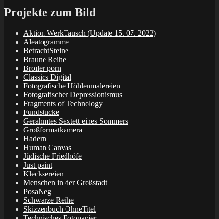
Projekte zum Bild
Aktion WerkTausch (Update 15. 07. 2022)
Aleatogramme
BetrachtSteine
Braune Reihe
Broiler porn
Classics Digital
Fotografische Höhlenmalereien
Fotografischer Depressionismus
Fragments of Technology
Fundstücke
Gerahmtes Sextett eines Sommers
Großformatkamera
Hadern
Human Canvas
Jüdische Friedhöfe
Just paint
Klecksereien
Menschen in der Großstadt
PosaNeg
Schwarze Reihe
Skizzenbuch OhneTitel
Technisches Fotopapier