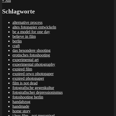
« Juli
Schlagworte
alternative process
altes fotopapier entwickeln
be a model for one day
believe in film
berlin
craft
das besondere shooting
erotisches fotoshooting
experimental art
experimental photography
expired film
expired orwo photopaper
expired photopaper
film is not dead
fotografische gegenkultur
fotografischer depressionismus
fotoshooting berlin
handabzug
handmade
home story
i buy film - not megapixel