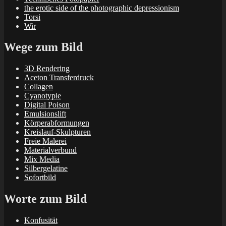
the erotic side of the photographic depressionism
Torsi
Wir
Wege zum Bild
3D Rendering
Aceton Transferdruck
Collagen
Cyanotypie
Digital Poison
Emulsionslift
Körperabformungen
Kreislauf-Skulpturen
Freie Malerei
Materialverbund
Mix Media
Silbergelatine
Sofortbild
Worte zum Bild
Konfusität