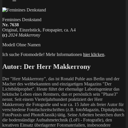
Feminines Denkstand
Nr. 7638
Original, Einzelstück, Fotopapier, ca. A4
(c)
2024 Makkerrony
Modell Ohne Namen
Ich suche Fotomodelle! Mehr Informationen
hier klicken
.
Autor:
Der Herr Makkerrony
Der "Herr Makkerrony", das ist Ronald Puhle aus Berlin und der
Macher des weltbekannten und einzigartigen Magazins "Der
Lichtbildprophet". Heute führt der ehemalige Laboringenieur das
hektische Leben eines Rentners, das er persönlich sein "Phase3"
nennt. Seit einem Vierteljahrhundert praktiziert der Herr
Makkerrony die Fotografie und war ca. 15 Jahre als freier Autor für
verschiedene Fotofachzeitschriften (z.B. fotoMagazin, Dipitalphoto,
FotoPraxis und PhotoKlassik) tätig. Seine Arbeiten bestechen durch
die bodenständige Aufnahmetechnik (LoFi - Fotografie), den
kreativen Einsatz überlagerter Fotomaterialien, insbesondere