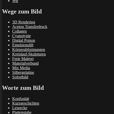
Wir
Wege zum Bild
3D Rendering
Aceton Transferdruck
Collagen
Cyanotypie
Digital Poison
Emulsionslift
Körperabformungen
Kreislauf-Skulpturen
Freie Malerei
Materialverbund
Mix Media
Silbergelatine
Sofortbild
Worte zum Bild
Konfusität
Kurzgeschichten
Leseecke
Plattenstube