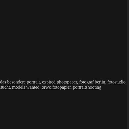
das besondere portrait
,
expired photopaper
,
fotograf berlin
,
fotostudio
sucht
,
models wanted
,
orwo fotopapier
,
portraitshooting