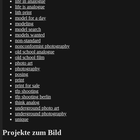
life in analogue
life is analogue
lith print
model for a day
modeling
model search
models wanted
non-standard
nonconformist photography
old school analogue
old school film
photo art
photography
posing
print
print for sale
tfp shooting
tfp shooting berlin
think analog
underground photo art
underground photography
unique
Projekte zum Bild