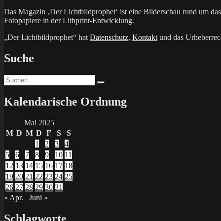
Das Magazin ‚Der Lichtbildprophet‘ ist eine Bilderschau rund um d
Fotopapiere in der Lithprint-Entwicklung.
„Der Lichtbildprophet“ hat
Datenschutz
,
Kontakt
und das Urheberrech
Suche
Suchen
Suchen
nach:
Kalendarische Ordnung
Mai 2025
M
D
M
D
F
S
S
1
2
3
4
5
6
7
8
9
10
11
12
13
14
15
16
17
18
19
20
21
22
23
24
25
26
27
28
29
30
31
« Apr.
Juni »
Schlagworte