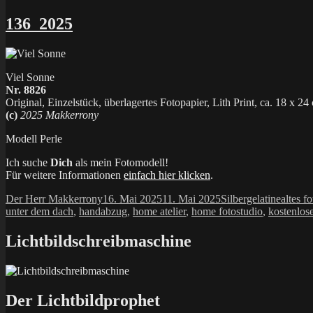
136_2025
Viel Sonne
Nr. 8826
Original, Einzelstück, überlagertes Fotopapier, Lith Print, ca. 18 x 24
(c)
2025 Makkerrony
Modell Perle
Ich suche
Dich
als mein Fotomodell!
Für weitere Informationen
einfach hier klicken
.
Autor
Veröffentlicht
Kategorien
Schlag
Der Herr Makkerrony
16. Mai 2025
11. Mai 2025
Silbergelatine
altes f
am
unter dem dach
,
handabzug
,
home atelier
,
home fotostudio
,
kostenlos
Lichtbildschreibmaschine
Der Lichtbildprophet