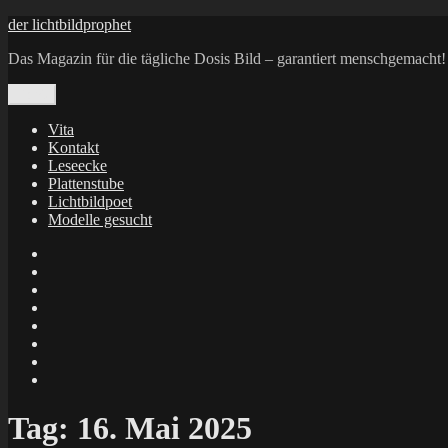
Zum
der lichtbildprophet
Inhalt
Das Magazin für die tägliche Dosis Bild – garantiert menschgemacht!
springen
Menü
Vita
Kontakt
Leseecke
Plattenstube
Lichtbildpoet
Modelle gesucht
annenie
annenou
Annik
Traumann
dienacht
–
FrameWorks
Calin
Berlin
Lichtbildpoet
Kruse
at
Makkerrony
Instagram
at
Makkerrony
fotocommunity
at
Makkerrony
Instagram
at
X
Tag:
16. Mai 2025