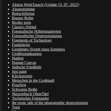
Aktion WerkTausch (Update 15. 07. 2022)
Aleatogramme
BetrachtSteine
Braune Reihe
Broiler porn
Classics Digital
Fotografische Höhlenmalereien
Fotografischer Depressionismus
Fragments of Technology
Fundstücke
Gerahmtes Sextett eines Sommers
Großformatkamera
Hadern
Human Canvas
Jüdische Friedhöfe
Just paint
Klecksereien
Menschen in der Großstadt
PosaNeg
Schwarze Reihe
Skizzenbuch OhneTitel
Technisches Fotopapier
the erotic side of the photographic depressionism
Torsi