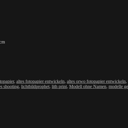
 cm
wörter
otopapier
,
altes fotopapier entwickeln
,
altes orwo fotopapier entwickeln
,
es shooting
,
lichtbildprophet
,
lith print
,
Modell ohne Namen
,
modelle ge