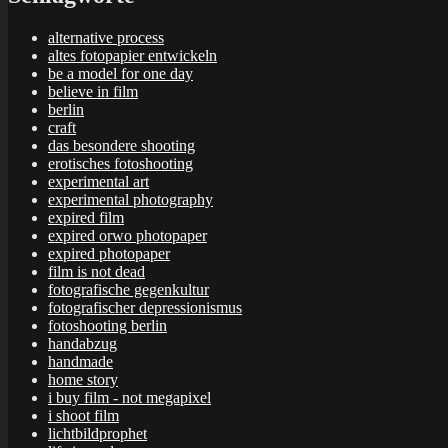
alternative process
altes fotopapier entwickeln
be a model for one day
believe in film
berlin
craft
das besondere shooting
erotisches fotoshooting
experimental art
experimental photography
expired film
expired orwo photopaper
expired photopaper
film is not dead
fotografische gegenkultur
fotografischer depressionismus
fotoshooting berlin
handabzug
handmade
home story
i buy film - not megapixel
i shoot film
lichtbildprophet