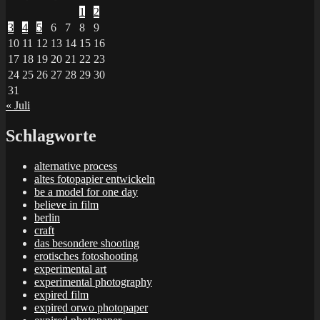
1
2
3
4
5
6
7
8
9
10
11
12
13
14
15
16
17
18
19
20
21
22
23
24
25
26
27
28
29
30
31
« Juli
Schlagworte
alternative process
altes fotopapier entwickeln
be a model for one day
believe in film
berlin
craft
das besondere shooting
erotisches fotoshooting
experimental art
experimental photography
expired film
expired orwo photopaper