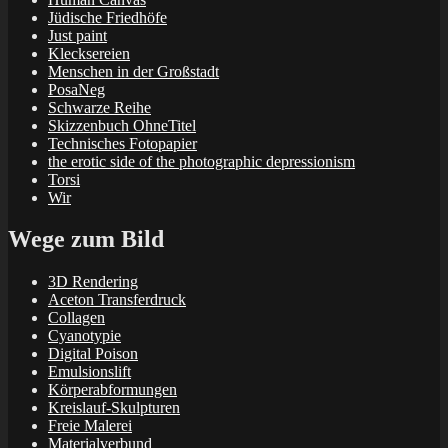
Jüdische Friedhöfe
Just paint
Klecksereien
Menschen in der Großstadt
PosaNeg
Schwarze Reihe
Skizzenbuch OhneTitel
Technisches Fotopapier
the erotic side of the photographic depressionism
Torsi
Wir
Wege zum Bild
3D Rendering
Aceton Transferdruck
Collagen
Cyanotypie
Digital Poison
Emulsionslift
Körperabformungen
Kreislauf-Skulpturen
Freie Malerei
Materialverbund