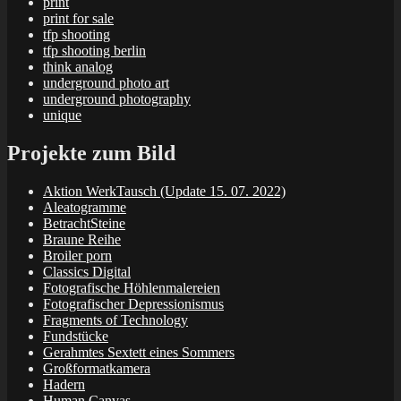
print
print for sale
tfp shooting
tfp shooting berlin
think analog
underground photo art
underground photography
unique
Projekte zum Bild
Aktion WerkTausch (Update 15. 07. 2022)
Aleatogramme
BetrachtSteine
Braune Reihe
Broiler porn
Classics Digital
Fotografische Höhlenmalereien
Fotografischer Depressionismus
Fragments of Technology
Fundstücke
Gerahmtes Sextett eines Sommers
Großformatkamera
Hadern
Human Canvas