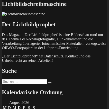
Lichtbildschreibmaschine
Der Lichtbildprophet
Das Magazin ‚Der Lichtbildprophet‘ ist eine Bilderschau rund um
das Thema LoFi-Analogfotografie, Dunkelkammer und die
Verarbeitung überlagerter fotochemischer Materialien, vorzugsweise
ORWO-Fotopapiere in der Lithprint-Entwicklung.
„Der Lichtbildprophet“ hat
Datenschutz
,
Kontakt
und das
Urheberrecht an seinen Arbeiten!
Suche
Suchen
Suchen
nach:
Kalendarische Ordnung
August 2026
M
D
M
D
F
S
S