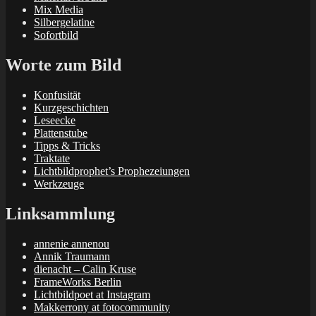
Mix Media
Silbergelatine
Sofortbild
Worte zum Bild
Konfusität
Kurzgeschichten
Leseecke
Plattenstube
Tipps & Tricks
Traktate
Lichtbildprophet’s Prophezeiungen
Werkzeuge
Linksammlung
annenie annenou
Annik Traumann
dienacht – Calin Kruse
FrameWorks Berlin
Lichtbildpoet at Instagram
Makkerrony at fotocommunity