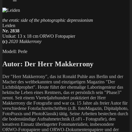
the erotic side of the photographic depressionism
Leiden
Nr. 2838
Unikat: 13 x 18 cm ORWO Fotopapier
(c)
2020 Makkerrony
Modell: Perle
Autor:
Der Herr Makkerrony
Der "Herr Makkerrony", das ist Ronald Puhle aus Berlin und der
Macher des weltbekannten und einzigartigen Magazins "Der
Lichtbildprophet". Heute führt der ehemalige Laboringenieur das
hektische Leben eines Rentners, das er persönlich sein "Phase3"
nennt. Seit einem Vierteljahrhundert praktiziert der Herr
Makkerrony die Fotografie und war ca. 15 Jahre als freier Autor für
verschiedene Fotofachzeitschriften (z.B. fotoMagazin, Dipitalphoto,
FotoPraxis und PhotoKlassik) tätig. Seine Arbeiten bestechen durch
die bodenständige Aufnahmetechnik (LoFi - Fotografie), den
kreativen Einsatz überlagerter Fotomaterialien, insbesondere
ORWO-Fotopapiere und ORWO-Dokumentenpapiere und der