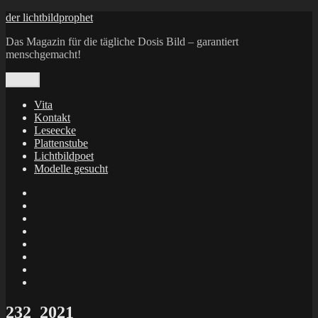
Zum
der lichtbildprophet
Inhalt
Das Magazin für die tägliche Dosis Bild – garantiert
springen
menschgemacht!
Menü
Vita
Kontakt
Leseecke
Plattenstube
Lichtbildpoet
Modelle gesucht
annenie
annenou
Annik
Traumann
dienacht
–
FrameWorks
Calin
Berlin
Lichtbildpoet
Kruse
at
Makkerrony
Instagram
at
Makkerrony
fotocommunity
at
Makkerrony
Instagram
at
X
232_2021