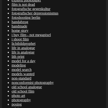
expired photopaper
film is not dead
fotografische gegenkultur
fotografischer depressionismus
fotoshooting berlin
handabzug
handmade
home story
i buy film - not megapixel
i shoot film
lichtbildprophet
life in analogue
life is analogue
lith print
model for a day
modeling
model search
models wanted
non-standard
nonconformist photography
old school analogue
old school film
photo art
photography
posing