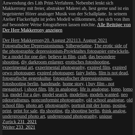
Anwendung des Lith Print-Verfahren. Nebenbei lenkt sich
Makkerrony mit freier, abstrakter Malerei ab, liest gerne und ist ein
begeisterter Hörer analoger Musik von der Schallplatte. In seinem
Atelier Flackerlight ist jedes Modell willkommen, das sich von ihm
auf besondere Weise fotografieren lassen möchte.
Alle Beiträge von
Der Herr Makkerrony anzeigen
Autor
Veröffentlicht
Kategorien
Der Herr Makkerrony
20. August 2021
13. August 2021
am
Fotografischer Depressionismus
,
Silbergelatine
,
The erotic side of
Schlagwörter
the photographic depressionism-Projekt
altes fotopapier entwickeln
,
be a model for one day
,
believe in film
,
craft
,
das besondere
shooting
,
diy darkroom enlarger
,
erotisches fotoshooting
,
experimental art
,
experimental photography
,
expired film
,
expired
orwo photopaper
,
expired photopaper
,
fairy lights
,
film is not dead
,
fotografische gegenkultur
,
fotografischer depressionismus
,
fotoshooting berlin
,
handmade
,
home story
,
i buy film - not
megapixel
,
i shoot film
,
life in analogue
,
life is analogue
,
lomo
,
lomo
lca
,
model for a day
,
model search
,
modeling
,
models wanted
,
neo
piktorialismus
,
nonconformist photography
,
old school analogue
,
old
school film
,
photo art
,
photography
,
portrait mit der lomo
,
posing
,
print
,
print for sale
,
tfp shooting
,
tfp shooting berlin
,
think analog
,
underground photo art
,
underground photography
,
unique
Beitragsnavigation
Vorheriger
Zurück
231_2021
Nächster
Beitrag:
Weiter
233_2021
Beitrag: