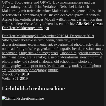
ORWO-Fotopapiere und ORWO-Dokumentenpapiere und der
Anwendung des Lith Print-Verfahren. Nebenbei lenkt sich
Makkerrony mit freier, abstrakter Malerei ab, liest gerne und ist ein
begeisterter Hörer analoger Musik von der Schallplatte. In seinem
Atelier Flackerlight ist jedes Modell willkommen, das sich von ihm
auf besondere Weise fotografieren lassen möchte.
Alle Beiträge von
Der Herr Makkerrony anzeigen
Autor
Veröffentlicht
Kategor
Der Herr Makkerrony
21. Dezember 2019
14. Dezember 2019
Schlagwörter
am
Silbergelatine
believe in film
,
berlin
,
cemetery
,
craft
,
depressionismus
,
experimental art
,
experimental photography
,
film is
not dead
,
fotografische gegenkultur
,
fotografischer depressionismus
,
handmade
,
i buy film - not megapixel
,
i shoot film
,
jewish cemetery
,
life in analogue
,
life is analogue
,
neo piktorialismus
,
nonconformist
photography
,
old school analogue
,
old school film
,
photo art
,
photography
,
print
,
print for sale
,
think analog
,
underground photo
art
,
underground photography
,
unique
Beitragsnavigation
Vorheriger
Zurück
349_2019
Nächster
Beitrag:
Weiter
351_2019
Beitrag:
Lichtbildschreibmaschine