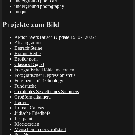
underground photo art
underground photography
unique
Projekte zum Bild
Aktion WerkTausch (Update 15. 07. 2022)
Aleatogramme
BetrachtSteine
Braune Reihe
Broiler porn
Classics Digital
Fotografische Höhlenmalereien
Fotografischer Depressionismus
Fragments of Technology
Fundstücke
Gerahmtes Sextett eines Sommers
Großformatkamera
Hadern
Human Canvas
Jüdische Friedhöfe
Just paint
Klecksereien
Menschen in der Großstadt
PosaNeg