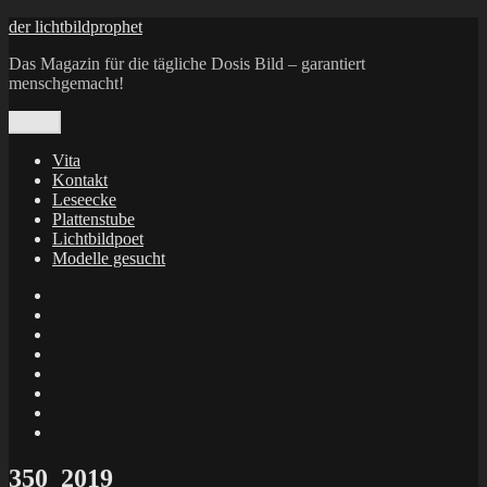
Zum
der lichtbildprophet
Inhalt
Das Magazin für die tägliche Dosis Bild – garantiert
springen
menschgemacht!
Menü
Vita
Kontakt
Leseecke
Plattenstube
Lichtbildpoet
Modelle gesucht
annenie
annenou
Annik
Traumann
dienacht
–
FrameWorks
Calin
Berlin
Lichtbildpoet
Kruse
at
Makkerrony
Instagram
at
Makkerrony
fotocommunity
at
Makkerrony
Instagram
at
X
350_2019