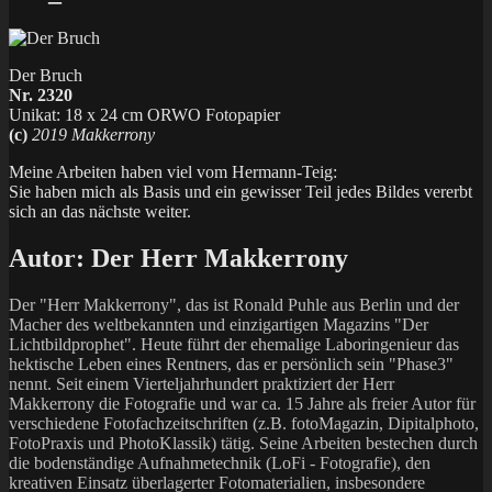
Der Bruch
Nr. 2320
Unikat: 18 x 24 cm ORWO Fotopapier
(c)
2019 Makkerrony
Meine Arbeiten haben viel vom Hermann-Teig:
Sie haben mich als Basis und ein gewisser Teil jedes Bildes vererbt
sich an das nächste weiter.
Autor:
Der Herr Makkerrony
Der "Herr Makkerrony", das ist Ronald Puhle aus Berlin und der
Macher des weltbekannten und einzigartigen Magazins "Der
Lichtbildprophet". Heute führt der ehemalige Laboringenieur das
hektische Leben eines Rentners, das er persönlich sein "Phase3"
nennt. Seit einem Vierteljahrhundert praktiziert der Herr
Makkerrony die Fotografie und war ca. 15 Jahre als freier Autor für
verschiedene Fotofachzeitschriften (z.B. fotoMagazin, Dipitalphoto,
FotoPraxis und PhotoKlassik) tätig. Seine Arbeiten bestechen durch
die bodenständige Aufnahmetechnik (LoFi - Fotografie), den
kreativen Einsatz überlagerter Fotomaterialien, insbesondere