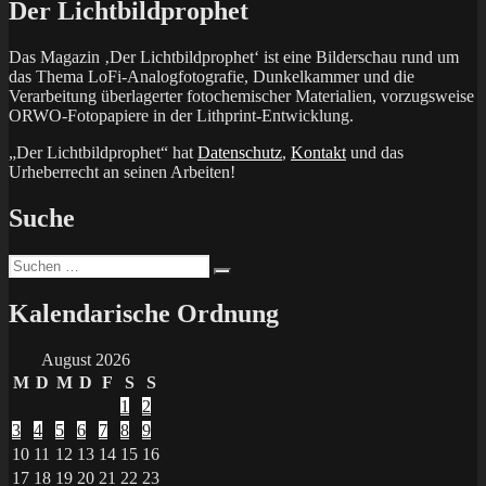
Der Lichtbildprophet
Das Magazin ‚Der Lichtbildprophet‘ ist eine Bilderschau rund um
das Thema LoFi-Analogfotografie, Dunkelkammer und die
Verarbeitung überlagerter fotochemischer Materialien, vorzugsweise
ORWO-Fotopapiere in der Lithprint-Entwicklung.
„Der Lichtbildprophet“ hat
Datenschutz
,
Kontakt
und das
Urheberrecht an seinen Arbeiten!
Suche
Suchen
Suchen
nach:
Kalendarische Ordnung
August 2026
M
D
M
D
F
S
S
1
2
3
4
5
6
7
8
9
10
11
12
13
14
15
16
17
18
19
20
21
22
23