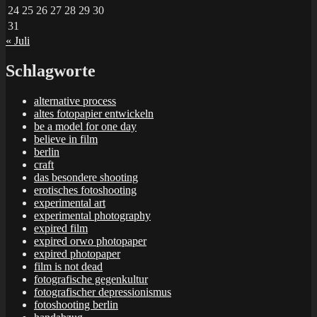
24
25
26
27
28
29
30
31
« Juli
Schlagworte
alternative process
altes fotopapier entwickeln
be a model for one day
believe in film
berlin
craft
das besondere shooting
erotisches fotoshooting
experimental art
experimental photography
expired film
expired orwo photopaper
expired photopaper
film is not dead
fotografische gegenkultur
fotografischer depressionismus
fotoshooting berlin