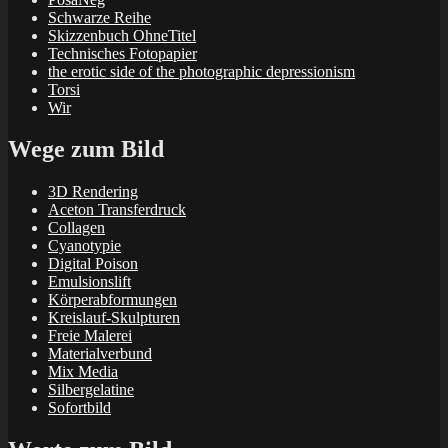
Schwarze Reihe
Skizzenbuch OhneTitel
Technisches Fotopapier
the erotic side of the photographic depressionism
Torsi
Wir
Wege zum Bild
3D Rendering
Aceton Transferdruck
Collagen
Cyanotypie
Digital Poison
Emulsionslift
Körperabformungen
Kreislauf-Skulpturen
Freie Malerei
Materialverbund
Mix Media
Silbergelatine
Sofortbild