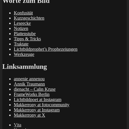
Worte zum Bild
Konfusität
Kurzgeschichten
Leseecke
Notizen
Plattenstube
Tipps & Tricks
Traktate
Lichtbildprophet’s Prophezeiungen
Werkzeuge
Linksammlung
annenie annenou
Annik Traumann
dienacht – Calin Kruse
FrameWorks Berlin
Lichtbildpoet at Instagram
Makkerrony at fotocommunity
Makkerrony at Instagram
Makkerrony at X
Vita