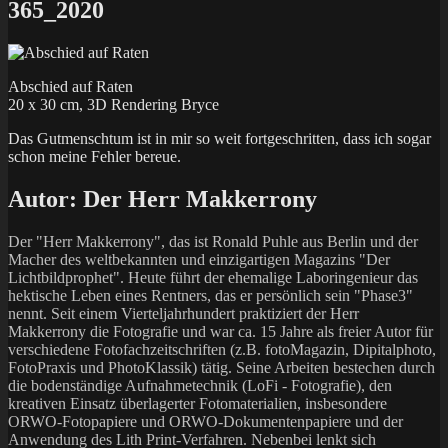
at
365_2020
Instagram
Abschied auf Raten
20 x 30 cm, 3D Rendering Bryce
Das Gutmenschtum ist in mir so weit fortgeschritten, dass ich sogar
schon meine Fehler bereue.
Autor:
Der Herr Makkerrony
Der "Herr Makkerrony", das ist Ronald Puhle aus Berlin und der
Macher des weltbekannten und einzigartigen Magazins "Der
Lichtbildprophet". Heute führt der ehemalige Laboringenieur das
hektische Leben eines Rentners, das er persönlich sein "Phase3"
nennt. Seit einem Vierteljahrhundert praktiziert der Herr
Makkerrony die Fotografie und war ca. 15 Jahre als freier Autor für
verschiedene Fotofachzeitschriften (z.B. fotoMagazin, Dipitalphoto,
FotoPraxis und PhotoKlassik) tätig. Seine Arbeiten bestechen durch
die bodenständige Aufnahmetechnik (LoFi - Fotografie), den
kreativen Einsatz überlagerter Fotomaterialien, insbesondere
ORWO-Fotopapiere und ORWO-Dokumentenpapiere und der
Anwendung des Lith Print-Verfahren. Nebenbei lenkt sich