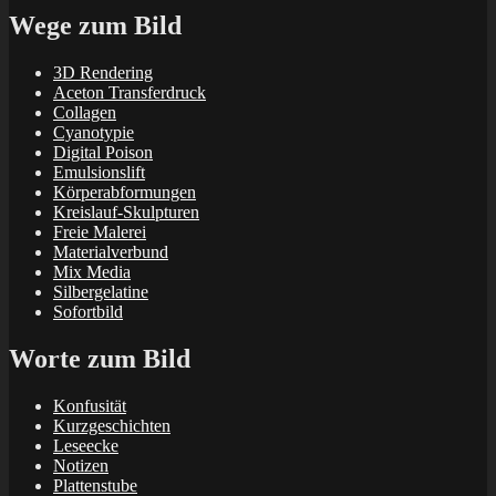
Wege zum Bild
3D Rendering
Aceton Transferdruck
Collagen
Cyanotypie
Digital Poison
Emulsionslift
Körperabformungen
Kreislauf-Skulpturen
Freie Malerei
Materialverbund
Mix Media
Silbergelatine
Sofortbild
Worte zum Bild
Konfusität
Kurzgeschichten
Leseecke
Notizen
Plattenstube