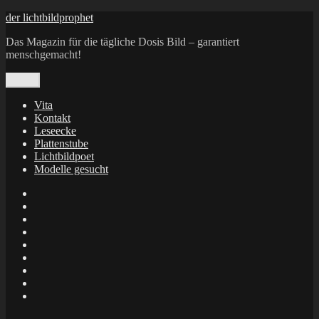
Zum
der lichtbildprophet
Inhalt
Das Magazin für die tägliche Dosis Bild – garantiert
springen
menschgemacht!
Menü
Vita
Kontakt
Leseecke
Plattenstube
Lichtbildpoet
Modelle gesucht
annenie
annenou
Annik
Traumann
dienacht
–
FrameWorks
Calin
Berlin
Lichtbildpoet
Kruse
at
Makkerrony
Instagram
at
Makkerrony
fotocommunity
at
Makkerrony
Instagram
at
Ronald
X
Puhle