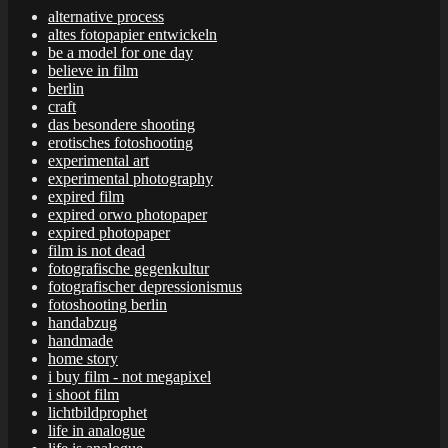
alternative process
altes fotopapier entwickeln
be a model for one day
believe in film
berlin
craft
das besondere shooting
erotisches fotoshooting
experimental art
experimental photography
expired film
expired orwo photopaper
expired photopaper
film is not dead
fotografische gegenkultur
fotografischer depressionismus
fotoshooting berlin
handabzug
handmade
home story
i buy film - not megapixel
i shoot film
lichtbildprophet
life in analogue