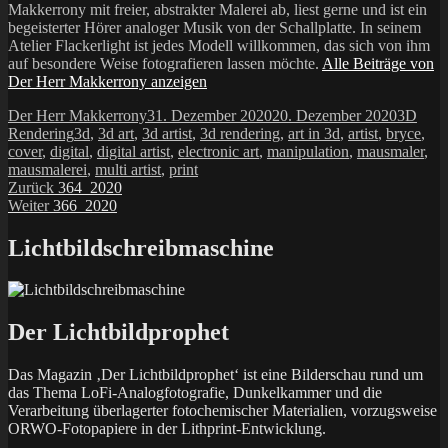
Makkerrony mit freier, abstrakter Malerei ab, liest gerne und ist ein
begeisterter Hörer analoger Musik von der Schallplatte. In seinem
Atelier Flackerlight ist jedes Modell willkommen, das sich von ihm
auf besondere Weise fotografieren lassen möchte.
Alle Beiträge von
Der Herr Makkerrony anzeigen
Autor
Veröffentlicht
Kategor
Der Herr Makkerrony
31. Dezember 2020
20. Dezember 2020
3D
Schlagwörter
am
Rendering
3d
,
3d art
,
3d artist
,
3d rendering
,
art in 3d
,
artist
,
bryce
,
cover
,
digital
,
digital artist
,
electronic art
,
manipulation
,
mausmaler
,
mausmalerei
,
multi artist
,
print
Beitragsnavigation
Vorheriger
Zurück
364_2020
Nächster
Beitrag:
Weiter
366_2020
Beitrag:
Lichtbildschreibmaschine
Der Lichtbildprophet
Das Magazin ‚Der Lichtbildprophet‘ ist eine Bilderschau rund um
das Thema LoFi-Analogfotografie, Dunkelkammer und die
Verarbeitung überlagerter fotochemischer Materialien, vorzugsweise
ORWO-Fotopapiere in der Lithprint-Entwicklung.