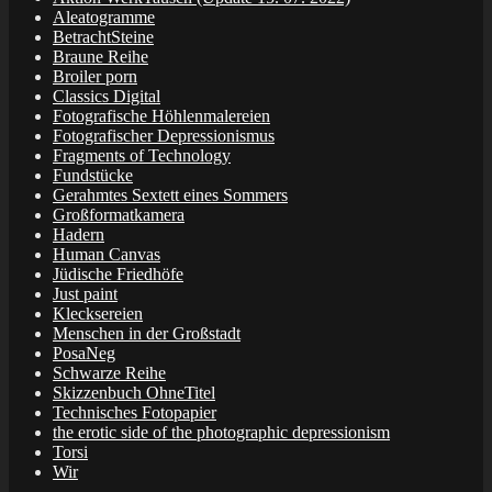
Aleatogramme
BetrachtSteine
Braune Reihe
Broiler porn
Classics Digital
Fotografische Höhlenmalereien
Fotografischer Depressionismus
Fragments of Technology
Fundstücke
Gerahmtes Sextett eines Sommers
Großformatkamera
Hadern
Human Canvas
Jüdische Friedhöfe
Just paint
Klecksereien
Menschen in der Großstadt
PosaNeg
Schwarze Reihe
Skizzenbuch OhneTitel
Technisches Fotopapier
the erotic side of the photographic depressionism
Torsi
Wir