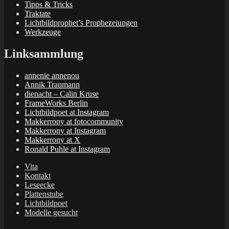
Tipps & Tricks
Traktate
Lichtbildprophet’s Prophezeiungen
Werkzeuge
Linksammlung
annenie annenou
Annik Traumann
dienacht – Calin Kruse
FrameWorks Berlin
Lichtbildpoet at Instagram
Makkerrony at fotocommunity
Makkerrony at Instagram
Makkerrony at X
Ronald Puhle at Instagram
Vita
Kontakt
Leseecke
Plattenstube
Lichtbildpoet
Modelle gesucht