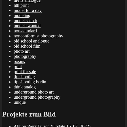
life is analogue
lith print
model for a day
modeling
model search
models wanted
non-standard
nonconformist photography
old school analogue
old school film
photo art
photography
posing
print
print for sale
tfp shooting
tfp shooting berlin
think analog
underground photo art
underground photography
unique
Projekte zum Bild
Aktion WerkTausch (Update 15. 07. 2022)