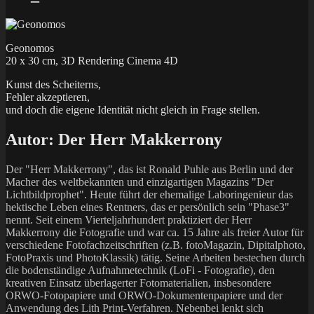
Geonomos
20 x 30 cm, 3D Rendering Cinema 4D
Kunst des Scheiterns,
Fehler akzeptieren,
und doch die eigene Identität nicht gleich in Frage stellen.
Autor:
Der Herr Makkerrony
Der "Herr Makkerrony", das ist Ronald Puhle aus Berlin und der
Macher des weltbekannten und einzigartigen Magazins "Der
Lichtbildprophet". Heute führt der ehemalige Laboringenieur das
hektische Leben eines Rentners, das er persönlich sein "Phase3"
nennt. Seit einem Vierteljahrhundert praktiziert der Herr
Makkerrony die Fotografie und war ca. 15 Jahre als freier Autor für
verschiedene Fotofachzeitschriften (z.B. fotoMagazin, Dipitalphoto,
FotoPraxis und PhotoKlassik) tätig. Seine Arbeiten bestechen durch
die bodenständige Aufnahmetechnik (LoFi - Fotografie), den
kreativen Einsatz überlagerter Fotomaterialien, insbesondere
ORWO-Fotopapiere und ORWO-Dokumentenpapiere und der
Anwendung des Lith Print-Verfahren. Nebenbei lenkt sich