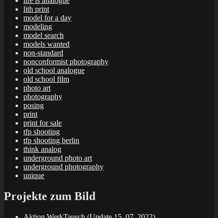
life is analogue
lith print
model for a day
modeling
model search
models wanted
non-standard
nonconformist photography
old school analogue
old school film
photo art
photography
posing
print
print for sale
tfp shooting
tfp shooting berlin
think analog
underground photo art
underground photography
unique
Projekte zum Bild
Aktion WerkTausch (Update 15. 07. 2022)