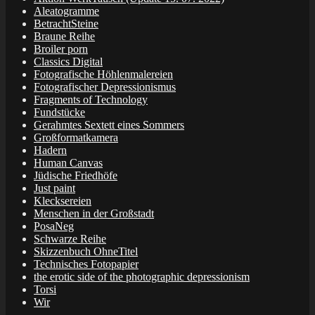
Aleatogramme
BetrachtSteine
Braune Reihe
Broiler porn
Classics Digital
Fotografische Höhlenmalereien
Fotografischer Depressionismus
Fragments of Technology
Fundstücke
Gerahmtes Sextett eines Sommers
Großformatkamera
Hadern
Human Canvas
Jüdische Friedhöfe
Just paint
Klecksereien
Menschen in der Großstadt
PosaNeg
Schwarze Reihe
Skizzenbuch OhneTitel
Technisches Fotopapier
the erotic side of the photographic depressionism
Torsi
Wir