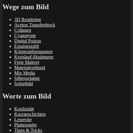
Wege zum Bild
3D Rendering
Aceton Transferdruck
Collagen
Cyanotypie
Digital Poison
Emulsionslift
Körperabformungen
Kreislauf-Skulpturen
Freie Malerei
Materialverbund
Mix Media
Silbergelatine
Sofortbild
Worte zum Bild
Konfusität
Kurzgeschichten
Leseecke
Plattenstube
Tipps & Tricks