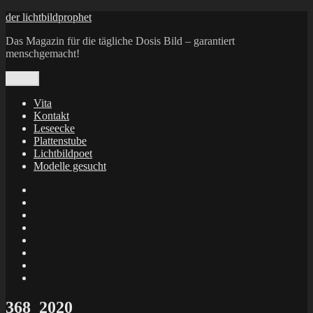
Zum
der lichtbildprophet
Inhalt
Das Magazin für die tägliche Dosis Bild – garantiert
springen
menschgemacht!
Menü
Vita
Kontakt
Leseecke
Plattenstube
Lichtbildpoet
Modelle gesucht
annenie
annenou
Annik
Traumann
dienacht
–
FrameWorks
Calin
Berlin
Lichtbildpoet
Kruse
at
Makkerrony
Instagram
at
Makkerrony
fotocommunity
at
Makkerrony
Instagram
at
X
368_2020