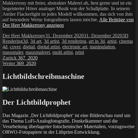
Makkerrony mit freier, abstrakter Malerei ab, liest gerne und ist ein
begeisterter Hörer analoger Musik von der Schallplatte. In seinem
Atelier Flackerlight ist jedes Modell willkommen, das sich von ihm
auf besondere Weise fotografieren lassen möchte.
Alle Beiträge von
Der Herr Makkerrony anzeigen
Autor
Veröffentlicht
Kategor
Der Herr Makkerrony
31. Dezember 2020
31. Dezember 2020
3D
Schlagwörter
am
Rendering
3d
,
3d art
,
3d artist
,
3d rendering
,
art in 3d
,
artist
,
cinema
4d
,
cover
,
digital
,
digital artist
,
electronic art
,
manipulation
,
mausmaler
,
mausmalerei
,
multi artist
,
print
Beitragsnavigation
Vorheriger
Zurück
367_2020
Nächster
Beitrag:
Weiter
369_2020
Beitrag:
Lichtbildschreibmaschine
Der Lichtbildprophet
Das Magazin ‚Der Lichtbildprophet‘ ist eine Bilderschau rund um
das Thema LoFi-Analogfotografie, Dunkelkammer und die
Verarbeitung überlagerter fotochemischer Materialien, vorzugsweise
ORWO-Fotopapiere in der Lithprint-Entwicklung.