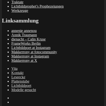
Traktate
Lichtbildprophet’s Prophezeiungen
Werkzeuge
Linksammlung
annenie annenou
Annik Traumann
dienacht – Calin Kruse
FrameWorks Berlin
Lichtbildpoet at Instagram
Makkerrony at fotocommunity
Makkerrony at Instagram
Makkerrony at X
Vita
Kontakt
Leseecke
Plattenstube
Lichtbildpoet
Modelle gesucht
annenie
annenou
Annik