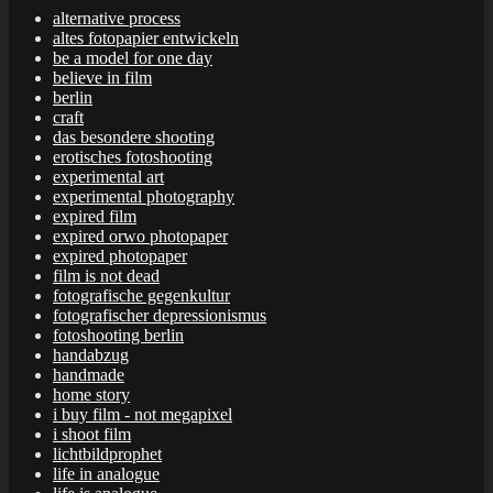
alternative process
altes fotopapier entwickeln
be a model for one day
believe in film
berlin
craft
das besondere shooting
erotisches fotoshooting
experimental art
experimental photography
expired film
expired orwo photopaper
expired photopaper
film is not dead
fotografische gegenkultur
fotografischer depressionismus
fotoshooting berlin
handabzug
handmade
home story
i buy film - not megapixel
i shoot film
lichtbildprophet
life in analogue