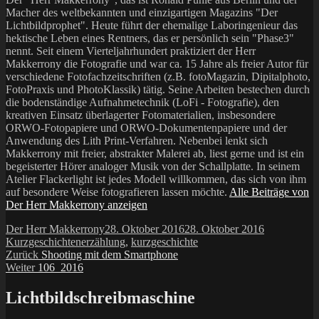
Macher des weltbekannten und einzigartigen Magazins "Der
Lichtbildprophet". Heute führt der ehemalige Laboringenieur das
hektische Leben eines Rentners, das er persönlich sein "Phase3"
nennt. Seit einem Vierteljahrhundert praktiziert der Herr
Makkerrony die Fotografie und war ca. 15 Jahre als freier Autor für
verschiedene Fotofachzeitschriften (z.B. fotoMagazin, Dipitalphoto,
FotoPraxis und PhotoKlassik) tätig. Seine Arbeiten bestechen durch
die bodenständige Aufnahmetechnik (LoFi - Fotografie), den
kreativen Einsatz überlagerter Fotomaterialien, insbesondere
ORWO-Fotopapiere und ORWO-Dokumentenpapiere und der
Anwendung des Lith Print-Verfahren. Nebenbei lenkt sich
Makkerrony mit freier, abstrakter Malerei ab, liest gerne und ist ein
begeisterter Hörer analoger Musik von der Schallplatte. In seinem
Atelier Flackerlight ist jedes Modell willkommen, das sich von ihm
auf besondere Weise fotografieren lassen möchte.
Alle Beiträge von
Der Herr Makkerrony anzeigen
Autor
Veröffentlicht
Kategorien
Der Herr Makkerrony
28. Oktober 2016
28. Oktober 2016
Schlagwörter
am
Kurzgeschichten
erzählung
,
kurzgeschichte
Beitragsnavigation
Vorheriger
Zurück
Shooting mit dem Smartphone
Nächster
Beitrag:
Weiter
106_2016
Beitrag:
Lichtbildschreibmaschine