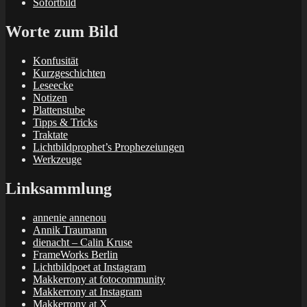
Sofortbild
Worte zum Bild
Konfusität
Kurzgeschichten
Leseecke
Notizen
Plattenstube
Tipps & Tricks
Traktate
Lichtbildprophet’s Prophezeiungen
Werkzeuge
Linksammlung
annenie annenou
Annik Traumann
dienacht – Calin Kruse
FrameWorks Berlin
Lichtbildpoet at Instagram
Makkerrony at fotocommunity
Makkerrony at Instagram
Makkerrony at X