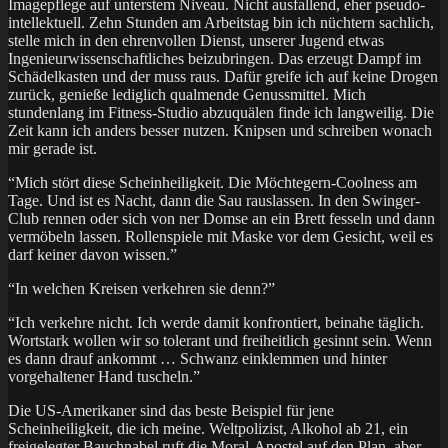
Imagepflege auf unterstem Niveau. Nicht ausfallend, eher pseudo-
intellektuell. Zehn Stunden am Arbeitstag bin ich nüchtern sachlich,
stelle mich in den ehrenvollen Dienst, unserer Jugend etwas
Ingenieurwissenschaftliches beizubringen. Das erzeugt Dampf im
Schädelkasten und der muss raus. Dafür greife ich auf keine Drogen
zurück, genieße lediglich qualmende Genussmittel. Mich
stundenlang im Fitness-Studio abzuquälen finde ich langweilig. Die
Zeit kann ich anders besser nutzen. Knipsen und schreiben wonach
mir gerade ist.
“Mich stört diese Scheinheiligkeit. Die Möchtegern-Coolness am
Tage. Und ist es Nacht, dann die Sau rauslassen. In den Swinger-
Club rennen oder sich von ner Domse an ein Brett fesseln und dann
vermöbeln lassen. Rollenspiele mit Maske vor dem Gesicht, weil es
darf keiner davon wissen.”
“In welchen Kreisen verkehren sie denn?”
“Ich verkehre nicht. Ich werde damit konfrontiert, beinahe täglich.
Wortstark wollen wir so tolerant und freiheitlich gesinnt sein. Wenn
es dann drauf ankommt … Schwanz einklemmen und hinter
vorgehaltener Hand tuscheln.”
Die US-Amerikaner sind das beste Beispiel für jene
Scheinheiligkeit, die ich meine. Weltpolizist, Alkohol ab 21, ein
freigelegter Bauchnabel ruft die Moral-Apostel auf den Plan, aber