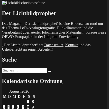
Der Lichtbildprophet
Das Magazin ‚Der Lichtbildprophet‘ ist eine Bilderschau rund um
das Thema LoFi-Analogfotografie, Dunkelkammer und die
Verarbeitung überlagerter fotochemischer Materialien, vorzugsweise
ORWO-Fotopapiere in der Lithprint-Entwicklung.
„Der Lichtbildprophet“ hat
Datenschutz
,
Kontakt
und das
Urheberrecht an seinen Arbeiten!
Suche
Suchen
Suchen
nach:
Kalendarische Ordnung
August 2026
M
D
M
D
F
S
S
1
2
3
4
5
6
7
8
9