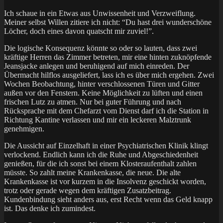
Ich schaue in ein Etwas aus Unwissenheit und Verzweiflung.
Meiner selbst Willen zitiere ich nicht: “Du hast drei wunderschöne
Löcher, doch eines davon quatscht mir zuviel!”.
Die logische Konsequenz könnte so oder so lauten, dass zwei
kräftige Herren das Zimmer betreten, mir eine hinten zuknöpfende
Jeansjacke anlegen und beruhigend auf mich einreden. Der
Übermacht hilflos ausgeliefert, lass ich es über mich ergehen. Zwei
Wochen Beobachtung, hinter verschlossenen Türen und Gitter
außen vor den Fenstern. Keine Möglichkeit zu lüften und einen
frischen Lutz zu atmen. Nur bei guter Führung und nach
Rücksprache mit dem Chefarzt vom Dienst darf ich die Station in
Richtung Kantine verlassen und mir ein leckeren Malztrunk
genehmigen.
Die Aussicht auf Einzelhaft in einer Psychiatrischen Klinik klingt
verlockend. Endlich kann ich die Ruhe und Abgeschiedenheit
genießen, für die ich sonst bei einem Klosteraufenthalt zahlen
müsste. So zahlt meine Krankenkasse, die neue. Die alte
Krankenkasse ist vor kurzem in die Insolvenz geschickt worden,
trotz oder gerade wegen dem kräftigen Zusatzbeitrag.
Kundenbindung sieht anders aus, erst Recht wenn das Geld knapp
ist. Das denke ich zumindest.