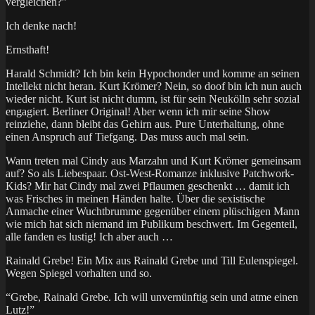
vergleichen?”
Ich denke nach!
Ernsthaft!
Harald Schmidt? Ich bin kein Hypochonder und komme an seinen
Intellekt nicht heran. Kurt Krömer? Nein, so doof bin ich nun auch
wieder nicht. Kurt ist nicht dumm, ist für sein Neukölln sehr sozial
engagiert. Berliner Original! Aber wenn ich mir seine Show
reinziehe, dann bleibt das Gehirn aus. Pure Unterhaltung, ohne
einen Anspruch auf Tiefgang. Das muss auch mal sein.
Wann treten mal Cindy aus Marzahn und Kurt Krömer gemeinsam
auf? So als Liebespaar. Ost-West-Romanze inklusive Patchwork-
Kids? Mir hat Cindy mal zwei Pflaumen geschenkt … damit ich
was Frisches in meinen Händen halte. Über die sexistische
Anmache einer Wuchtbrumme gegenüber einem plüschigen Mann
wie mich hat sich niemand im Publikum beschwert. Im Gegenteil,
alle fanden es lustig! Ich aber auch …
Rainald Grebe! Ein Mix aus Rainald Grebe und Till Eulenspiegel.
Wegen Spiegel vorhalten und so.
“Grebe, Rainald Grebe. Ich will unvernünftig sein und atme einen
Lutz!”