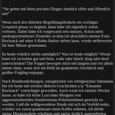
“Sie gehen mit ihren privaten Dingen ziemlich offen und öffentlich
um!”
Wenn nach den üblichen Begrüßungsfloskeln ein wichtiges
Gespräch genau so beginnt, dann habe ich eigentlich schon
verloren. Dabei hätte ich vorgewarnt sein müssen. Schon mein
niedergeschriebener Dreiteiler, in dem ich absichtlich meinen Foto-
Rucksack auf einer S-Bahn-Station stehen lasse, wurde stellenweise
für bare Münze genommen.
Ist heute wirklich nichts unmöglich? Was ist heute möglich? Woran
kann ich zwischen gut und böse, wahr oder falsch, klug oder doof
unterscheiden? Die Fragen bewegen mich seit langem und vor allem
immer dann, wenn sich ein Held als graduiertes Arschloch und
größter Feigling entpuppt.
Nach Bombendrohungen, missglückten wie erfolgreichen Attentaten
bin ich heute mit solchen fiktiven Geschichten a la “Einsamer
Rucksack” vorsichtiger geworden. Auch wenn ich meinen Wecker
hasse, so habe ich keine Lust eines Morgens von
aggressionsbereiten Sondereinsatz-PolizistenInnen geweckt zu
werden. Ließ die wildgewordene Horde mit sich im Vorfeld reden,
würden wir zuerst gemeinsam einen Kaffee nehmen, ich dürfte
meine Morgentoilette erledigen und meine ärztlich angeordneten