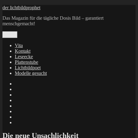
Zum
der lichtbildprophet
Inhalt
Das Magazin für die tägliche Dosis Bild – garantiert
springen
menschgemacht!
Menü
Vita
Kontakt
Leseecke
Plattenstube
Lichtbildpoet
Modelle gesucht
annenie
annenou
Annik
Traumann
dienacht
–
FrameWorks
Calin
Berlin
Lichtbildpoet
Kruse
at
Makkerrony
Instagram
at
Makkerrony
fotocommunity
at
Makkerrony
Instagram
at
X
Die neue Unsachlichkeit