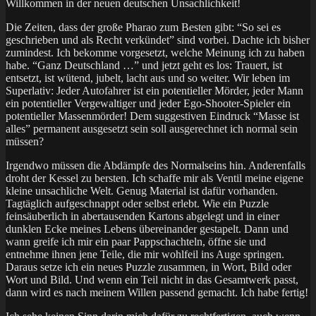
Willkommen in der neuen deutschen Unsachlichkeit!
Die Zeiten, dass der große Pharao zum Besten gibt: “So sei es
geschrieben und als Recht verkündet” sind vorbei. Dachte ich bisher
zumindest. Ich bekomme vorgesetzt, welche Meinung ich zu haben
habe. “Ganz Deutschland …” und jetzt geht es los: Trauert, ist
entsetzt, ist wütend, jubelt, lacht aus und so weiter. Wir leben im
Superlativ: Jeder Autofahrer ist ein potentieller Mörder, jeder Mann
ein potentieller Vergewaltiger und jeder Ego-Shooter-Spieler ein
potentieller Massenmörder! Dem suggestiven Eindruck “Masse ist
alles” permanent ausgesetzt sein soll ausgerechnet ich normal sein
müssen?
Irgendwo müssen die Abdämpfe des Normalseins hin. Anderenfalls
droht der Kessel zu bersten. Ich schaffe mir als Ventil meine eigene
kleine unsachliche Welt. Genug Material ist dafür vorhanden.
Tagtäglich aufgeschnappt oder selbst erlebt. Wie ein Puzzle
feinsäuberlich in abertausenden Kartons abgelegt und in einer
dunklen Ecke meines Lebens übereinander gestapelt. Dann und
wann greife ich mir ein paar Pappschachteln, öffne sie und
entnehme ihnen jene Teile, die mir wohlfeil ins Auge springen.
Daraus setze ich ein neues Puzzle zusammen, in Wort, Bild oder
Wort und Bild. Und wenn ein Teil nicht in das Gesamtwerk passt,
dann wird es nach meinem Willen passend gemacht. Ich habe fertig!