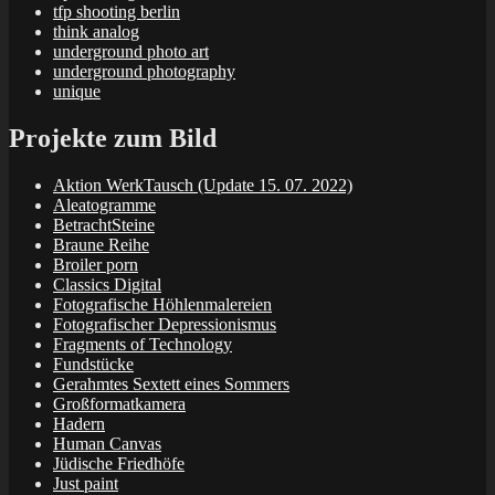
tfp shooting berlin
think analog
underground photo art
underground photography
unique
Projekte zum Bild
Aktion WerkTausch (Update 15. 07. 2022)
Aleatogramme
BetrachtSteine
Braune Reihe
Broiler porn
Classics Digital
Fotografische Höhlenmalereien
Fotografischer Depressionismus
Fragments of Technology
Fundstücke
Gerahmtes Sextett eines Sommers
Großformatkamera
Hadern
Human Canvas
Jüdische Friedhöfe
Just paint