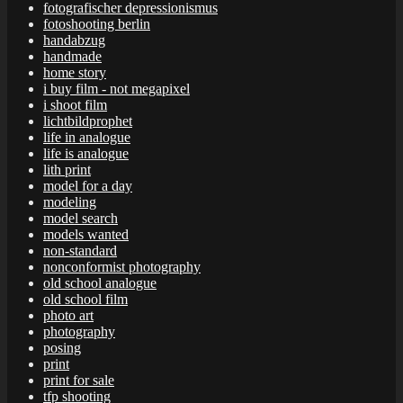
fotografischer depressionismus
fotoshooting berlin
handabzug
handmade
home story
i buy film - not megapixel
i shoot film
lichtbildprophet
life in analogue
life is analogue
lith print
model for a day
modeling
model search
models wanted
non-standard
nonconformist photography
old school analogue
old school film
photo art
photography
posing
print
print for sale
tfp shooting