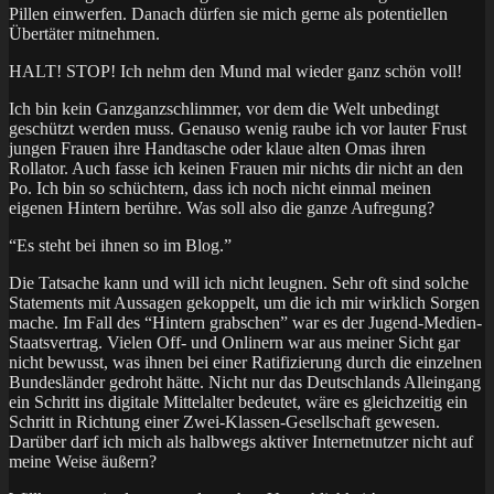
Pillen einwerfen. Danach dürfen sie mich gerne als potentiellen
Übertäter mitnehmen.
HALT! STOP! Ich nehm den Mund mal wieder ganz schön voll!
Ich bin kein Ganzganzschlimmer, vor dem die Welt unbedingt
geschützt werden muss. Genauso wenig raube ich vor lauter Frust
jungen Frauen ihre Handtasche oder klaue alten Omas ihren
Rollator. Auch fasse ich keinen Frauen mir nichts dir nicht an den
Po. Ich bin so schüchtern, dass ich noch nicht einmal meinen
eigenen Hintern berühre. Was soll also die ganze Aufregung?
“Es steht bei ihnen so im Blog.”
Die Tatsache kann und will ich nicht leugnen. Sehr oft sind solche
Statements mit Aussagen gekoppelt, um die ich mir wirklich Sorgen
mache. Im Fall des “Hintern grabschen” war es der Jugend-Medien-
Staatsvertrag. Vielen Off- und Onlinern war aus meiner Sicht gar
nicht bewusst, was ihnen bei einer Ratifizierung durch die einzelnen
Bundesländer gedroht hätte. Nicht nur das Deutschlands Alleingang
ein Schritt ins digitale Mittelalter bedeutet, wäre es gleichzeitig ein
Schritt in Richtung einer Zwei-Klassen-Gesellschaft gewesen.
Darüber darf ich mich als halbwegs aktiver Internetnutzer nicht auf
meine Weise äußern?