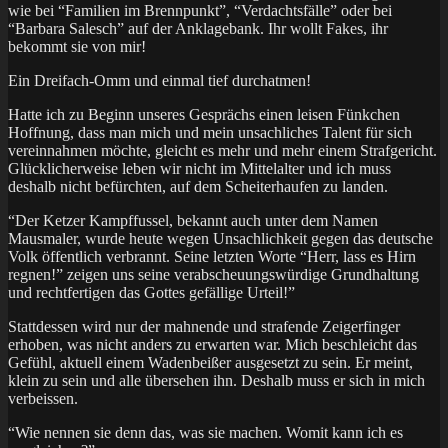
wie bei “Familien im Brennpunkt”, “Verdachtsfälle” oder bei
“Barbara Salesch” auf der Anklagebank. Ihr wollt Fakes, ihr
bekommt sie von mir!
Ein Dreifach-Omm und einmal tief durchatmen!
Hatte ich zu Beginn unseres Gesprächs einen leisen Fünkchen
Hoffnung, dass man mich und mein unsachliches Talent für sich
vereinnahmen möchte, gleicht es mehr und mehr einem Strafgericht.
Glücklicherweise leben wir nicht im Mittelalter und ich muss
deshalb nicht befürchten, auf dem Scheiterhaufen zu landen.
“Der Ketzer Kampffussel, bekannt auch unter dem Namen
Mausmaler, wurde heute wegen Unsachlichkeit gegen das deutsche
Volk öffentlich verbrannt. Seine letzten Worte “Herr, lass es Hirn
regnen!” zeigen uns seine verabscheuungswürdige Grundhaltung
und rechtfertigen das Gottes gefällige Urteil!”
Stattdessen wird nur der mahnende und strafende Zeigerfinger
erhoben, was nicht anders zu erwarten war. Mich beschleicht das
Gefühl, aktuell einem Wadenbeißer ausgesetzt zu sein. Er meint,
klein zu sein und alle übersehen ihn. Deshalb muss er sich in mich
verbeissen.
“Wie nennen sie denn das, was sie machen. Womit kann ich es