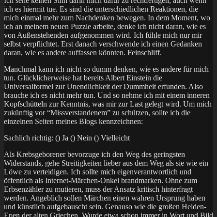
Ich sehe keinen Sinn darin mich dafür zu rechtfertigen, auch wenn
ich es hiermit tue. Es sind die unterschiedlichen Reaktionen, die
mich einmal mehr zum Nachdenken bewegen. In dem Moment, wo
ich an meinem neuen Puzzle arbeite, denke ich nicht daran, wie es
von Außenstehenden aufgenommen wird. Ich fühle mich nur mir
selbst verpflichtet. Erst danach verschwende ich einen Gedanken
daran, wie es andere auffassen könnten. Feinschliff.
Manchmal kann ich nicht so dumm denken, wie es andere für mich
tun. Glücklicherweise hat bereits Albert Einstein die
Universalformel zur Unendlichkeit der Dummheit erfunden. Also
brauche ich es nicht mehr tun. Und so nehme ich mit einem inneren
Kopfschütteln zur Kenntnis, was mir zur Last gelegt wird. Um mich
zukünftig vor “Missverstandenem” zu schützen, sollte ich die
einzelnen Seiten meines Blogs kennzeichnen:
Sachlich richtig: () Ja () Nein () Vielleicht
Als Krebsgeborener bevorzuge ich den Weg des geringsten
Widerstands, gehe Streitigkeiten lieber aus dem Weg als sie wie ein
Löwe zu verteidigen. Ich sollte mich eigenverantwortlich und
öffentlich als Internet-Märchen-Onkel brandmarken. Ohne zum
Erbsenzähler zu mutieren, muss der Ansatz kritisch hinterfragt
werden. Angeblich sollen Märchen einen wahren Ursprung haben
und künstlich aufgebauscht sein. Genauso wie die großen Helden-
Epen der alten Griechen. Wurde etwa schon immer in Wort und Bild