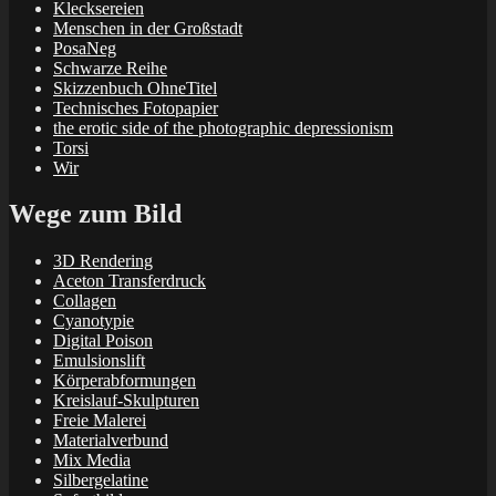
Klecksereien
Menschen in der Großstadt
PosaNeg
Schwarze Reihe
Skizzenbuch OhneTitel
Technisches Fotopapier
the erotic side of the photographic depressionism
Torsi
Wir
Wege zum Bild
3D Rendering
Aceton Transferdruck
Collagen
Cyanotypie
Digital Poison
Emulsionslift
Körperabformungen
Kreislauf-Skulpturen
Freie Malerei
Materialverbund
Mix Media
Silbergelatine