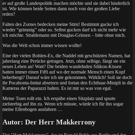
er auf große Landespolitik machen möchte und sie dabei hinderlich
ist. Wie können beide Seiten dann noch von der großen Liebe
reden?
Falten des Zornes bedecken meine Stirn! Bestimmt gucke ich
wieder “grimmig” oder so. Selbst gucken darf ich nicht mehr wie
ich möchte. Strahlemann mit Douglas-Grinsen – bitte ohne mich.
Was die Welt schon immer wissen wollte!
Eine der vielen Bohlen-Ex, die Naddel mit geschützten Namen, hat
jahrelang eine Perücke getragen. Jetzt, ohne selbige, fängt sie ein
neues Leben an! Watt? Die beiden wandelnden Silikon-Kissen
hatten immer einen Fiffi auf wo der normale Mensch einen Kopf
beherbergt? Darauf wäre ich nie gekommen. Wirklich! Soll sie doch
ihr Pocahonta-Imitat absetzen und fortan den Echthaar-Minipli in die
Kameras der Paparazzi halten. Es ist mir so was von egal.
Meine Tram rollt ein. Ich erspähe einen Sitzplatz und spurte
zielstrebig auf ihn zu. Wenn ich müsste, würde ich für ihn sogar
meine Ellenbogen ausfahren …
Autor:
Der Herr Makkerrony
Der "Herr Makkerrony", das ist Ronald Puhle aus Berlin und der