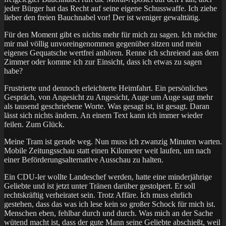
jeder Bürger hat das Recht auf seine eigene Schusswaffe. Ich ziehe
lieber den freien Bauchnabel vor! Der ist weniger gewalttätig.
Für den Moment gibt es nichts mehr für mich zu sagen. Ich möchte
mir mal völlig unvoreingenommen gegenüber sitzen und mein
eigenes Gequatsche wertfrei anhören. Renne ich schreiend aus dem
Zimmer oder komme ich zur Einsicht, dass ich etwas zu sagen
habe?
Frustrierte und dennoch erleichterte Heimfahrt. Ein persönliches
Gespräch, von Angesicht zu Angesicht, Auge um Auge sagt mehr
als tausend geschriebene Worte. Was gesagt ist, ist gesagt. Daran
lässt sich nichts ändern. An einem Text kann ich immer wieder
feilen. Zum Glück.
Meine Tram ist gerade weg. Nun muss ich zwanzig Minuten warten.
Mobile Zeitungsschau statt einen Kilometer weit laufen, um nach
einer Beförderungsalternative Ausschau zu halten.
Ein CDU-ler wollte Landeschef werden, hatte eine minderjährige
Geliebte und ist jetzt unter Tränen darüber gestolpert. Er soll
rechtskräftig verheiratet sein. Trotz Affäre. Ich muss ehrlich
gestehen, dass das was ich lese kein so großer Schock für mich ist.
Menschen eben, fehlbar durch und durch. Was mich an der Sache
wütend macht ist, dass der gute Mann seine Geliebte abschießt, weil