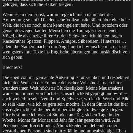
gelogen, dass sich die Balken biegen?
Wenn es an dem so ist, warum rege ich mich dann über die
Anmerkung so auf? Die deutsche Volksmusik trällert über eine heile
Welt, die ich so noch nicht kennengelernt habe. Und trotzdem oder
genau deswegen kaufen Menschen die Tonträger der seltenen
Vögel, die als einzige ihrer Art den Schwanz nicht hinten tragen.
Kastelruther Spatzen, Flippers, Amigos, Silbereisen, Hinterseer …
allein die Namen machen mir Angst und ich wünschte mir, dass sie
wenigstens ihre Texte ins Englische übertragen und ausländisch von
sich geben.
Brechreiz!
Die eben von mir gemachte Äußerung ist unsachlich und respektiert
nicht den Wunsch der Freunde deutscher Volksmusik nach ihrer
wundersamen Welt höchster Glückseligkeit. Meine Mausmalerei
war schon immer von höchster Unsachlichkeit geprägt und wird es
auch weiterhin sein. Ventil und Spielwiese, wo ich in Wort und Bild
so sein kann, wie ich es gern sein möchte. In dem Sinne ist das hier
Gezeigte nicht auf die berühmt-berüchtigte Goldwaage zu legen.
Hier bestimme ich was 24 Stunden am Tag, sieben Tage in der
Woche, Monat für Monat und Jahr für Jahr gesendet wird. Alle
Personen sind frei erfunden, Ähnlichkeiten mit lebenden oder
verstorbenen Personen sind rein zufällig und unbeabsichtigt. Eben