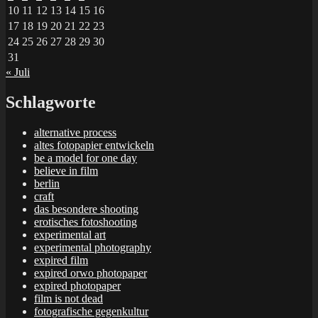
10
11
12
13
14
15
16
17
18
19
20
21
22
23
24
25
26
27
28
29
30
31
« Juli
Schlagworte
alternative process
altes fotopapier entwickeln
be a model for one day
believe in film
berlin
craft
das besondere shooting
erotisches fotoshooting
experimental art
experimental photography
expired film
expired orwo photopaper
expired photopaper
film is not dead
fotografische gegenkultur