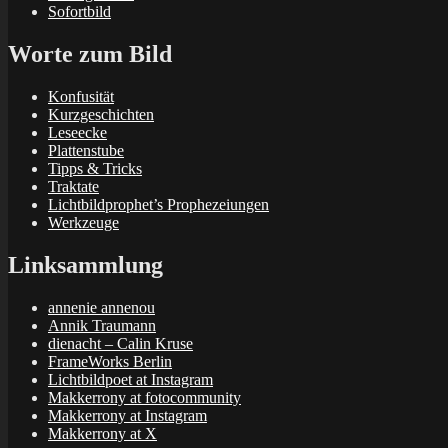
Sofortbild
Worte zum Bild
Konfusität
Kurzgeschichten
Leseecke
Plattenstube
Tipps & Tricks
Traktate
Lichtbildprophet’s Prophezeiungen
Werkzeuge
Linksammlung
annenie annenou
Annik Traumann
dienacht – Calin Kruse
FrameWorks Berlin
Lichtbildpoet at Instagram
Makkerrony at fotocommunity
Makkerrony at Instagram
Makkerrony at X