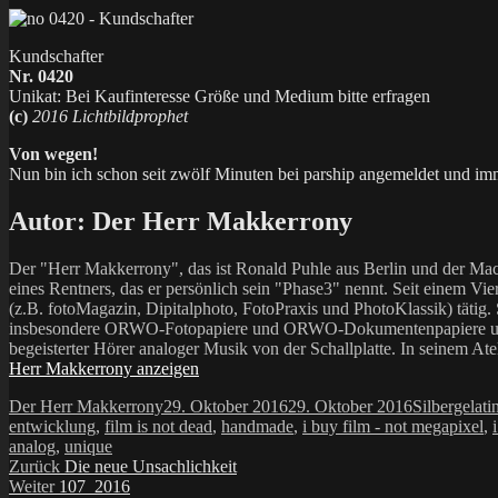
Kundschafter
Nr. 0420
Unikat: Bei Kaufinteresse Größe und Medium bitte erfragen
(c)
2016 Lichtbildprophet
Von wegen!
Nun bin ich schon seit zwölf Minuten bei parship angemeldet und im
Autor:
Der Herr Makkerrony
Der "Herr Makkerrony", das ist Ronald Puhle aus Berlin und der Mac
eines Rentners, das er persönlich sein "Phase3" nennt. Seit einem Vier
(z.B. fotoMagazin, Dipitalphoto, FotoPraxis und PhotoKlassik) tätig.
insbesondere ORWO-Fotopapiere und ORWO-Dokumentenpapiere und der 
begeisterter Hörer analoger Musik von der Schallplatte. In seinem At
Herr Makkerrony anzeigen
Autor
Veröffentlicht
Kategorien
Der Herr Makkerrony
29. Oktober 2016
29. Oktober 2016
Silbergelati
am
entwicklung
,
film is not dead
,
handmade
,
i buy film - not megapixel
,
analog
,
unique
Beitragsnavigation
Vorheriger
Zurück
Die neue Unsachlichkeit
Nächster
Beitrag:
Weiter
107_2016