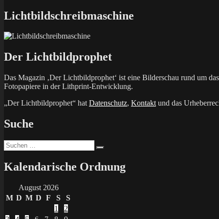
Beitrag:
Lichtbildschreibmaschine
Der Lichtbildprophet
Das Magazin ‚Der Lichtbildprophet‘ ist eine Bilderschau rund um d
Fotopapiere in der Lithprint-Entwicklung.
„Der Lichtbildprophet“ hat
Datenschutz
,
Kontakt
und das Urheberrech
Suche
Suchen
Suchen
nach:
Kalendarische Ordnung
August 2026
M
D
M
D
F
S
S
1
2