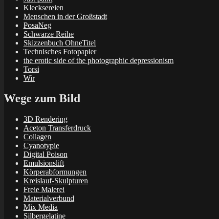
Klecksereien
Menschen in der Großstadt
PosaNeg
Schwarze Reihe
Skizzenbuch OhneTitel
Technisches Fotopapier
the erotic side of the photographic depressionism
Torsi
Wir
Wege zum Bild
3D Rendering
Aceton Transferdruck
Collagen
Cyanotypie
Digital Poison
Emulsionslift
Körperabformungen
Kreislauf-Skulpturen
Freie Malerei
Materialverbund
Mix Media
Silbergelatine