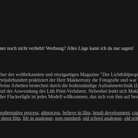
mer noch nicht verliebt! Werbung? Alles Lüge kann ich da nur sagen!
her des weltbekannten und einzigartigen Magazins "Der Lichtbildproph
teljahrhundert praktiziert der Herr Makkerrony die Fotografie und war c
 Seine Arbeiten bestechen durch die bodenständige Aufnahmetechnik (LoF
Anwendung des Lith Print-Verfahren. Nebenbei lenkt sich Makkerrony 
elier Flackerlight ist jedes Modell willkommen, das sich von ihm auf be
Schlagwörter
ne
alternative process
,
altprocess
,
believe in film
,
brush development
,
cra
i shoot film
,
life in analogue
,
non-standard
,
old school analogue
,
old sch