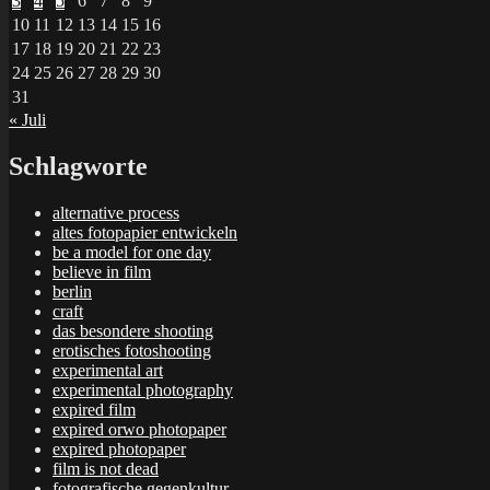
3
4
5
6
7
8
9
10
11
12
13
14
15
16
17
18
19
20
21
22
23
24
25
26
27
28
29
30
31
« Juli
Schlagworte
alternative process
altes fotopapier entwickeln
be a model for one day
believe in film
berlin
craft
das besondere shooting
erotisches fotoshooting
experimental art
experimental photography
expired film
expired orwo photopaper
expired photopaper
film is not dead
fotografische gegenkultur