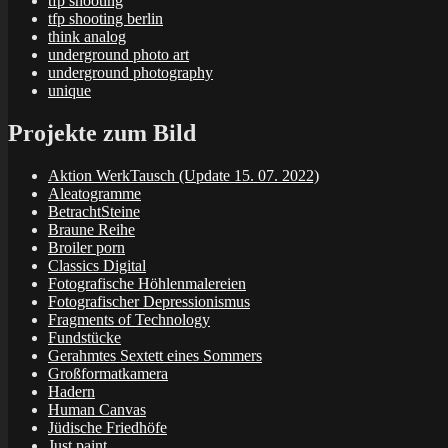
tfp shooting
tfp shooting berlin
think analog
underground photo art
underground photography
unique
Projekte zum Bild
Aktion WerkTausch (Update 15. 07. 2022)
Aleatogramme
BetrachtSteine
Braune Reihe
Broiler porn
Classics Digital
Fotografische Höhlenmalereien
Fotografischer Depressionismus
Fragments of Technology
Fundstücke
Gerahmtes Sextett eines Sommers
Großformatkamera
Hadern
Human Canvas
Jüdische Friedhöfe
Just paint