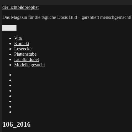
Zum
der lichtbildprophet
Inhalt
Das Magazin für die tägliche Dosis Bild – garantiert menschgemacht!
springen
Menü
Vita
Kontakt
Leseecke
Plattenstube
Lichtbildpoet
Modelle gesucht
annenie
annenou
Annik
Traumann
dienacht
–
FrameWorks
Calin
Berlin
Lichtbildpoet
Kruse
at
Makkerrony
Instagram
at
Makkerrony
fotocommunity
at
Makkerrony
Instagram
at
X
106_2016