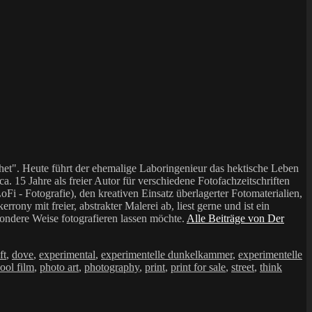
et". Heute führt der ehemalige Laboringenieur das hektische Leben
a. 15 Jahre als freier Autor für verschiedene Fotofachzeitschriften
i - Fotografie), den kreativen Einsatz überlagerter Fotomaterialien,
mit freier, abstrakter Malerei ab, liest gerne und ist ein
sondere Weise fotografieren lassen möchte.
Alle Beiträge von Der
ft
,
dove
,
experimental
,
experimentelle dunkelkammer
,
experimentelle
ool film
,
photo art
,
photography
,
print
,
print for sale
,
street
,
think