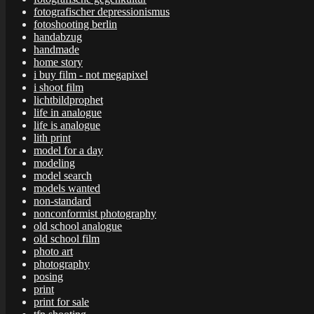
fotografischer depressionismus
fotoshooting berlin
handabzug
handmade
home story
i buy film - not megapixel
i shoot film
lichtbildprophet
life in analogue
life is analogue
lith print
model for a day
modeling
model search
models wanted
non-standard
nonconformist photography
old school analogue
old school film
photo art
photography
posing
print
print for sale