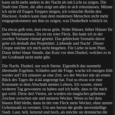
kann nicht mehr anders in der Nacht als mit Licht zu zeigen. Die
Stadt eine Dirne, die alles zeigt um alles in sich reinzulassen. Müsste
ich nicht elf Etagen Treppen steigen, ich wünschte Berlin den
Blackout. Anders kann man dem modernen Menschen nicht mehr
entgegenkommen um ihm zu zeigen, was Dunkelheit wirklich ist.
Da etwas gelb rein, dort etwas grün. Hohe Häuser, höher Häuser für
mehr Mieteinahmen. Da ist ein roter Fleck. Ihn hatte ich in der
zweiten Variante einmal gesetzt. Das gekleckste Szenario davor
gebe ich deshalb den Projekttitel ‚Liebende und Nacht‘. Dieser
Utopie möchte ich mich nicht hingeben. Für Liebe ist kein Platz.
Dann lieber blaue Stunde, das Kurz vor dem Dunkel, welches es in
der Großstadt nicht mehr gibt.
Die Nacht. Dunkel, nur noch Sterne. Eigentlich das nunmehr
übermalte Ergebnis. Schlafen und die Frage, wache ich morgen früh
wieder auf? Ich erinnere an eine Zeit, wo der Wecker mir als ersten
Blick des Tages die 4:44 angezeigt hat. Fast so etwas wie eine
Konstante in dem Abschnitt meines Lebens. Ich wusste, einen
weiteren Tag gewonnen zu haben und ich hoffe, dass er für mich
gut wird. Diese drei Vieren, sie wurden ein magisches geheimes
Zeichen zwischen mir und meinem Wecker. Wenn es bei dem
blauen Bild bleibt, dann ist der rote Fleck mein Wecker, ohne unsere
Geheimzahl zu verraten. Um uns herum die große unvernünftige
Stadt. Laut, hell, hetzend und hoch, als möchte sie demnächst die