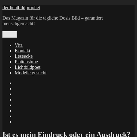
Zum
der lichtbildprophet
Inhalt
Das Magazin für die tägliche Dosis Bild – garantiert
springen
menschgemacht!
Menü
Vita
Kontakt
Leseecke
Plattenstube
Lichtbildpoet
Modelle gesucht
annenie
annenou
Annik
Traumann
dienacht
–
FrameWorks
Calin
Berlin
Lichtbildpoet
Kruse
at
Makkerrony
Instagram
at
Makkerrony
fotocommunity
at
Makkerrony
Instagram
at
X
Ist es mein Eindruck oder ein Ausdruck?