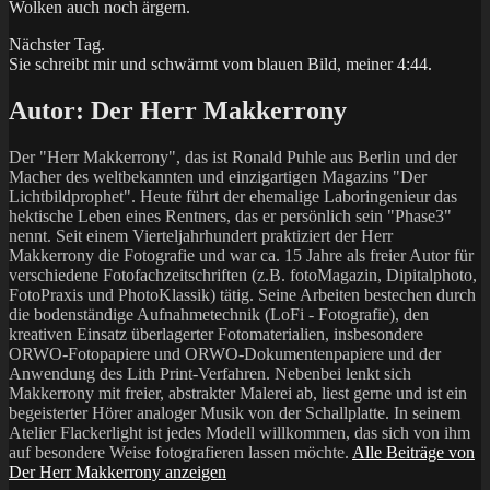
Wolken auch noch ärgern.
Nächster Tag.
Sie schreibt mir und schwärmt vom blauen Bild, meiner 4:44.
Autor:
Der Herr Makkerrony
Der "Herr Makkerrony", das ist Ronald Puhle aus Berlin und der
Macher des weltbekannten und einzigartigen Magazins "Der
Lichtbildprophet". Heute führt der ehemalige Laboringenieur das
hektische Leben eines Rentners, das er persönlich sein "Phase3"
nennt. Seit einem Vierteljahrhundert praktiziert der Herr
Makkerrony die Fotografie und war ca. 15 Jahre als freier Autor für
verschiedene Fotofachzeitschriften (z.B. fotoMagazin, Dipitalphoto,
FotoPraxis und PhotoKlassik) tätig. Seine Arbeiten bestechen durch
die bodenständige Aufnahmetechnik (LoFi - Fotografie), den
kreativen Einsatz überlagerter Fotomaterialien, insbesondere
ORWO-Fotopapiere und ORWO-Dokumentenpapiere und der
Anwendung des Lith Print-Verfahren. Nebenbei lenkt sich
Makkerrony mit freier, abstrakter Malerei ab, liest gerne und ist ein
begeisterter Hörer analoger Musik von der Schallplatte. In seinem
Atelier Flackerlight ist jedes Modell willkommen, das sich von ihm
auf besondere Weise fotografieren lassen möchte.
Alle Beiträge von
Der Herr Makkerrony anzeigen