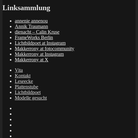
Linksammlung
annenie annenou
Annik Traumann
dienacht – Calin Kruse
FrameWorks Berlin
Lichtbildpoet at Instagram
Makkerrony at fotocommunity
Makkerrony at Instagram
Makkerrony at X
Vita
Kontakt
Leseecke
Plattenstube
Lichtbildpoet
Modelle gesucht
annenie
annenou
Annik
Traumann
dienacht
–
FrameWorks
Calin
Berlin
Lichtbildpoet
Kruse
at
Makkerrony