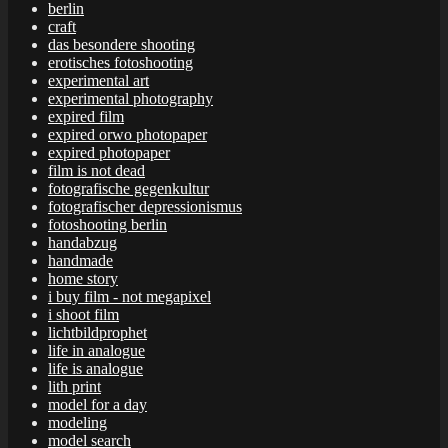
berlin
craft
das besondere shooting
erotisches fotoshooting
experimental art
experimental photography
expired film
expired orwo photopaper
expired photopaper
film is not dead
fotografische gegenkultur
fotografischer depressionismus
fotoshooting berlin
handabzug
handmade
home story
i buy film - not megapixel
i shoot film
lichtbildprophet
life in analogue
life is analogue
lith print
model for a day
modeling
model search