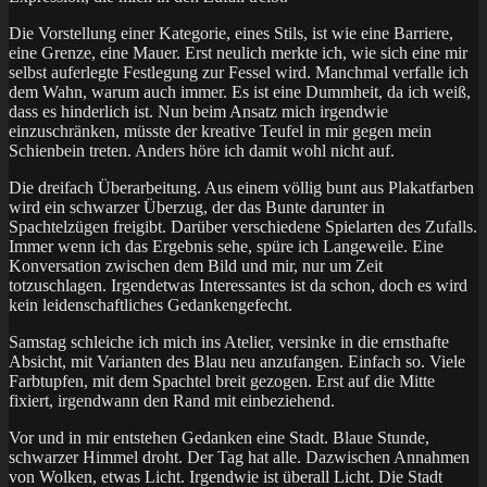
Die Vorstellung einer Kategorie, eines Stils, ist wie eine Barriere,
eine Grenze, eine Mauer. Erst neulich merkte ich, wie sich eine mir
selbst auferlegte Festlegung zur Fessel wird. Manchmal verfalle ich
dem Wahn, warum auch immer. Es ist eine Dummheit, da ich weiß,
dass es hinderlich ist. Nun beim Ansatz mich irgendwie
einzuschränken, müsste der kreative Teufel in mir gegen mein
Schienbein treten. Anders höre ich damit wohl nicht auf.
Die dreifach Überarbeitung. Aus einem völlig bunt aus Plakatfarben
wird ein schwarzer Überzug, der das Bunte darunter in
Spachtelzügen freigibt. Darüber verschiedene Spielarten des Zufalls.
Immer wenn ich das Ergebnis sehe, spüre ich Langeweile. Eine
Konversation zwischen dem Bild und mir, nur um Zeit
totzuschlagen. Irgendetwas Interessantes ist da schon, doch es wird
kein leidenschaftliches Gedankengefecht.
Samstag schleiche ich mich ins Atelier, versinke in die ernsthafte
Absicht, mit Varianten des Blau neu anzufangen. Einfach so. Viele
Farbtupfen, mit dem Spachtel breit gezogen. Erst auf die Mitte
fixiert, irgendwann den Rand mit einbeziehend.
Vor und in mir entstehen Gedanken eine Stadt. Blaue Stunde,
schwarzer Himmel droht. Der Tag hat alle. Dazwischen Annahmen
von Wolken, etwas Licht. Irgendwie ist überall Licht. Die Stadt