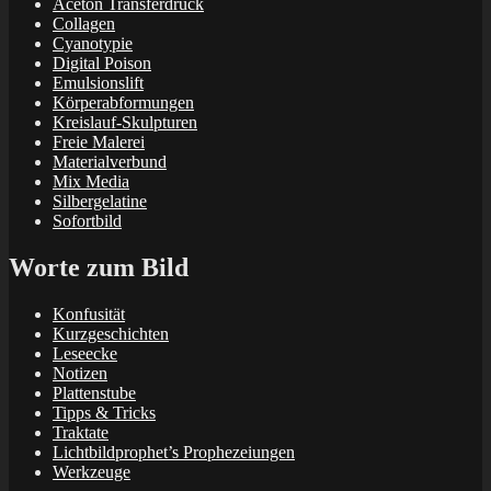
Aceton Transferdruck
Collagen
Cyanotypie
Digital Poison
Emulsionslift
Körperabformungen
Kreislauf-Skulpturen
Freie Malerei
Materialverbund
Mix Media
Silbergelatine
Sofortbild
Worte zum Bild
Konfusität
Kurzgeschichten
Leseecke
Notizen
Plattenstube
Tipps & Tricks
Traktate
Lichtbildprophet’s Prophezeiungen
Werkzeuge