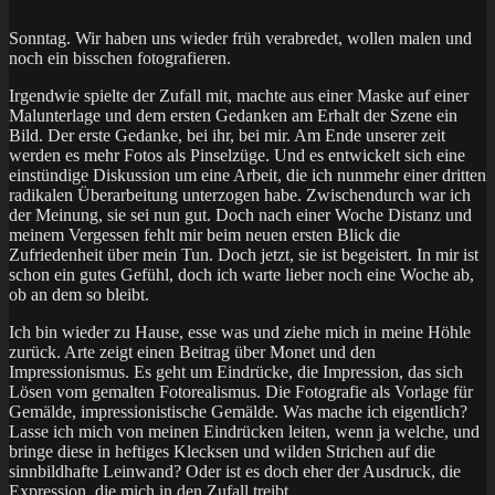
Sonntag. Wir haben uns wieder früh verabredet, wollen malen und
noch ein bisschen fotografieren.
Irgendwie spielte der Zufall mit, machte aus einer Maske auf einer
Malunterlage und dem ersten Gedanken am Erhalt der Szene ein
Bild. Der erste Gedanke, bei ihr, bei mir. Am Ende unserer zeit
werden es mehr Fotos als Pinselzüge. Und es entwickelt sich eine
einstündige Diskussion um eine Arbeit, die ich nunmehr einer dritten
radikalen Überarbeitung unterzogen habe. Zwischendurch war ich
der Meinung, sie sei nun gut. Doch nach einer Woche Distanz und
meinem Vergessen fehlt mir beim neuen ersten Blick die
Zufriedenheit über mein Tun. Doch jetzt, sie ist begeistert. In mir ist
schon ein gutes Gefühl, doch ich warte lieber noch eine Woche ab,
ob an dem so bleibt.
Ich bin wieder zu Hause, esse was und ziehe mich in meine Höhle
zurück. Arte zeigt einen Beitrag über Monet und den
Impressionismus. Es geht um Eindrücke, die Impression, das sich
Lösen vom gemalten Fotorealismus. Die Fotografie als Vorlage für
Gemälde, impressionistische Gemälde. Was mache ich eigentlich?
Lasse ich mich von meinen Eindrücken leiten, wenn ja welche, und
bringe diese in heftiges Klecksen und wilden Strichen auf die
sinnbildhafte Leinwand? Oder ist es doch eher der Ausdruck, die
Expression, die mich in den Zufall treibt.