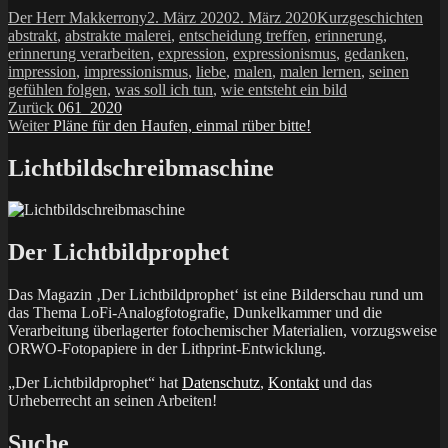
Autor
Veröffentlicht
Kategorien
Sch
Der Herr Makkerrony
2. März 2020
2. März 2020
Kurzgeschichten
am
abstrakt
,
abstrakte malerei
,
entscheidung treffen
,
erinnerung
,
erinnerung verarbeiten
,
expression
,
expressionismus
,
gedanken
,
impression
,
impressionismus
,
liebe
,
malen
,
malen lernen
,
seinen
gefühlen folgen
,
was soll ich tun
,
wie entsteht ein bild
Beitragsnavigation
Vorheriger
Zurück
061_2020
Nächster
Beitrag:
Weiter
Pläne für den Haufen, einmal rüber bitte!
Beitrag:
Lichtbildschreibmaschine
Der Lichtbildprophet
Das Magazin ‚Der Lichtbildprophet‘ ist eine Bilderschau rund um
das Thema LoFi-Analogfotografie, Dunkelkammer und die
Verarbeitung überlagerter fotochemischer Materialien, vorzugsweise
ORWO-Fotopapiere in der Lithprint-Entwicklung.
„Der Lichtbildprophet“ hat
Datenschutz
,
Kontakt
und das
Urheberrecht an seinen Arbeiten!
Suche