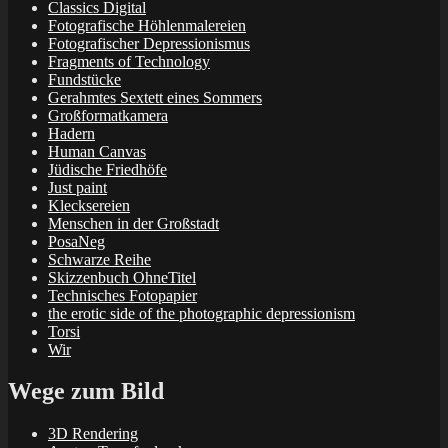
Classics Digital
Fotografische Höhlenmalereien
Fotografischer Depressionismus
Fragments of Technology
Fundstücke
Gerahmtes Sextett eines Sommers
Großformatkamera
Hadern
Human Canvas
Jüdische Friedhöfe
Just paint
Klecksereien
Menschen in der Großstadt
PosaNeg
Schwarze Reihe
Skizzenbuch OhneTitel
Technisches Fotopapier
the erotic side of the photographic depressionism
Torsi
Wir
Wege zum Bild
3D Rendering