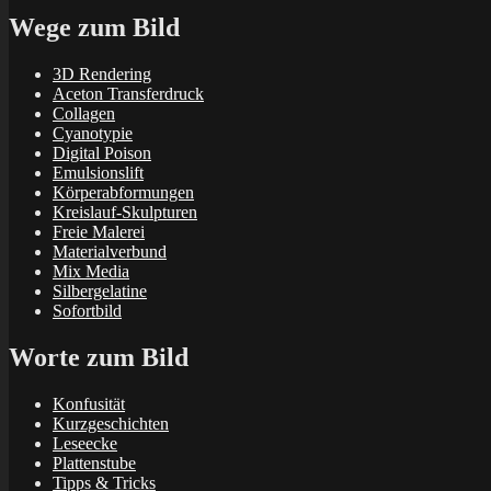
Wege zum Bild
3D Rendering
Aceton Transferdruck
Collagen
Cyanotypie
Digital Poison
Emulsionslift
Körperabformungen
Kreislauf-Skulpturen
Freie Malerei
Materialverbund
Mix Media
Silbergelatine
Sofortbild
Worte zum Bild
Konfusität
Kurzgeschichten
Leseecke
Plattenstube
Tipps & Tricks