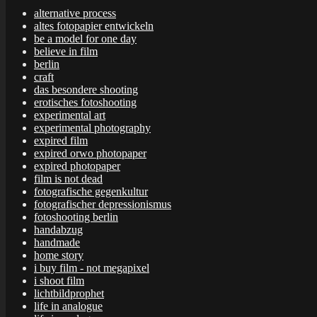
alternative process
altes fotopapier entwickeln
be a model for one day
believe in film
berlin
craft
das besondere shooting
erotisches fotoshooting
experimental art
experimental photography
expired film
expired orwo photopaper
expired photopaper
film is not dead
fotografische gegenkultur
fotografischer depressionismus
fotoshooting berlin
handabzug
handmade
home story
i buy film - not megapixel
i shoot film
lichtbildprophet
life in analogue