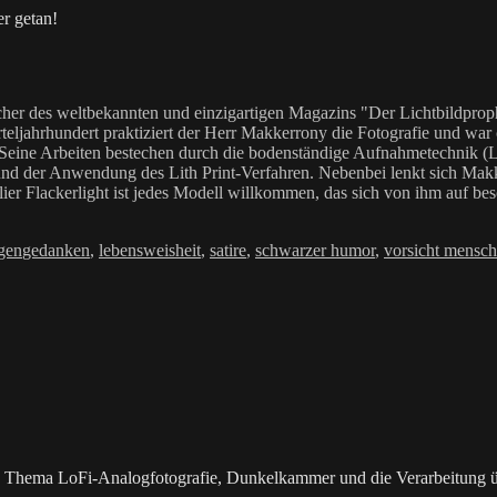
r getan!
her des weltbekannten und einzigartigen Magazins "Der Lichtbildproph
teljahrhundert praktiziert der Herr Makkerrony die Fotografie und war c
 Seine Arbeiten bestechen durch die bodenständige Aufnahmetechnik (LoF
Anwendung des Lith Print-Verfahren. Nebenbei lenkt sich Makkerrony 
elier Flackerlight ist jedes Modell willkommen, das sich von ihm auf be
Schlagwörter
gen
gedanken
,
lebensweisheit
,
satire
,
schwarzer humor
,
vorsicht mensch
as Thema LoFi-Analogfotografie, Dunkelkammer und die Verarbeitung 