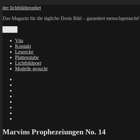
Zum
der lichtbildprophet
Inhalt
Das Magazin für die tägliche Dosis Bild – garantiert menschgemacht!
springen
Menü
Vita
Kontakt
Leseecke
Plattenstube
Lichtbildpoet
Modelle gesucht
annenie
annenou
Annik
Traumann
dienacht
–
FrameWorks
Calin
Berlin
Lichtbildpoet
Kruse
at
Makkerrony
Instagram
at
Makkerrony
fotocommunity
at
Makkerrony
Instagram
at
X
Marvins Prophezeiungen No. 14