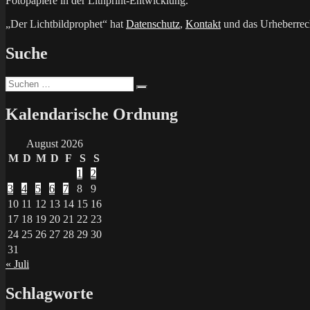
Fotopapiere in der Lithprint-Entwicklung.
„Der Lichtbildprophet“ hat
Datenschutz
,
Kontakt
und das Urheberrech
Suche
Suchen
Suchen
nach:
Kalendarische Ordnung
August 2026
M
D
M
D
F
S
S
1
2
3
4
5
6
7
8
9
10
11
12
13
14
15
16
17
18
19
20
21
22
23
24
25
26
27
28
29
30
31
« Juli
Schlagworte