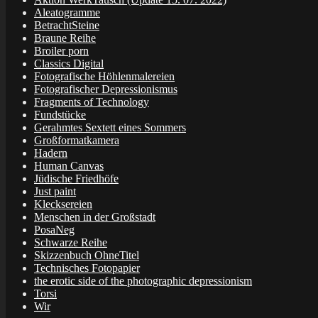
Aleatogramme
BetrachtSteine
Braune Reihe
Broiler porn
Classics Digital
Fotografische Höhlenmalereien
Fotografischer Depressionismus
Fragments of Technology
Fundstücke
Gerahmtes Sextett eines Sommers
Großformatkamera
Hadern
Human Canvas
Jüdische Friedhöfe
Just paint
Klecksereien
Menschen in der Großstadt
PosaNeg
Schwarze Reihe
Skizzenbuch OhneTitel
Technisches Fotopapier
the erotic side of the photographic depressionism
Torsi
Wir