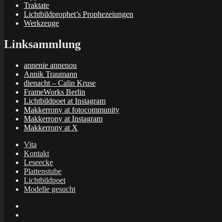
Traktate
Lichtbildprophet’s Prophezeiungen
Werkzeuge
Linksammlung
annenie annenou
Annik Traumann
dienacht – Calin Kruse
FrameWorks Berlin
Lichtbildpoet at Instagram
Makkerrony at fotocommunity
Makkerrony at Instagram
Makkerrony at X
Vita
Kontakt
Leseecke
Plattenstube
Lichtbildpoet
Modelle gesucht
annenie
annenou
Annik