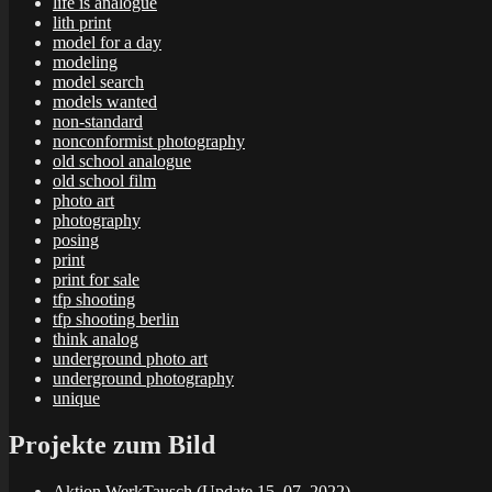
life is analogue
lith print
model for a day
modeling
model search
models wanted
non-standard
nonconformist photography
old school analogue
old school film
photo art
photography
posing
print
print for sale
tfp shooting
tfp shooting berlin
think analog
underground photo art
underground photography
unique
Projekte zum Bild
Aktion WerkTausch (Update 15. 07. 2022)