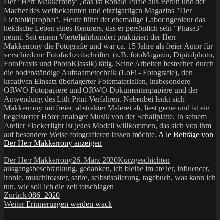
Der "Herr Makkerrony", das ist Ronald Puhle aus Berlin und der
Macher des weltbekannten und einzigartigen Magazins "Der
Lichtbildprophet". Heute führt der ehemalige Laboringenieur das
hektische Leben eines Rentners, das er persönlich sein "Phase3"
nennt. Seit einem Vierteljahrhundert praktiziert der Herr
Makkerrony die Fotografie und war ca. 15 Jahre als freier Autor für
verschiedene Fotofachzeitschriften (z.B. fotoMagazin, Dipitalphoto,
FotoPraxis und PhotoKlassik) tätig. Seine Arbeiten bestechen durch
die bodenständige Aufnahmetechnik (LoFi - Fotografie), den
kreativen Einsatz überlagerter Fotomaterialien, insbesondere
ORWO-Fotopapiere und ORWO-Dokumentenpapiere und der
Anwendung des Lith Print-Verfahren. Nebenbei lenkt sich
Makkerrony mit freier, abstrakter Malerei ab, liest gerne und ist ein
begeisterter Hörer analoger Musik von der Schallplatte. In seinem
Atelier Flackerlight ist jedes Modell willkommen, das sich von ihm
auf besondere Weise fotografieren lassen möchte.
Alle Beiträge von
Der Herr Makkerrony anzeigen
Autor
Veröffentlicht
Kategorien
Schlagwörter
Der Herr Makkerrony
26. März 2020
Kurzgeschichten
am
ausgangsbeschränkung
,
gedanken
,
ich bleibe im atelier
,
influencer
,
ironie
,
muschitoaster
,
satire
,
selbstisolierung
,
tagebuch
,
was kann ich
tun
,
wie soll ich die zeit totschlagen
Beitragsnavigation
Vorheriger
Zurück
086_2020
Nächster
Beitrag:
Weiter
Erinnerungen werden wach
Beitrag: