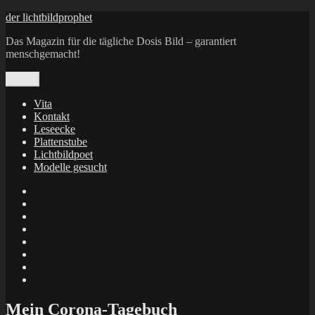
Zum
der lichtbildprophet
Inhalt
Das Magazin für die tägliche Dosis Bild – garantiert
springen
menschgemacht!
Menü
Vita
Kontakt
Leseecke
Plattenstube
Lichtbildpoet
Modelle gesucht
annenie
annenou
Annik
Traumann
dienacht
–
FrameWorks
Calin
Berlin
Lichtbildpoet
Kruse
at
Makkerrony
Instagram
at
Makkerrony
fotocommunity
at
Makkerrony
Instagram
at
X
Mein Corona-Tagebuch