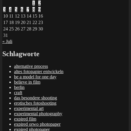
1
2
3
4
5
6
7
8
9
10
11
12
13
14
15
16
17
18
19
20
21
22
23
24
25
26
27
28
29
30
31
« Juli
Schlagworte
alternative process
altes fotopapier entwickeln
be a model for one day
believe in film
berlin
craft
das besondere shooting
erotisches fotoshooting
experimental art
experimental photography
expired film
expired orwo photopaper
expired photopaper