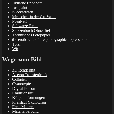
Jüdische Friedhöfe
Just paint
Klecksereien
Menschen in der Großstadt
PosaNeg
Schwarze Reihe
Skizzenbuch OhneTitel
Technisches Fotopapier
the erotic side of the photographic depressionism
Torsi
Wir
Wege zum Bild
3D Rendering
Aceton Transferdruck
Collagen
Cyanotypie
Digital Poison
Emulsionslift
Körperabformungen
Kreislauf-Skulpturen
Freie Malerei
Materialverbund