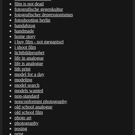
film is not dead
fotografische gegenkultur
fotografischer depressionismus
fotoshooting berlin
handabzug
handmade
home story
i buy film - not megapixel
i shoot film
lichtbildprophet
life in analogue
life is analogue
lith print
model for a day
modeling
model search
models wanted
non-standard
nonconformist photography
old school analogue
old school film
photo art
photography
posing
print