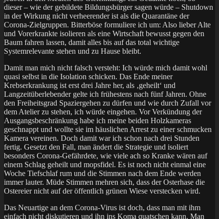
dieser – wie der gebildete Bildungsbürger sagen würde – Shutdown
in der Wirkung nicht verheerender ist als die Quarantäne der
Corona-Zielgruppen. Bitterböse formuliere ich um: Also lieber Alte
und Vorerkrankte isolieren als eine Wirtschaft bewusst gegen den
Baum fahren lassen, damit alles bis auf das total wichtige
Systemrelevante stehen und zu Hause bleibt.
Damit man mich nicht falsch versteht: Ich würde mich damit wohl
quasi selbst in die Isolation schicken. Das Ende meiner
Krebserkrankung ist erst drei Jahre her, als ‚geheilt‘ und
Langzeitüberlebender gelte ich frühestens nach fünf Jahren. Ohne
den Freiheitsgrad Spaziergehen zu dürfen und wie durch Zufall vor
dem Atelier zu stehen, ich würde eingehen. Vor Verkündung der
Ausgangsbeschränkung habe ich meine beiden Holzkameras
geschnappt und wollte sie im häuslichen Arrest zu einer schmucken
Kamera vereinen. Doch damit war ich schon nach drei Stunden
fertig. Gesetzt den Fall, man ändert die Strategie und isoliert
besonders Corona-Gefährdete, wie viele ach so Kranke wären auf
einem Schlag geheilt und mopsfidel. Es ist noch nicht einmal eine
Woche Tiefschlaf rum und die Stimmen nach dem Ende werden
immer lauter. Müde Stimmen mehren sich, dass der Osterhase die
Ostereier nicht auf der öffentlich grünen Wiese verstecken wird.
Das Neuartige an dem Corona-Virus ist doch, dass man mit ihm
einfach nicht diskutieren und ihn ins Koma quatschen kann. Man