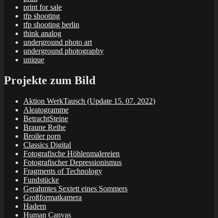
print for sale
tfp shooting
tfp shooting berlin
think analog
underground photo art
underground photography
unique
Projekte zum Bild
Aktion WerkTausch (Update 15. 07. 2022)
Aleatogramme
BetrachtSteine
Braune Reihe
Broiler porn
Classics Digital
Fotografische Höhlenmalereien
Fotografischer Depressionismus
Fragments of Technology
Fundstücke
Gerahmtes Sextett eines Sommers
Großformatkamera
Hadern
Human Canvas