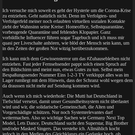
Ich versuche mich soweit es geht der Hysterie um die Corona-Krise
zu entziehen. Geht natürlich nicht. Denn im Verfolgten- und
Verfolgerfeld meiner noch erlaubten virtuellen sozialen Kontakte
zieht der Wahnsinn seine Kreise: Homeoffice, Selbstquarantäne,
vorbeugende Quarantäne und fehlendes Klopapier. Ganz
vorbildliche Influencer führen sogar Tagebuch und ich muss mir
quasi per Liveschalte anhören, wie blöd der Mensch sein kann, um
in den Zeiten der großen Not witzig herüberzukommen.
Ich kann mich dem Gewissensterror um das #Zuhausebleiben nicht
entziehen. Fast jeder Fernsehsender pappt solch einen Spruch auf
den Bildschirm und meint nun, etwas Gutes zu tun. Selbst mein
Bespaßungssender Nummer Eins 1-2-3 TV verkloppt alles was im
Lager rumliegt mit dem Hinweis, dass der Schranz wohl wegen dem
da draussen nicht mehr auf Sendung kommen wird.
Auch wenn ich mich wiederhole: Die Mutti hat Deutschland in
Tiefschlaf versetzt, damit unser Gesundheitssystem nicht überlastet
wird und wir, die solidarische Gemeinschaft, die Alten und
Vorgeschädigte schützen. Nur noch Systemrelevantes darf
weitermachen. Also so wichtige Sachen wie Germany Next Top
Model, Lets Dance, Deutschland sucht den Superstar, Big Brother
und/oder Masked Singers. Das verstehe ich. Allmählich kocht
jedoch in den Medien des Gleichklangs ein Gedanke hoch, ob