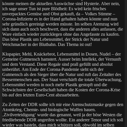
könnte meinen die aktuellen Auswüchse sind Hysterie. Aber nein,
ich sage unser Tun ist pure Blödheit: Es wird kein frisches
unverpacktes Gemüse und Obst gekauft, da – Volkes Stimme –
Corona-Infizierte es in der Hand gehalten haben könnte und nun
sehr gründlich gereinigt werden müsste. Im selben Atemzug wird
sich dann auch noch beschwert, dass die anderen alles anfassen, die
Ware einfach wieder zurücklegen ohne das Angefasste zu kaufen.
Das böse Plastik um Lebensmittel, der Strick der Natur und
Weichmacher in der Blutbahn. Das Thema ist out!
Klopapier, Mehl, Knäckebrot, Lebensmittel in Dosen, Nudel – der
Gemeine Gutmensch hamstert. Ausser beim Intellekt, der Vernunft
und dem Verstand. Diese Regale sind prall gefüllt und absolut
unberührt. Am Ende der Corona-Pandemie sieht sich der
Gutmensch als den Sieger über die Natur und ruft das Zeitalter des
Bessermenschen aus. Der Staat verschärft die totale Überwachung,
Lebensmittel werden in noch mehr Plastik gestopft und die
Schwächsten der Gesellschaft haben die Kosten der Corona-Krise
bis auf den letzten Euro-Cent abzuarbeiten.
Zu Zeiten der DDR sollte ich mir eine Atemschutzmaske gegen den
Atomkrieg, Chemie- und biologische Waffen bauen.
‚Zivilverteidigung‘ wurde das genannt, weil ja der böse Westen die
friedliebende DDR angreifen wollte. Ein anderer Tenor und ich soll
wieder was basteln, dass mich schützen soll, obwohl im selben