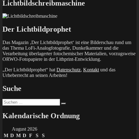
Lichtbildschreibmaschine
Der Lichtbildprophet
Das Magazin ‚Der Lichtbildprophet‘ ist eine Bilderschau rund um
das Thema LoFi-Analogfotografie, Dunkelkammer und die
Verarbeitung überlagerter fotochemischer Materialien, vorzugsweise
ORWO-Fotopapiere in der Lithprint-Entwicklung.
„Der Lichtbildprophet“ hat
Datenschutz
,
Kontakt
und das
Urheberrecht an seinen Arbeiten!
Suche
Suchen
Suchen
nach:
Kalendarische Ordnung
August 2026
M
D
M
D
F
S
S