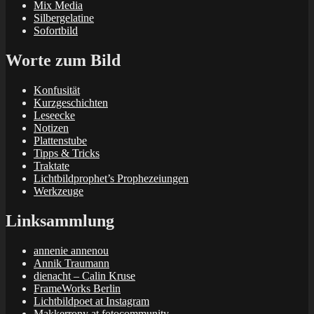
Mix Media
Silbergelatine
Sofortbild
Worte zum Bild
Konfusität
Kurzgeschichten
Leseecke
Notizen
Plattenstube
Tipps & Tricks
Traktate
Lichtbildprophet’s Prophezeiungen
Werkzeuge
Linksammlung
annenie annenou
Annik Traumann
dienacht – Calin Kruse
FrameWorks Berlin
Lichtbildpoet at Instagram
Makkerrony at fotocommunity