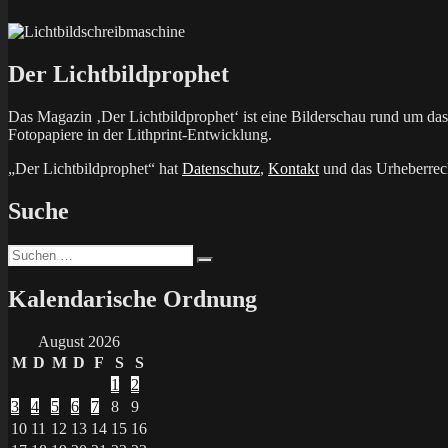
Der Lichtbildprophet
Das Magazin ‚Der Lichtbildprophet‘ ist eine Bilderschau rund um d
Fotopapiere in der Lithprint-Entwicklung.
„Der Lichtbildprophet“ hat
Datenschutz
,
Kontakt
und das Urheberrech
Suche
Suchen
Suchen
nach:
Kalendarische Ordnung
August 2026
M
D
M
D
F
S
S
1
2
3
4
5
6
7
8
9
10
11
12
13
14
15
16