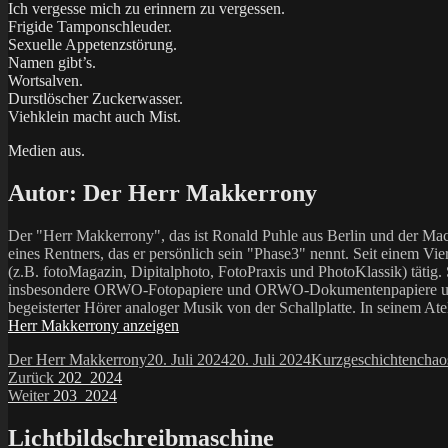
Ich vergesse mich zu erinnern zu vergessen.
Frigide Tamponschleuder.
Sexuelle Appetenzstörung.
Namen gibt’s.
Wortsalven.
Durstlöscher Zuckerwasser.
Viehklein macht auch Mist.
Medien aus.
Autor:
Der Herr Makkerrony
Der "Herr Makkerrony", das ist Ronald Puhle aus Berlin und der Mac
eines Rentners, das er persönlich sein "Phase3" nennt. Seit einem Vier
(z.B. fotoMagazin, Dipitalphoto, FotoPraxis und PhotoKlassik) tätig.
insbesondere ORWO-Fotopapiere und ORWO-Dokumentenpapiere und der 
begeisterter Hörer analoger Musik von der Schallplatte. In seinem At
Herr Makkerrony anzeigen
Autor
Veröffentlicht
Kategorien
Schl
Der Herr Makkerrony
20. Juli 2024
20. Juli 2024
Kurzgeschichten
chao
Beitragsnavigation
Vorheriger
am
Zurück
202_2024
Nächster
Beitrag:
Weiter
203_2024
Beitrag:
Lichtbildschreibmaschine