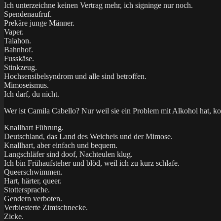
Ich unterzeichne keinen Vertrag mehr, ich signinge nur noch.
Spendenaufruf.
Prekäre junge Männer.
Vaper.
Talahon.
Bahnhof.
Fusskäse.
Stinkzeug.
Hochsensibelsyndrom und alle sind betroffen.
Mimoseismus.
Ich darf, du nicht.
Wer ist Camila Cabello? Nur weil sie ein Problem mit Alkohol hat, k
Knallhart Führung.
Deutschland, das Land des Weicheis und der Mimose.
Knallhart, aber einfach und bequem.
Langschläfer sind doof, Nachteulen klug.
Ich bin Frühaufsteher und blöd, weil ich zu kurz schlafe.
Queerschwimmen.
Hart, härter, queer.
Stottersprache.
Gendern verboten.
Verbiesterte Zimtschnecke.
Zicke.