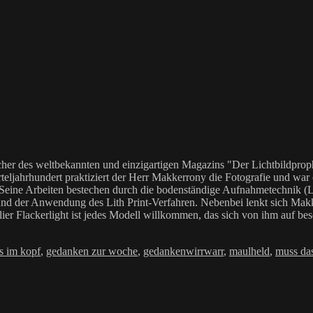
her des weltbekannten und einzigartigen Magazins "Der Lichtbildproph
teljahrhundert praktiziert der Herr Makkerrony die Fotografie und war c
 Seine Arbeiten bestechen durch die bodenständige Aufnahmetechnik (LoF
Anwendung des Lith Print-Verfahren. Nebenbei lenkt sich Makkerrony 
elier Flackerlight ist jedes Modell willkommen, das sich von ihm auf be
agwörter
s im kopf
,
gedanken zur woche
,
gedankenwirrwarr
,
maulheld
,
muss das