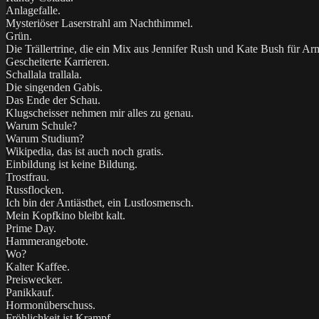
Anlagefalle.
Mysteriöser Laserstrahl am Nachthimmel.
Grün.
Die Trällertrine, die ein Mix aus Jennifer Rush und Kate Bush für Arm
Gescheiterte Karrieren.
Schallala trallala.
Die singenden Gabis.
Das Ende der Schau.
Klugscheisser nehmen mir alles zu genau.
Warum Schule?
Warum Studium?
Wikipedia, das ist auch noch gratis.
Einbildung ist keine Bildung.
Trostfrau.
Russflocken.
Ich bin der Antiästhet, ein Lustlosmensch.
Mein Kopfkino bleibt kalt.
Prime Day.
Hammerangebote.
Wo?
Kalter Kaffee.
Preiswecker.
Panikkauf.
Hormonüberschuss.
Fröhlichkeit ist Krampf.