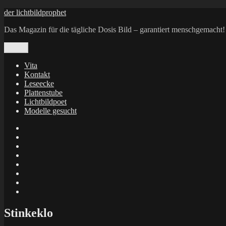
Zum
der lichtbildprophet
Inhalt
Das Magazin für die tägliche Dosis Bild – garantiert menschgemacht!
springen
Menü
Vita
Kontakt
Leseecke
Plattenstube
Lichtbildpoet
Modelle gesucht
annenie
annenou
Annik
Traumann
dienacht
–
FrameWorks
Calin
Berlin
Lichtbildpoet
Kruse
at
Makkerrony
Instagram
at
Makkerrony
fotocommunity
at
Makkerrony
Instagram
at
X
Stinkeklo