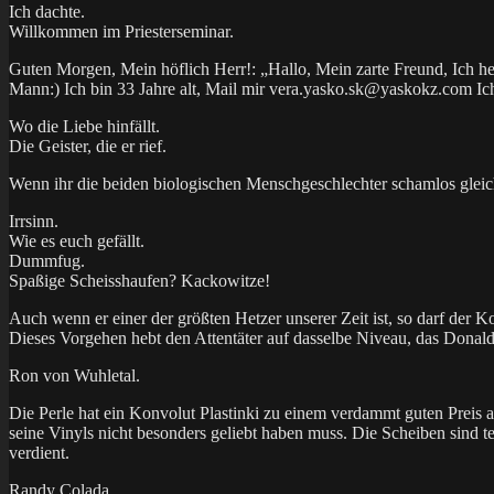
Ich dachte.
Willkommen im Priesterseminar.
Guten Morgen, Mein höflich Herr!: „Hallo, Mein zarte Freund, Ich h
Mann:) Ich bin 33 Jahre alt, Mail mir vera.yasko.sk@yaskokz.com Ich
Wo die Liebe hinfällt.
Die Geister, die er rief.
Wenn ihr die beiden biologischen Menschgeschlechter schamlos gleichm
Irrsinn.
Wie es euch gefällt.
Dummfug.
Spaßige Scheisshaufen? Kackowitze!
Auch wenn er einer der größten Hetzer unserer Zeit ist, so darf der K
Dieses Vorgehen hebt den Attentäter auf dasselbe Niveau, das Donald 
Ron von Wuhletal.
Die Perle hat ein Konvolut Plastinki zu einem verdammt guten Preis au
seine Vinyls nicht besonders geliebt haben muss. Die Scheiben sind 
verdient.
Randy Colada.