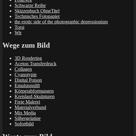
Schwarze Reihe
Skizzenbuch OhneTitel
Technisches Fotopapier
the erotic side of the photographic depressionism
Torsi
Wir
Wege zum Bild
3D Rendering
Aceton Transferdruck
Collagen
Cyanotypie
Digital Poison
Emulsionslift
Körperabformungen
Kreislauf-Skulpturen
Freie Malerei
Materialverbund
Mix Media
Silbergelatine
Sofortbild