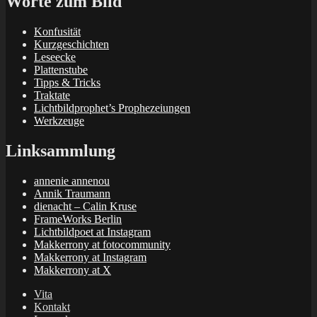
Worte zum Bild
Konfusität
Kurzgeschichten
Leseecke
Plattenstube
Tipps & Tricks
Traktate
Lichtbildprophet’s Prophezeiungen
Werkzeuge
Linksammlung
annenie annenou
Annik Traumann
dienacht – Calin Kruse
FrameWorks Berlin
Lichtbildpoet at Instagram
Makkerrony at fotocommunity
Makkerrony at Instagram
Makkerrony at X
Vita
Kontakt