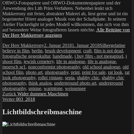
ORWO-Fotopapiere und ORWO-Dokumentenpapiere und der
Anwendung des Lith Print-Verfahren. Nebenbei lenkt sich
Makkerrony mit freier, abstrakter Malerei ab, liest gerne und ist ein
begeisterter Hörer analoger Musik von der Schallplatte. In seinem
Atelier Flackerlight ist jedes Modell willkommen, das sich von ihm
auf besondere Weise fotografieren lassen möchte.
Alle Beiträge von
Der Herr Makkerrony anzeigen
Autor
Veröffentlicht
Kategorien
Schl
Der Herr Makkerrony
2. Januar 2018
1. Januar 2018
Silbergelatine
am
believe in film
,
berlin
,
brush development
,
craft
,
film is not dead
,
fotografische gegenkultur
,
handmade
,
i buy film - not megapixel
,
i
shoot film
,
jewish cemetery
,
life in analogue
,
life is analogue
,
moersch se1
,
nonconformist photography
,
old school analogue
,
old
school film
,
photo art
,
photography
,
print
,
print for sale
,
rat look
,
rat
look photography
,
rollei vintage
,
sepia
,
shabby chic
,
shabby chic
photography
,
think analog
,
underground photo art
,
underground
photography
,
unique
,
warmtone
,
weissensee
Beitragsnavigation
Vorheriger
Zurück
Wider dummen Maschinen
Nächster
Beitrag:
Weiter
003_2018
Beitrag:
Lichtbildschreibmaschine