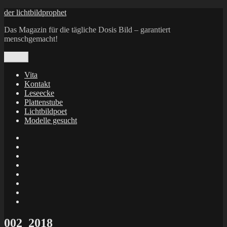
Zum
der lichtbildprophet
Inhalt
Das Magazin für die tägliche Dosis Bild – garantiert
springen
menschgemacht!
Menü
Vita
Kontakt
Leseecke
Plattenstube
Lichtbildpoet
Modelle gesucht
annenie
annenou
Annik
Traumann
dienacht
–
FrameWorks
Calin
Berlin
Lichtbildpoet
Kruse
at
Makkerrony
Instagram
at
Makkerrony
fotocommunity
at
Makkerrony
Instagram
at
X
002_2018