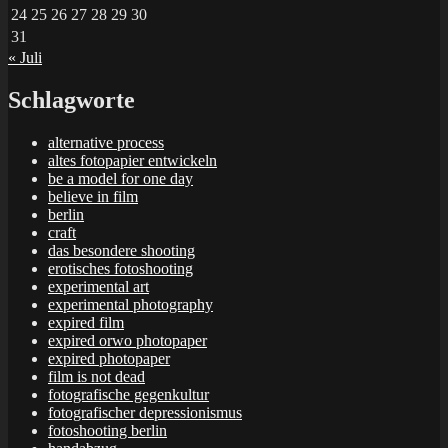
24
25
26
27
28
29
30
31
« Juli
Schlagworte
alternative process
altes fotopapier entwickeln
be a model for one day
believe in film
berlin
craft
das besondere shooting
erotisches fotoshooting
experimental art
experimental photography
expired film
expired orwo photopaper
expired photopaper
film is not dead
fotografische gegenkultur
fotografischer depressionismus
fotoshooting berlin