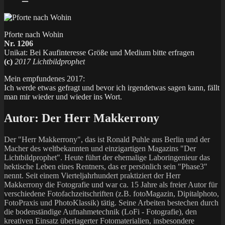
Pforte nach Wohin
Nr. 1206
Unikat: Bei Kaufinteresse Größe und Medium bitte erfragen
(c)
2017 Lichtbildprophet
Mein empfundenes 2017:
Ich werde etwas gefragt und bevor ich irgendetwas sagen kann, fällt
man mir wieder und wieder ins Wort.
Autor:
Der Herr Makkerrony
Der "Herr Makkerrony", das ist Ronald Puhle aus Berlin und der
Macher des weltbekannten und einzigartigen Magazins "Der
Lichtbildprophet". Heute führt der ehemalige Laboringenieur das
hektische Leben eines Rentners, das er persönlich sein "Phase3"
nennt. Seit einem Vierteljahrhundert praktiziert der Herr
Makkerrony die Fotografie und war ca. 15 Jahre als freier Autor für
verschiedene Fotofachzeitschriften (z.B. fotoMagazin, Dipitalphoto,
FotoPraxis und PhotoKlassik) tätig. Seine Arbeiten bestechen durch
die bodenständige Aufnahmetechnik (LoFi - Fotografie), den
kreativen Einsatz überlagerter Fotomaterialien, insbesondere