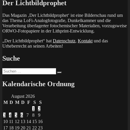
Der Lichtbildprophet
Das Magazin ‚Der Lichtbildprophet‘ ist eine Bilderschau rund um
das Thema LoFi-Analogfotografie, Dunkelkammer und die
Verarbeitung überlagerter fotochemischer Materialien, vorzugsweise
ORWO-Fotopapiere in der Lithprint-Entwicklung.
„Der Lichtbildprophet“ hat
Datenschutz
,
Kontakt
und das
Urheberrecht an seinen Arbeiten!
Suche
Suchen
Suchen
nach:
Kalendarische Ordnung
August 2026
M
D
M
D
F
S
S
1
2
3
4
5
6
7
8
9
10
11
12
13
14
15
16
17
18
19
20
21
22
23