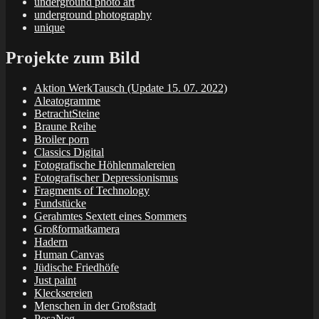
underground photo art
underground photography
unique
Projekte zum Bild
Aktion WerkTausch (Update 15. 07. 2022)
Aleatogramme
BetrachtSteine
Braune Reihe
Broiler porn
Classics Digital
Fotografische Höhlenmalereien
Fotografischer Depressionismus
Fragments of Technology
Fundstücke
Gerahmtes Sextett eines Sommers
Großformatkamera
Hadern
Human Canvas
Jüdische Friedhöfe
Just paint
Klecksereien
Menschen in der Großstadt
PosaNeg