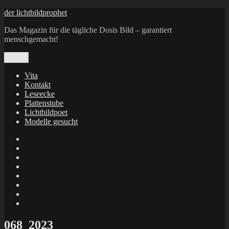
Zum
der lichtbildprophet
Inhalt
Das Magazin für die tägliche Dosis Bild – garantiert
springen
menschgemacht!
Menü
Vita
Kontakt
Leseecke
Plattenstube
Lichtbildpoet
Modelle gesucht
annenie
annenou
Annik
Traumann
dienacht
–
FrameWorks
Calin
Berlin
Lichtbildpoet
Kruse
at
Makkerrony
Instagram
at
Makkerrony
fotocommunity
at
Makkerrony
Instagram
at
X
068_2023