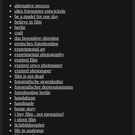
alternative process
altes fotopapier entwickeln
be a model for one day
believe in film
berlin
craft
das besondere shooting
erotisches fotoshooting
experimental art
experimental photography
expired film
expired orwo photopaper
expired photopaper
film is not dead
fotografische gegenkultur
fotografischer depressionismus
fotoshooting berlin
handabzug
handmade
home story
i buy film - not megapixel
i shoot film
lichtbildprophet
life in analogue