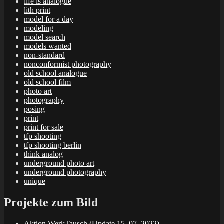
life is analogue
lith print
model for a day
modeling
model search
models wanted
non-standard
nonconformist photography
old school analogue
old school film
photo art
photography
posing
print
print for sale
tfp shooting
tfp shooting berlin
think analog
underground photo art
underground photography
unique
Projekte zum Bild
Aktion WerkTausch (Update 15. 07. 2022)