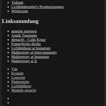
Traktate
Lichtbildprophet’s Prophezeiungen
Werkzeuge
Linksammlung
annenie annenou
Annik Traumann
dienacht – Calin Kruse
FrameWorks Berlin
Lichtbildpoet at Instagram
Makkerrony at fotocommunity
Makkerrony at Instagram
Makkerrony at X
Vita
Kontakt
Leseecke
Plattenstube
Lichtbildpoet
Modelle gesucht
annenie
annenou
Annik