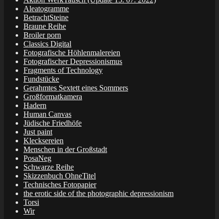
Aleatogramme
BetrachtSteine
Braune Reihe
Broiler porn
Classics Digital
Fotografische Höhlenmalereien
Fotografischer Depressionismus
Fragments of Technology
Fundstücke
Gerahmtes Sextett eines Sommers
Großformatkamera
Hadern
Human Canvas
Jüdische Friedhöfe
Just paint
Klecksereien
Menschen in der Großstadt
PosaNeg
Schwarze Reihe
Skizzenbuch OhneTitel
Technisches Fotopapier
the erotic side of the photographic depressionism
Torsi
Wir