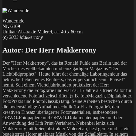
Wandernde
Nr. 6169
Unikat: Abstrakte Malerei, ca. 40 x 60 cm
(c)
2023 Makkerrony
Autor:
Der Herr Makkerrony
Der "Herr Makkerrony", das ist Ronald Puhle aus Berlin und der
Macher des weltbekannten und einzigartigen Magazins "Der
Lichtbildprophet". Heute führt der ehemalige Laboringenieur das
hektische Leben eines Rentners, das er persönlich sein "Phase3"
nennt. Seit einem Vierteljahrhundert praktiziert der Herr
Makkerrony die Fotografie und war ca. 15 Jahre als freier Autor für
verschiedene Fotofachzeitschriften (z.B. fotoMagazin, Dipitalphoto,
FotoPraxis und PhotoKlassik) tätig. Seine Arbeiten bestechen durch
die bodenständige Aufnahmetechnik (LoFi - Fotografie), den
kreativen Einsatz überlagerter Fotomaterialien, insbesondere
ORWO-Fotopapiere und ORWO-Dokumentenpapiere und der
Anwendung des Lith Print-Verfahren. Nebenbei lenkt sich
Makkerrony mit freier, abstrakter Malerei ab, liest gerne und ist ein
begeisterter Hörer analoger Musik von der Schallplatte. In seinem