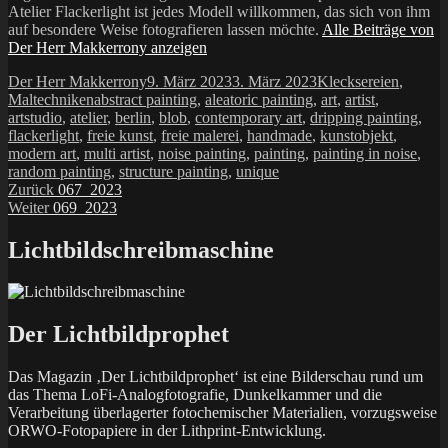
Atelier Flackerlight ist jedes Modell willkommen, das sich von ihm
auf besondere Weise fotografieren lassen möchte.
Alle Beiträge von
Der Herr Makkerrony anzeigen
Autor
Veröffentlicht
Kategorien
Der Herr Makkerrony
9. März 2023
3. März 2023
Klecksereien
,
Schlagwörter
am
Maltechniken
abstract painting
,
aleatoric painting
,
art
,
artist
,
artstudio
,
atelier
,
berlin
,
blob
,
contemporary art
,
dripping painting
,
flackerlight
,
freie kunst
,
freie malerei
,
handmade
,
kunstobjekt
,
modern art
,
multi artist
,
noise painting
,
painting
,
painting in noise
,
random painting
,
structure painting
,
unique
Beitragsnavigation
Vorheriger
Zurück
067_2023
Nächster
Beitrag:
Weiter
069_2023
Beitrag:
Lichtbildschreibmaschine
Der Lichtbildprophet
Das Magazin ‚Der Lichtbildprophet‘ ist eine Bilderschau rund um
das Thema LoFi-Analogfotografie, Dunkelkammer und die
Verarbeitung überlagerter fotochemischer Materialien, vorzugsweise
ORWO-Fotopapiere in der Lithprint-Entwicklung.