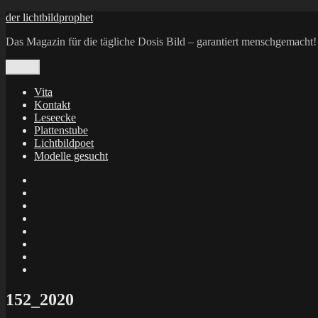
Zum
der lichtbildprophet
Inhalt
Das Magazin für die tägliche Dosis Bild – garantiert menschgemacht!
springen
Menü
Vita
Kontakt
Leseecke
Plattenstube
Lichtbildpoet
Modelle gesucht
annenie
annenou
Annik
Traumann
dienacht
–
FrameWorks
Calin
Berlin
Lichtbildpoet
Kruse
at
Makkerrony
Instagram
at
Makkerrony
fotocommunity
at
Makkerrony
Instagram
at
X
152_2020