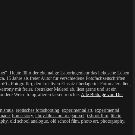
et". Heute führt der ehemalige Laboringenieur das hektische Leben
a. 15 Jahre als freier Autor für verschiedene Fotofachzeitschriften
i - Fotografie), den kreativen Einsatz überlagerter Fotomaterialien,
mit freier, abstrakter Malerei ab, liest gerne und ist ein
sondere Weise fotografieren lassen möchte.
Alle Beiträge von Der
onismus
,
erotisches fotoshooting
,
experimental art
,
experimental
made
,
home story
,
i buy film - not megapixel
,
i shoot film
,
life in
aphy
,
old school analogue
,
old school film
,
photo art
,
photography
,