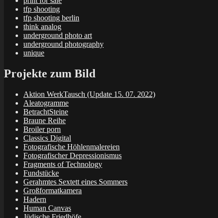
print for sale
tfp shooting
tfp shooting berlin
think analog
underground photo art
underground photography
unique
Projekte zum Bild
Aktion WerkTausch (Update 15. 07. 2022)
Aleatogramme
BetrachtSteine
Braune Reihe
Broiler porn
Classics Digital
Fotografische Höhlenmalereien
Fotografischer Depressionismus
Fragments of Technology
Fundstücke
Gerahmtes Sextett eines Sommers
Großformatkamera
Hadern
Human Canvas
Jüdische Friedhöfe