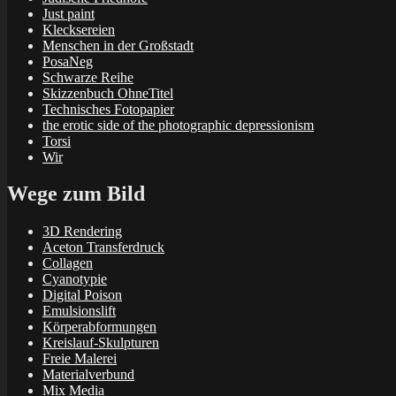
Just paint
Klecksereien
Menschen in der Großstadt
PosaNeg
Schwarze Reihe
Skizzenbuch OhneTitel
Technisches Fotopapier
the erotic side of the photographic depressionism
Torsi
Wir
Wege zum Bild
3D Rendering
Aceton Transferdruck
Collagen
Cyanotypie
Digital Poison
Emulsionslift
Körperabformungen
Kreislauf-Skulpturen
Freie Malerei
Materialverbund
Mix Media