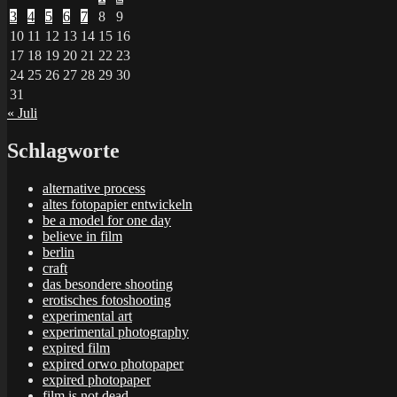
3
4
5
6
7
8
9
10
11
12
13
14
15
16
17
18
19
20
21
22
23
24
25
26
27
28
29
30
31
« Juli
Schlagworte
alternative process
altes fotopapier entwickeln
be a model for one day
believe in film
berlin
craft
das besondere shooting
erotisches fotoshooting
experimental art
experimental photography
expired film
expired orwo photopaper
expired photopaper
film is not dead