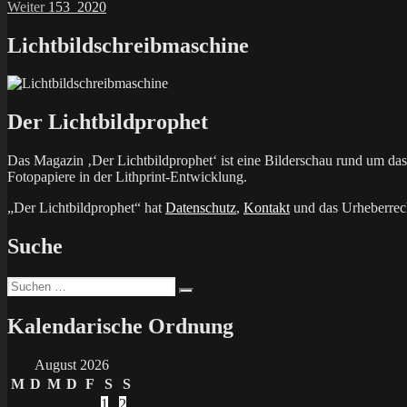
Nächster
Beitrag:
Weiter
153_2020
Beitrag:
Lichtbildschreibmaschine
Der Lichtbildprophet
Das Magazin ‚Der Lichtbildprophet‘ ist eine Bilderschau rund um d
Fotopapiere in der Lithprint-Entwicklung.
„Der Lichtbildprophet“ hat
Datenschutz
,
Kontakt
und das Urheberrech
Suche
Suchen
Suchen
nach:
Kalendarische Ordnung
August 2026
M
D
M
D
F
S
S
1
2