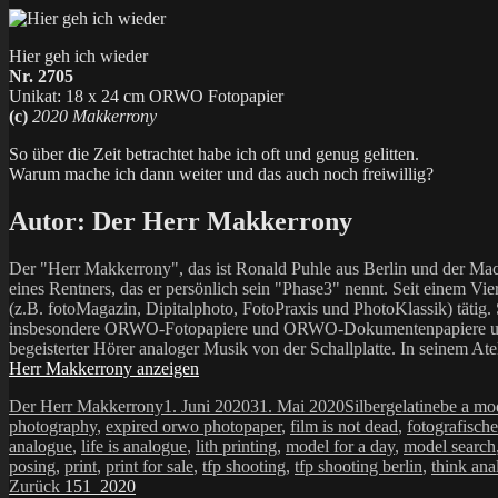
Hier geh ich wieder
Nr. 2705
Unikat: 18 x 24 cm ORWO Fotopapier
(c)
2020 Makkerrony
So über die Zeit betrachtet habe ich oft und genug gelitten.
Warum mache ich dann weiter und das auch noch freiwillig?
Autor:
Der Herr Makkerrony
Der "Herr Makkerrony", das ist Ronald Puhle aus Berlin und der Mac
eines Rentners, das er persönlich sein "Phase3" nennt. Seit einem Vier
(z.B. fotoMagazin, Dipitalphoto, FotoPraxis und PhotoKlassik) tätig.
insbesondere ORWO-Fotopapiere und ORWO-Dokumentenpapiere und der 
begeisterter Hörer analoger Musik von der Schallplatte. In seinem At
Herr Makkerrony anzeigen
Autor
Veröffentlicht
Kategorien
Schlagw
Der Herr Makkerrony
1. Juni 2020
31. Mai 2020
Silbergelatine
be a mo
am
photography
,
expired orwo photopaper
,
film is not dead
,
fotografisch
analogue
,
life is analogue
,
lith printing
,
model for a day
,
model search
posing
,
print
,
print for sale
,
tfp shooting
,
tfp shooting berlin
,
think ana
Beitragsnavigation
Vorheriger
Zurück
151_2020