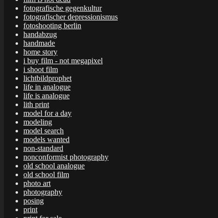
fotografische gegenkultur
fotografischer depressionismus
fotoshooting berlin
handabzug
handmade
home story
i buy film - not megapixel
i shoot film
lichtbildprophet
life in analogue
life is analogue
lith print
model for a day
modeling
model search
models wanted
non-standard
nonconformist photography
old school analogue
old school film
photo art
photography
posing
print