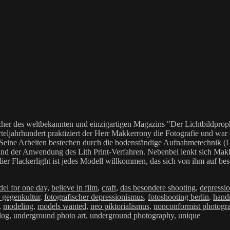
her des weltbekannten und einzigartigen Magazins "Der Lichtbildproph
teljahrhundert praktiziert der Herr Makkerrony die Fotografie und war c
 Seine Arbeiten bestechen durch die bodenständige Aufnahmetechnik (LoF
Anwendung des Lith Print-Verfahren. Nebenbei lenkt sich Makkerrony 
elier Flackerlight ist jedes Modell willkommen, das sich von ihm auf be
örter
del for one day
,
believe in film
,
craft
,
das besondere shooting
,
depressi
e gegenkultur
,
fotografischer depressionismus
,
fotoshooting berlin
,
hand
,
modeling
,
models wanted
,
neo piktorialismus
,
nonconformist photogr
log
,
underground photo art
,
underground photography
,
unique