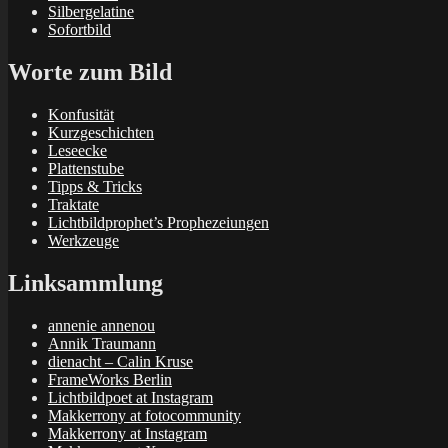
Silbergelatine
Sofortbild
Worte zum Bild
Konfusität
Kurzgeschichten
Leseecke
Plattenstube
Tipps & Tricks
Traktate
Lichtbildprophet’s Prophezeiungen
Werkzeuge
Linksammlung
annenie annenou
Annik Traumann
dienacht – Calin Kruse
FrameWorks Berlin
Lichtbildpoet at Instagram
Makkerrony at fotocommunity
Makkerrony at Instagram