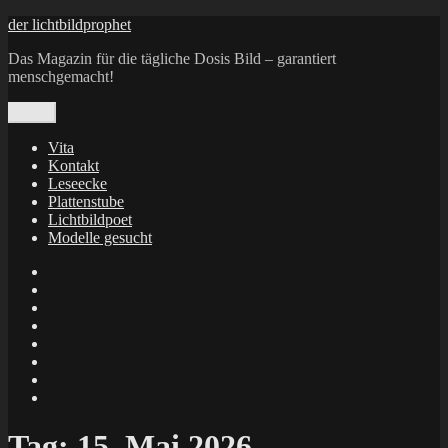
Zum
der lichtbildprophet
Inhalt
Das Magazin für die tägliche Dosis Bild – garantiert
springen
menschgemacht!
Menü
Vita
Kontakt
Leseecke
Plattenstube
Lichtbildpoet
Modelle gesucht
annenie
annenou
Annik
Traumann
dienacht
–
FrameWorks
Calin
Berlin
Lichtbildpoet
Kruse
at
Makkerrony
Instagram
at
Makkerrony
fotocommunity
at
Makkerrony
Instagram
at
X
Tag:
15. Mai 2026