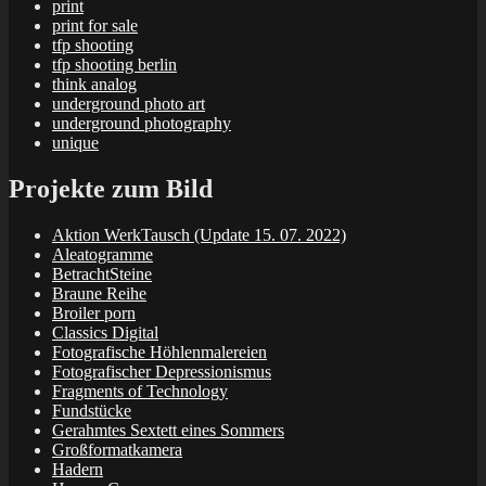
print
print for sale
tfp shooting
tfp shooting berlin
think analog
underground photo art
underground photography
unique
Projekte zum Bild
Aktion WerkTausch (Update 15. 07. 2022)
Aleatogramme
BetrachtSteine
Braune Reihe
Broiler porn
Classics Digital
Fotografische Höhlenmalereien
Fotografischer Depressionismus
Fragments of Technology
Fundstücke
Gerahmtes Sextett eines Sommers
Großformatkamera
Hadern