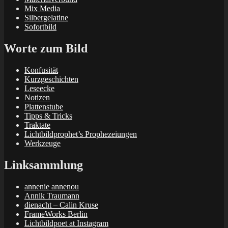
Mix Media
Silbergelatine
Sofortbild
Worte zum Bild
Konfusität
Kurzgeschichten
Leseecke
Notizen
Plattenstube
Tipps & Tricks
Traktate
Lichtbildprophet’s Prophezeiungen
Werkzeuge
Linksammlung
annenie annenou
Annik Traumann
dienacht – Calin Kruse
FrameWorks Berlin
Lichtbildpoet at Instagram