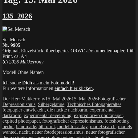
135_2026
Sei Mensch
Nr. 9905
Original, Einzelstück, überlagertes ORWO-Dokumentenpapier, Lith
Print, ca. A4
(c)
2026 Makkerrony
Modell Ohne Namen
Ich suche
Dich
als mein Fotomodell!
Für weitere Informationen
einfach hier klicken
.
Autor
Veröffentlicht
Kategorien
Der Herr Makkerrony
15. Mai 2026
15. Mai 2026
Fotografischer
am
Schlagwörte
Depressionismus
,
Silbergelatine
,
Technisches Fotopapier
altes
fotopapier entwickeln
,
die nackte nachbarin
,
experimental
darkroom
,
experimental developing
,
expired orwo photopaper
,
expired photopaper
,
fotografischer depressionismus
,
fotoshooting
berlin
,
handmade
,
lith print
,
model for a day
,
model search
,
models
wanted
,
nackt
,
neuer fotodepressionismus
,
neuer fotografischer
depressionismus
,
orwo dokumentenpapier
,
tfp shooting