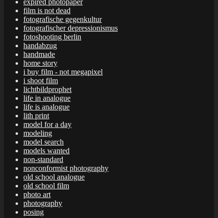
expired photopaper
film is not dead
fotografische gegenkultur
fotografischer depressionismus
fotoshooting berlin
handabzug
handmade
home story
i buy film - not megapixel
i shoot film
lichtbildprophet
life in analogue
life is analogue
lith print
model for a day
modeling
model search
models wanted
non-standard
nonconformist photography
old school analogue
old school film
photo art
photography
posing