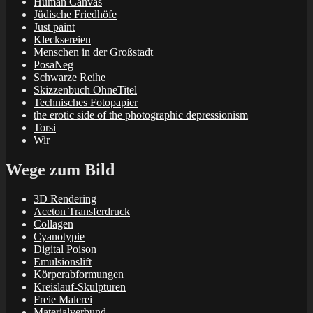
Human Canvas
Jüdische Friedhöfe
Just paint
Klecksereien
Menschen in der Großstadt
PosaNeg
Schwarze Reihe
Skizzenbuch OhneTitel
Technisches Fotopapier
the erotic side of the photographic depressionism
Torsi
Wir
Wege zum Bild
3D Rendering
Aceton Transferdruck
Collagen
Cyanotypie
Digital Poison
Emulsionslift
Körperabformungen
Kreislauf-Skulpturen
Freie Malerei
Materialverbund