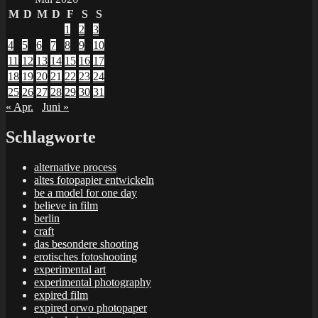
M
D
M
D
F
S
S
1
2
3
4
5
6
7
8
9
10
11
12
13
14
15
16
17
18
19
20
21
22
23
24
25
26
27
28
29
30
31
« Apr.
Juni »
Schlagworte
alternative process
altes fotopapier entwickeln
be a model for one day
believe in film
berlin
craft
das besondere shooting
erotisches fotoshooting
experimental art
experimental photography
expired film
expired orwo photopaper