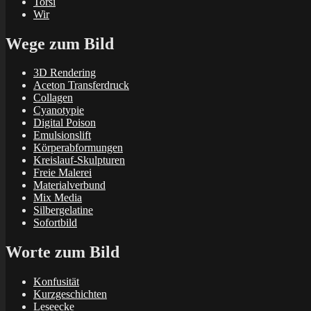
Torsi
Wir
Wege zum Bild
3D Rendering
Aceton Transferdruck
Collagen
Cyanotypie
Digital Poison
Emulsionslift
Körperabformungen
Kreislauf-Skulpturen
Freie Malerei
Materialverbund
Mix Media
Silbergelatine
Sofortbild
Worte zum Bild
Konfusität
Kurzgeschichten
Leseecke