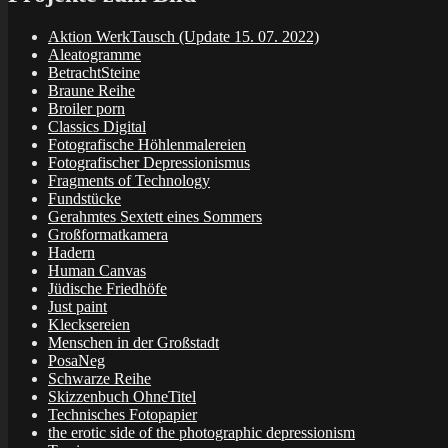
Aktion WerkTausch (Update 15. 07. 2022)
Aleatogramme
BetrachtSteine
Braune Reihe
Broiler porn
Classics Digital
Fotografische Höhlenmalereien
Fotografischer Depressionismus
Fragments of Technology
Fundstücke
Gerahmtes Sextett eines Sommers
Großformatkamera
Hadern
Human Canvas
Jüdische Friedhöfe
Just paint
Klecksereien
Menschen in der Großstadt
PosaNeg
Schwarze Reihe
Skizzenbuch OhneTitel
Technisches Fotopapier
the erotic side of the photographic depressionism