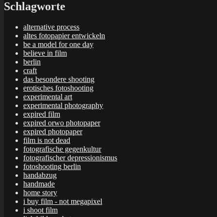
Schlagworte
alternative process
altes fotopapier entwickeln
be a model for one day
believe in film
berlin
craft
das besondere shooting
erotisches fotoshooting
experimental art
experimental photography
expired film
expired orwo photopaper
expired photopaper
film is not dead
fotografische gegenkultur
fotografischer depressionismus
fotoshooting berlin
handabzug
handmade
home story
i buy film - not megapixel
i shoot film