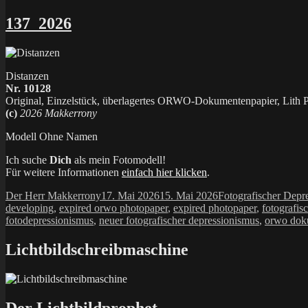
137_2026
Distanzen
Nr. 10128
Original, Einzelstück, überlagertes ORWO-Dokumentenpapier, Lith Pr
(c)
2026 Makkerrony
Modell Ohne Namen
Ich suche
Dich
als mein Fotomodell!
Für weitere Informationen
einfach hier klicken
.
Autor
Veröffentlicht
Kategorien
Der Herr Makkerrony
17. Mai 2026
15. Mai 2026
Fotografischer Depr
am
developing
,
expired orwo photopaper
,
expired photopaper
,
fotografis
fotodepressionismus
,
neuer fotografischer depressionismus
,
orwo dok
Lichtbildschreibmaschine
Der Lichtbildprophet