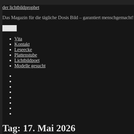
Zum
der lichtbildprophet
Inhalt
Das Magazin für die tägliche Dosis Bild – garantiert menschgemacht!
springen
Menü
Vita
Kontakt
Leseecke
Plattenstube
Lichtbildpoet
Modelle gesucht
annenie
annenou
Annik
Traumann
dienacht
–
FrameWorks
Calin
Berlin
Lichtbildpoet
Kruse
at
Makkerrony
Instagram
at
Makkerrony
fotocommunity
at
Makkerrony
Instagram
at
X
Tag:
17. Mai 2026