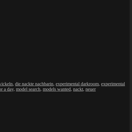
wickeln
,
die nackte nachbarin
,
experimental darkroom
,
experimental
or a day
,
model search
,
models wanted
,
nackt
,
neuer