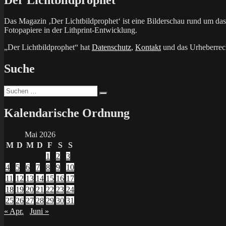
Das Magazin ‚Der Lichtbildprophet‘ ist eine Bilderschau rund um d
Fotopapiere in der Lithprint-Entwicklung.
„Der Lichtbildprophet“ hat
Datenschutz
,
Kontakt
und das Urheberrech
Suche
Suchen
Suchen
nach:
Kalendarische Ordnung
Mai 2026
M
D
M
D
F
S
S
1
2
3
4
5
6
7
8
9
10
11
12
13
14
15
16
17
18
19
20
21
22
23
24
25
26
27
28
29
30
31
« Apr.
Juni »