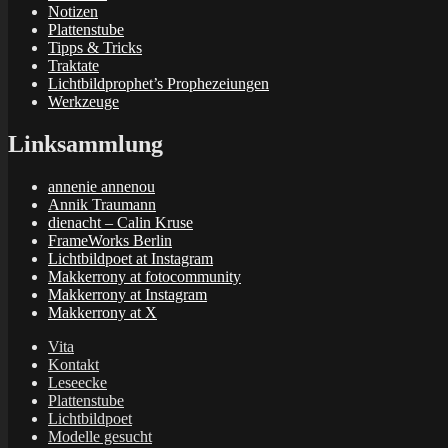
Notizen
Plattenstube
Tipps & Tricks
Traktate
Lichtbildprophet’s Prophezeiungen
Werkzeuge
Linksammlung
annenie annenou
Annik Traumann
dienacht – Calin Kruse
FrameWorks Berlin
Lichtbildpoet at Instagram
Makkerrony at fotocommunity
Makkerrony at Instagram
Makkerrony at X
Vita
Kontakt
Leseecke
Plattenstube
Lichtbildpoet
Modelle gesucht