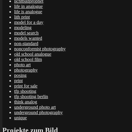
lichtbildprophet
life in analogue
life is analogue
lith print
model for a day
modeling
model search
models wanted
non-standard
nonconformist photography
old school analogue
old school film
photo art
photography
posing
print
print for sale
tfp shooting
tfp shooting berlin
think analog
underground photo art
underground photography
unique
Projekte zum Bild