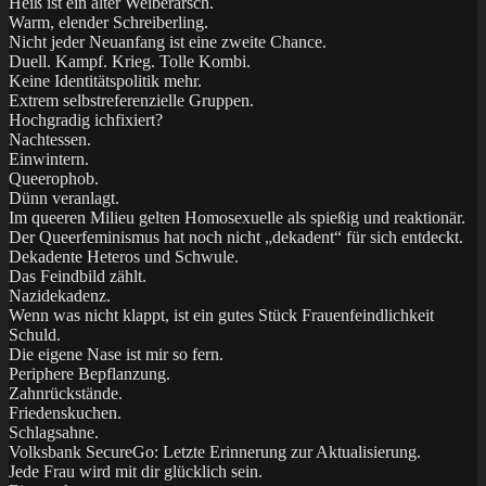
Heiß ist ein alter Weiberarsch.
Warm, elender Schreiberling.
Nicht jeder Neuanfang ist eine zweite Chance.
Duell. Kampf. Krieg. Tolle Kombi.
Keine Identitätspolitik mehr.
Extrem selbstreferenzielle Gruppen.
Hochgradig ichfixiert?
Nachtessen.
Einwintern.
Queerophob.
Dünn veranlagt.
Im queeren Milieu gelten Homosexuelle als spießig und reaktionär.
Der Queerfeminismus hat noch nicht „dekadent“ für sich entdeckt.
Dekadente Heteros und Schwule.
Das Feindbild zählt.
Nazidekadenz.
Wenn was nicht klappt, ist ein gutes Stück Frauenfeindlichkeit
Schuld.
Die eigene Nase ist mir so fern.
Periphere Bepflanzung.
Zahnrückstände.
Friedenskuchen.
Schlagsahne.
Volksbank SecureGo: Letzte Erinnerung zur Aktualisierung.
Jede Frau wird mit dir glücklich sein.