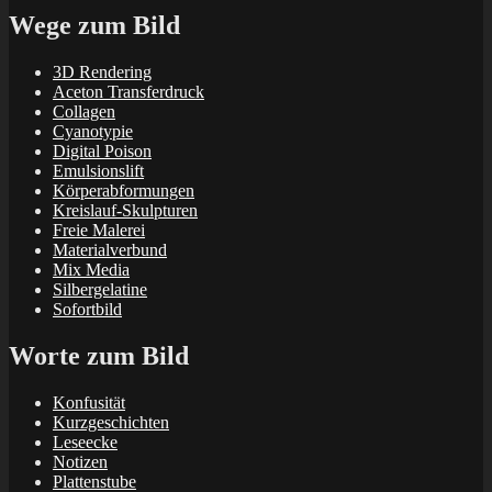
Wege zum Bild
3D Rendering
Aceton Transferdruck
Collagen
Cyanotypie
Digital Poison
Emulsionslift
Körperabformungen
Kreislauf-Skulpturen
Freie Malerei
Materialverbund
Mix Media
Silbergelatine
Sofortbild
Worte zum Bild
Konfusität
Kurzgeschichten
Leseecke
Notizen
Plattenstube