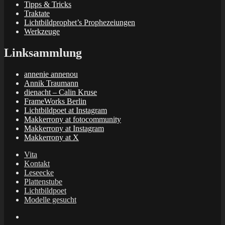
Tipps & Tricks
Traktate
Lichtbildprophet’s Prophezeiungen
Werkzeuge
Linksammlung
annenie annenou
Annik Traumann
dienacht – Calin Kruse
FrameWorks Berlin
Lichtbildpoet at Instagram
Makkerrony at fotocommunity
Makkerrony at Instagram
Makkerrony at X
Vita
Kontakt
Leseecke
Plattenstube
Lichtbildpoet
Modelle gesucht
annenie