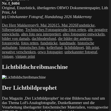
Nr. f_0404
Original, Einzelstück, überlagertes ORWO Dokumentenpapier, Lith
Print, A4
(c)
Unbekannter Fotograf, Handabzug 2026 Makkerrony
Autor
Veröffentlicht
Kategorien
Der Herr Makkerrony
9. Mai 2026
15. Mai 2026
Fundstücke
,
am
Schlagwörter
Silbergelatine
,
Technisches Fotopapier
alte fotos retten
,
alte negative
entwickeln
,
altes foto neu interpretiert
,
altes fotopapier entwickeln
,
bilder von damals
,
dachbodenfund
,
die bilder der anderen
,
fotoprojekt
,
fotos retten
,
fundstücke
,
handmade
,
historische
aufnahme
,
historisches foto
,
kellerfund
,
lichtbildpoet
,
lith print
,
negative verschenken
,
orwo fotopapier
,
unbekannter fotograf
,
vintage
,
vintage print
Lichtbildschreibmaschine
Der Lichtbildprophet
Das Magazin ‚Der Lichtbildprophet‘ ist eine Bilderschau rund um
das Thema LoFi-Analogfotografie, Dunkelkammer und die
Verarbeitung überlagerter fotochemischer Materialien, vorzugsweise