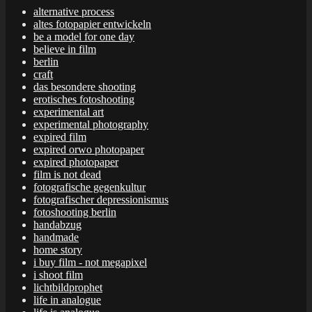
alternative process
altes fotopapier entwickeln
be a model for one day
believe in film
berlin
craft
das besondere shooting
erotisches fotoshooting
experimental art
experimental photography
expired film
expired orwo photopaper
expired photopaper
film is not dead
fotografische gegenkultur
fotografischer depressionismus
fotoshooting berlin
handabzug
handmade
home story
i buy film - not megapixel
i shoot film
lichtbildprophet
life in analogue