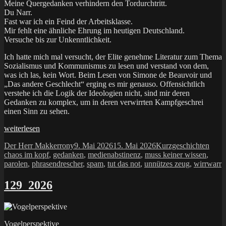
Meine Quergedanken verhindern den Tordurchtritt.
Du Narr.
Fast war ich ein Feind der Arbeitsklasse.
Mir fehlt eine ähnliche Ehrung im heutigen Deutschland.
Versuche bis zur Unkenntlichkeit.
Ich hatte mich mal versucht, der Elite genehme Literatur zum Thema
Sozialismus und Kommunismus zu lesen und verstand von dem,
was ich las, kein Wort. Beim Lesen von Simone de Beauvoir und
„Das andere Geschlecht“ erging es mir genauso. Offensichtlich
verstehe ich die Logik der Ideologien nicht, sind mir deren
Gedanken zu komplex, um in deren verwirrten Kampfgeschrei
einen Sinn zu sehen.
„Das
weiterlesen
elfte
Autor
Veröffentlicht
Kategorien
Schl
Der Herr Makkerrony
9. Mai 2026
15. Mai 2026
Kurzgeschichten
von
am
chaos im kopf
,
gedanken
,
medienabstinenz
,
muss keiner wissen
,
zehn
parolen
,
phrasendrescher
,
spam
,
tut das not
,
unnützes zeug
,
wirrwarr
Geboten“
129_2026
Vogelperspektive