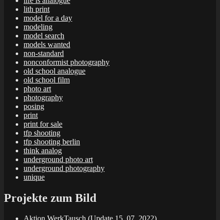
life is analogue
lith print
model for a day
modeling
model search
models wanted
non-standard
nonconformist photography
old school analogue
old school film
photo art
photography
posing
print
print for sale
tfp shooting
tfp shooting berlin
think analog
underground photo art
underground photography
unique
Projekte zum Bild
Aktion WerkTausch (Update 15. 07. 2022)