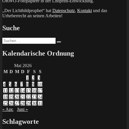
ORWO-Fotopapiere in der Lithprint-Entwicklung.
„Der Lichtbildprophet“ hat
Datenschutz
,
Kontakt
und das
Urheberrecht an seinen Arbeiten!
Suche
Suchen
Suchen
nach:
Kalendarische Ordnung
Mai 2026
M
D
M
D
F
S
S
1
2
3
4
5
6
7
8
9
10
11
12
13
14
15
16
17
18
19
20
21
22
23
24
25
26
27
28
29
30
31
« Apr.
Juni »
Schlagworte