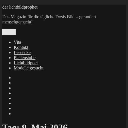
Zum
der lichtbildprophet
Inhalt
Das Magazin für die tägliche Dosis Bild – garantiert
springen
menschgemacht!
Menü
Vita
Kontakt
Leseecke
Plattenstube
Lichtbildpoet
Modelle gesucht
annenie
annenou
Annik
Traumann
dienacht
–
FrameWorks
Calin
Berlin
Lichtbildpoet
Kruse
at
Makkerrony
Instagram
at
Makkerrony
fotocommunity
at
Makkerrony
Instagram
at
X
Tag:
9. Mai 2026