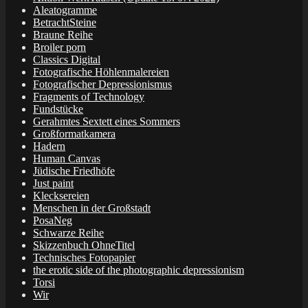
Aleatogramme
BetrachtSteine
Braune Reihe
Broiler porn
Classics Digital
Fotografische Höhlenmalereien
Fotografischer Depressionismus
Fragments of Technology
Fundstücke
Gerahmtes Sextett eines Sommers
Großformatkamera
Hadern
Human Canvas
Jüdische Friedhöfe
Just paint
Klecksereien
Menschen in der Großstadt
PosaNeg
Schwarze Reihe
Skizzenbuch OhneTitel
Technisches Fotopapier
the erotic side of the photographic depressionism
Torsi
Wir