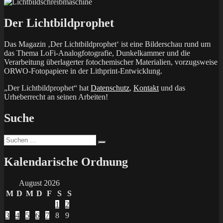
Der Lichtbildprophet
Das Magazin ‚Der Lichtbildprophet‘ ist eine Bilderschau rund um
das Thema LoFi-Analogfotografie, Dunkelkammer und die
Verarbeitung überlagerter fotochemischer Materialien, vorzugsweise
ORWO-Fotopapiere in der Lithprint-Entwicklung.
„Der Lichtbildprophet“ hat
Datenschutz
,
Kontakt
und das
Urheberrecht an seinen Arbeiten!
Suche
Suchen
Suchen
nach:
Kalendarische Ordnung
August 2026
M
D
M
D
F
S
S
1
2
3
4
5
6
7
8
9