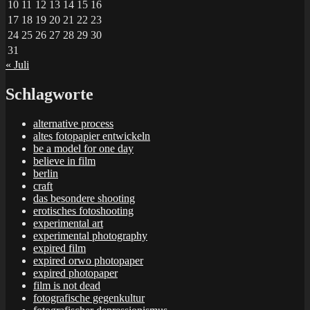
10
11
12
13
14
15
16
17
18
19
20
21
22
23
24
25
26
27
28
29
30
31
« Juli
Schlagworte
alternative process
altes fotopapier entwickeln
be a model for one day
believe in film
berlin
craft
das besondere shooting
erotisches fotoshooting
experimental art
experimental photography
expired film
expired orwo photopaper
expired photopaper
film is not dead
fotografische gegenkultur