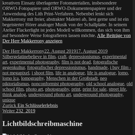
kreativen Einsatz überlagerter Fotomaterialien, insbesondere
ORWO-Fotopapiere und ORWO-Dokumentenpapiere und der
Anwendung des Lith Print-Verfahren. Nebenbei lenkt sich
Makkerrony mit freier, abstrakter Malerei ab, liest gerne und ist ein
begeisterter Hörer analoger Musik von der Schallplatte. In seinem
Atelier Flackerlight ist jedes Modell willkommen, das sich von ihm
auf besondere Weise fotografieren lassen möchte.
Alle Beiträge von
Der Herr Makkerrony anzeigen
Autor
Veröffentlicht
Kategorien
Der Herr Makkerrony
22. August 2019
17. August 2019
Schlagwörter
am
Silbergelatine
believe in film
,
craft
,
depressionismus
,
experimental
art
,
experimental photography
,
film is not dead
,
fotografische
gegenkultur
,
fotografischer depressionismus
,
handmade
,
i buy film -
not megapixel
,
i shoot film
,
life in analogue
,
life is analogue
,
lomo
,
lomo lca
,
lomography
,
Menschen in der Großstadt
,
neo
piktorialismus
,
nonconformist photography
,
old school analogue
,
old
school film
,
photo art
,
photography
,
print
,
print for sale
,
street life
,
think analog
,
underground photo art
,
underground photography
,
unique
Beitragsnavigation
Vorheriger
Zurück
Ein Schlüsselerlebnis
Nächster
Beitrag:
Weiter
232_2019
Beitrag:
Lichtbildschreibmaschine