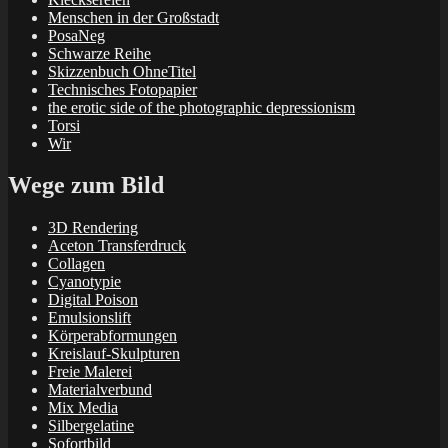
Menschen in der Großstadt
PosaNeg
Schwarze Reihe
Skizzenbuch OhneTitel
Technisches Fotopapier
the erotic side of the photographic depressionism
Torsi
Wir
Wege zum Bild
3D Rendering
Aceton Transferdruck
Collagen
Cyanotypie
Digital Poison
Emulsionslift
Körperabformungen
Kreislauf-Skulpturen
Freie Malerei
Materialverbund
Mix Media
Silbergelatine
Sofortbild