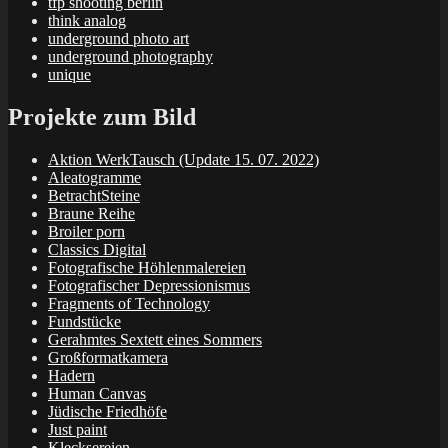
tfp shooting berlin
think analog
underground photo art
underground photography
unique
Projekte zum Bild
Aktion WerkTausch (Update 15. 07. 2022)
Aleatogramme
BetrachtSteine
Braune Reihe
Broiler porn
Classics Digital
Fotografische Höhlenmalereien
Fotografischer Depressionismus
Fragments of Technology
Fundstücke
Gerahmtes Sextett eines Sommers
Großformatkamera
Hadern
Human Canvas
Jüdische Friedhöfe
Just paint
Klecksereien