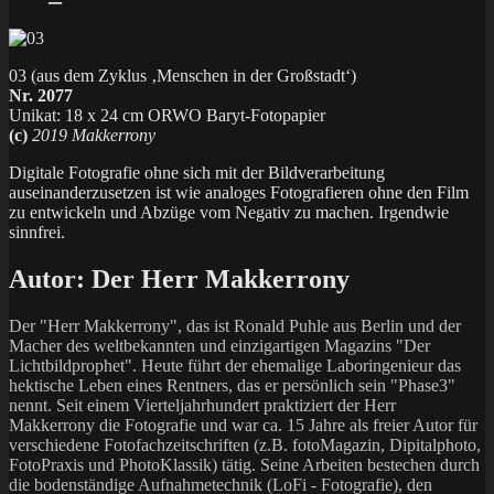
03 (aus dem Zyklus ‚Menschen in der Großstadt‘)
Nr. 2077
Unikat: 18 x 24 cm ORWO Baryt-Fotopapier
(c)
2019 Makkerrony
Digitale Fotografie ohne sich mit der Bildverarbeitung
auseinanderzusetzen ist wie analoges Fotografieren ohne den Film
zu entwickeln und Abzüge vom Negativ zu machen. Irgendwie
sinnfrei.
Autor:
Der Herr Makkerrony
Der "Herr Makkerrony", das ist Ronald Puhle aus Berlin und der
Macher des weltbekannten und einzigartigen Magazins "Der
Lichtbildprophet". Heute führt der ehemalige Laboringenieur das
hektische Leben eines Rentners, das er persönlich sein "Phase3"
nennt. Seit einem Vierteljahrhundert praktiziert der Herr
Makkerrony die Fotografie und war ca. 15 Jahre als freier Autor für
verschiedene Fotofachzeitschriften (z.B. fotoMagazin, Dipitalphoto,
FotoPraxis und PhotoKlassik) tätig. Seine Arbeiten bestechen durch
die bodenständige Aufnahmetechnik (LoFi - Fotografie), den