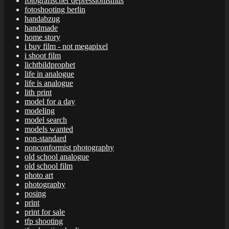
fotografischer depressionismus
fotoshooting berlin
handabzug
handmade
home story
i buy film - not megapixel
i shoot film
lichtbildprophet
life in analogue
life is analogue
lith print
model for a day
modeling
model search
models wanted
non-standard
nonconformist photography
old school analogue
old school film
photo art
photography
posing
print
print for sale
tfp shooting