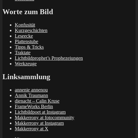
Worte zum Bild
Konfusität
Kurzgeschichten
Leseecke
Plattenstube
Tipps & Tricks
Traktate
Lichtbildprophet’s Prophezeiungen
Werkzeuge
Linksammlung
annenie annenou
Annik Traumann
dienacht – Calin Kruse
FrameWorks Berlin
Lichtbildpoet at Instagram
Makkerrony at fotocommunity
Makkerrony at Instagram
Makkerrony at X