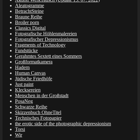
Aleatogramme
BetrachtSteine
Braune Reihe
Broiler porn
Classics Digital
Fotografische Höhlenmalereien
Fotografischer Depressionismus
Fragments of Technology
Fundstücke
Gerahmtes Sextett eines Sommers
Großformatkamera
Hadern
Human Canvas
Jüdische Friedhöfe
Just paint
Klecksereien
Menschen in der Großstadt
PosaNeg
Schwarze Reihe
Skizzenbuch OhneTitel
Technisches Fotopapier
the erotic side of the photographic depressionism
Torsi
Wir