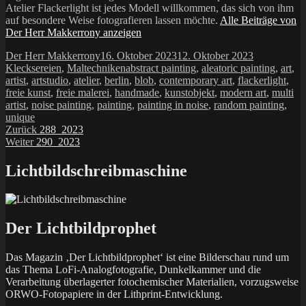
Atelier Flackerlight ist jedes Modell willkommen, das sich von ihm
auf besondere Weise fotografieren lassen möchte.
Alle Beiträge von
Der Herr Makkerrony anzeigen
Autor
Veröffentlicht
Kategorien
Der Herr Makkerrony
16. Oktober 2023
12. Oktober 2023
am
Schlagwörter
Klecksereien
,
Maltechniken
abstract painting
,
aleatoric painting
,
art
,
artist
,
artstudio
,
atelier
,
berlin
,
blob
,
contemporary art
,
flackerlight
,
freie kunst
,
freie malerei
,
handmade
,
kunstobjekt
,
modern art
,
multi
artist
,
noise painting
,
painting
,
painting in noise
,
random painting
,
unique
Beitragsnavigation
Vorheriger
Zurück
288_2023
Nächster
Beitrag:
Weiter
290_2023
Beitrag:
Lichtbildschreibmaschine
Der Lichtbildprophet
Das Magazin ‚Der Lichtbildprophet‘ ist eine Bilderschau rund um
das Thema LoFi-Analogfotografie, Dunkelkammer und die
Verarbeitung überlagerter fotochemischer Materialien, vorzugsweise
ORWO-Fotopapiere in der Lithprint-Entwicklung.