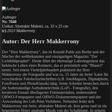
Aufreger
Nr. 7048
Unikat: Abstrakte Malerei, ca. 33 x 25 cm
(c)
2023 Makkerrony
Autor:
Der Herr Makkerrony
Der "Herr Makkerrony", das ist Ronald Puhle aus Berlin und der
Macher des weltbekannten und einzigartigen Magazins "Der
Lichtbildprophet". Heute führt der ehemalige Laboringenieur das
hektische Leben eines Rentners, das er persönlich sein "Phase3"
nennt. Seit einem Vierteljahrhundert praktiziert der Herr
Makkerrony die Fotografie und war ca. 15 Jahre als freier Autor für
verschiedene Fotofachzeitschriften (z.B. fotoMagazin, Dipitalphoto,
FotoPraxis und PhotoKlassik) tätig. Seine Arbeiten bestechen durch
die bodenständige Aufnahmetechnik (LoFi - Fotografie), den
kreativen Einsatz überlagerter Fotomaterialien, insbesondere
ORWO-Fotopapiere und ORWO-Dokumentenpapiere und der
Anwendung des Lith Print-Verfahren. Nebenbei lenkt sich
Makkerrony mit freier, abstrakter Malerei ab, liest gerne und ist ein
begeisterter Hörer analoger Musik von der Schallplatte. In seinem