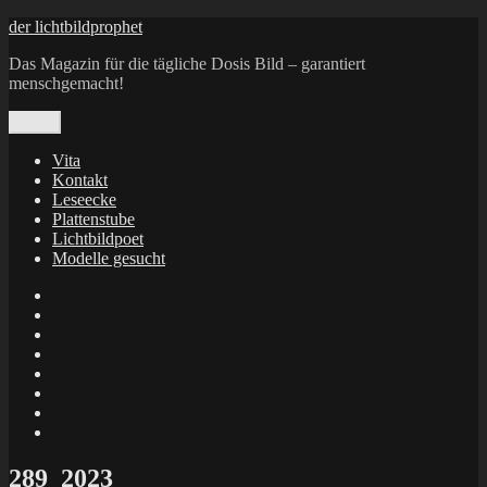
Zum
der lichtbildprophet
Inhalt
Das Magazin für die tägliche Dosis Bild – garantiert
springen
menschgemacht!
Menü
Vita
Kontakt
Leseecke
Plattenstube
Lichtbildpoet
Modelle gesucht
annenie
annenou
Annik
Traumann
dienacht
–
FrameWorks
Calin
Berlin
Lichtbildpoet
Kruse
at
Makkerrony
Instagram
at
Makkerrony
fotocommunity
at
Makkerrony
Instagram
at
X
289_2023