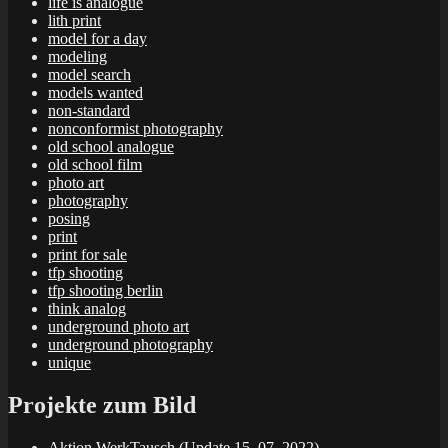
life is analogue
lith print
model for a day
modeling
model search
models wanted
non-standard
nonconformist photography
old school analogue
old school film
photo art
photography
posing
print
print for sale
tfp shooting
tfp shooting berlin
think analog
underground photo art
underground photography
unique
Projekte zum Bild
Aktion WerkTausch (Update 15. 07. 2022)