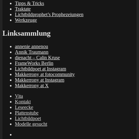
Tipps & Tricks
Traktate
Lichtbildprophet’s Prophezeiungen
Werkzeuge
Linksammlung
annenie annenou
Annik Traumann
dienacht – Calin Kruse
FrameWorks Berlin
Lichtbildpoet at Instagram
Makkerrony at fotocommunity
Makkerrony at Instagram
Makkerrony at X
Vita
Kontakt
Leseecke
Plattenstube
Lichtbildpoet
Modelle gesucht
annenie