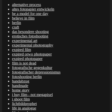
alternative process
altes fotopapier entwickeln
be a model for one day
believe in film
berlin
craft
das besondere shooting
erotisches fotoshooting
experimental art
experimental photography
expired film
expired orwo photopaper
expired photopaper
film is not dead
fotografische gegenkultur
fotografischer depressionismus
fotoshooting berlin
handabzug
handmade
home story
i buy film - not megapixel
i shoot film
lichtbildprophet
life in analogue