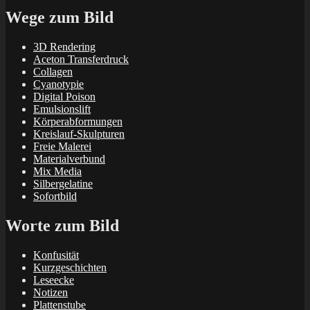
Wege zum Bild
3D Rendering
Aceton Transferdruck
Collagen
Cyanotypie
Digital Poison
Emulsionslift
Körperabformungen
Kreislauf-Skulpturen
Freie Malerei
Materialverbund
Mix Media
Silbergelatine
Sofortbild
Worte zum Bild
Konfusität
Kurzgeschichten
Leseecke
Notizen
Plattenstube